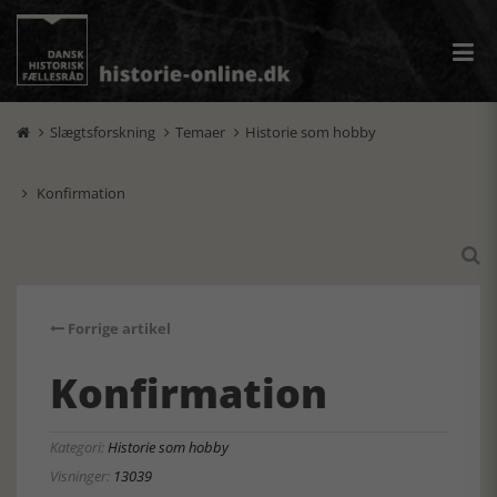
Slægtsforskning
Temaer
Historie som hobby



Konfirmation


Forrige artikel
Konfirmation
Kategori:
Historie som hobby
Visninger:
13039