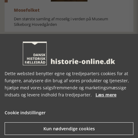
Mosefolket
Den største samling af moselig i verden på Museum
Silkeborg Hovedgården
Dette websted benytter egne og tredjeparters cookies for at
Historisk festival i Faaborg
fungere, analysere din brug af vores produkter og tjenester,
FOBURGH Faaborg Internationale Historie Festival 2026 30.
hjælpe med vores salgsfremmende og marketingsmæssige
oktober - 1. november 2026
indsats og levere indhold fra tredjeparter.
Læs mere
Cookie indstillinger
Kun nødvendige cookies