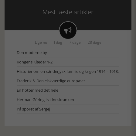
Mest læste artikler

Lige nu
I dag
7 dage
28 dage
Den moderne by
Kongens Klæder 1-2
Historier om en sønderjysk familie og krigen 1914 – 1918.
Frederik 5. Den elskværdige europæer
En hotter med det hele
Herman Göring i vidneskranken
På sporet af Sergej