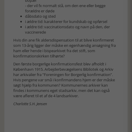
bopæl
- der vil fx normalt stå, om den ene eller begge
forældre er døde
dåbsdato og sted
i ældre tid: karakterer for kundskab og opførsel
i ældre tid: vaccinationsdato og navn på den, der
vaccinerede
Hvis din ane fik aldersdispensation til at blive konfirmeret
som 13-årig ligger der måske en egenhændig ansøgning fra
ham eller hende i bispearkivet fra det stift, som
konfirmationskirken tilhørte?
Den første borgerlige konfirmationsfest blev afholdt i
København 1915. Arbejderbevægelsens Bibliotek og Arkiv
har arkivalier fra ”Foreningen for Borgerlig konfirmation”.
Hvis pengene var små i konfirmandens hjem er der måske
søgt hjælp fra kommunen? Kommunernes arkiver kan
findes i kommunens eget stadsarkiv, men det kan også
være afleret til et af de 4 landsarkiver.
Charlotte S.H. Jensen