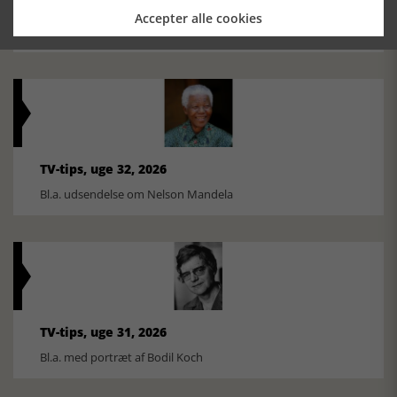
Historiens Aktører 79 - John Reed
Accepter alle cookies
Ole Mortensøn fortæller om den amerikanske journalist
TV-tips, uge 32, 2026
Bl.a. udsendelse om Nelson Mandela
TV-tips, uge 31, 2026
Bl.a. med portræt af Bodil Koch