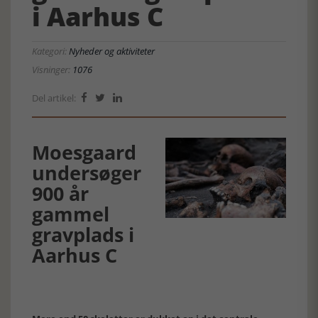
i Aarhus C
Kategori:
Nyheder og aktiviteter
Visninger:
1076
Del artikel:



Moesgaard
undersøger
900 år
gammel
gravplads i
Aarhus C