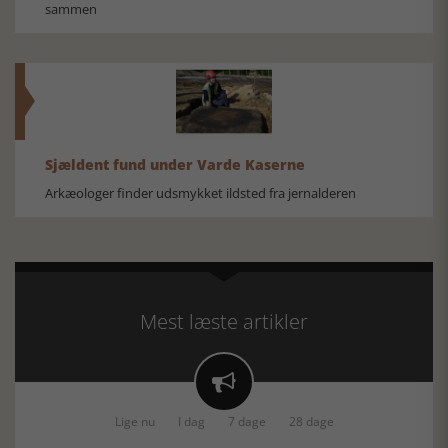
sammen
Sjældent fund under Varde Kaserne
Arkæologer finder udsmykket ildsted fra jernalderen
Mest læste artikler

Lige nu
I dag
7 dage
28 dage