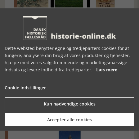
OVERNATURLIGE
VI FREDER
MUSEUMSNUMRE
SKABNINGER
OFTEST ELITENS
121 -
FRA DANSK
BOLIGER I
REDNINGSKRANS,
FOLKETRO OG
NORDSJÆLLAND
REDNINGSBÆLTE
JAPANSKE
OG
YŌKAI
REDNINGSVEST
Dette websted benytter egne og tredjeparters cookies for at
fungere, analysere din brug af vores produkter og tjenester,
hjælpe med vores salgsfremmende og marketingsmæssige
indsats og levere indhold fra tredjeparter.
Læs mere
Cookie indstillinger
Mosefolket
Kun nødvendige cookies
Den største samling af moselig i verden på Museum
Silkeborg Hovedgården
Accepter alle cookies