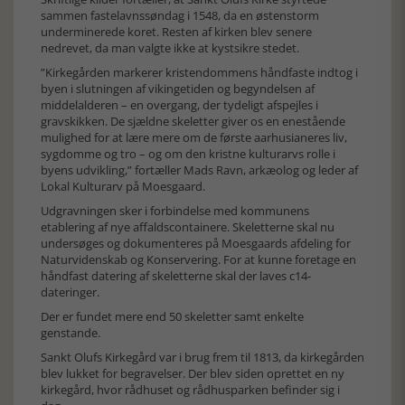
sammen fastelavnssøndag i 1548, da en østenstorm
underminerede koret. Resten af kirken blev senere
nedrevet, da man valgte ikke at kystsikre stedet.
”Kirkegården markerer kristendommens håndfaste indtog i
byen i slutningen af vikingetiden og begyndelsen af
middelalderen – en overgang, der tydeligt afspejles i
gravskikken. De sjældne skeletter giver os en enestående
mulighed for at lære mere om de første aarhusianeres liv,
sygdomme og tro – og om den kristne kulturarvs rolle i
byens udvikling,” fortæller Mads Ravn, arkæolog og leder af
Lokal Kulturarv på Moesgaard.
Udgravningen sker i forbindelse med kommunens
etablering af nye affaldscontainere. Skeletterne skal nu
undersøges og dokumenteres på Moesgaards afdeling for
Naturvidenskab og Konservering. For at kunne foretage en
håndfast datering af skeletterne skal der laves c14-
dateringer.
Der er fundet mere end 50 skeletter samt enkelte
genstande.
Sankt Olufs Kirkegård var i brug frem til 1813, da kirkegården
blev lukket for begravelser. Der blev siden oprettet en ny
kirkegård, hvor rådhuset og rådhusparken befinder sig i