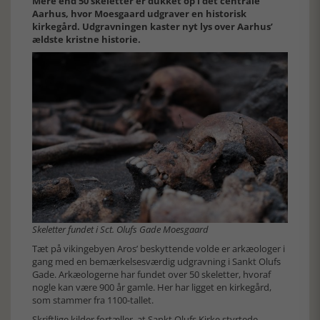
Mere end 50 skeletter er dukket op i det centrale
Aarhus, hvor Moesgaard udgraver en historisk
kirkegård. Udgravningen kaster nyt lys over Aarhus’
ældste kristne historie.
Skeletter fundet i Sct. Olufs Gade Moesgaard
Tæt på vikingebyen Aros’ beskyttende volde er arkæologer i
gang med en bemærkelsesværdig udgravning i Sankt Olufs
Gade. Arkæologerne har fundet over 50 skeletter, hvoraf
nogle kan være 900 år gamle. Her har ligget en kirkegård,
som stammer fra 1100-tallet.
Skriftlige kilder fortæller, at Sankt Olufs Kirke styrtede