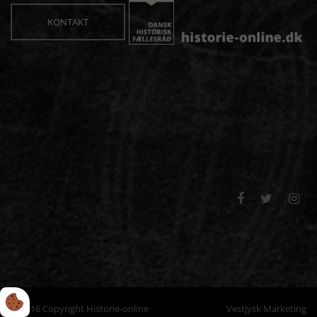
KONTAKT



© 2016 Copyright Historie-online
Vestjysk Marketing