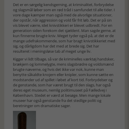
Det er en sørgelig kendsgerning, at kriminalitet, forbrydelse
og slagsmål løber som en rød tråd i samfundet til alle tider. I
vore dage kæmper man også med de alvorlige situationer,
der opstår, når aggression og vold får frit løb. Det er på sin
vis blevet værre, idet knivstikkeri er blevet udbredt. For en
generation siden forekom det sjældent. Man sagde gerne, at
kun finnerne brugte kniv. Meget tyder også på, at det er de
mange udefrakommende, som har bragt knivstikkeriet med
sig, og dårligdom har det med at brede sig. Det har
resulteret i meningsløse tab af meget unge liv.
Kigger vi lidt tilbage, så var de kriminelles værktøj handsker,
brækjern og lommelygte, mens slagsbrødre og voldsmænd
brugte næverne, og hvis det ikke var nok, kunne man
benytte såkaldte knojern eller knipler, som kunne sætte en
modstander ud af spillet i løbet af kort tid. Forbrydelser og
de genstande, som har været brugt til den slags, har også
deres eget museum, nemlig politimuseet på Fælledvej i
København. Stedet er værd at besøge. Men mange lokale
museer har også genstande fra det stedlige politi og
beretninger om dramatiske sager.