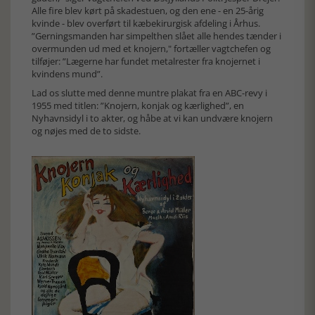
Alle fire blev kørt på skadestuen, og den ene - en 25-årig
kvinde - blev overført til kæbekirurgisk afdeling i Århus.
”Gerningsmanden har simpelthen slået alle hendes tænder i
overmunden ud med et knojern," fortæller vagtchefen og
tilføjer: ”Lægerne har fundet metalrester fra knojernet i
kvindens mund”.
Lad os slutte med denne muntre plakat fra en ABC-revy i
1955 med titlen: ”Knojern, konjak og kærlighed”, en
Nyhavnsidyl i to akter, og håbe at vi kan undvære knojern
og nøjes med de to sidste.