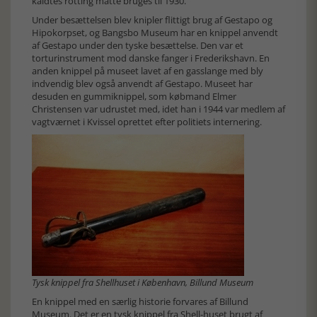
kaldtes rotting måtte bruges til 1930.
Under besættelsen blev knipler flittigt brug af Gestapo og
Hipokorpset, og Bangsbo Museum har en knippel anvendt
af Gestapo under den tyske besættelse. Den var et
torturinstrument mod danske fanger i Frederikshavn. En
anden knippel på museet lavet af en gasslange med bly
indvendig blev også anvendt af Gestapo. Museet har
desuden en gummiknippel, som købmand Elmer
Christensen var udrustet med, idet han i 1944 var medlem af
vagtværnet i Kvissel oprettet efter politiets internering.
Tysk knippel fra Shellhuset i København, Billund Museum
En knippel med en særlig historie forvares af Billund
Museum. Det er en tysk knippel fra Shell-huset brugt af