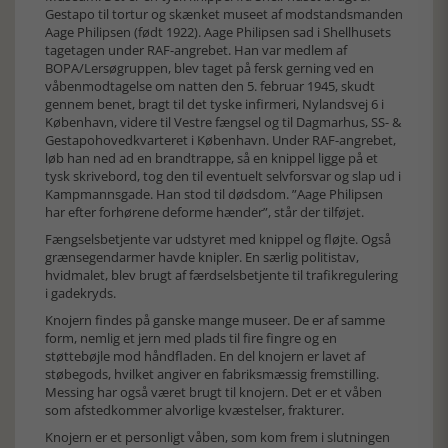
Gestapo til tortur og skænket museet af modstandsmanden
Aage Philipsen (født 1922). Aage Philipsen sad i Shellhusets
tagetagen under RAF-angrebet. Han var medlem af
BOPA/Lersøgruppen, blev taget på fersk gerning ved en
våbenmodtagelse om natten den 5. februar 1945, skudt
gennem benet, bragt til det tyske infirmeri, Nylandsvej 6 i
København, videre til Vestre fængsel og til Dagmarhus, SS- &
Gestapohovedkvarteret i København. Under RAF-angrebet,
løb han ned ad en brandtrappe, så en knippel ligge på et
tysk skrivebord, tog den til eventuelt selvforsvar og slap ud i
Kampmannsgade. Han stod til dødsdom. ”Aage Philipsen
har efter forhørene deforme hænder”, står der tilføjet.
Fængselsbetjente var udstyret med knippel og fløjte. Også
grænsegendarmer havde knipler. En særlig politistav,
hvidmalet, blev brugt af færdselsbetjente til trafikregulering
i gadekryds.
Knojern findes på ganske mange museer. De er af samme
form, nemlig et jern med plads til fire fingre og en
støttebøjle mod håndfladen. En del knojern er lavet af
støbegods, hvilket angiver en fabriksmæssig fremstilling.
Messing har også været brugt til knojern. Det er et våben
som afstedkommer alvorlige kvæstelser, frakturer.
Knojern er et personligt våben, som kom frem i slutningen