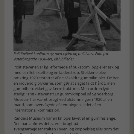
Politibetjent i uniform og med hjelm og politistav. Foto fra
Østerbrogade 1930-ere, kbh.billeder
Politistavene var kølleformede af buksbom, bøg eller ask og
med et rillet skæfte og en læderstrop. Stokkene blev
omkring 1920 erstattet af de såkaldte gummiknipler. De har
en indvendig blykerne, som gør at slaget faldt hårdt, men
gummibetrækket gav færre frakturer. Men ordren lyder
stadig: ”Træk stavene”! En gummiknippel på Sønderborg
Museum har været brugt ved afstemningen i 1920 af en
mand, som overvågede afstemningen, ledet af en
international kommission.
Randers Museum har en knippel lavet af en gummislange.
Den har, anføres det, været brugt på
Tvangsarbejdsanstalten i byen, og knippelslag eller som det