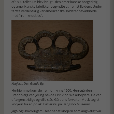
af 1800-tallet. De blev brugt i den amerikanske borgerkrig,
og amerikanske fabrikker begyndte at fremstille dem. Under
første verdenskrig var amerikanske soldater bevæbnede
med ”iron-knuckles”.
Knojern, Den Gamle By.
Herhjemme kom de frem omkring 1900. Herregården
Brandbjerg ved Jelling havde i 1912 polske arbejdere. De var
ofte genstridige og ville slås. Gårdens forvalter Muck tog et
knojern fra en polak. Det er nu på Bangsbo Museum
Jagt- og Skovbrugsmuseet har et knojern som angiveligt var