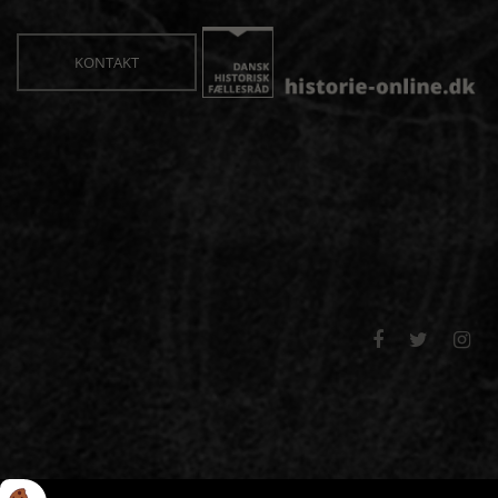
KONTAKT


