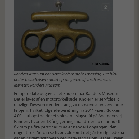
Randers Museum har dette knojern støbt i messing. Det blev
under besættelsen samlet op på gaden af snedkermester
Mønster, Randers Museum
En up to date udgave af et knojern har Randers Museum.
Det er lavet af en motorcykelkæde. Knojern er selvfølgelig
ulovlige. Desværre er der stadig voldsmænd, som anvender
knojern, hvilket følgende beretning fra 2011 viser: Klokken
4.00 i nat opstod der et voldsomt slagsmål på Anemonevej i
Randers, hvor en 18-årig gerningsmand, der nu er anholdt,
fik ram på fire personer. ”Det er naboer i opgangen, der
ringer til os. De kan se hvor voldsomt det går for sig nede på
gaden," siger vagtchefen ved Østjyllands Politi Jesper Drejer.