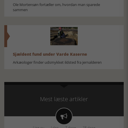
Ole Mortensøn fortæller om, hvordan man sparede
sammen
Sjældent fund under Varde Kaserne
Arkæologer finder udsmykket ildsted fra jernalderen
Mest læste artikler

Lige nu
I dag
7 dage
28 dage