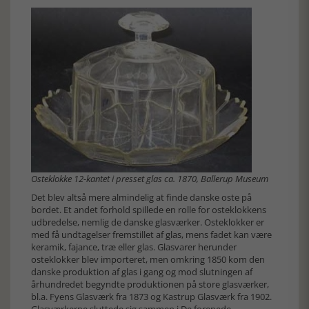
Osteklokke 12-kantet i presset glas ca. 1870, Ballerup Museum
Det blev altså mere almindelig at finde danske oste på
bordet. Et andet forhold spillede en rolle for osteklokkens
udbredelse, nemlig de danske glasværker. Osteklokker er
med få undtagelser fremstillet af glas, mens fadet kan være
keramik, fajance, træ eller glas. Glasvarer herunder
osteklokker blev importeret, men omkring 1850 kom den
danske produktion af glas i gang og mod slutningen af
århundredet begyndte produktionen på store glasværker,
bl.a. Fyens Glasværk fra 1873 og Kastrup Glasværk fra 1902.
Glasværkerne sluttede sig sammen i De forenede