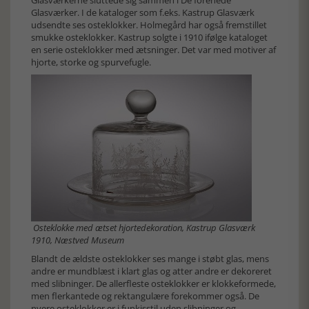
Glasværker. I de kataloger som f.eks. Kastrup Glasværk
udsendte ses osteklokker. Holmegård har også fremstillet
smukke osteklokker. Kastrup solgte i 1910 ifølge kataloget
en serie osteklokker med ætsninger. Det var med motiver af
hjorte, storke og spurvefugle.
Osteklokke med ætset hjortedekoration, Kastrup Glasværk
1910, Næstved Museum
Blandt de ældste osteklokker ses mange i støbt glas, mens
andre er mundblæst i klart glas og atter andre er dekoreret
med slibninger. De allerfleste osteklokker er klokkeformede,
men flerkantede og rektangulære forekommer også. De
nyere osteklokker er i funkisstil uden slibninger og