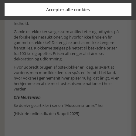
rundt i en omvendt Osteklokke, som Ingen havde Lov til at
sende videre, før han enten havde holdt en lille Tale eller
Accepter alle cookies
sunget et improviseret Vers og drukket en ved Acclamation
som tilstrækkelig stor anerkjendt Slurk af Osteklokkens
Indhold.
Gamle osteklokker sælges som antikviteter og udbydes på
de forskellige netauktioner, og hvorfor ikke finde en fin
gammel osteklokke? Det er glaskunst, som ikke længere
fremstilles. Klokkerne sælges på nettet til beskedne priser
fra 100 kr. og opefter. Prisen afhænger af størrelse,
dekoration og udformning.
Hvor udbredt brugen af osteklokker er i dag, er svært at
vurdere, men mon ikke den kan spås en fremtid i et land,
hvor voksne i gennemsnit hver spiser 16 kg. ost årligt. Vi er
herhjemme en af de mest ostespisende nationer i hele
verden.
Ole Mortensøn
Se de øvrige artikler i serien ”Museumsnumre” her
[Historie-online.dk, den 8. april 2025]