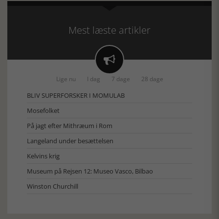
Mest læste artikler

Lige nu
I dag
7 dage
28 dage
BLIV SUPERFORSKER I MOMULAB
Mosefolket
På jagt efter Mithræum i Rom
Langeland under besættelsen
Kelvins krig
Museum på Rejsen 12: Museo Vasco, Bilbao
Winston Churchill