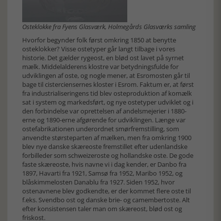
Osteklokke fra Fyens Glasværk, Holmegårds Glasværks samling
Hvorfor begynder folk først omkring 1850 at benytte
osteklokker? Visse ostetyper går langt tilbage i vores
historie. Det gælder rygeost, en blød ost lavet på syrnet
mælk. Middelalderens klostre var betydningsfulde for
udviklingen af oste, og nogle mener, at Esromosten går til
bage til cisterciensernes kloster i Esrom. Faktum er, at først
fra industrialiseringens tid blev osteproduktion af komælk
sat i system og markedsført, og nye ostetyper udviklet og i
den forbindelse var oprettelsen af andelsmejerier i 1880-
erne og 1890-erne afgørende for udviklingen. Længe var
ostefabrikationen underordnet smørfremstilling, som
anvendte størsteparten af mælken, men fra omkring 1900
blev nye danske skæreoste fremstillet efter udenlandske
forbilleder som schweizeroste og hollandske oste. De gode
faste skæreoste, hvis navne vi i dag kender, er Danbo fra
1897, Havarti fra 1921, Samsø fra 1952, Maribo 1952, og
blåskimmelosten Danablu fra 1927. Siden 1952, hvor
ostenavnene blev godkendte, er der kommet flere oste til
f.eks. Svendbo ost og danske brie- og camembertoste. Alt
efter konsistensen taler man om skæreost, blød ost og
friskost.