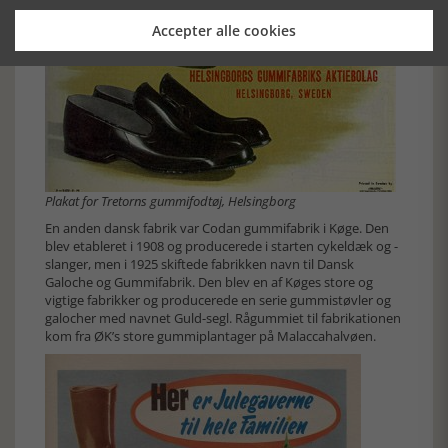
Accepter alle cookies
Plakat for Tretorns gummifodtøj, Helsingborg
En anden dansk fabrik var Codan gummifabrik i Køge. Den
blev etableret i 1908 og producerede i starten cykeldæk og -
slanger, men i 1925 skiftede fabrikken navn til Dansk
Galoche og Gummifabrik. Den blev en af Køges store og
vigtige fabrikker og producerede en serie gummistøvler og
galocher med navnet Guld-segl. Rågummiet til fabrikationen
kom fra ØK’s store gummiplantager på Malaccahalvøen.