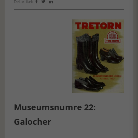
Del artikel:



Museumsnumre 22:
Galocher