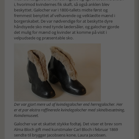
i, hvorimod kvindernes fik skaft, så også anklen blev
beskyttet. Galocher var i 1800-tallets midte først og
fremmest benyttet af velhavende og velklædte mænd i
borgerskabet. De var nødvendige for at beskytte dyre
håndsyede sko med tynde lædersåler, og galocher gjorde
det mulig for mænd og kvinder at komme på visit i
velpudsede og præsentable sko.
Der var gjort mere ud af kvindegalocher end herregalocher. Her
er et par ekstra raffinerede kvindegalocher med skindbesætning,
Kvindemuseet.
Galocher var et skattet stykke fodtøj. Det viser et brev som
Alma Bloch gift med kunstmaler Carl Bloch i februar 1869
sendte til brygger Jacobsens kone, Laura Jacobsen.