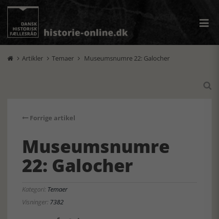
Artikler
Temaer
Museumsnumre 22: Galocher




Forrige artikel
Museumsnumre
22: Galocher
Kategori:
Temaer
Visninger:
7382