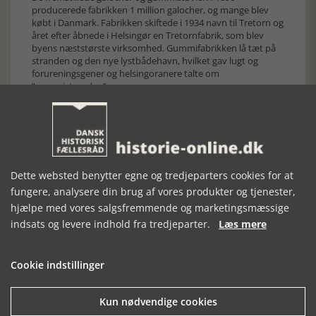
producerede fabrikken 1 million galocher, og mange blev
købt i Danmark. Fabrikken skiftede i 1934 navn til Tretorn og
året efter åbnede i Helsingør en Tretornfabrik, som blev
byens næststørste virksomhed. Gummifabrikken lå tæt på
stranden og den nye lystbådehavn, hvilket gav lugt og
forureningsgener og helsingoranere talte om
”gummistranden”.
Dette websted benytter egne og tredjeparters cookies for at
fungere, analysere din brug af vores produkter og tjenester,
hjælpe med vores salgsfremmende og marketingsmæssige
indsats og levere indhold fra tredjeparter.
Læs mere
Cookie indstillinger
Kun nødvendige cookies