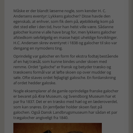
Måske er der blandt læserne nogle, som kender H. C.
Andersens eventyr: Lykkens galocher? Disse havde den
egenskab, at enhver, som fik dem på, øjeblikkelig kom på
det sted eller i den tid, hvor han helst ville være. Sådanne
galocher kunne vi alle have brug for, men lykkens galocher
afstedkom selvfølgelig en masse højst uheldige forviklinger.
H.C. Andersen skrev eventyret i 1838 og galocher til sko var
dengang en nymodens ting.
Oprindelig var galocher en form for ekstra fodtøj bestående
af en høj træsål, som kunne bindes under skoen med
remme. Ordet ”galoche” er fransk og betyder træsko og
træskoens formål var at løfte skoen op over mudder og
søle. Ofte staves ordet fejlagtigt galosche. En fordanskning
af ordet hedder galoske.
Nogle eksemplarer af de gamle oprindelige franske galocher
er bevaret på Ærø Museum, og Svendborg Museum har et
par fra 1837. Det er en træsko med hæl og en læderoverdel,
som kan snøres. En jernfjeder holder skoen fast på
galochen. Også Dansk Landbrugsmuseum har sådan et par
trægalocher angiveligt fra 1840.