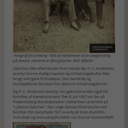
Fotografi fra omkring 1900 af medlemmer af en sangforening
på skovtur. Herrerne er iført galocher. Kbh. Billeder.
Galochen blev efterhånden hver mands eje. H. C. Andersens
eventyr kunne stadig inspirere og miniaturegalocher blev
brugt som gave til brudepar. Den Gamle By og
Nordsjællands Museum har sådanne miniaturegalocher.
Og H. C. Andersens eventyr om galocherne blev også frit
fortolket af scenekunstnere. Den 8. juli 1907 var der på
Frederiksberg Morskabsteater i København premiere på
”Lykkens Galocher”. Den unge danske filmbranche med
Nordisk Film benyttede 1921 eventyret til en stumfilm.
Instruktør og manuskriptforfatter var Gunnar Sommerfeldt.