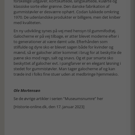
forskellige udgaver, kortskaftede, langskaftede, kulørte og
klassiske sorte eller grønne. Den danske fabrikation af
gummistøvler er desværre ophørt. Codan lukkede omkring
1970. De udenlandske produkter er billigere, men det kniber
med kvaliteten.
En ny udvikling synes på vej med hensyn til gummifodtøj.
Galocherne er på vej tilbage, er atter blevet moderne efter i
to generationer at være dømt ude. Efterhånden som
stilfulde og dyre sko er blevet sagen både for kvinder og
mænd, så er galocher atter kommet i brug for at beskytte de
pæne sko mod regn, salt og snavs. Og et par smarte sko
beskyttet af galocher evt. i pangfarver er en elegant løsning i
stedet for gummistøvler. Man tager galocherne af og kan
træde ind i folks fine stuer uden at medbringe hjemmesko.
Ole Mortensøn
Se de øvrige artikler i serien ”Museumsnumre” her
[Historie-online.dk, den 17. januar 2023]