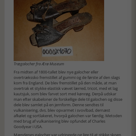
Trægalocher fra Ærø Museum
Fra midten af 1800-tallet blev nye galocher eller
overtrækssko fremstillet af gummi og de første af den slags
kom fra England. De blev fremstillet på den måde, at man
overtrak et stykke elastisk vævet lærred, tricot, med et lag
kautsjuk, som blev farvet sort med kønrøg. Derpå udskar
man efter skabeloner de forskellige dele til galochen og disse
dele blev samlet på en jernform. Denne sendtes til
vulkanisering, dvs. blev opvarmet i svovlbad, dernæst
afkølet og sortlakeret, hvorpå galochen var færdig. Metoden
med brug af vulkanisering blev opfundet af Charles
Goodyear i USA.
Mændenes galocher var udringede og lige til at stikke skoen