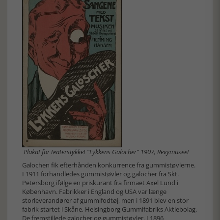
Plakat for teaterstykket ”Lykkens Galocher” 1907, Revymuseet
Galochen fik efterhånden konkurrence fra gummistøvlerne.
I 1911 forhandledes gummistøvler og galocher fra Skt.
Petersborg ifølge en priskurant fra firmaet Axel Lund i
København. Fabrikker i England og USA var længe
storleverandører af gummifodtøj, men i 1891 blev en stor
fabrik startet i Skåne, Helsingborg Gummifabriks Aktiebolag.
De fremstillede galocher og gummistøvler. I 1896