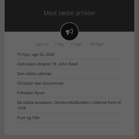
Mest læste artikler

Lige nu
I dag
7 dage
28 dage
TV-tips, uge 32, 2026
Historiens Aktører 79 - John Reed
Den sidste sabotør
Christian den Grusomme
Friheden flyver
De sidste amatører. Divisionsfodbolden i Odense frem til
1978
Post og Tele