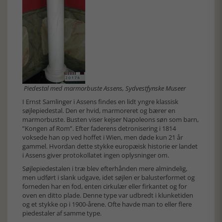
Piedestal med marmorbuste Assens, Sydvestfynske Museer
I Ernst Samlinger i Assens findes en lidt yngre klassisk
søjlepiedestal. Den er hvid, marmoreret og bærer en
marmorbuste. Busten viser kejser Napoleons søn som barn,
”Kongen af Rom”. Efter faderens detronisering i 1814
voksede han op ved hoffet i Wien, men døde kun 21 år
gammel. Hvordan dette stykke europæisk historie er landet
i Assens giver protokollatet ingen oplysninger om.
Søjlepiedestalen i træ blev efterhånden mere almindelig,
men udført i slank udgave, idet søjlen er balusterformet og
forneden har en fod, enten cirkulær eller firkantet og for
oven en ditto plade. Denne type var udbredt i klunketiden
og et stykke op i 1900-årene. Ofte havde man to eller flere
piedestaler af samme type.