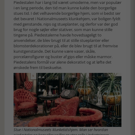
Piedestalen har i lang tid været umoderne, men var populær
i en lang periode, den tid man kunne kalde den borgerlige
stues tid. I det velhavende borgerlige hjem, som vi bedst ser
det bevaret i Nationalmuseets klunkehjem, var boligen fyldt
med genstande, nips og stueplanter, og derfor var der god
brug for nogle søjler eller stativer, som man kunne stille
tingene på. Piedestalerne havde hovedsageligt to
anvendelser, de blev brugt til at stille stueplanter eller
blomsterdekorationer på, eller de blev brugt til at fremvise
kunstgenstande. Det kunne være vaser, skåle,
porcelænsfigurer og buster af gips eller måske marmor.
Piedestalens formål var alene dekorativt og at løfte det
ønskede frem til beskuelse.
Stue i Nationalmuseets klunketidshjem. Man ser hvordan