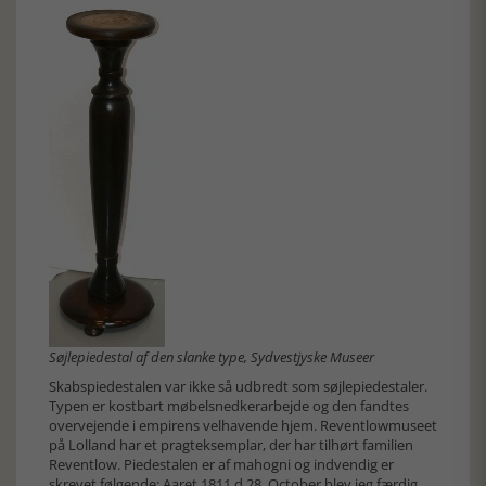
Søjlepiedestal af den slanke type, Sydvestjyske Museer
Skabspiedestalen var ikke så udbredt som søjlepiedestaler.
Typen er kostbart møbelsnedkerarbejde og den fandtes
overvejende i empirens velhavende hjem. Reventlowmuseet
på Lolland har et pragteksemplar, der har tilhørt familien
Reventlow. Piedestalen er af mahogni og indvendig er
skrevet følgende: Aaret 1811 d.28. October blev jeg færdig