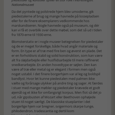
piedestaler og konsoller spiller en stor rolle i indretningen.
Nationalmuseet
Da det pyntede og polstrede hjem blev umoderne, gik
piedestalerne af brug og mange havnede på lossepladsen
eller for de finere eksemplarers vedkommende hos
marskandiseren. Nogle havnede også på museum, og dér
kan vi få et overblik over dette møbel, som det så ud i tiden
fra 1870-erne til 1930-erne.
Blomsterstativ er i nogle museer betegnelsen for piedestaler
og de er meget forskellige, både hvad angår materiale og
form. En type er af træ med fire ben og øverst en plade. Det
er en forholdsvis stabil og solid konstruktion, som kan være
alt fra sløjdarbejde eller husflidsarbejde til mere raffineret
snedkerarbejde. En anden hovedtype er søjlen. Den kan
være af træ eller metal og er elegant i formen men også
noget ustabil. I det finere borgerhjem var al leg og boldspil
bandlyst. Hvor let kunne piedestalen med palmen ikke
vælte og forårsage ulykker på andre ting og sager. At færdes
i stuer med mange møbler og piedestaler krævede et godt
øjemål og et ikke for omfangsrigt korpus. Men flot så det jo
ud, når gipsbusten af Mozart eller Beethoven ophøjede
stuen til noget særligt. De klassiske stueplanter i det
borgerlige hjem var bregner, svigermors skarpe tunge,
philodendron, tradescantia og dertil kom