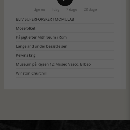
Lige nu
I dag
7 dage
28 dage
BLIV SUPERFORSKER I MOMULAB
Mosefolket
På jagt efter Mithræum i Rom
Langeland under besættelsen
Kelvins krig
Museum på Rejsen 12: Museo Vasco, Bilbao
Winston Churchill