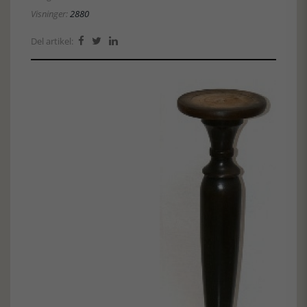
Visninger:
2880
Del artikel:


