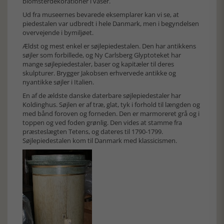
blomsterdekorationer i vaser.
Ud fra museernes bevarede eksemplarer kan vi se, at
piedestalen var udbredt i hele Danmark, men i begyndelsen
overvejende i bymiljøet.
Ældst og mest enkel er søjlepiedestalen. Den har antikkens
søjler som forbillede, og Ny Carlsberg Glyptoteket har
mange søjlepiedestaler, baser og kapitæler til deres
skulpturer. Brygger Jakobsen erhvervede antikke og
nyantikke søjler i Italien.
En af de ældste danske daterbare søjlepiedestaler har
Koldinghus. Søjlen er af træ, glat, tyk i forhold til længden og
med bånd foroven og forneden. Den er marmoreret grå og i
toppen og ved foden grønlig. Den vides at stamme fra
præsteslægten Tetens, og dateres til 1790-1799.
Søjlepiedestalen kom til Danmark med klassicismen.