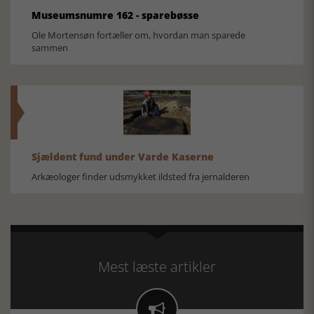
Museumsnumre 162 - sparebøsse
Ole Mortensøn fortæller om, hvordan man sparede
sammen
Sjældent fund under Varde Kaserne
Arkæologer finder udsmykket ildsted fra jernalderen
Mest læste artikler
