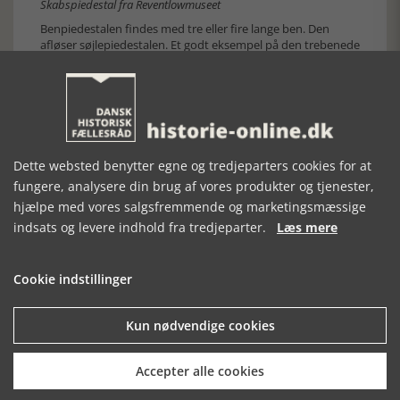
Skabspiedestal fra Reventlowmuseet
Benpiedestalen findes med tre eller fire lange ben. Den
afløser søjlepiedestalen. Et godt eksempel på den trebenede
piedestal findes på Odsherreds Museum. Eksemplaret
kommer fra et borgerligt hjem på Østerbro i København, og
de ”forgyldte” drejede ben bærer to marmorskiver til
anbringelse af genstande. Typen med forgyldte ben var
åbenbart ganske udbredt, og eksemplarer findes på flere
museer. En spinklere trebenet type er med krydsben.
Dette websted benytter egne og tredjeparters cookies for at
fungere, analysere din brug af vores produkter og tjenester,
hjælpe med vores salgsfremmende og marketingsmæssige
indsats og levere indhold fra tredjeparter.
Læs mere
Cookie indstillinger
Kun nødvendige cookies
Accepter alle cookies