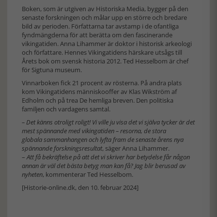
Boken, som är utgiven av Historiska Media, bygger på den
senaste forskningen och målar upp en större och bredare
bild av perioden. Författarna tar avstamp i de ofantliga
fyndmängderna för att berätta om den fascinerande
vikingatiden. Anna Lihammer är doktor i historisk arkeologi
och författare. Hennes Vikingatidens härskare utsågs till
Årets bok om svensk historia 2012. Ted Hesselbom är chef
för Sigtuna museum.
Vinnarboken fick 21 procent av rösterna. På andra plats
kom Vikingatidens människooffer av Klas Wikström af
Edholm och på trea De hemliga breven. Den politiska
familjen och vardagens samtal.
– Det känns otroligt roligt! Vi ville ju visa det vi själva tycker är det
mest spännande med vikingatiden – resorna, de stora
globala sammanhangen och lyfta fram de senaste årens nya
spännande forskningsresultat
, säger Anna Lihammer.
–
Att få bekräftelse på att det vi skriver har betydelse får någon
annan är väl det bästa betyg man kan få? Jag blir berusad av
nyheten
, kommenterar Ted Hesselbom.
[Historie-online.dk, den 10. februar 2024]