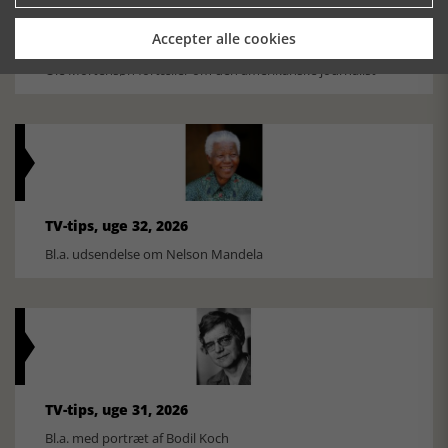
Accepter alle cookies
Historiens Aktører 79 - John Reed
Ole Mortensøn fortæller om den amerikanske journalist
TV-tips, uge 32, 2026
Bl.a. udsendelse om Nelson Mandela
TV-tips, uge 31, 2026
Bl.a. med portræt af Bodil Koch