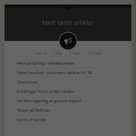
Mest læste artikler

Lige nu
I dag
7 dage
28 dage
Herman Göring i vidneskranken
Peter Freuchen - Historiens Aktører Nr. 46
Cheminova
Erindringer fra en anden verden
Var Nero egentlig en grusom kejser?
Nissen på Refsnæs
Fyrste af Norden