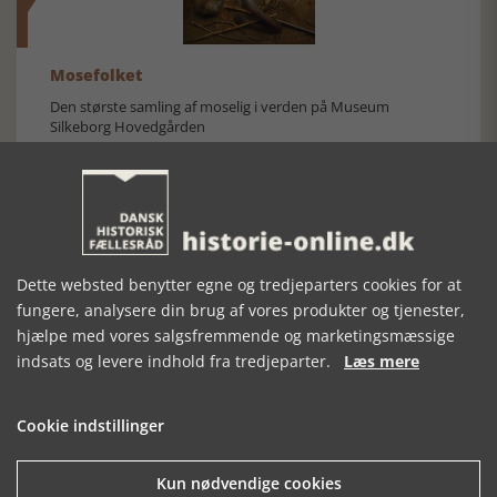
Mosefolket
Den største samling af moselig i verden på Museum
Silkeborg Hovedgården
Dette websted benytter egne og tredjeparters cookies for at
fungere, analysere din brug af vores produkter og tjenester,
Historisk festival i Faaborg
hjælpe med vores salgsfremmende og marketingsmæssige
FOBURGH Faaborg Internationale Historie Festival 2026 30.
indsats og levere indhold fra tredjeparter.
Læs mere
oktober - 1. november 2026
Cookie indstillinger
Kun nødvendige cookies