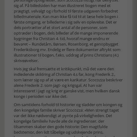
personlige optegnelser, som Scocozza flittigt har benyttet
sig af. På billedsiden har man illustreret bogen med et
prægtigt, velvalgt og i forhold til første udgaven forbedret
billedmateriale. Kan man ikke få tid til at læse hele bogen i
første omgang, er billederne i sig selv en oplevelse. Det er
dels portrætter af et stort antal af de personer, som
optræder i bogen, dels billeder af de mange imponerende
bygninger fra Christian 4. tid, hvoraf mange endnu er
bevaret – Rundetårn, Børsen, Rosenborg, et genopbygget
Frederiksborg mv. Endelig er flere dokumenter aftrykt som
illustrationer til bogen, f.eks. uddrag af prins Christians (4.)
skriveøvelser.
Hvis jeg skal fremsætte et kritikpunkt, må det være den
indledende skildring af Christian 4.s far, kong Frederik 2.,
som læner sig op af at være en karikatur. Scocozza beskriver
alene Frederik 2. som jagt- og krigsgal. At han var
interesseret i jagt og krig er ganske vist, men hvilken dansk
konge i perioden var ikke det.
Om samtidens forhold til historier og sladder om kongen og
den kongelige familie skriver Scocozza: »Men strengt taget
var det ikke nødvendigt at pynte på virkeligheden. Det
kongelige familieliv havde alle de ingredienser, der
tilsammen skaber den gode historie: Den magtfulde
bedstemor, den lidt tåbelige og udskejende prins,