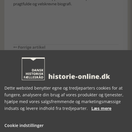
pragtfulde og velskrevne biografi.
Forrige artikel
SE RELATEREDE ARTIKLER
Dette websted benytter egne og tredjeparters cookies for at
fungere, analysere din brug af vores produkter og tjenester,
hjælpe med vores salgsfremmende og marketingsmæssige
JARLEN AF
KUNGAMAKT
VASAERNE -
indsats og levere indhold fra tredjeparter.
Læs mere
BOTHWELL
OCH
SVERIGES
BONDERÄTT
MÆGTIGE
KONGESLÆGT
Cookie indstillinger