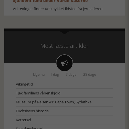
Sjældent fund under Varde Kaserne
Arkæologer finder udsmykket ildsted fra jernalderen
Mest læste artikler

Lige nu
I dag
7 dage
28 dage
Vikingetid
Tjek familiens våbenskjold
Museum på Rejsen 41: Cape Town, Sydafrika
Fuchsiaens historie
Katterød
Den danske stol