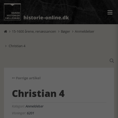
15-1600 årene, renæssancen
Bøger
Anmeldelser



Christian 4


Forrige artikel
Christian 4
Kategori:
Anmeldelser
Visninger:
6201