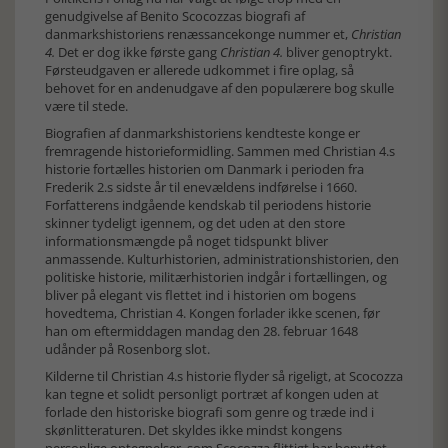
genudgivelse af Benito Scocozzas biografi af
danmarkshistoriens renæssancekonge nummer et,
Christian
4.
Det er dog ikke første gang
Christian 4.
bliver genoptrykt.
Førsteudgaven er allerede udkommet i fire oplag, så
behovet for en andenudgave af den populærere bog skulle
være til stede.
Biografien af danmarkshistoriens kendteste konge er
fremragende historieformidling. Sammen med Christian 4.s
historie fortælles historien om Danmark i perioden fra
Frederik 2.s sidste år til enevældens indførelse i 1660.
Forfatterens indgående kendskab til periodens historie
skinner tydeligt igennem, og det uden at den store
informationsmængde på noget tidspunkt bliver
anmassende. Kulturhistorien, administrationshistorien, den
politiske historie, militærhistorien indgår i fortællingen, og
bliver på elegant vis flettet ind i historien om bogens
hovedtema, Christian 4. Kongen forlader ikke scenen, før
han om eftermiddagen mandag den 28. februar 1648
udånder på Rosenborg slot.
Kilderne til Christian 4.s historie flyder så rigeligt, at Scocozza
kan tegne et solidt personligt portræt af kongen uden at
forlade den historiske biografi som genre og træde ind i
skønlitteraturen. Det skyldes ikke mindst kongens