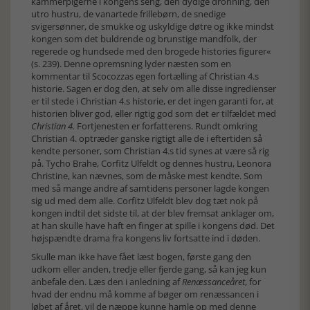
kammerpigerne i kongens seng, den dydige dronning, den
utro hustru, de vanartede frillebørn, de snedige
svigersønner, de smukke og uskyldige døtre og ikke mindst
kongen som det buldrende og brunstige mandfolk, der
regerede og hundsede med den brogede histories figurer«
(s. 239). Denne opremsning lyder næsten som en
kommentar til Scocozzas egen fortælling af Christian 4.s
historie. Sagen er dog den, at selv om alle disse ingredienser
er til stede i Christian 4.s historie, er det ingen garanti for, at
historien bliver god, eller rigtig god som det er tilfældet med
Christian 4.
Fortjenesten er forfatterens. Rundt omkring
Christian 4. optræder ganske rigtigt alle de i eftertiden så
kendte personer, som Christian 4.s tid synes at være så rig
på. Tycho Brahe, Corfitz Ulfeldt og dennes hustru, Leonora
Christine, kan nævnes, som de måske mest kendte. Som
med så mange andre af samtidens personer lagde kongen
sig ud med dem alle. Corfitz Ulfeldt blev dog tæt nok på
kongen indtil det sidste til, at der blev fremsat anklager om,
at han skulle have haft en finger at spille i kongens død. Det
højspændte drama fra kongens liv fortsatte ind i døden.
Skulle man ikke have fået læst bogen, første gang den
udkom eller anden, tredje eller fjerde gang, så kan jeg kun
anbefale den. Læs den i anledning af
Renæssanceåret
, for
hvad der endnu må komme af bøger om renæssancen i
løbet af året, vil de næppe kunne hamle op med denne