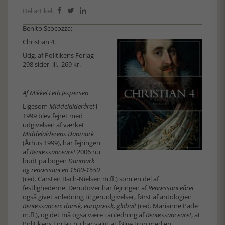
Del artikel:



Benito Scocozza:
Christian 4.
Udg. af Politikens Forlag
298 sider, ill., 269 kr.
Af Mikkel Leth Jespersen
Ligesom
Middelalderåret
i
1999 blev fejret med
udgivelsen af værket
Middelalderens
Danmark
(Århus 1999), har fejringen
af
Renæssanceåret
2006 nu
budt på bogen
Danmark
og renæssancen
1500-1650
(red. Carsten Bach-Nielsen m.fl.) som en del af
festlighederne. Derudover har fejringen af
Renæssanceåret
også givet anledning til genudgivelser, først af antologien
Renæssancen: dansk, europæisk, globalt
(red. Marianne Pade
m.fl.), og det må også være i anledning af
Renæssanceåret
, at
Politikens Forlag nu har valgt at følge trop med en