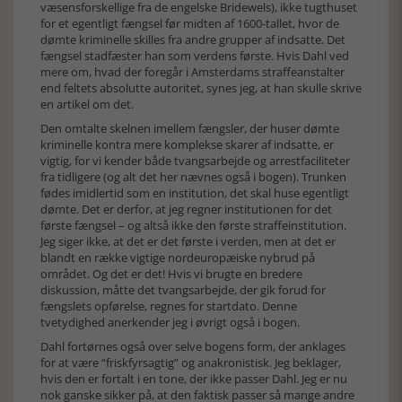
væsensforskellige fra de engelske Bridewels), ikke tugthuset
for et egentligt fængsel før midten af 1600-tallet, hvor de
dømte kriminelle skilles fra andre grupper af indsatte. Det
fængsel stadfæster han som verdens første. Hvis Dahl ved
mere om, hvad der foregår i Amsterdams straffeanstalter
end feltets absolutte autoritet, synes jeg, at han skulle skrive
en artikel om det.
Den omtalte skelnen imellem fængsler, der huser dømte
kriminelle kontra mere komplekse skarer af indsatte, er
vigtig, for vi kender både tvangsarbejde og arrestfaciliteter
fra tidligere (og alt det her nævnes også i bogen). Trunken
fødes imidlertid som en institution, det skal huse egentligt
dømte. Det er derfor, at jeg regner institutionen for det
første fængsel – og altså ikke den første straffeinstitution.
Jeg siger ikke, at det er det første i verden, men at det er
blandt en række vigtige nordeuropæiske nybrud på
området. Og det er det! Hvis vi brugte en bredere
diskussion, måtte det tvangsarbejde, der gik forud for
fængslets opførelse, regnes for startdato. Denne
tvetydighed anerkender jeg i øvrigt også i bogen.
Dahl fortørnes også over selve bogens form, der anklages
for at være “friskfyrsagtig” og anakronistisk. Jeg beklager,
hvis den er fortalt i en tone, der ikke passer Dahl. Jeg er nu
nok ganske sikker på, at den faktisk passer så mange andre