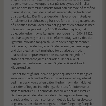
bogens kvantitative opgørelser på. Det synes Dahl heller
ikke at have bemærket, måske fordi han allerede på forhånd
mener at vide, hvad der er af kildemateriale, og finder det
utilstrækkeligt. Der findes desuden tilsvarende materialer
for Slaveriet i Stokhuset og fra 1770 for Børne- og Rasphuset
på Christianshavn. Med dem har jeg skabt en database med
informationer på omkring 10.000 straffearbejdere, det
oplevede Københavns fængsler i perioden fra 1690 til 1820.
Det har taget mig mere end en eftermiddag. Ofte vides det
ligefrem, hvordan fangen så ud, for deres signalementer
cirkulerede, når de flygtede. Og der er mange flere fanger
end dem, jeg har haft mulighed for at arbejde med.
Realistisk set repræsenterer de 10.000 en tredjedel af
statens straffearbejdere i perioden. Det er ikke et
negligerbart antal mennesker. Og det er ikke et tyndt
kildegrundlag.
I stedet for at gå ind i selve bogens argument om fængslet
som kampplads hæfter Dahls opmærksomhed sig intenst
ved min beskrivelse af en gåtur i København, der fylder et
par sider af bogens indledning. Afsnittets funktion var at
situere historien i København, som vi kender det. Især er
Dahl sur på alt, der står på side 7. Her argumenterer jeg
blandt andet for, at historien om det tidlige fængselsvæsen
er glemt. At der ikke er mange spor efter fanger og fængsler