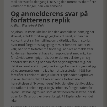
mail-adresse fra dengang i 2016, og der kommer sikkert flere
værker om fanger, han kan anmelde.
Og anmelderens svar på
forfatterens replik
Af Bjørn Westerbeek Dahl
At Johan Heinsen ikke kan lide den anmeldelse, som jeg har
skrevet, er fuldt forståeligt. Jeg har kritiseret, at han har
koncentreret sin fremstilling om vidtløftige flugthistorier,
hvorimod fangernes dagligdag m.v. er forsømt. Det er et
valg, han som forfatter må finde sig i at blive anmeldt efter.
At Heinsen hævder at have korresponderet med mig, kan
for så vidt være rigtigt nok. Det er der en del, der gør. Jeg
erindrer det ikke, og har han fået oplysninger fra mig, har
det ikke resulteret i noget, der kan genkendes i bogen. At jeg
på et spørgsmål om mulige henrettelsessteder i 1683 har
foreslået ”Grønland”, der jo ikke er ”Esplanaden”, ophæver
jo ikke Heinsens pligt til selv at kende forholdene for
henrettelsen af ”Havmandens” folk, der efter det flyveblad,
der udkom i anledning af begivenheden, foregik ”uden for
Byen”. Det har jeg tolket, som at det henrettelsessted, der lå
uden for Østerport, er blevet brugt. På Esplanaden var det
ikke!
At fanger ikke optræder ved voldarbejderne i København fra