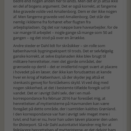
bedre end nogen anden her til lands. Men det er jo altså ikke
en del af bogens argument. Det er også korrekt, at fangerne
ikke gravede volde ved Amalienborg. Dem er der ikke nogen
af. Men fangerne gravede ved Amalienborg. Det står der
nemlig i kilderne fra forhøret efter flugten fra
arbejdspladsen. Og det var næppe bare havearbejder, for de
var mange til arbejdet – nogle gange så mange som 50 ad
gangen – og det stod på over en årrække.
Andre steder er Dahl lidt for skråsikker – sin rolle som
københavnsk bygningsekspert til trods. Det er selvfølgelig
ganske korrekt, at selve Esplanaden ikke blev brugt til
militære henrettelser, men det gjorde området, der
grænsede op dertil – det er imidlertid noget svært at placere
i hovedet på en læser, der ikke kan forudsættes at kende
hver en krog af København, så der skyder jeg altså et
stenkasts genvej for forståelsens skyld. Vi ved dog med
nogen sikkerhed, at det i bestemte tilfælde foregik ud til
vandet. Det er i øvrigt Dahl selv, der i en mail-
korrespondance fra februar 2016 har foreslået mig, at
henrettelsen af mytteristerne på Havmanden kan være
foregået på dette område, der i samtiden kaldtes Grønland.
I den korrespondance var han i øvrigt selv meget mere i
tvivl, end han er nu, hvor han uden tøven placerer den uden
for Østerport. Så når Dahl autoritativt klandrer mig for at
fejlplacere henrettelsen af mytteristerne, er det delvist ham