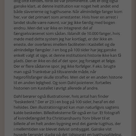
dog ofte kendes, fordi de var prominente. Det er dog også
ganske klart, at denne institution var noget helt andet end
både slaverierne og tugthusene. Når almindelige fanger kom
her, var det primært som arrestanter. Hvis hver en arrest i
landet skulle være nævnt, var jeg ikke færdig med bogen
endnu. Men det var ikke en integreret del af
fængselsvæsenet som sådan. Iblandt de 10.000 fanger, hvis
møde med dette system jeg har kortlagt, er der ikke en
eneste, der overføres imellem faciliteten i Kastellet og de
almindelige fængsler. I en bog på 100 sider har jeg ganske
enkelt valgt at sige, at denne institutions historie ikke kan få
plads. Den er ikke en del af det spor, jeg forsøget at følge.
Der er flere sådanne spor, jeg ikke forfølger. F.eks. brugte
man også Trankebar på tilsvarende måde, når
højprofilsfanger skulle straffes. Men det er en anden historie
til en anden lejlighed. Og som Dahl pointerer, fortælles
historien om Kastellet i øvrigt allerede af andre.
Dahl berører også illustrationer, hvis antal han finder
”beskedent.” Der er 23 i en bog på 100 sider, heraf en del
helsides. Den illustrationsgrad kan man naturligvis sagtens
kalde beskeden. Billedteksterne får også en tur. Et fotografi
af kvindefængslet fra Christianshavns Torv bliver til et
billede af en helt anden bygning end det gamle tugthus, der
i mellemtiden var blevet delvist ombygget. Ganske vist
husede fængslet stadig på det tidspunkt en tugthusafdeling,