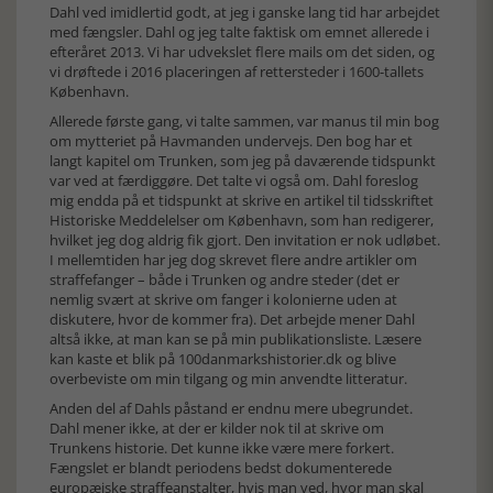
Dahl ved imidlertid godt, at jeg i ganske lang tid har arbejdet
med fængsler. Dahl og jeg talte faktisk om emnet allerede i
efteråret 2013. Vi har udvekslet flere mails om det siden, og
vi drøftede i 2016 placeringen af rettersteder i 1600-tallets
København.
Allerede første gang, vi talte sammen, var manus til min bog
om mytteriet på Havmanden undervejs. Den bog har et
langt kapitel om Trunken, som jeg på daværende tidspunkt
var ved at færdiggøre. Det talte vi også om. Dahl foreslog
mig endda på et tidspunkt at skrive en artikel til tidsskriftet
Historiske Meddelelser om København, som han redigerer,
hvilket jeg dog aldrig fik gjort. Den invitation er nok udløbet.
I mellemtiden har jeg dog skrevet flere andre artikler om
straffefanger – både i Trunken og andre steder (det er
nemlig svært at skrive om fanger i kolonierne uden at
diskutere, hvor de kommer fra). Det arbejde mener Dahl
altså ikke, at man kan se på min publikationsliste. Læsere
kan kaste et blik på 100danmarkshistorier.dk og blive
overbeviste om min tilgang og min anvendte litteratur.
Anden del af Dahls påstand er endnu mere ubegrundet.
Dahl mener ikke, at der er kilder nok til at skrive om
Trunkens historie. Det kunne ikke være mere forkert.
Fængslet er blandt periodens bedst dokumenterede
europæiske straffeanstalter, hvis man ved, hvor man skal