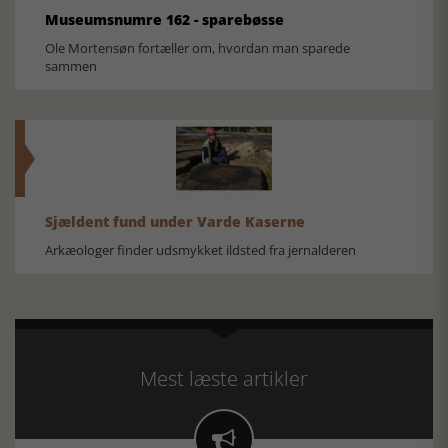
Museumsnumre 162 - sparebøsse
Ole Mortensøn fortæller om, hvordan man sparede
sammen
Sjældent fund under Varde Kaserne
Arkæologer finder udsmykket ildsted fra jernalderen
Mest læste artikler
