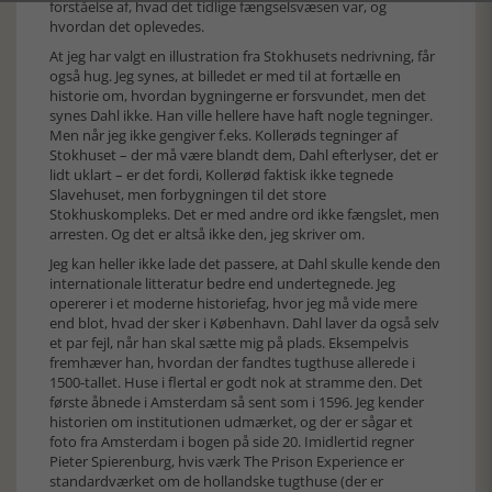
forståelse af, hvad det tidlige fængselsvæsen var, og
hvordan det oplevedes.
At jeg har valgt en illustration fra Stokhusets nedrivning, får
også hug. Jeg synes, at billedet er med til at fortælle en
historie om, hvordan bygningerne er forsvundet, men det
synes Dahl ikke. Han ville hellere have haft nogle tegninger.
Men når jeg ikke gengiver f.eks. Kollerøds tegninger af
Stokhuset – der må være blandt dem, Dahl efterlyser, det er
lidt uklart – er det fordi, Kollerød faktisk ikke tegnede
Slavehuset, men forbygningen til det store
Stokhuskompleks. Det er med andre ord ikke fængslet, men
arresten. Og det er altså ikke den, jeg skriver om.
Jeg kan heller ikke lade det passere, at Dahl skulle kende den
internationale litteratur bedre end undertegnede. Jeg
opererer i et moderne historiefag, hvor jeg må vide mere
end blot, hvad der sker i København. Dahl laver da også selv
et par fejl, når han skal sætte mig på plads. Eksempelvis
fremhæver han, hvordan der fandtes tugthuse allerede i
1500-tallet. Huse i flertal er godt nok at stramme den. Det
første åbnede i Amsterdam så sent som i 1596. Jeg kender
historien om institutionen udmærket, og der er sågar et
foto fra Amsterdam i bogen på side 20. Imidlertid regner
Pieter Spierenburg, hvis værk The Prison Experience er
standardværket om de hollandske tugthuse (der er