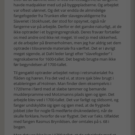
havde madpakker med ud på byggepladserne. Og arbejdet
var oftest ulønnet. Og det var endda de almindelige
fangefogeder fra Trunken eller slavegevaldigerne fra
Slaveriet i Stokhuset, der stod for opsynet, også når
fangerne var på arbejde. Derfor er det ganske naturligt, at de
ikke optræder i et bygningsregnskab. Deres fravær fortæller
os med andre ord ikke ret meget. Vi ved jo med sikkerhed,
at de arbejder på Bremerholmen, men jeg har aldrig set dem
optræde i tilsvarende materiale fra værftet. Det er i øvrigt
meget sigende, at Dahl leder langt efter “slavefogeder” i
regnskaberne for 1600-tallet. Det begreb brugte man ikke
før begyndelsen af 1700-tallet.
Til gengæld optræder arbejdet netop i retsmaterialet fra
flåden og hæren. Fra det ved vi, at store sjak blev brugt i
etableringen af Holmen. Man finder dem eksempelvis i
1720’erne i færd med at slæbe tømmer og bemande
mudderpramme ved Motzmanns plads igen og igen. Det
arbejde blev ved i 1700-tallet. Det var farligt og slidsomt, og
fanger undskyldte sig igen og igen med, at de frygtede
jobbet (der for nogle få medførte druknedøden), når de
skulle forklare, hvorfor de var flygtet. Det var f.eks. tilfældet
med fangen Rasmus Brynildsen, der omtales på s. 68 i
bogen.
Men det var ikke kun i 1700-tallet, at de arbejdede med at