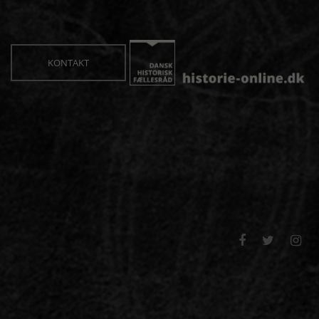
KONTAKT


