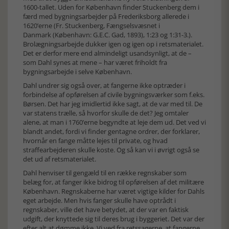
1600-tallet. Uden for København finder Stuckenberg dem i
færd med bygningsarbejder på Frederiksborg allerede i
1620’erne (Fr. Stuckenberg, Fængselsvæsnet i
Danmark (København: G.E.C. Gad, 1893), 1:23 og 1:31-3.).
Brolægningsarbejde dukker igen og igen op i retsmaterialet.
Det er derfor mere end almindeligt usandsynligt, at de –
som Dahl synes at mene – har været friholdt fra
bygningsarbejde i selve København.
Dahl undrer sig også over, at fangerne ikke optræder i
forbindelse af opførelsen af civile bygningsværker som f.eks.
Børsen. Det har jeg imidlertid ikke sagt, at de var med til. De
var statens trælle, så hvorfor skulle de det? Jeg omtaler
alene, at man i 1760’erne begyndte at leje dem ud. Det ved vi
blandt andet, fordi vi finder gentagne ordrer, der forklarer,
hvornår en fange måtte lejes til private, og hvad
straffearbejderen skulle koste. Og så kan vi i øvrigt også se
det ud af retsmaterialet.
Dahl henviser til gengæld til en række regnskaber som
belæg for, at fanger ikke bidrog til opførelsen af det militære
København. Regnskaberne har været vigtige kilder for Dahls
eget arbejde. Men hvis fanger skulle have optrådt i
regnskaber, ville det have betydet, at der var en faktisk
udgift, der knyttede sig til deres brug i byggeriet. Det var der
efter alt at dømme ikke. Vi ved fra retssagerne, at fangerne