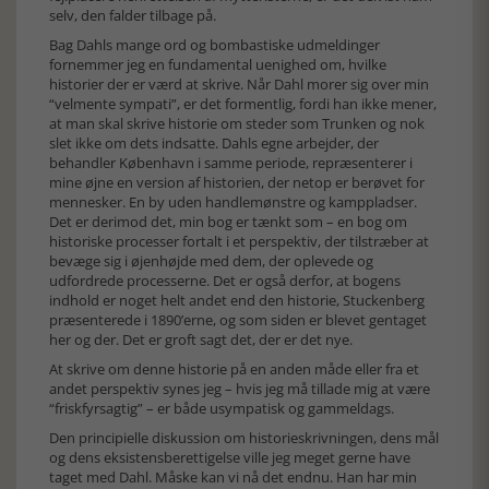
selv, den falder tilbage på.
Bag Dahls mange ord og bombastiske udmeldinger
fornemmer jeg en fundamental uenighed om, hvilke
historier der er værd at skrive. Når Dahl morer sig over min
“velmente sympati”, er det formentlig, fordi han ikke mener,
at man skal skrive historie om steder som Trunken og nok
slet ikke om dets indsatte. Dahls egne arbejder, der
behandler København i samme periode, repræsenterer i
mine øjne en version af historien, der netop er berøvet for
mennesker. En by uden handlemønstre og kamppladser.
Det er derimod det, min bog er tænkt som – en bog om
historiske processer fortalt i et perspektiv, der tilstræber at
bevæge sig i øjenhøjde med dem, der oplevede og
udfordrede processerne. Det er også derfor, at bogens
indhold er noget helt andet end den historie, Stuckenberg
præsenterede i 1890’erne, og som siden er blevet gentaget
her og der. Det er groft sagt det, der er det nye.
At skrive om denne historie på en anden måde eller fra et
andet perspektiv synes jeg – hvis jeg må tillade mig at være
“friskfyrsagtig” – er både usympatisk og gammeldags.
Den principielle diskussion om historieskrivningen, dens mål
og dens eksistensberettigelse ville jeg meget gerne have
taget med Dahl. Måske kan vi nå det endnu. Han har min