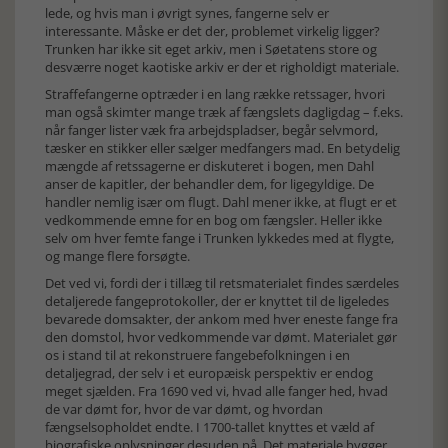
lede, og hvis man i øvrigt synes, fangerne selv er
interessante. Måske er det der, problemet virkelig ligger?
Trunken har ikke sit eget arkiv, men i Søetatens store og
desværre noget kaotiske arkiv er der et righoldigt materiale.
Straffefangerne optræder i en lang række retssager, hvori
man også skimter mange træk af fængslets dagligdag – f.eks.
når fanger lister væk fra arbejdspladser, begår selvmord,
tæsker en stikker eller sælger medfangers mad. En betydelig
mængde af retssagerne er diskuteret i bogen, men Dahl
anser de kapitler, der behandler dem, for ligegyldige. De
handler nemlig især om flugt. Dahl mener ikke, at flugt er et
vedkommende emne for en bog om fængsler. Heller ikke
selv om hver femte fange i Trunken lykkedes med at flygte,
og mange flere forsøgte.
Det ved vi, fordi der i tillæg til retsmaterialet findes særdeles
detaljerede fangeprotokoller, der er knyttet til de ligeledes
bevarede domsakter, der ankom med hver eneste fange fra
den domstol, hvor vedkommende var dømt. Materialet gør
os i stand til at rekonstruere fangebefolkningen i en
detaljegrad, der selv i et europæisk perspektiv er endog
meget sjælden. Fra 1690 ved vi, hvad alle fanger hed, hvad
de var dømt for, hvor de var dømt, og hvordan
fængselsopholdet endte. I 1700-tallet knyttes et væld af
biografiske oplysninger desuden på. Det materiale bygger