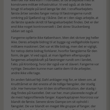
konstruere militær infrastruktur. Vi ved også, at de blev
brugt til arbejde på land længe før det. I straffearbejdets
første årtier sendes fanger netop til fæstningerne rundt
omkring på Sjælland og i Skåne. Det er i den slags arbejde, at
de første spæde skridt til fængselsarbejdet findes. Det er der
end ikke noget kontroversielt i. Det skrev Stuckenberg
sådan set også.
Fangerne opførte ikke København. Men det skriver jeg heller
ikke. Deres arbejde bidrog til at bygge og vedligeholde byens
militære maskineri. Det var et lille bidrag, men det er vigtigt,
for netop dette bidrag forklarer, hvorfor fængslerne får den
form, de gør. Vi ved også, at man ligefrem efterspurgte
fangernes arbejdskraft på fæstninger rundt om i landet,
f.eks. på Kronborg, hvor der også var et slaveri. Fangerne var
nyttige. Desuden kunne man sætte dem til de arbejder,
andre ikke ville tage.
En anden faktuel fejl, Dahl anklager mig for, er ideen om, at
Krudttårnet er det eneste af de tidlige fængsler, der stadig
står. Her henviser han til den straffeinstitution, der stadig i
dag findes på Kastellet. Det var her, man placerede nogle af
de mest højprofilerede fanger. Kaperkaptajnen Norcross var
blandt de første. Senere skrev Dampe om sit ophold i
fængslet. De var blandt en meget lille gruppe af fanger, der