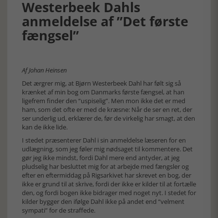
Westerbeek Dahls
anmeldelse af ”Det første
fængsel”
Af Johan Heinsen
Det ærgrer mig, at Bjørn Westerbeek Dahl har følt sig så
krænket af min bog om Danmarks første fængsel, at han
ligefrem finder den “uspiselig”. Men mon ikke det er med
ham, som det ofte er med de kræsne: Når de ser en ret, der
ser underlig ud, erklærer de, før de virkelig har smagt, at den
kan de ikke lide.
I stedet præsenterer Dahl i sin anmeldelse læseren for en
udlægning, som jeg føler mig nødsaget til kommentere. Det
gør jeg ikke mindst, fordi Dahl mere end antyder, at jeg
pludselig har besluttet mig for at arbejde med fængsler og
efter en eftermiddag på Rigsarkivet har skrevet en bog, der
ikke er grund til at skrive, fordi der ikke er kilder til at fortælle
den, og fordi bogen ikke bidrager med noget nyt. I stedet for
kilder bygger den ifølge Dahl ikke på andet end “velment
sympati” for de straffede.