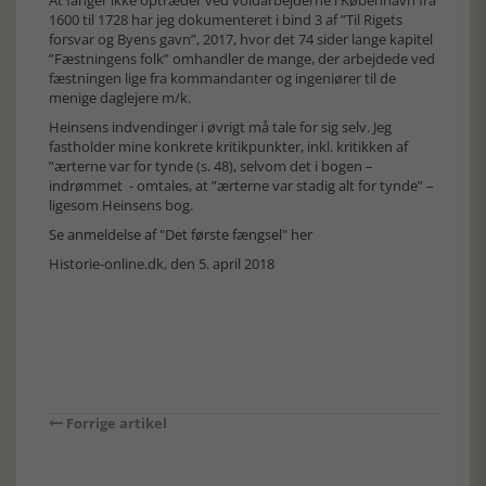
1600 til 1728 har jeg dokumenteret i bind 3 af ”Til Rigets
forsvar og Byens gavn”, 2017, hvor det 74 sider lange kapitel
”Fæstningens folk” omhandler de mange, der arbejdede ved
fæstningen lige fra kommandanter og ingeniører til de
menige daglejere m/k.
Heinsens indvendinger i øvrigt må tale for sig selv. Jeg
fastholder mine konkrete kritikpunkter, inkl. kritikken af
”ærterne var for tynde (s. 48), selvom det i bogen –
indrømmet - omtales, at ”ærterne var stadig alt for tynde” –
ligesom Heinsens bog.
Se anmeldelse af "Det første fængsel" her
Historie-online.dk, den 5. april 2018
Forrige artikel