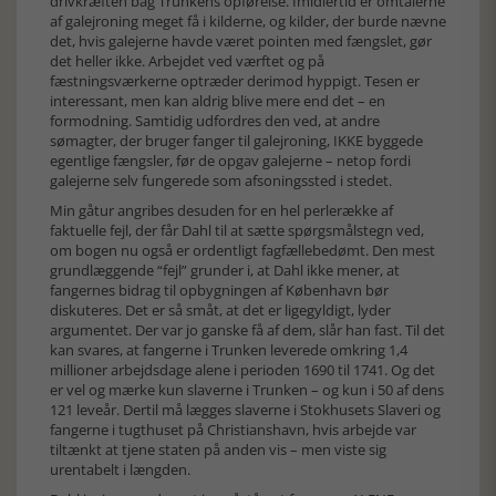
drivkræften bag Trunkens opførelse. Imidlertid er omtalerne
af galejroning meget få i kilderne, og kilder, der burde nævne
det, hvis galejerne havde været pointen med fængslet, gør
det heller ikke. Arbejdet ved værftet og på
fæstningsværkerne optræder derimod hyppigt. Tesen er
interessant, men kan aldrig blive mere end det – en
formodning. Samtidig udfordres den ved, at andre
sømagter, der bruger fanger til galejroning, IKKE byggede
egentlige fængsler, før de opgav galejerne – netop fordi
galejerne selv fungerede som afsoningssted i stedet.
Min gåtur angribes desuden for en hel perlerække af
faktuelle fejl, der får Dahl til at sætte spørgsmålstegn ved,
om bogen nu også er ordentligt fagfællebedømt. Den mest
grundlæggende “fejl” grunder i, at Dahl ikke mener, at
fangernes bidrag til opbygningen af København bør
diskuteres. Det er så småt, at det er ligegyldigt, lyder
argumentet. Der var jo ganske få af dem, slår han fast. Til det
kan svares, at fangerne i Trunken leverede omkring 1,4
millioner arbejdsdage alene i perioden 1690 til 1741. Og det
er vel og mærke kun slaverne i Trunken – og kun i 50 af dens
121 leveår. Dertil må lægges slaverne i Stokhusets Slaveri og
fangerne i tugthuset på Christianshavn, hvis arbejde var
tiltænkt at tjene staten på anden vis – men viste sig
urentabelt i længden.