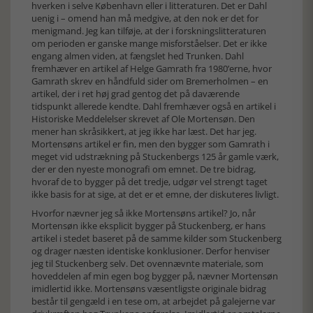
hverken i selve København eller i litteraturen. Det er Dahl
uenig i – omend han må medgive, at den nok er det for
menigmand. Jeg kan tilføje, at der i forskningslitteraturen
om perioden er ganske mange misforståelser. Det er ikke
engang almen viden, at fængslet hed Trunken. Dahl
fremhæver en artikel af Helge Gamrath fra 1980’erne, hvor
Gamrath skrev en håndfuld sider om Bremerholmen – en
artikel, der i ret høj grad gentog det på daværende
tidspunkt allerede kendte. Dahl fremhæver også en artikel i
Historiske Meddelelser skrevet af Ole Mortensøn. Den
mener han skråsikkert, at jeg ikke har læst. Det har jeg.
Mortensøns artikel er fin, men den bygger som Gamrath i
meget vid udstrækning på Stuckenbergs 125 år gamle værk,
der er den nyeste monografi om emnet. De tre bidrag,
hvoraf de to bygger på det tredje, udgør vel strengt taget
ikke basis for at sige, at det er et emne, der diskuteres livligt.
Hvorfor nævner jeg så ikke Mortensøns artikel? Jo, når
Mortensøn ikke eksplicit bygger på Stuckenberg, er hans
artikel i stedet baseret på de samme kilder som Stuckenberg
og drager næsten identiske konklusioner. Derfor henviser
jeg til Stuckenberg selv. Det ovennævnte materiale, som
hoveddelen af min egen bog bygger på, nævner Mortensøn
imidlertid ikke. Mortensøns væsentligste originale bidrag
består til gengæld i en tese om, at arbejdet på galejerne var