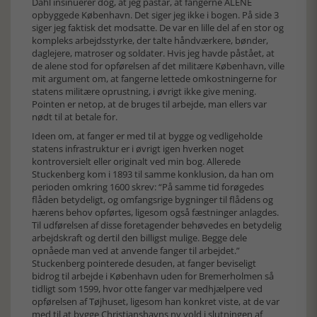
Dahl insinuerer dog, at jeg påstår, at fangerne ALENE
opbyggede København. Det siger jeg ikke i bogen. På side 3
siger jeg faktisk det modsatte. De var en lille del af en stor og
kompleks arbejdsstyrke, der talte håndværkere, bønder,
daglejere, matroser og soldater. Hvis jeg havde påstået, at
de alene stod for opførelsen af det militære København, ville
mit argument om, at fangerne lettede omkostningerne for
statens militære oprustning, i øvrigt ikke give mening.
Pointen er netop, at de bruges til arbejde, man ellers var
nødt til at betale for.
Ideen om, at fanger er med til at bygge og vedligeholde
statens infrastruktur er i øvrigt igen hverken noget
kontroversielt eller originalt ved min bog. Allerede
Stuckenberg kom i 1893 til samme konklusion, da han om
perioden omkring 1600 skrev: “På samme tid forøgedes
flåden betydeligt, og omfangsrige bygninger til flådens og
hærens behov opførtes, ligesom også fæstninger anlagdes.
Til udførelsen af disse foretagender behøvedes en betydelig
arbejdskraft og dertil den billigst mulige. Begge dele
opnåede man ved at anvende fanger til arbejdet.”
Stuckenberg pointerede desuden, at fanger beviseligt
bidrog til arbejde i København uden for Bremerholmen så
tidligt som 1599, hvor otte fanger var medhjælpere ved
opførelsen af Tøjhuset, ligesom han konkret viste, at de var
med til at bygge Christianshavns ny vold i slutningen af