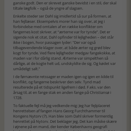
ganske godt. Den er skrevet ganske bevidst i en stil, der skal
tiltale lægfolk – også de yngre af slagsen.
Enkelte steder ser Dahl sig imidlertid så sur på formen, at
han fejllæser. Eksempelvis morer han sig over, at jeg i
forbindelse med omtalen af en række konflikter om
fangernes kost skriver, at “ærterne var for tynde”. Det er
sigende nok et citat, Dahl opfinder til lejligheden – det står
ikke i bogen, hvor passagen lyder: "Der var også
tilbagevendende klager over, at både ærter og grød blev
kogt for tynde. Ved flere lejligheder medgav fangekokke, at
maden var i for dårlig stand. Ærterne var simpelthen så
dårlige, at de kogte helt ud, undskyldte de sig. Og kødet var
umådeligt salt.”
I de førnævnte retssager er maden igen og igen en kilde til
konflikt, og fangerne beskriver den selv. Tynd mad
resulterede på et tidspunkt ligefrem i død. F.eks. var den
årsag til, at en fange stak en anden fange på Christiansø i
1728.
To faktuelle fejl må jeg vedkende mig: Jeg har fejlplaceret
henrettelsen af fangen Hans Georg Furchthammer til
Kongens Nytorv (7). Han blev som Dahl skriver formentlig
henrettet på Nytorv. Det beklager jeg. Det kan måske skære
i øjnene på en mand, der kender Københavns geografi