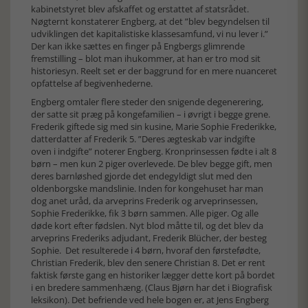
kabinetstyret blev afskaffet og erstattet af statsrådet.
Nøgternt konstaterer Engberg, at det ”blev begyndelsen til
udviklingen det kapitalistiske klassesamfund, vi nu lever i.”
Der kan ikke sættes en finger på Engbergs glimrende
fremstilling – blot man ihukommer, at han er tro mod sit
historiesyn. Reelt set er der baggrund for en mere nuanceret
opfattelse af begivenhederne.
Engberg omtaler flere steder den snigende degenerering,
der satte sit præg på kongefamilien – i øvrigt i begge grene.
Frederik giftede sig med sin kusine, Marie Sophie Frederikke,
datterdatter af Frederik 5. ”Deres ægteskab var indgifte
oven i indgifte” noterer Engberg. Kronprinsessen fødte i alt 8
børn – men kun 2 piger overlevede. De blev begge gift, men
deres barnløshed gjorde det endegyldigt slut med den
oldenborgske mandslinie. Inden for kongehuset har man
dog anet uråd, da arveprins Frederik og arveprinsessen,
Sophie Frederikke, fik 3 børn sammen. Alle piger. Og alle
døde kort efter fødslen. Nyt blod måtte til, og det blev da
arveprins Frederiks adjudant, Frederik Blücher, der besteg
Sophie. Det resulterede i 4 børn, hvoraf den førstefødte,
Christian Frederik, blev den senere Christian 8. Det er rent
faktisk første gang en historiker lægger dette kort på bordet
i en bredere sammenhæng. (Claus Bjørn har det i Biografisk
leksikon). Det befriende ved hele bogen er, at Jens Engberg