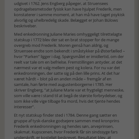
udgivet i 1762. Jens Engberg påpeger, at Struensees
opdragelsesmetoder fysisk kan have hjulpet Frederik, men
konstaterer i samme moment, at han må have taget psykisk
alvorlig og uhelbredelig skade. Belægget er Johan Bülows
beskrivelser.
Med enkedronning Juliane Maries omhyggeligt tilrettelagte
statskup i 1772 blev der sat en brat stopper for de mange
overgreb mod Frederik. Moren genså han aldrig, og
Struensee endte som bekendt i småstykker på Østerfælled –
hvor ”Parken” ligger i dag. Spørgsmålet er imidlertid, om der
reelt var tale om en befrielse. Fremstillingen antyder, at det
nærmest var et valg mellem pest og kolera. For nu var det
enkedronningen, der satte sig på den lille prins. At det har
været hårdt – blot på en anden måde – fremgår af en
samtale, han førte med augustenborgerne i 1785. Her
skriver Engberg, ”at Juliane Marie var et frygteligt menneske,
som ville være i stand til at begå de største forbrydelser, og
som ikke ville vige tilbage fra mord, hvis det tjente hendes
interesser”.
Et nyt statskup finder sted i 1784. Denne gang sætter en
gruppe af tysk-danske godsejere sammen med kronprins
Frederik enkedronningen og hendes søn, arveprinsen,
skakmat. Kupscenen, hvor Frederik får sin sindssyge fars
underskrift, er kosteligt beskrevet. Resultatet blev, at