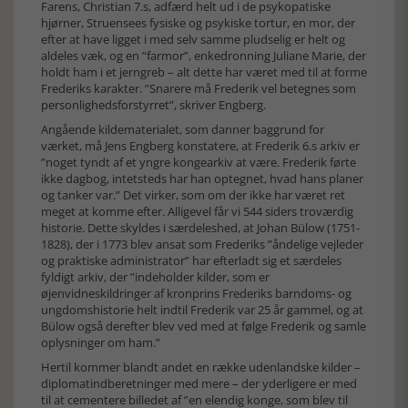
Farens, Christian 7.s, adfærd helt ud i de psykopatiske
hjørner, Struensees fysiske og psykiske tortur, en mor, der
efter at have ligget i med selv samme pludselig er helt og
aldeles væk, og en ”farmor”, enkedronning Juliane Marie, der
holdt ham i et jerngreb – alt dette har været med til at forme
Frederiks karakter. ”Snarere må Frederik vel betegnes som
personlighedsforstyrret”, skriver Engberg.
Angående kildematerialet, som danner baggrund for
værket, må Jens Engberg konstatere, at Frederik 6.s arkiv er
”noget tyndt af et yngre kongearkiv at være. Frederik førte
ikke dagbog, intetsteds har han optegnet, hvad hans planer
og tanker var.” Det virker, som om der ikke har været ret
meget at komme efter. Alligevel får vi 544 siders troværdig
historie. Dette skyldes i særdeleshed, at Johan Bülow (1751-
1828), der i 1773 blev ansat som Frederiks ”åndelige vejleder
og praktiske administrator” har efterladt sig et særdeles
fyldigt arkiv, der ”indeholder kilder, som er
øjenvidneskildringer af kronprins Frederiks barndoms- og
ungdomshistorie helt indtil Frederik var 25 år gammel, og at
Bülow også derefter blev ved med at følge Frederik og samle
oplysninger om ham.”
Hertil kommer blandt andet en række udenlandske kilder –
diplomatindberetninger med mere – der yderligere er med
til at cementere billedet af ”en elendig konge, som blev til