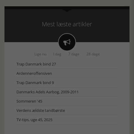
Mest læste artikler

Lige nu
I dag
7 dage
28 dage
Trap Danmark bind 27
Ardenneroffensiven
Trap Danmark bind 9
Danmarks Adels Aarbog, 2009-2011
Sommeren '45
Verdens ældste tandbørste
TV-tips, uge 45, 2025