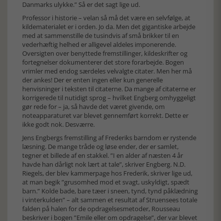
Danmarks ulykke.” Så er det sagt lige ud.
Professor i historie – velan så må det være en selvfølge, at
kildematerialet er i orden. Jo da. Men det gigantiske arbejde
med at sammenstille de tusindvis af små brikker til en
vederhæftig helhed er alligevel aldeles imponerende.
Oversigten over benyttede fremstillinger, kildeskrifter og
fortegnelser dokumenterer det store forarbejde. Bogen
vrimler med endog særdeles velvalgte citater. Men her må
der ankes! Der er enten ingen eller kun generelle
henvisninger i teksten til citaterne. Da mange af citaterne er
korrigerede til nutidigt sprog – hvilket Engberg omhyggeligt
gør rede for – ja, så havde det været givende, om
noteapparaturet var blevet gennemført korrekt. Dette er
ikke godt nok. Desværre.
Jens Engbergs fremstilling af Frederiks barndom er rystende
læsning. De mange tråde og løse ender, der er samlet,
tegner et billede af en stakkel. ”I en alder af næsten 4 år
havde han dårligt nok lært at tale”, skriver Engberg. N.D.
Riegels, der blev kammerpage hos Frederik, skriver lige ud,
at man begik ”grusomhed mod et svagt, uskyldigt, spædt
barn.” Kolde bade, bare tæer i sneen, tynd, tynd påklædning
i vinterkulden” – alt sammen et resultat af Struensees totale
falden på halen for de opdragelsesmetoder, Rousseau
beskriver i bogen ”Emile eller om opdragelse”, der var blevet