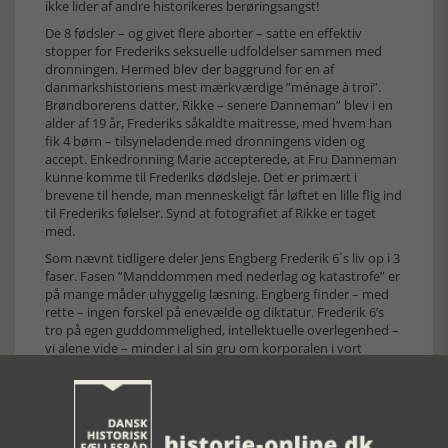
ikke lider af andre historikeres berøringsangst!
De 8 fødsler – og givet flere aborter – satte en effektiv
stopper for Frederiks seksuelle udfoldelser sammen med
dronningen. Hermed blev der baggrund for en af
danmarkshistoriens mest mærkværdige ”ménage à troi”.
Brøndborerens datter, Rikke – senere Danneman” blev i en
alder af 19 år, Frederiks såkaldte maitresse, med hvem han
fik 4 børn – tilsyneladende med dronningens viden og
accept. Enkedronning Marie accepterede, at Fru Danneman
kunne komme til Frederiks dødsleje. Det er primært i
brevene til hende, man menneskeligt får løftet en lille flig ind
til Frederiks følelser. Synd at fotografiet af Rikke er taget
med.
Som nævnt tidligere deler Jens Engberg Frederik 6´s liv op i 3
faser. Fasen ”Manddommen med nederlag og katastrofe” er
på mange måder uhyggelig læsning. Engberg finder – med
rette – ingen forskel på enevælde og diktatur. Frederik 6’s
tro på egen guddommelighed, intellektuelle overlegenhed –
vi alene vide – minder i al sin gru om korporalen i vort
sydlige naboland. Sammenligningen kommer da også
tydeligt frem. Ifølge Engberg har Frederik 6 på et tidspunkt
udtalt, at han hellere ville se sin hovedstad i flammer end
overgive den. ”Der var i hvert fald i hans udsagn en berlinsk
1945-agtig stemning af ”Untergang” over Frederik.”.