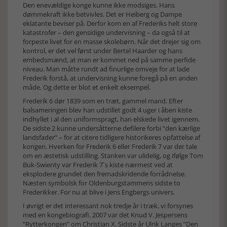
Den enevældige konge kunne ikke modsiges. Hans
dømmekraft ikke betvivles. Det er Heiberg og Dampe
eklatante beviser på. Derfor kom en af Frederiks helt store
katastrofer – den gensidige undervisning – da også til at
forpeste livet for en masse skolebørn. Når det drejer sig om
kontrol, er det vel først under Bertel Haarder og hans
embedsmænd, at man er kommet ned på samme perfide
niveau. Man måtte rundt ad finurlige omveje for at lade
Frederik forstå, at undervisning kunne foregå på en anden
måde. Og dette er blot et enkelt eksempel.
Frederik 6 dør 1839 som en træt, gammel mand. Efter
balsameringen blev han udstillet godt 4 uger i åben kiste
indhyllet i al den uniformspragt, han elskede livet igennem.
De sidste 2 kunne undersåtterne defilere forbi ”den kærlige
landsfader” – for at citere tidligere historikeres opfattelse af
kongen. Hverken for Frederik 6 eller Frederik 7 var der tale
om en æstetisk udstilling. Stanken var ulidelig, og ifølge Tom
Buk-Swienty var Frederik 7´s kiste nærmest ved at
eksplodere grundet den fremadskridende forrådnelse.
Næsten symbolsk for Oldenburgstammens sidste to
Frederikker. For nu at blive i Jens Engbergs univers.
I øvrigt er det interessant nok tredje år i træk, vi forsynes
med en kongebiografi. 2007 var det Knud V. Jespersens
”Rytterkongen” om Christian X. Sidste år Ulrik Langes ”Den