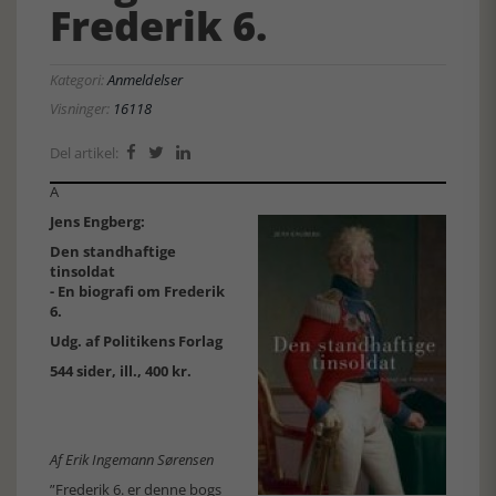
Frederik 6.
Kategori:
Anmeldelser
Visninger:
16118
Del artikel:



A
Jens Engberg:
Den standhaftige
tinsoldat
- En biografi om Frederik
6.
Udg. af Politikens Forlag
544 sider, ill., 400 kr.
Af Erik Ingemann Sørensen
”Frederik 6. er denne bogs