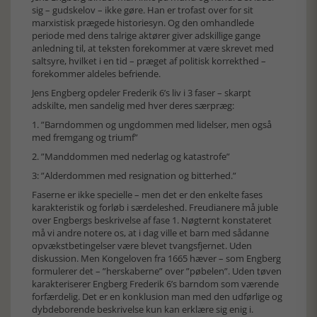
sig – gudskelov – ikke gøre. Han er trofast over for sit
marxistisk prægede historiesyn. Og den omhandlede
periode med dens talrige aktører giver adskillige gange
anledning til, at teksten forekommer at være skrevet med
saltsyre, hvilket i en tid – præget af politisk korrekthed –
forekommer aldeles befriende.
Jens Engberg opdeler Frederik 6’s liv i 3 faser – skarpt
adskilte, men sandelig med hver deres særpræg:
1. ”Barndommen og ungdommen med lidelser, men også
med fremgang og triumf”
2. ”Manddommen med nederlag og katastrofe”
3: ”Alderdommen med resignation og bitterhed.”
Faserne er ikke specielle – men det er den enkelte fases
karakteristik og forløb i særdeleshed. Freudianere må juble
over Engbergs beskrivelse af fase 1. Nøgternt konstateret
må vi andre notere os, at i dag ville et barn med sådanne
opvækstbetingelser være blevet tvangsfjernet. Uden
diskussion. Men Kongeloven fra 1665 hæver – som Engberg
formulerer det – ”herskaberne” over ”pøbelen”. Uden tøven
karakteriserer Engberg Frederik 6’s barndom som værende
forfærdelig. Det er en konklusion man med den udførlige og
dybdeborende beskrivelse kun kan erklære sig enig i.