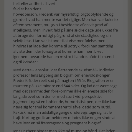
helt eller antihelt, i hvert
fald er han dens
hovedperson. Frederik var myreflittig, pligtopfyldende og
gjorde, hvad han mente var det rigtige. Men han var kolerisk
af temperament, muligvis i besiddelse af en vis grad af
intelligens, men i hvert fald på sine ældre dage udelukket fra
at bruge den fornuftigt på grund af sin stædighed og sin
selvfølelse. Han var i stand til at vise medfølelse, men
hindret i at lade den komme til udtryk, fordi han samtidig
afviste dem, der forsøgte at komme ham nær. Livet
igennem bevarede han en mistro til andre, både til mænd
og til kvinder.”
Med dette – absolut lidet flatterende skudsmål – indleder
professor Jens Engberg sin biografi om enevoldskongen
Frederik 6, der reelt sad på magten i 55 år. Biografien er en
mursten på ikke mindre end 544 sider. Og lad det være sagt
med det samme: den forekommer ikke én eneste side for
lang, skrevet som den er med stort vid, perspektiv,
jugement og så en boblende, humoristisk pen, der ikke kan
nære sig for små kommentarer til såvel datid som nutid.
Faktisk må man adskillige gange undervejs tage sig i at le
højt. Kort og godt: anmelderen mindes ikke nogen sinde at
have læst en så fremragende og prægnant biografi.
Jens Engberg binder man ikke på mund og hånd. Det lader