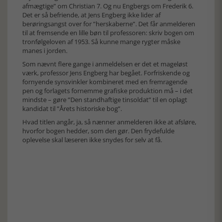
afmægtige” om Christian 7. Og nu Engbergs om Frederik 6.
Det er så befriende, at Jens Engberg ikke lider af
berøringsangst over for ”herskaberne”. Det får anmelderen
til at fremsende en lille bøn til professoren: skriv bogen om
tronfølgeloven af 1953. Så kunne mange rygter måske
manes i jorden.
Som nævnt flere gange i anmeldelsen er det et mageløst
værk, professor Jens Engberg har begået. Forfriskende og
fornyende synsvinkler kombineret med en fremragende
pen og forlagets fornemme grafiske produktion må – i det
mindste – gøre ”Den standhaftige tinsoldat” til en oplagt
kandidat til ”Årets historiske bog”.
Hvad titlen angår, ja, så nænner anmelderen ikke at afsløre,
hvorfor bogen hedder, som den gør. Den frydefulde
oplevelse skal læseren ikke snydes for selv at få.