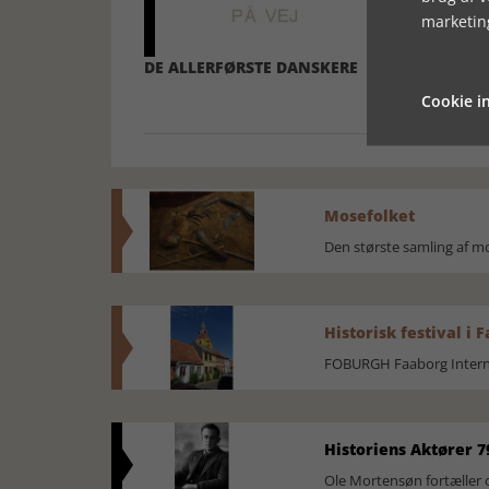
marketin
DE ALLERFØRSTE DANSKERE
MAGLEMOSEK
KR. TIL CA. 6
Cookie in
Mosefolket
Den største samling af 
Historisk festival i 
FOBURGH Faaborg Internat
Historiens Aktører 7
Ole Mortensøn fortæller 