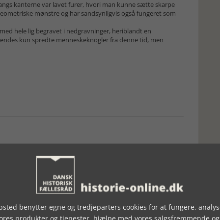
 langs kanterne var lavet furer, hvori man kunne sætte skarpe
 geometriske mønstre og har sandsynligvis også fungeret som
 med hele lig begravet i nedgravninger, heriblandt en
endes kun spredte menneskeknogler fra denne tid, men
sted benytter egne og tredjeparters cookies for at fungere, analys
vores produkter og tjenester, hjælpe med vores salgsfremmende og