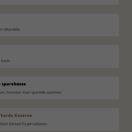
son Mandela
l Koch
 sparebøsse
r om, hvordan man sparede sammen
 Varde Kaserne
ket ildsted fra jernalderen