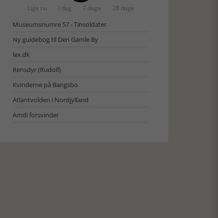
Lige nu
I dag
7 dage
28 dage
Museumsnumre 57 - Tinsoldater
Ny guidebog til Den Gamle By
lex.dk
Rensdyr (Rudolf)
Kvinderne på Bangsbo
Atlantvolden i Nordjylland
Amdi forsvinder