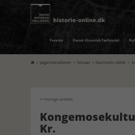
Forside
Dansk Historisk Fællesråd
Nyh
Jægerstenalderen
Temaer
Danmarks oldtid
Ko




Forrige artikel
Kongemosekultur c
Kr.