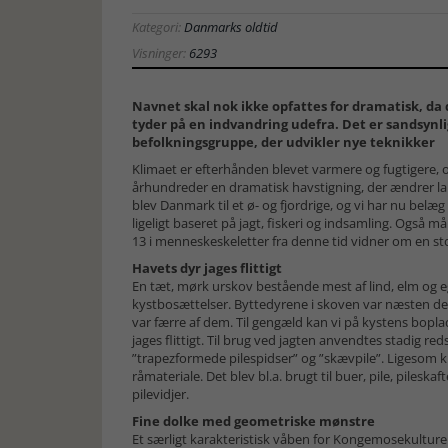
Kategori:
Danmarks oldtid
Visninger:
6293
Navnet skal nok ikke opfattes for dramatisk, da 
tyder på en indvandring udefra. Det er sandsynl
befolkningsgruppe, der udvikler nye teknikker
Klimaet er efterhånden blevet varmere og fugtigere, og
århundreder en dramatisk havstigning, der ændrer la
blev Danmark til et ø- og fjordrige, og vi har nu belæg 
ligeligt baseret på jagt, fiskeri og indsamling. Også må
13 i menneskeskeletter fra denne tid vidner om en sto
Havets dyr jages flittigt
En tæt, mørk urskov bestående mest af lind, elm og 
kystbosættelser. Byttedyrene i skoven var næsten d
var færre af dem. Til gengæld kan vi på kystens boplad
jages flittigt. Til brug ved jagten anvendtes stadig red
”trapezformede pilespidser” og ”skævpile”. Ligesom knog
råmateriale. Det blev bl.a. brugt til buer, pile, pileska
pilevidjer.
Fine dolke med geometriske mønstre
Et særligt karakteristisk våben for Kongemosekulture