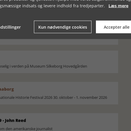
gsmæssige indsats og levere indhold fra tredjeparter.
Læs mere
ULTUR CA. 9000 F.
ERTEBØLLEKULTUR CA. 5.400 –
.400 F. KR.
4.000 F. KR.
dstillinger
Kun nødvendige cookies
Accepter alle
moselig i verden på Museum Silkeborg Hovedgården
Faaborg
ionale Historie Festival 2026 30. oktober - 1. november 2026
9 - John Reed
om den amerikanske journalist