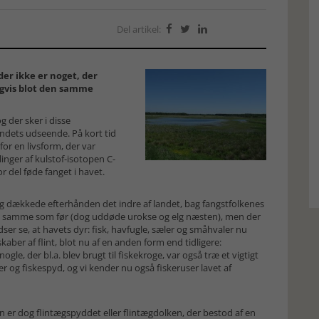
Del artikel:



der ikke er noget, der
igvis blot den samme
 der sker i disse
ndets udseende. På kort tid
for en livsform, der var
linger af kulstof-isotopen C-
r del føde fanget i havet.
eg dækkede efterhånden det indre af landet, bag fangstfolkenes
e samme som før (dog uddøde urokse og elg næsten), men der
ser se, at havets dyr: fisk, havfugle, sæler og småhvaler nu
skaber af flint, blot nu af en anden form end tidligere:
le, der bl.a. blev brugt til fiskekroge, var også træ et vigtigt
fter og fiskespyd, og vi kender nu også fiskeruser lavet af
n er dog flintægspyddet eller flintægdolken, der bestod af en