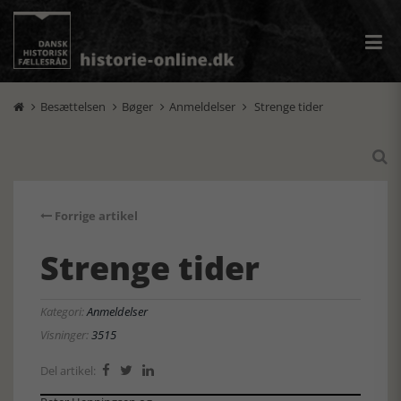
Besættelsen
Bøger
Anmeldelser
Strenge tider





Forrige artikel
Strenge tider
Kategori:
Anmeldelser
Visninger:
3515
Del artikel:


