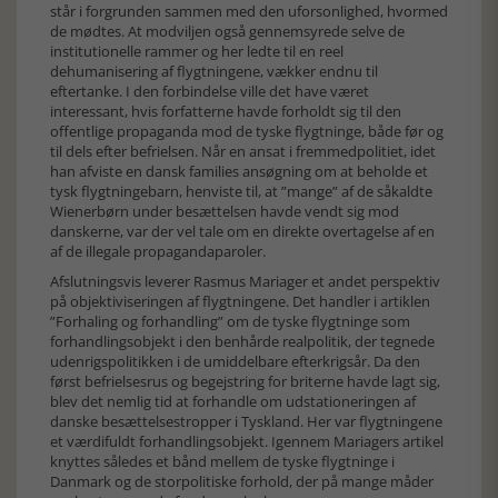
står i forgrunden sammen med den uforsonlighed, hvormed
de mødtes. At modviljen også gennemsyrede selve de
institutionelle rammer og her ledte til en reel
dehumanisering af flygtningene, vækker endnu til
eftertanke. I den forbindelse ville det have været
interessant, hvis forfatterne havde forholdt sig til den
offentlige propaganda mod de tyske flygtninge, både før og
til dels efter befrielsen. Når en ansat i fremmedpolitiet, idet
han afviste en dansk families ansøgning om at beholde et
tysk flygtningebarn, henviste til, at ”mange” af de såkaldte
Wienerbørn under besættelsen havde vendt sig mod
danskerne, var der vel tale om en direkte overtagelse af en
af de illegale propagandaparoler.
Afslutningsvis leverer Rasmus Mariager et andet perspektiv
på objektiviseringen af flygtningene. Det handler i artiklen
”Forhaling og forhandling” om de tyske flygtninge som
forhandlingsobjekt i den benhårde realpolitik, der tegnede
udenrigspolitikken i de umiddelbare efterkrigsår. Da den
først befrielsesrus og begejstring for briterne havde lagt sig,
blev det nemlig tid at forhandle om udstationeringen af
danske besættelsestropper i Tyskland. Her var flygtningene
et værdifuldt forhandlingsobjekt. Igennem Mariagers artikel
knyttes således et bånd mellem de tyske flygtninge i
Danmark og de storpolitiske forhold, der på mange måder