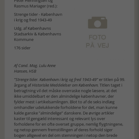
Peter Henningsen og
Rasmus Mariager (red.):
Strenge tider - København
i krig og fred 1943-49
Udg. af
Københavns
Stadsarkiv
& Københavns
Kommune
176 sider
Af Cand. Mag. Lulu Anne
Hansen, HSB
”Strenge tider. København i krig og fred 1943-49”
er titlen på 99.
årgang af
Historiske Meddelelser om København.
Titlen taget i
betragtning vil det måske overraske nogle læsere, at det
ikke umiddelbart er den almindelige københavner, der
fylder mest i artikelsamlingen. Blot to af de seks indlæg
omhandler udelukkende forholdene for det, man kunne
kalde ganske ”almindelige” danskere. De øvrige artikler
kaster til gengæld interessant og relevant lys over
forholdene for en ofte overset gruppe, nemlig flygtningene,
og netop gennem fremstillingen af deres forhold siger
bogen alligevel en del om stemningen i netop den brede