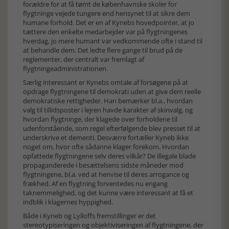
forældre for at få tømt de københavnske skoler for
flygtninge vejede tungere end hensynet til at sikre dem
humane forhold. Det er en af Kynebs hovedpointer, at jo
tættere den enkelte medarbejder var på flygtningenes
hverdag, jo mere humant var vedkommende ofte i stand til
at behandle dem. Det ledte flere gange til brud på de
reglementer, der centralt var fremlagt af
flygtningeadministrationen.
Særlig interessant er Kynebs omtale af forsøgene på at
opdrage flygtningene til demokrati uden at give dem reelle
demokratiske rettigheder. Han bemærker bl.a., hvordan
valg til tillidsposter i lejren havde karakter af skinvalg, og
hvordan flygtninge, der klagede over forholdene til
udenforstående, som regel efterfølgende blev presset til at
underskrive et dementi. Desværre fortæller Kyneb ikke
noget om, hvor ofte sådanne klager forekom. Hvordan
opfattede flygtningene selv deres vilkår? De illegale blade
propaganderede i besættelsens sidste måneder mod
flygtningene, bl.a. ved at henvise til deres arrogance og
frækhed. Af en flygtning forventedes nu engang
taknemmelighed, og det kunne være interessant at få et
indblik i klagernes hyppighed.
Både i Kyneb og Lylloffs fremstillinger er det
stereotypiseringen og objektiviseringen af flygtningene, der