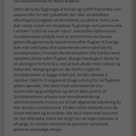
var bestemmende for deres skæbne.
Mens de tyske flygtninge af Kyneb og Lylloff fremstilles som
passive ofre for det tyskerhad, der i den umiddelbare
efterkrigstid prægede samfundslivet, punkterer Sofie Lene
Bak netop myten om de jødiske flygtninge som passive ofre.
I artiklen ”Indtil de vender hjem”. behandles Københavns
Socialtjenestes arbejde med at administrere de danske
jøders tilbageværende ejendomme efter flugten til Sverige.
Bak viser ved hjælp af et spændende arkivmateriale fra
Socialtjenesten, hvordan de danske jøder ofte havde været
særdeles aktive inden flugten. Mange havde gjort deres for
at sikre egne forhold bl.a. ved at lave aftaler med naboer og
bekendte. Mange gange var der derfor noget for
Socialtjenesten at bygge videre på, da den allerede 2.
oktober 1943 fik til opgave at drage omsorg for de flygtede
jøders ejendele. Det skete med overraskende stor
systematik og grundighed, og det er Baks pointe, at
Socialtjenestens arbejde som koordinerende og
administrerende instans var af helt afgørende betydning for
den danske succeshistorie. På den måde støttede man de
lokale netværk og kontakter, der stod alene med ansvaret
for det efterladte, mens det langt hen ad vejen lykkedes at
afværge, at mindre velmenende personer udnyttede
jødernes pludselige afrejse.