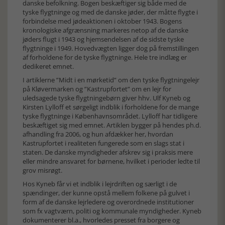
danske befolkning. Bogen beskæftiger sig både med de
tyske flygtninge og med de danske jøder, der måtte flygte i
forbindelse med jødeaktionen i oktober 1943. Bogens
kronologiske afgrænsning markeres netop af de danske
jøders flugt i 1943 og hjemsendelsen af de sidste tyske
flygtninge i 1949. Hovedvægten ligger dog på fremstillingen
af forholdene for de tyske flygtninge. Hele tre indlæg er
dedikeret emnet.
I artiklerne ”Midt i en mørketid” om den tyske flygtningelejr
på Kløvermarken og ”Kastrupfortet” om en lejr for
uledsagede tyske flygtningebørn giver hhv. Ulf Kyneb og
Kirsten Lylloff et sørgeligt indblik i forholdene for de mange
tyske flygtninge i Københavnsområdet. Lylloff har tidligere
beskæftiget sig med emnet. Artiklen bygger på hendes ph.d.
afhandling fra 2006, og hun afdækker her, hvordan
Kastrupfortet i realiteten fungerede som en slags stat i
staten. De danske myndigheder afskrev sig i praksis mere
eller mindre ansvaret for børnene, hvilket i perioder ledte til
grov misrøgt.
Hos Kyneb får vi et indblik i lejrdriften og særligt i de
spændinger, der kunne opstå mellem folkene på gulvet i
form af de danske lejrledere og overordnede institutioner
som fx vagtværn, politi og kommunale myndigheder. Kyneb
dokumenterer bl.a., hvorledes presset fra borgere og