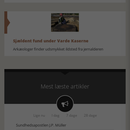
Sjældent fund under Varde Kaserne
Arkæologer finder udsmykket ildsted fra jernalderen
Mest læste artikler

Lige nu
I dag
7 dage
28 dage
Sundhedsapostlen J.P. Müller