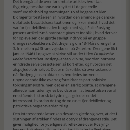
Det fremgår af de ovenfor omtalte artikler, hvor tæt
flygtningenes skæbne var knyttet til de generelle
samfundsforhold og stemninger. To af bogens artikler
bidrager til forståelsen af, hvordan den almindelige dansker
opfattede besættelsessituationen og ikke mindst, hvad det
var for fjendebilleder, den bragte med sig. I Palle Roslyng-
Jensens artikel ”Små patrioter” gives et indblik i, hvad det var
for oplevelser, der gjorde særligt indtryk på en gruppe
drenge i skolealderen. Det drejer sig om 13-14års drenge fra
3. fri mellem på Strandvejsskolen på Østerbro. Drengene fik i
januar 1946 til opgave at skrive stil under titlen
En oplevelse
under besættelsen.
Roslyng-Jensen vil vise, hvordan børnene
erindrede selve besættelsen så kort efter, og hvordan det
afspejlede børnelivet. Det er måske ikke så overraskende,
når Roslyng-Jensen afdækker, hvorledes børnene
tilsyneladende ikke overtog forældrenes partipolitiske
tolkningsmønstre, men det er en særlig pointe, at drengene
allerede i samtiden synes bevidste om, at besættelsen var af
enestående historisk betydning. Ligeledes er det
interessant, hvordan de tog de voksnes fjendebilleder og
patriotiske begrebsverden til sig.
Den interesserede læser kan desuden glæde sig over, at der i
slutningen af artiklen findes et optryk af drengenes stile. Det
giver mulighed for yderligere at reflektere over Roslyng-
Jensens tolkninger. Netop i relation til de tyske flygtninge