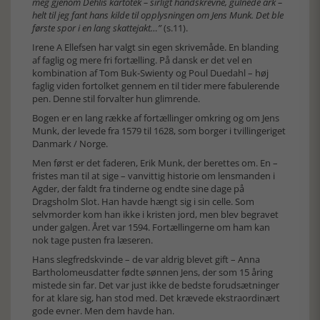
meg gjenom Dehlis kartotek – sirligt håndskrevne, gulnede ark –
helt til jeg fant hans kilde til opplysningen om Jens Munk. Det ble
første spor i en lang skattejakt…”
(s.11).
Irene A Ellefsen har valgt sin egen skrivemåde. En blanding
af faglig og mere fri fortælling. På dansk er det vel en
kombination af Tom Buk-Swienty og Poul Duedahl – høj
faglig viden fortolket gennem en til tider mere fabulerende
pen. Denne stil forvalter hun glimrende.
Bogen er en lang række af fortællinger omkring og om Jens
Munk, der levede fra 1579 til 1628, som borger i tvillingeriget
Danmark / Norge.
Men først er det faderen, Erik Munk, der berettes om. En –
fristes man til at sige – vanvittig historie om lensmanden i
Agder, der faldt fra tinderne og endte sine dage på
Dragsholm Slot. Han havde hængt sig i sin celle. Som
selvmorder kom han ikke i kristen jord, men blev begravet
under galgen. Året var 1594. Fortællingerne om ham kan
nok tage pusten fra læseren.
Hans slegfredskvinde – de var aldrig blevet gift – Anna
Bartholomeusdatter fødte sønnen Jens, der som 15 åring
mistede sin far. Det var just ikke de bedste forudsætninger
for at klare sig, han stod med. Det krævede ekstraordinært
gode evner. Men dem havde han.