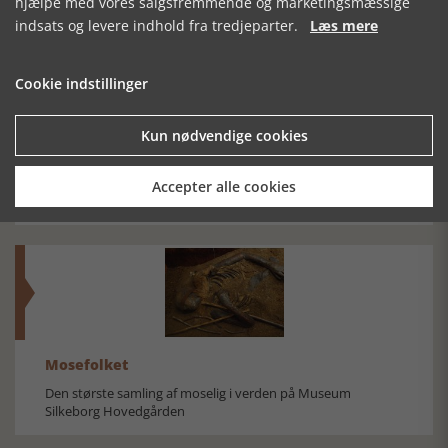
hjælpe med vores salgsfremmende og marketingsmæssige
indsats og levere indhold fra tredjeparter.
Læs mere
Cookie indstillinger
THE
RENÆSSANCENS
DOROTHEA -
RENAISSANCE
BEFÆSTEDE
GUDS VILJE - OG
Kun nødvendige cookies
SHIPWRECKS
BYER
DRONNINGENS.
FROM
CHRISTIANSHAVN
Accepter alle cookies
Mosefolket
Den største samling af moselig i verden på Museum
Silkeborg Hovedgården