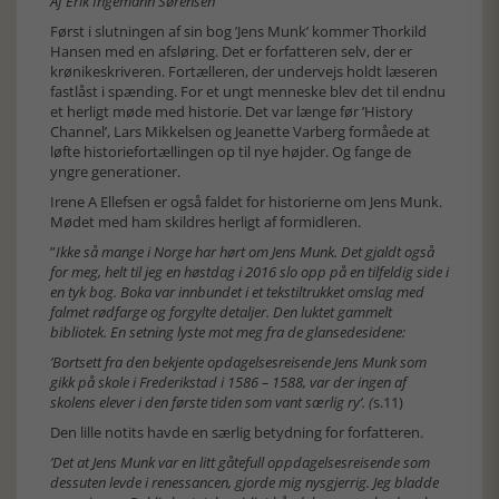
Af Erik Ingemann Sørensen
Først i slutningen af sin bog ’Jens Munk’ kommer Thorkild
Hansen med en afsløring. Det er forfatteren selv, der er
krønikeskriveren. Fortælleren, der undervejs holdt læseren
fastlåst i spænding. For et ungt menneske blev det til endnu
et herligt møde med historie. Det var længe før ’History
Channel’, Lars Mikkelsen og Jeanette Varberg formåede at
løfte historiefortællingen op til nye højder. Og fange de
yngre generationer.
Irene A Ellefsen er også faldet for historierne om Jens Munk.
Mødet med ham skildres herligt af formidleren.
”
Ikke så mange i Norge har hørt om Jens Munk. Det gjaldt også
for meg, helt til jeg en høstdag i 2016 slo opp på en tilfeldig side i
en tyk bog. Boka var innbundet i et tekstiltrukket omslag med
falmet rødfarge og forgylte detaljer. Den luktet gammelt
bibliotek. En setning lyste mot meg fra de glansedesidene:
’Bortsett fra den bekjente opdagelsesreisende Jens Munk som
gikk på skole i Frederikstad i 1586 – 1588, var der ingen af
skolens elever i den første tiden som vant særlig ry’. (
s.11)
Den lille notits havde en særlig betydning for forfatteren.
’Det at Jens Munk var en litt gåtefull oppdagelsesreisende som
dessuten levde i renessancen, gjorde mig nysgjerrig. Jeg bladde