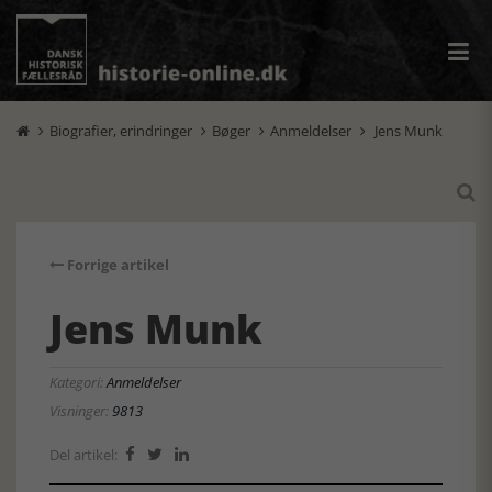
Biografier, erindringer
Bøger
Anmeldelser
Jens Munk





Forrige artikel
Jens Munk
Kategori:
Anmeldelser
Visninger:
9813
Del artikel:


