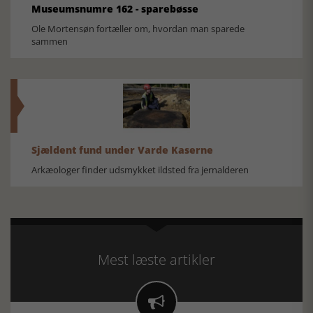
Museumsnumre 162 - sparebøsse
Ole Mortensøn fortæller om, hvordan man sparede
sammen
Sjældent fund under Varde Kaserne
Arkæologer finder udsmykket ildsted fra jernalderen
Mest læste artikler
