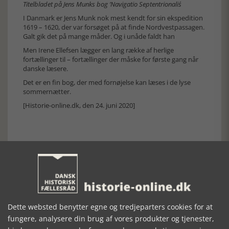
Titelbladet på Jens Munks bog ’Navigatio Septentrionalis´
I Danmark er Jens Munk nok mest kendt for sin ekspedition
1619 – 1620, der var forsøget på at finde Nordvestpassagen.
Galt gik det på mange måder. Og i unåde faldt han
Men Irene Ellefsen lægger en lang række af herlige
fortællinger til – fortællinger der måske for første gang når
danske læsere.
Det er en fin bog, der med fornøjelse kan læses i de lyse
sommernætter.
[Historie-online.dk, den 24. juni 2020]
Forrige artikel
Dette websted benytter egne og tredjeparters cookies for at
SE RELATEREDE ARTIKLER
fungere, analysere din brug af vores produkter og tjenester,