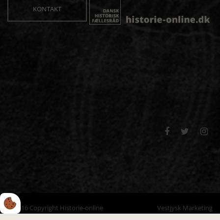
KONTAKT



© 2016 Copyright Historie-online
Vestjysk Marketing