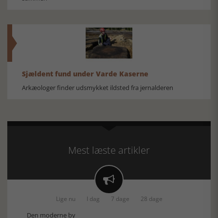
Sjældent fund under Varde Kaserne
Arkæologer finder udsmykket ildsted fra jernalderen
Mest læste artikler

Lige nu
I dag
7 dage
28 dage
Den moderne by