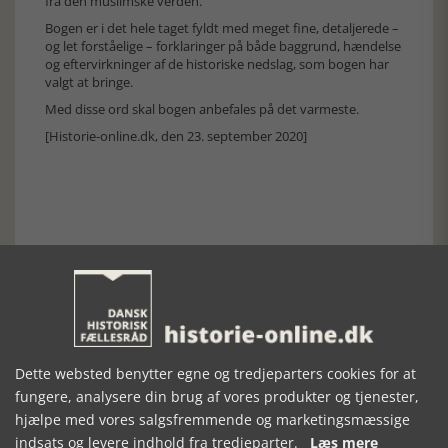
fra den muslimske verden.
Bogen er i det hele taget fyldt med meget fine, detaljerede –
og let forståelige – forklaringer på både baggrund, hændelse
og eftervirkninger af de historiske nedslag, som bogen har
valgt at bringe.
Med disse ord skal bogen anbefales på det varmeste.
[Historie-online.dk, den 23. september 2020]
Forrige artikel
Dette websted benytter egne og tredjeparters cookies for at
SE RELATEREDE ARTIKLER
fungere, analysere din brug af vores produkter og tjenester,
hjælpe med vores salgsfremmende og marketingsmæssige
indsats og levere indhold fra tredjeparter.
Læs mere