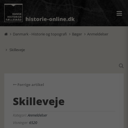
Danmark - Historie og topografi
Bøger
Anmeldelser



Skilleveje


Forrige artikel
Skilleveje
Kategori:
Anmeldelser
Visninger:
6520