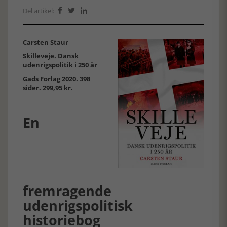
Del artikel:



Carsten Staur
Skilleveje. Dansk
udenrigspolitik i 250 år
Gads Forlag 2020. 398
sider. 299,95 kr.
En
fremragende
udenrigspolitisk
historiebog