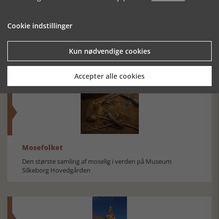
Cookie indstillinger
TØNDERMARSKEN
GUDHJEMTID
DANMARKS
ØKONOMISKE
HISTORIE 1910-
Kun nødvendige cookies
1960
Accepter alle cookies
Mosefolket
Den største samling af moselig i verden på Museum
Silkeborg Hovedgården