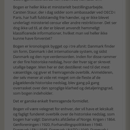
Bogen er heller ikke et ministerielt bestillingsarbejde.
Carsten Staur, der i dag sidder som ambassadør ved OECD i
Paris, har haft fuldstændig frie hænder, og er ikke blevet
underlagt ministeriel censur eller andre restriktioner. Det ser
dog ikke ud til, at der er blevet anvendt hemmeligt
klassificerede informationer, hvilket man vel heller ikke
kunne have forventet?
Bogen er kronologisk bygget op i tre afsnit: Danmark finder
sin form, Danmark i det internationale system, og sidst
Danmark og den nye verdensorden. Inden for disse rammer
er der fire historiske nedslag, hvor der hver sig er skrevet
utallige bøger. Men her er det destilleret ned til det mest
væsentlige, og giver et fremragende overblik. Anmelderen,
der selv mener at vide ret meget om de fleste af de
pågældende historiske nedslag, blev gang på gang
overrasket over den sproglige klarhed og detaljeringsgrad,
som bogen indeholder.
Det er ganske enkelt fremragende formidlet.
Bogen vil være velegnet for enhver, der vil have et leksikalt
og fagligt funderet overblik over de historiske nedslag, som
bogen har valgt: Danmarks afståelse af Norge. Krigen i 1864.
Genforeningen i 1920. Forhandlingspolitikken i 1940.
Danmark i FN i 1945. Danmark i NATO i 1949. Danmark i