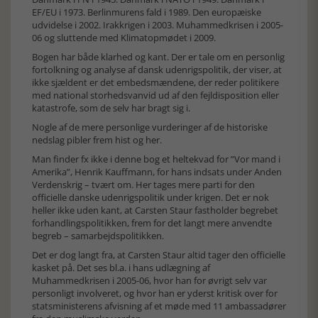
EF/EU i 1973. Berlinmurens fald i 1989. Den europæiske
udvidelse i 2002. Irakkrigen i 2003. Muhammedkrisen i 2005-
06 og sluttende med Klimatopmødet i 2009.
Bogen har både klarhed og kant. Der er tale om en personlig
fortolkning og analyse af dansk udenrigspolitik, der viser, at
ikke sjældent er det embedsmændene, der reder politikere
med national storhedsvanvid ud af den fejldisposition eller
katastrofe, som de selv har bragt sig i.
Nogle af de mere personlige vurderinger af de historiske
nedslag pibler frem hist og her.
Man finder fx ikke i denne bog et heltekvad for ”Vor mand i
Amerika”, Henrik Kauffmann, for hans indsats under Anden
Verdenskrig – tvært om. Her tages mere parti for den
officielle danske udenrigspolitik under krigen. Det er nok
heller ikke uden kant, at Carsten Staur fastholder begrebet
forhandlingspolitikken, frem for det langt mere anvendte
begreb – samarbejdspolitikken.
Det er dog langt fra, at Carsten Staur altid tager den officielle
kasket på. Det ses bl.a. i hans udlægning af
Muhammedkrisen i 2005-06, hvor han for øvrigt selv var
personligt involveret, og hvor han er yderst kritisk over for
statsministerens afvisning af et møde med 11 ambassadører