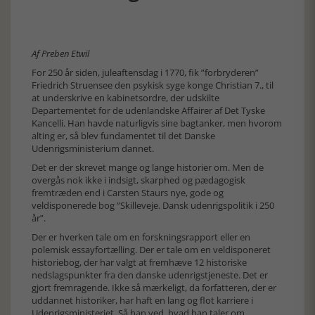
Af Preben Etwil
For 250 år siden, juleaftensdag i 1770, fik ”forbryderen”
Friedrich Struensee den psykisk syge konge Christian 7., til
at underskrive en kabinetsordre, der udskilte
Departementet for de udenlandske Affairer af Det Tyske
Kancelli. Han havde naturligvis sine bagtanker, men hvorom
alting er, så blev fundamentet til det Danske
Udenrigsministerium dannet.
Det er der skrevet mange og lange historier om. Men de
overgås nok ikke i indsigt, skarphed og pædagogisk
fremtræden end i Carsten Staurs nye, gode og
veldisponerede bog ”Skilleveje. Dansk udenrigspolitik i 250
år”.
Der er hverken tale om en forskningsrapport eller en
polemisk essayfortælling. Der er tale om en veldisponeret
historiebog, der har valgt at fremhæve 12 historiske
nedslagspunkter fra den danske udenrigstjeneste. Det er
gjort fremragende. Ikke så mærkeligt, da forfatteren, der er
uddannet historiker, har haft en lang og flot karriere i
Udenrigsministeriet. Så han ved, hvad han taler om.