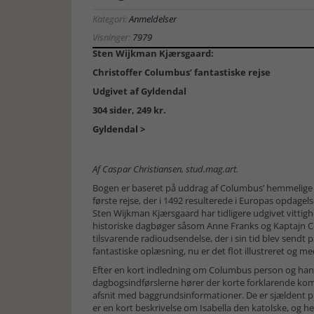
Kategori:
Anmeldelser
Visninger:
7979
Sten Wijkman Kjærsgaard:
Christoffer Columbus’ fantastiske rejse
Udgivet af Gyldendal
304 sider, 249 kr.
Gyldendal >
Af Caspar Christiansen, stud.mag.art.
Bogen er baseret på uddrag af Columbus’ hemmelig
første rejse, der i 1492 resulterede i Europas opdagel
Sten Wijkman Kjærsgaard har tidligere udgivet vitti
historiske dagbøger såsom Anne Franks og Kaptajn Co
tilsvarende radioudsendelse, der i sin tid blev send
fantastiske oplæsning, nu er det flot illustreret og 
Efter en kort indledning om Columbus person og hans 
dagbogsindførslerne hører der korte forklarende kom
afsnit med baggrundsinformationer. De er sjældent 
er en kort beskrivelse om Isabella den katolske, og hele