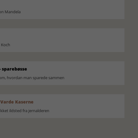
son Mandela
l Koch
 sparebøsse
r om, hvordan man sparede sammen
 Varde Kaserne
ket ildsted fra jernalderen