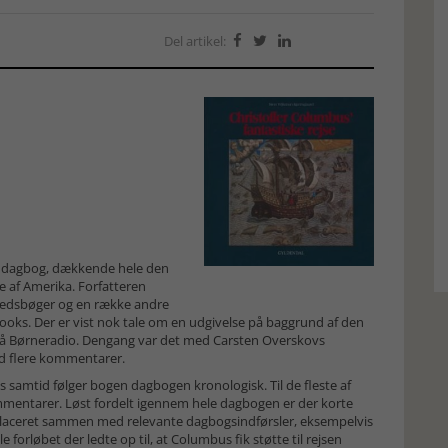
Del artikel:



e dagbog, dækkende hele den
se af Amerika. Forfatteren
ghedsbøger og en række andre
oks. Der er vist nok tale om en udgivelse på baggrund af den
t på Børneradio. Dengang var det med Carsten Overskovs
med flere kommentarer.
samtid følger bogen dagbogen kronologisk. Til de fleste af
mentarer. Løst fordelt igennem hele dagbogen er der korte
placeret sammen med relevante dagbogsindførsler, eksempelvis
 forløbet der ledte op til, at Columbus fik støtte til rejsen