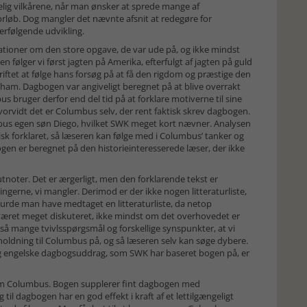
lgelig vilkårene, når man ønsker at sprede mange af
løb. Dog mangler det nævnte afsnit at redegøre for
erfølgende udvikling.
tioner om den store opgave, de var ude på, og ikke mindst
følger vi først jagten på Amerika, efterfulgt af jagten på guld
kriftet at følge hans forsøg på at få den rigdom og præstige den
ham. Dagbogen var angiveligt beregnet på at blive overrakt
ruger derfor end del tid på at forklare motiverne til sine
hvorvidt det er Columbus selv, der rent faktisk skrev dagbogen.
mbus egen søn Diego, hvilket SWK meget kort nævner. Analysen
k forklaret, så læseren kan følge med i Columbus’ tanker og
bogen er beregnet på den historieinteresserede læser, der ikke
utnoter. Det er ærgerligt, men den forklarende tekst er
ingerne, vi mangler. Derimod er der ikke nogen litteraturliste,
urde man have medtaget en litteraturliste, da netop
været meget diskuteret, ikke mindst om det overhovedet er
så mange tvivlsspørgsmål og forskellige synspunkter, at vi
n holdning til Columbus på, og så læseren selv kan søge dybere.
 og engelske dagbogsuddrag, som SWK har baseret bogen på, er
 om Columbus. Bogen supplerer fint dagbogen med
l dagbogen har en god effekt i kraft af et lettilgængeligt