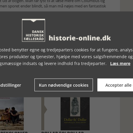
oget ud af bogen. Man får lyst til at læse mere om Columbus og
men sporet ender blindt, så man må nøjes med en fantastisk
sted benytter egne og tredjeparters cookies for at fungere, analys
vores produkter og tjenester, hjælpe med vores salgsfremmende og
gsmæssige indsats og levere indhold fra tredjeparter.
Læs mere
dstillinger
Kun nødvendige cookies
Accepter alle