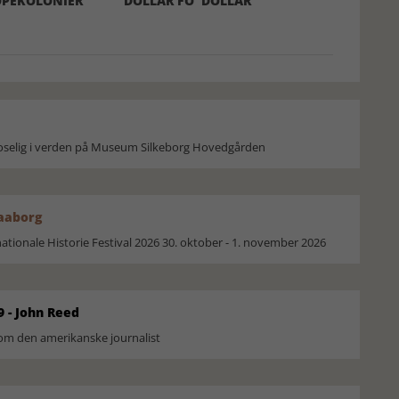
OPEKOLONIER
DOLLAR FO' DOLLAR
moselig i verden på Museum Silkeborg Hovedgården
Faaborg
ionale Historie Festival 2026 30. oktober - 1. november 2026
9 - John Reed
om den amerikanske journalist