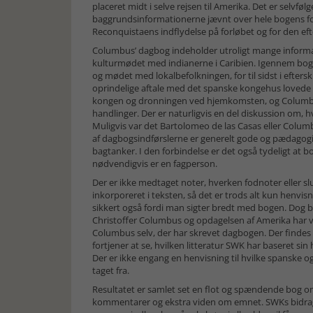
placeret midt i selve rejsen til Amerika. Det er selvfø
baggrundsinformationerne jævnt over hele bogens for
Reconquistaens indflydelse på forløbet og for den eft
Columbus’ dagbog indeholder utroligt mange informa
kulturmødet med indianerne i Caribien. Igennem bogen 
og mødet med lokalbefolkningen, for til sidst i efters
oprindelige aftale med det spanske kongehus lovede 
kongen og dronningen ved hjemkomsten, og Columbus b
handlinger. Der er naturligvis en del diskussion om, 
Muligvis var det Bartolomeo de las Casas eller Colu
af dagbogsindførslerne er generelt gode og pædagogis
bagtanker. I den forbindelse er det også tydeligt at 
nødvendigvis er en fagperson.
Der er ikke medtaget noter, hverken fodnoter eller sl
inkorporeret i teksten, så det er trods alt kun henvisn
sikkert også fordi man sigter bredt med bogen. Dog b
Christoffer Columbus og opdagelsen af Amerika har 
Columbus selv, der har skrevet dagbogen. Der findes 
fortjener at se, hvilken litteratur SWK har baseret si
Der er ikke engang en henvisning til hvilke spanske
taget fra.
Resultatet er samlet set en flot og spændende bog
kommentarer og ekstra viden om emnet. SWKs bidrag ti