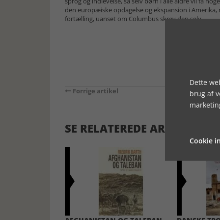
sprog og indlevelse, så selv børn i alle aldre vil få n
den europæiske opdagelse og ekspansion i Amerika, 
fortælling, uanset om Columbus skrev den selv.
Dette web
Forrige artikel
brug af 
marketin
SE RELATEREDE ARTIKLER
Cookie in