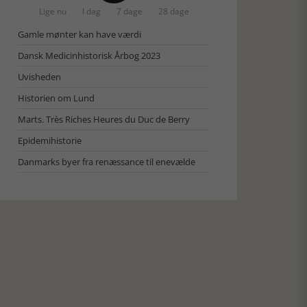
Lige nu
I dag
7 dage
28 dage
Gamle mønter kan have værdi
Dansk Medicinhistorisk Årbog 2023
Uvisheden
Historien om Lund
Marts. Très Riches Heures du Duc de Berry
Epidemihistorie
Danmarks byer fra renæssance til enevælde