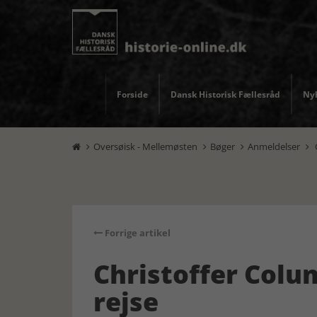
Forside
Dansk Historisk Fællesråd
Nyh
Oversøisk - Mellemøsten
Bøger
Anmeldelser
C




Forrige artikel
Christoffer Colu
rejse