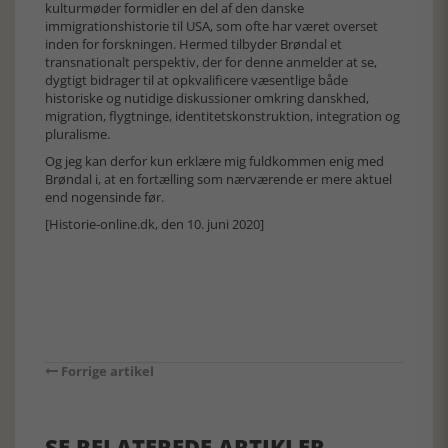
kulturmøder formidler en del af den danske
immigrationshistorie til USA, som ofte har været overset
inden for forskningen. Hermed tilbyder Brøndal et
transnationalt perspektiv, der for denne anmelder at se,
dygtigt bidrager til at opkvalificere væsentlige både
historiske og nutidige diskussioner omkring danskhed,
migration, flygtninge, identitetskonstruktion, integration og
pluralisme.
Og jeg kan derfor kun erklære mig fuldkommen enig med
Brøndal i, at en fortælling som nærværende er mere aktuel
end nogensinde før.
[Historie-online.dk, den 10. juni 2020]
Forrige artikel
SE RELATEREDE ARTIKLER