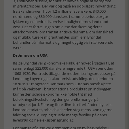
3,3 millioner russere, for blot at nævne nogle af de største
migrantgrupper. Der var dog også en udpræget indvandring
fra Skandinavien, hvor 1,2 millioner svenskere, 840.000
nordmænd og 336.000 danskere i samme periode søgte
lykken og en bedre tilværelse i mulighedernes land mod
vest. Det er fortællingen om disse danskere og deres
efterkommere, om transatlantiske drømme, om danskhed
og multikulturelle migrantmiljøer, som Jørn Brøndal
behandler på informativ og meget dygtig vis i nærværende
værk.
Drømmen om USA
Ifølge Brøndal var økonomiske kalkuler hovedårsagen til, at
sammenlagt 322.000 danskere migrerede til USA i perioden
1868-1930. For trods tiltagende moderniseringsprocesser på
landet og i byen og en økonomisk udvikling, der i perioden
1870-1913 rangerede Danmark som Europas næsthøjeste
målt på væksten i bruttonationalproduktet pr. indbygger,
kunne den solide økonomi ikke holde trit med
befolkningstilvæksten og den generelle mangel på
uopdyrket jord. Flere og flere tilhørte efterhånden by- eller
landproletariatet, arbejdsløsheden steg mens lønningerne
faldt og social dumping truede mange familier på deres
levebrød og hele eksistensgrundlag.
For mange af disse var drømmen om en ny begyndelse i