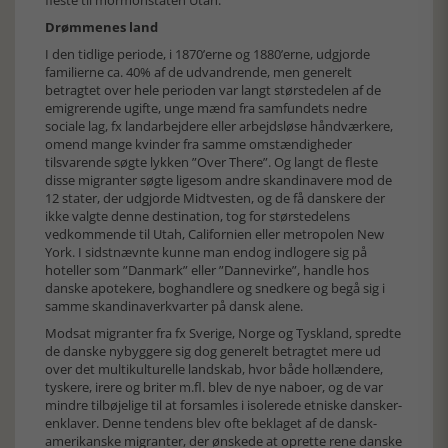
fleste til mormonstaten Utah.
Drømmenes land
I den tidlige periode, i 1870’erne og 1880’erne, udgjorde
familierne ca. 40% af de udvandrende, men generelt
betragtet over hele perioden var langt størstedelen af de
emigrerende ugifte, unge mænd fra samfundets nedre
sociale lag, fx landarbejdere eller arbejdsløse håndværkere,
omend mange kvinder fra samme omstændigheder
tilsvarende søgte lykken ”Over There”. Og langt de fleste
disse migranter søgte ligesom andre skandinavere mod de
12 stater, der udgjorde Midtvesten, og de få danskere der
ikke valgte denne destination, tog for størstedelens
vedkommende til Utah, Californien eller metropolen New
York. I sidstnævnte kunne man endog indlogere sig på
hoteller som ”Danmark” eller ”Dannevirke”, handle hos
danske apotekere, boghandlere og snedkere og begå sig i
samme skandinaverkvarter på dansk alene.
Modsat migranter fra fx Sverige, Norge og Tyskland, spredte
de danske nybyggere sig dog generelt betragtet mere ud
over det multikulturelle landskab, hvor både hollændere,
tyskere, irere og briter m.fl. blev de nye naboer, og de var
mindre tilbøjelige til at forsamles i isolerede etniske dansker-
enklaver. Denne tendens blev ofte beklaget af de dansk-
amerikanske migranter, der ønskede at oprette rene danske