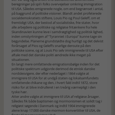
beregninger på spil i folks overvejelser omkring immigration
til USA. Således emigrerede nogle, om end begrænset i antal,
på baggrund af politiske visioner. Blandt andet profeterede
socialdemokratiets stiftere, Louis Pio og Poul Geleff, om et
fremtidigt USA, der bestod af socialistiske, frie stater, hvor
alle arbejdere og politiske og religiøse fritænkere fra hele
Skandinavien kunne leve i samdrægtighed og politisk lighed,
inden omstyrtningen af ”Tyranniet i Europa” kunne tage sin
begyndelse. Planerne grundstødte dog hurtigt og det delvist
forårsaget af Pios og Geleffs snarlige deroute på den
politiske scene, og at Louis Pio selv immigrerede til USA efter
aftale med det danske politi ændrede ikke meget på
situationen.
En langt mere omfattende emigrationsbølge inden for det
politiske spektrum udgjorde derimod de etnisk danske
nordslesvigere, der efter nederlaget i 1864 valgte at
immigrere til USA for at undgå staten og lokalsamfundets
omfattende chikane og den, i hvert fald indtil 1872, store
risiko for at blive indrulleret i en treårig værnepligt i den
tyske hær.
Atter andre valgte at immigrere til USA af religiøse årsager.
Således fik både baptismen og mormonismen et solidt tag i
religiøst søgende i Danmark og indtil 1904 immigrerede
alene knap 17.000 danske mormon-konvertitter til USA, de