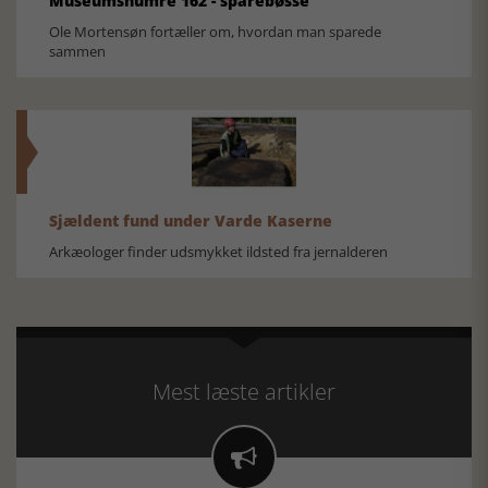
Museumsnumre 162 - sparebøsse
Ole Mortensøn fortæller om, hvordan man sparede
sammen
Sjældent fund under Varde Kaserne
Arkæologer finder udsmykket ildsted fra jernalderen
Mest læste artikler
