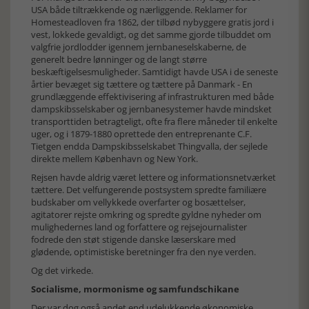
USA både tiltrækkende og nærliggende. Reklamer for
Homesteadloven fra 1862, der tilbød nybyggere gratis jord i
vest, lokkede gevaldigt, og det samme gjorde tilbuddet om
valgfrie jordlodder igennem jernbaneselskaberne, de
generelt bedre lønninger og de langt større
beskæftigelsesmuligheder. Samtidigt havde USA i de seneste
årtier bevæget sig tættere og tættere på Danmark - En
grundlæggende effektivisering af infrastrukturen med både
dampskibsselskaber og jernbanesystemer havde mindsket
transporttiden betragteligt, ofte fra flere måneder til enkelte
uger, og i 1879-1880 oprettede den entreprenante C.F.
Tietgen endda Dampskibsselskabet Thingvalla, der sejlede
direkte mellem København og New York.
Rejsen havde aldrig været lettere og informationsnetværket
tættere. Det velfungerende postsystem spredte familiære
budskaber om vellykkede overfarter og bosættelser,
agitatorer rejste omkring og spredte gyldne nyheder om
mulighedernes land og forfattere og rejsejournalister
fodrede den støt stigende danske læserskare med
glødende, optimistiske beretninger fra den nye verden.
Og det virkede.
Socialisme, mormonisme og samfundschikane
Der var dog også andet end udelukkende økonomiske