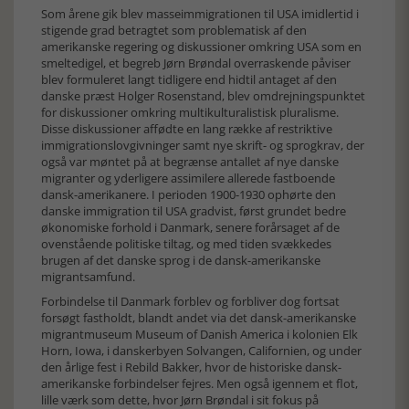
Som årene gik blev masseimmigrationen til USA imidlertid i
stigende grad betragtet som problematisk af den
amerikanske regering og diskussioner omkring USA som en
smeltedigel, et begreb Jørn Brøndal overraskende påviser
blev formuleret langt tidligere end hidtil antaget af den
danske præst Holger Rosenstand, blev omdrejningspunktet
for diskussioner omkring multikulturalistisk pluralisme.
Disse diskussioner affødte en lang række af restriktive
immigrationslovgivninger samt nye skrift- og sprogkrav, der
også var møntet på at begrænse antallet af nye danske
migranter og yderligere assimilere allerede fastboende
dansk-amerikanere. I perioden 1900-1930 ophørte den
danske immigration til USA gradvist, først grundet bedre
økonomiske forhold i Danmark, senere forårsaget af de
ovenstående politiske tiltag, og med tiden svækkedes
brugen af det danske sprog i de dansk-amerikanske
migrantsamfund.
Forbindelse til Danmark forblev og forbliver dog fortsat
forsøgt fastholdt, blandt andet via det dansk-amerikanske
migrantmuseum Museum of Danish America i kolonien Elk
Horn, Iowa, i danskerbyen Solvangen, Californien, og under
den årlige fest i Rebild Bakker, hvor de historiske dansk-
amerikanske forbindelser fejres. Men også igennem et flot,
lille værk som dette, hvor Jørn Brøndal i sit fokus på