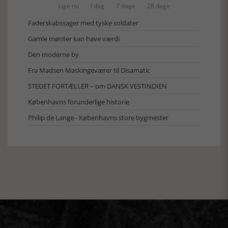
Lige nu
I dag
7 dage
28 dage
Faderskabssager med tyske soldater
Gamle mønter kan have værdi
Den moderne by
Fra Madsen Maskingeværer til Disamatic
STEDET FORTÆLLER – om DANSK VESTINDIEN
Københavns forunderlige historie
Philip de Lange - Københavns store bygmester