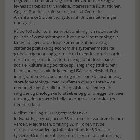
begrænset et antal anslag, hvor der vel at mærke også
levnes spalteplads til velvalgte, interessante illustrationer.
Og Jørn Brøndal, professor og leder af Center for
Amerikanske Studier ved Syddansk Universitet, er ingen
undtagelse.
På de 100 sider kommer vi vidt omkring i en spændende
periode af verdenshistorien, hvor moderne teknologiske
landvindinger, forbedrede kommunikationsveje og
skiftende politiske og økonomiske systemer medførte
globale migrationsbølger i en hidtil ukendt størrelsesorden,
der på mange måder udfordrede og forandrede både
sociale, kulturelle og politiske spilleregler og strukturer i
hjemlandene i almindelighed og USA i særdeleshed. For
immigranterne havde andet og mere end kun drømme og
store forventninger med i kufferten over Atlanten – de
medbragte også traditioner og skikke fra hjemegnen,
religiøse og ideologiske forståelser og grundlæggende ideer
omkring det at være fx hollænder, irer eller dansker i et
fremmed land.
Mellem 1820 og 1930 registrerede USA’s
indvandringsmyndigheder 38 millioner indvandrere fra hele
verden. Majoriteten, omkring 32 millioner, havde
europæiske rødder, og talte blandt andre 5,9 millioner
tyskere, 4,6 millioner italienere, et tilsvarende antal irer og