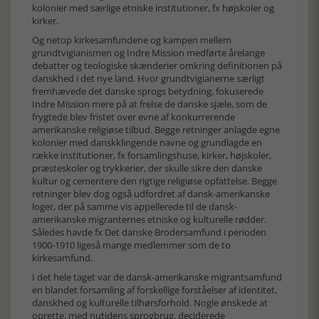
kolonier med særlige etniske institutioner, fx højskoler og
kirker.
Og netop kirkesamfundene og kampen mellem
grundtvigianismen og Indre Mission medførte årelange
debatter og teologiske skænderier omkring definitionen på
danskhed i det nye land. Hvor grundtvigianerne særligt
fremhævede det danske sprogs betydning, fokuserede
Indre Mission mere på at frelse de danske sjæle, som de
frygtede blev fristet over evne af konkurrerende
amerikanske religiøse tilbud. Begge retninger anlagde egne
kolonier med danskklingende navne og grundlagde en
række institutioner, fx forsamlingshuse, kirker, højskoler,
præsteskoler og trykkerier, der skulle sikre den danske
kultur og cementere den rigtige religiøse opfattelse. Begge
retninger blev dog også udfordret af dansk-amerikanske
loger, der på samme vis appellerede til de dansk-
amerikanske migranternes etniske og kulturelle rødder.
Således havde fx Det danske Brodersamfund i perioden
1900-1910 ligeså mange medlemmer som de to
kirkesamfund.
I det hele taget var de dansk-amerikanske migrantsamfund
en blandet forsamling af forskellige forståelser af identitet,
danskhed og kulturelle tilhørsforhold. Nogle ønskede at
oprette, med nutidens sprogbrug, deciderede