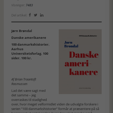
Visninger:
7483
Del artikel:



Jørn Brøndal
Danske amerikanere
100 danmarkshistorier.
Aarhus
Universitetsforlag. 100
sider. 100 kr.
Af Brian Traantoft
Rasmussen
Lad det være sagt med
det samme – jeg
overraskes til stadighed
over, hvor meget velformidlet viden de udvalgte forskere i
serien ”100 danmarkshistorier” formår at præsentere på så