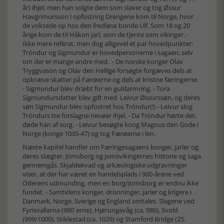
år) ihjel, men han solgte dem som slaver og tog Øssur
Havgrimursson i opfostring Drengene kom til Norge, hvor
de voksede op hos den fredløse bonde Ulf. Som 18 og 20
årige kom de til Håkon jarl, som de tjente som vikinger. -
Ikke mere referat, men dog alligevel et par hovedpunkter:
Tróndur og Sigmundur er hovedpersonerne i sagaen, selv
om der er mange andre med. - De norske konger Olav
Tryggvason og Olav den Hellige forsøgte forgæves dels at
opkræve skatter på Færøerne og dels at kristne færingerne.
- Sigmundur blev dræbt for en guldarmring. - Tora
Sigmundursdatter blev gift med Leivur Øssurssøn, og deres
søn Sigmundur blev opfostret hos Tróndur(!) - Leivur slog
Tróndurs tre forslagne nevøer ihjel. - Da Tróndur hørte det,
døde han af sorg. - Leivur besøgte kong Magnus den Gode i
Norge (konge 1035-47) og tog Færøerne i len.
Næste kapitel handler om Færingesagaens konger, jarler og
deres slægter. Jomsborg og jomsvikingernes historie og saga
gennemgås. Skjaldekvad og arkæologiske udgravninger
viser, at der har været en handelsplads i 900-årene ved
Oderens udmunding, men en borg/Jomsborg er endnu ikke
fundet. - Samtidens konger, dronninger, jarler og krigere i
Danmark, Norge, Sverige og England omtales. Slagene ved
Fyrisvallarna (980´erne), Hjørungavåg (ca. 986), Svold
(999/1000), Stiklestad (ca. 1029) og Stamford Bridge (25.