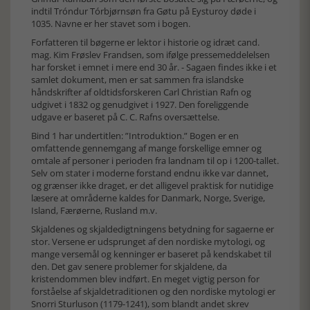
indtil Tróndur Tórbjørnsøn fra Gøtu på Eysturoy døde i
1035. Navne er her stavet som i bogen.
Forfatteren til bøgerne er lektor i historie og idræt cand.
mag. Kim Frøslev Frandsen, som ifølge pressemeddelelsen
har forsket i emnet i mere end 30 år. - Sagaen findes ikke i et
samlet dokument, men er sat sammen fra islandske
håndskrifter af oldtidsforskeren Carl Christian Rafn og
udgivet i 1832 og genudgivet i 1927. Den foreliggende
udgave er baseret på C. C. Rafns oversættelse.
Bind 1 har undertitlen: ”Introduktion.” Bogen er en
omfattende gennemgang af mange forskellige emner og
omtale af personer i perioden fra landnam til op i 1200-tallet.
Selv om stater i moderne forstand endnu ikke var dannet,
og grænser ikke draget, er det alligevel praktisk for nutidige
læsere at områderne kaldes for Danmark, Norge, Sverige,
Island, Færøerne, Rusland m.v.
Skjaldenes og skjaldedigtningens betydning for sagaerne er
stor. Versene er udsprunget af den nordiske mytologi, og
mange versemål og kenninger er baseret på kendskabet til
den. Det gav senere problemer for skjaldene, da
kristendommen blev indført. En meget vigtig person for
forståelse af skjaldetraditionen og den nordiske mytologi er
Snorri Sturluson (1179-1241), som blandt andet skrev