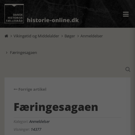
Vikingetid og Middelalder
Bøger
Anmeldelser



Færingesagaen


Forrige artikel
Færingesagaen
Kategori:
Anmeldelser
Visninger:
14377