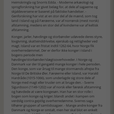
Heimskringla og Snorris Edda. - Moderne arkæologi og
sprogforskning har givet belæg for, at dele af sagaerne og
skjaldeversene er baseret på faktiske hændelser. -
Genforskning har vist at en stor del af de mænd, som tog
land i Island og på Færøerne, var af norrønsk (mest norsk)
afstamning, medens en stor del af kvinderne var af keltisk
afstamning.
Konger, jarler, høvdinge og storbønder udøvede deres styre,
lovgivning, skatteinddrivelse, ejerskab og rettigheder ved
magt. Island var en fristat indtil 1262-64, hvor Norge fik
overherredømmet. Der er derfor ikke konger i Island i
bogens periode men
høvdinge/storbønder/slægtsoverhoveder. I Norge og
Danmark var der til gengæld mange konger i hele perioden.
Den konge, som var årsag til mange stormænds afrejse fra
Norge til De Britiske Øer, Færøerne eller Island, var Harald
Hardråde (1015-1066), som underlagde sig store dele af
Norge med magt eller trusler om at bruge den. - Sverre
Sigurdsson (1149-1202) var af norsk eller færøsk afstamning
og hævdede at være kongesøn. Han har en stor rolle i
bogen som konge og kriger; blandt andet i kampen om
verdslig contra gejstlig overherredømme. Sverres saga
tilhører gruppen af samtidssagaer. - Mange andre konger fra
Danmark og Norge er omtalt, men her skal blot en enkelt