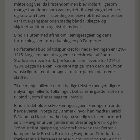
måtte opgives, da kristendommen blev indført, ligesom
mange traditioner som var knyttet til slægtsbegrebets ære
og krav om hævn. Islændingene blev nok kristne, men der
var i overgangsperioden stadig bånd til slægts- og
skjaldetraditionen og fristatens love.
Bind 1 slutter med afsnit om Færingesagaen og dens
fortolkning samt om arkæologien på Færøerne.
Forfatterens bud på tidspunktet for nedskrivningen er 1210-
1215. Nogle mener, at sagaen er nedskrevet af Snorri
Sturlusons nevø Sturla ϸórꝺarson, som levede fra 1214 til
1284. Begge dele kan ikke være rigtige, men det viser, hvor
vanskeligt det er at forsøge at datere gamle udaterede
skrifter.
Til de mange billeder er der fyldige tekster med yderligere
oplysninger eller fortolkninger. Det samme gælder noterne
til bind 1, som findes bagerst i bind 2.
Bind 2 Indeholder selve Færingesagaen: Færingen Tróndur
havde været i Norge og Danmark, hvor han mødte Harald
Blåtand på Haløre marked og på snedig vis fik en formue i
sølv. - Havgrimur var fjende med Brestir og Breinir og fik
Tróndur til at hjælpe sig, selv om han var deres fætter. I
kampen døde Brestir, Breinir og Havgrimur. Tróndur blev
frarådet at slå fætrenes sønner Sigmundur og Tóri (9 og 11