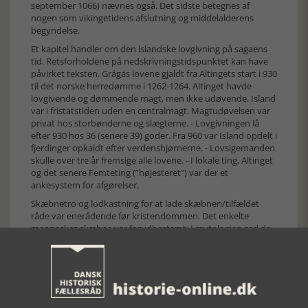
september 1066) nævnes også. Det sidste betegnes af
nogen som vikingetidens afslutning og middelalderens
begyndelse.
Et kapitel handler om den islandske lovgivning på sagaens
tid. Retsforholdene på nedskrivningstidspunktet kan have
påvirket teksten. Grágás lovene gjaldt fra Altingets start i 930
til det norske herredømme i 1262-1264. Altinget havde
lovgivende og dømmende magt, men ikke udøvende. Island
var i fristatstiden uden en centralmagt. Magtudøvelsen var
privat hos storbønderne og slægterne. - Lovgivningen lå
efter 930 hos 36 (senere 39) goder. Fra 960 var Island opdelt i
fjerdinger opkaldt efter verdenshjørnerne. - Lovsigemanden
skulle over tre år fremsige alle lovene. - I lokale ting, Altinget
og det senere Femteting (”højesteret”) var der et
ankesystem for afgørelser.
Skæbnetro og lodkastning for at lade skæbnen/tilfældet
råde var enerådende før kristendommen. Det enkelte
menneskes skæbne var forudbestemt. I mytologien sad de
tre norner Urd, Skuld og Verdande under ask Yggdrasil og
spandt og afklippede det enkelte menneskes livstråd.
Skæbne var både den enkeltes og slægtens. Den enkeltes
lykke eller ulykke var også slægtens, ergo måtte anslag mod
slægtens fælles lykke hævnes. - Det er tankevækkende at
Tróndur overtræder slægtspligterne, men påberåber sig