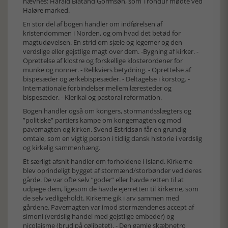
nævnes: Harald Blåtand Gormsøn, som Tróndur mødte ved
Haløre marked.
En stor del af bogen handler om indførelsen af
kristendommen i Norden, og om hvad det betød for
magtudøvelsen. En strid om sjæle og legemer og den
verdslige eller gejstlige magt over dem. -Bygning af kirker. -
Oprettelse af klostre og forskellige klosterordener for
munke og nonner. - Relikviers betydning. - Oprettelse af
bispesæder og ærkebispesæder. - Deltagelse i korstog. -
Internationale forbindelser mellem læresteder og
bispesæder. - Klerikal og pastoral reformation.
Bogen handler også om kongers, stormandsslægters og
”politiske” partiers kampe om kongemagten og mod
pavemagten og kirken. Svend Estridsøn får en grundig
omtale, som en vigtig person i tidlig dansk historie i verdslig
og kirkelig sammenhæng.
Et særligt afsnit handler om forholdene i Island. Kirkerne
blev oprindeligt bygget af stormænd/storbønder ved deres
gårde. De var ofte selv ”goder” eller havde retten til at
udpege dem, ligesom de havde ejerretten til kirkerne, som
de selv vedligeholdt. Kirkerne gik i arv sammen med
gårdene. Pavemagten var imod stormændenes accept af
simoni (verdslig handel med gejstlige embeder) og
nicolaisme (brud på cølibatet). - Den gamle skæbnetro