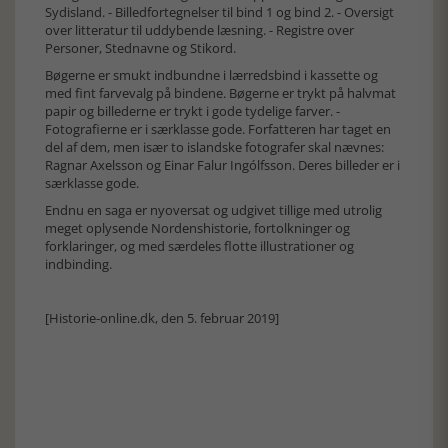
Sydisland. - Billedfortegnelser til bind 1 og bind 2. - Oversigt
over litteratur til uddybende læsning. - Registre over
Personer, Stednavne og Stikord.
Bøgerne er smukt indbundne i lærredsbind i kassette og
med fint farvevalg på bindene. Bøgerne er trykt på halvmat
papir og billederne er trykt i gode tydelige farver. -
Fotografierne er i særklasse gode. Forfatteren har taget en
del af dem, men især to islandske fotografer skal nævnes:
Ragnar Axelsson og Einar Falur Ingólfsson. Deres billeder er i
særklasse gode.
Endnu en saga er nyoversat og udgivet tillige med utrolig
meget oplysende Nordenshistorie, fortolkninger og
forklaringer, og med særdeles flotte illustrationer og
indbinding.
[Historie-online.dk, den 5. februar 2019]