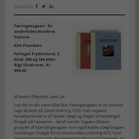
Del artikel:



Færingesagaen - En
anderledes Nordens
historie
Kim Frandsen
Forlaget Frydenlund. 2
bind. 260 og 184 sider.
Rigt illustreret. Kr.
499,00
Af Anders Ellegaard, cand. jur.
Lad det straks være slået fast: Færingesagaen er en islandsk
saga skrevet på Island omkring 1220, men sagaens
hovedpersoner er af færøsk slægt og meget af handlingen
foregår på Færøerne – deraf navnet. Sagaen tilhører
gruppen af islændingesagaer, som også kaldes slægtssagaer.
Handlingen foregår fra landnamstiden (omkring 825), hvor
Grimur Kamban som den første bosatte sig på Færøerne, og