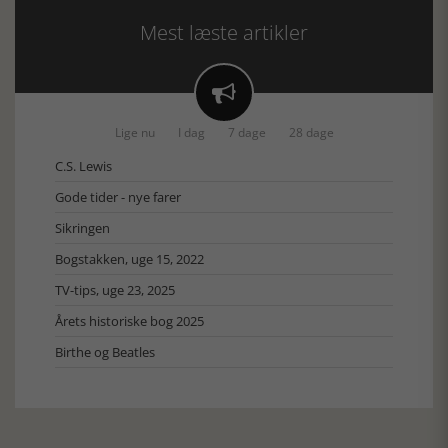
Mest læste artikler

Lige nu
I dag
7 dage
28 dage
C.S. Lewis
Gode tider - nye farer
Sikringen
Bogstakken, uge 15, 2022
TV-tips, uge 23, 2025
Årets historiske bog 2025
Birthe og Beatles