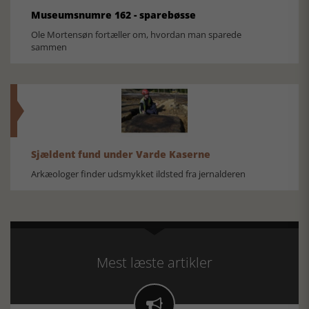
Museumsnumre 162 - sparebøsse
Ole Mortensøn fortæller om, hvordan man sparede
sammen
Sjældent fund under Varde Kaserne
Arkæologer finder udsmykket ildsted fra jernalderen
Mest læste artikler
