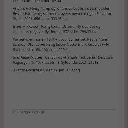
Frydenlund. 128 sider. 189 kr.
Anders Højberg Kamp og Johannes Jacobsen: Stamsteder.
Røverhistorier og scener fra byens beværtninger. Salvador
Books 2021. 656 sider. 399,95 kr.
Ejner Mikkelsen: Farlig tomandsfærd. Ny udvidet og
illustreret udgave. Gyldendal. 352 sider. 299,95 kr.
Pariser-kommunen 1871 – utopi og realitet. Red. af Kenn
Schoop, Ulla Jeppesen og Jesper Vestermark Køber. SFAH
Skriftserie nr. 60. 190 sider. 225 kr.
Jens Aage Poulsen: Censur og ytringsfrihed. Serien De Store
Fagbøger. (6.-10. klassetrin). Gyldendel 2021. 215 kr.
[Historie-online.dk, den 19. januar 2022]
Forrige artikel