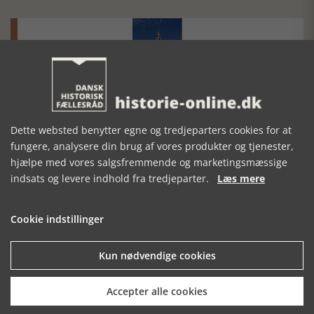
Historisk festival i Faaborg
FOBURGH Faaborg Internationale Historie Festival 2026 30.
Dette websted benytter egne og tredjeparters cookies for at
oktober - 1. november 2026
fungere, analysere din brug af vores produkter og tjenester,
hjælpe med vores salgsfremmende og marketingsmæssige
indsats og levere indhold fra tredjeparter.
Læs mere
Cookie indstillinger
Historiens Aktører 79 - John Reed
Kun nødvendige cookies
Ole Mortensøn fortæller om den amerikanske journalist
Accepter alle cookies