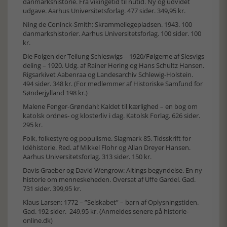
danmarkshistorie. Fra vikingetid til nutid. Ny og udvidet
udgave. Aarhus Universitetsforlag. 477 sider. 349,95 kr.
Ning de Coninck-Smith: Skrammellegepladsen. 1943. 100
danmarkshistorier. Aarhus Universitetsforlag. 100 sider. 100
kr.
Die Folgen der Teilung Schleswigs – 1920/Følgerne af Slesvigs
deling – 1920. Udg. af Rainer Hering og Hans Schultz Hansen.
Rigsarkivet Aabenraa og Landesarchiv Schlewig-Holstein.
494 sider. 348 kr. (For medlemmer af Historiske Samfund for
Sønderjylland 198 kr.)
Malene Fenger-Grøndahl: Kaldet til kærlighed – en bog om
katolsk ordnes- og klosterliv i dag. Katolsk Forlag. 626 sider.
295 kr.
Folk, folkestyre og populisme. Slagmark 85. Tidsskrift for
Idéhistorie. Red. af Mikkel Flohr og Allan Dreyer Hansen.
Aarhus Universitetsforlag. 313 sider. 150 kr.
Davis Graeber og David Wengrow: Altings begyndelse. En ny
historie om menneskeheden. Oversat af Uffe Gardel. Gad.
731 sider. 399,95 kr.
Klaus Larsen: 1772 – ”Selskabet” – barn af Oplysningstiden.
Gad. 192 sider. 249,95 kr. (Anmeldes senere på historie-
online.dk)