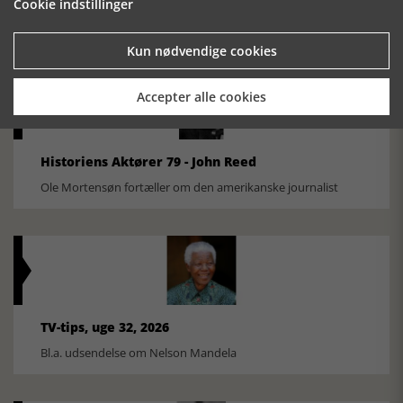
Cookie indstillinger
FOBURGH Faaborg Internationale Historie Festival 2026 30.
oktober - 1. november 2026
Kun nødvendige cookies
Accepter alle cookies
Historiens Aktører 79 - John Reed
Ole Mortensøn fortæller om den amerikanske journalist
TV-tips, uge 32, 2026
Bl.a. udsendelse om Nelson Mandela