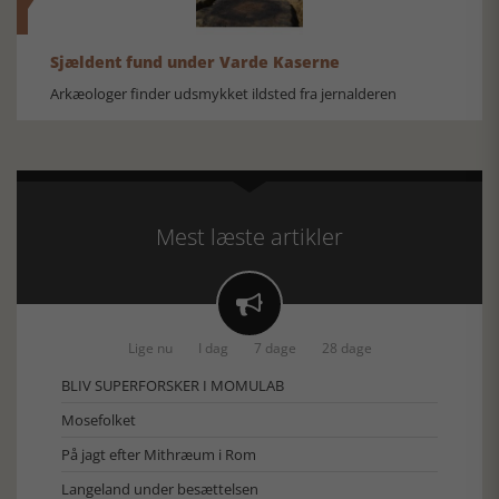
Sjældent fund under Varde Kaserne
Arkæologer finder udsmykket ildsted fra jernalderen
Mest læste artikler

Lige nu
I dag
7 dage
28 dage
BLIV SUPERFORSKER I MOMULAB
Mosefolket
På jagt efter Mithræum i Rom
Langeland under besættelsen