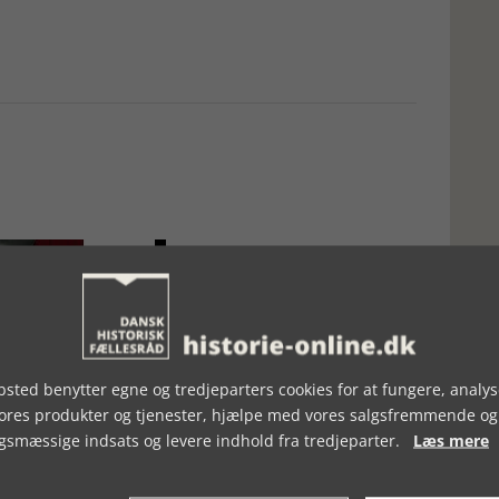
sted benytter egne og tredjeparters cookies for at fungere, analys
, UGE 49, 2019
BOGSTAKKEN, UGE 05, 2023
vores produkter og tjenester, hjælpe med vores salgsfremmende og
gsmæssige indsats og levere indhold fra tredjeparter.
Læs mere