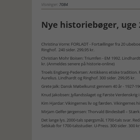
Visninger:
7084
Nye historiebøger, uge 
Christina Vorre: FORLADT - Fortællinger fra 20 ubebo
Ringhof. 240 sider. 299,95 kr.
Christian Mohr Boisen: Triumfen - EM 1992. Lindhardt 
kr. (Anmeldes senere på historie-online)
Troels Engberg-Pedersen: Antikkens etiske tradition. 
Aurelius. Lindhardt og Ringhof. 300 sider. 299,95 kr.
Grete Jalk: Dansk Møbelkunst gennem 40 år - 1927-1966
Knud Jakobsen: Jyllandsslaget og Første Verdenskrig
Kim Hjardar: Vikingernes liv og færden. Vikingernes hist
Mirjam Gelfer-Jørgensen: Thorvald Bindesbøll – Stærk fo
Det lange lys. 2000-tals spørgsmål, 1700-tals svar. 
Selskab for 1700-talsstudier. U-Press. 300 sider. 300 kr