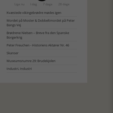
Lige nu
I dag
7 dage
28 dage
Kvæstede vikingebrødre mødes igen
Mordet på Moster & Dobbeltmordet på Peter
Bangs Vej
Brødrene Nielsen – Breve fra den Spanske
Borgerkrig
Peter Freuchen - Historiens Aktører Nr. 46
Skanser
Museumsnumre 29: Brudekjolen
Industri, Industri