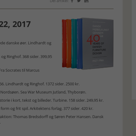
Del artikel:



22, 2017
ede danske øer. Lindhardt og
og Ringhof. 368 sider. 399,95
Fra Socrates til Marcus
. Lindhardt og Ringhof. 1372 sider. 2500 kr.
 i Nordsøen. Sea War Museum Jutland, Thyborøn.
orie i kort, tekst og billeder. Turbine. 158 sider. 249,95 kr.
rm og frit spil. Arkitektens forlag. 377 sider. 420 kr.
Redaktion: Thomas Bredsdorff og Søren Peter Hansen. Dansk
.