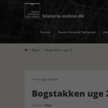
Forside
Dansk Historisk Fællesråd
Nyh
Bøger
Bogstakken uge 22


Forrige artikel
Bogstakken uge 
Kategori:
Bøger