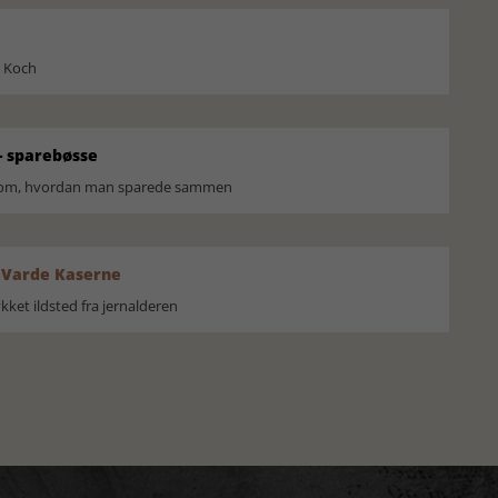
l Koch
 sparebøsse
r om, hvordan man sparede sammen
 Varde Kaserne
ket ildsted fra jernalderen