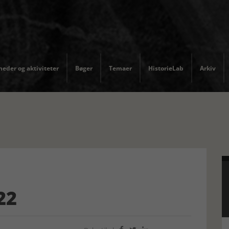
eder og aktiviteter
Bøger
Temaer
HistorieLab
Arkiv
22