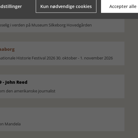
dstillinger
Kun nødvendige cookies
Accepter alle
moselig i verden på Museum Silkeborg Hovedgården
Faaborg
ionale Historie Festival 2026 30. oktober - 1. november 2026
9 - John Reed
om den amerikanske journalist
son Mandela