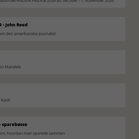
ionale Historie Festival 2026 30. oktober - 1. november 2026
9 - John Reed
om den amerikanske journalist
son Mandela
l Koch
 sparebøsse
r om, hvordan man sparede sammen