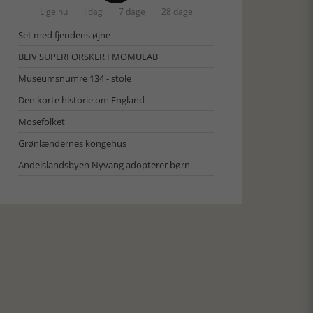
Lige nu
I dag
7 dage
28 dage
Set med fjendens øjne
BLIV SUPERFORSKER I MOMULAB
Museumsnumre 134 - stole
Den korte historie om England
Mosefolket
Grønlændernes kongehus
Andelslandsbyen Nyvang adopterer børn