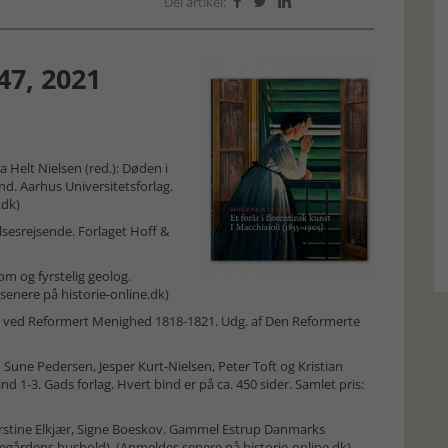
Del artikel:



47, 2021
 Helt Nielsen (red.): Døden i
nd. Aarhus Universitetsforlag.
.dk)
sesrejsende. Forlaget Hoff &
m og fyrstelig geolog.
senere på historie-online.dk)
st ved Reformert Menighed 1818-1821. Udg. af Den Reformerte
une Pedersen, Jesper Kurt-Nielsen, Peter Toft og Kristian
nd 1-3. Gads forlag. Hvert bind er på ca. 450 sider. Samlet pris:
Kirstine Elkjær, Signe Boeskov. Gammel Estrup Danmarks
gårdens hushold). (Anmeldes senere på historie-online.dk)