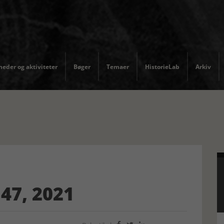
eder og aktiviteter
Bøger
Temaer
HistorieLab
Arkiv
47, 2021