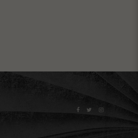


