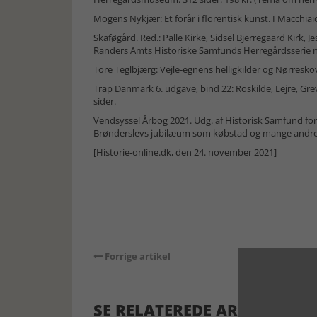
Mogens Nykjær: Et forår i florentisk kunst. I Macchiaio
Skaføgård. Red.: Palle Kirke, Sidsel Bjerregaard Kirk
Randers Amts Historiske Samfunds Herregårdsserie nr
Tore Teglbjærg: Vejle-egnens helligkilder og Nørreskoven
Trap Danmark 6. udgave, bind 22: Roskilde, Lejre, Gr
sider.
Vendsyssel Årbog 2021. Udg. af Historisk Samfund for 
Brønderslevs jubilæum som købstad og mange andre
[Historie-online.dk, den 24. november 2021]
Forrige artikel
SE RELATEREDE ARTIKLER