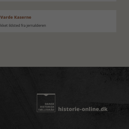
 Varde Kaserne
ket ildsted fra jernalderen