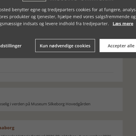
sted benytter egne og tredjeparters cookies for at fungere, analys
vores produkter og tjenester, hjælpe med vores salgsfremmende og
gsmæssige indsats og levere indhold fra tredjeparter.
Læs mere
dstillinger
Kun nødvendige cookies
Accepter alle
, UGE 26, 2021
BOGSTAKKEN, UGE 46, 2019
moselig i verden på Museum Silkeborg Hovedgården
Faaborg