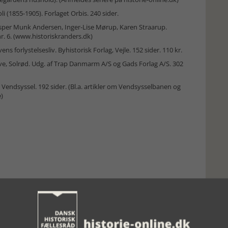
li (1855-1905). Forlaget Orbis. 240 sider.
, Jesper Munk Andersen, Inger-Lise Mørup, Karen Straarup.
. 6. (www.historiskranders.dk)
s forlystelsesliv. Byhistorisk Forlag, Vejle. 152 sider. 110 kr.
eve, Solrød. Udg. af Trap Danmarm A/S og Gads Forlag A/S. 302
Vendsyssel. 192 sider. (Bl.a. artikler om Vendsysselbanen og
)