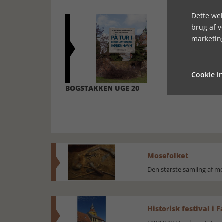
Dette web
brug af 
marketin
Cookie in
BOGSTAKKEN UGE 20
BOGSTAKKEN
Mosefolket
Den største samling af 
Historisk festival i 