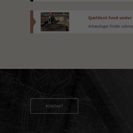
Sjældent fund under
Arkæologer finder udsmyk
KONTAKT