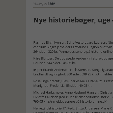
Visninger:
3869
Nye historiebøger, uge 
Rasmus Birch Iversen, Stine Vestergaard Laursen, Nina
centrum. Yngre jernalders gravfund i Region Midtjylla
264 sider. 320 kr. (Anmeldes senere på historie-online
Kåre Bluitgen: De opdagede verden – ni store opdagel
Poulsen. 544 sider, 349,95 kr.
Jesper Brandt Andersen: Niels Stensen. Kongelig anato
Lindhardt og Ringhof. 800 sider. 599,95 kr. (Anmeldes 
Rosa Engelbrecht: Jules Charles Rieu 1792-1821. Præ
Menighed, Fredericia. 55 sider. 49,95 kr.
Michael Harbsmeier, Anne Haslund Hansen, Christian S
Hvidtfelt Nielsen (red.): Dansk ekspeditionshistorie. Bi
799,95 kr. (Anmeldes senere på historie-online.dk)
Herregårdshistorie 17. Red.: Britta Andersen, Marie 
Herregårdsmuseum. 312 sider. 198 kr. (Tema om herre