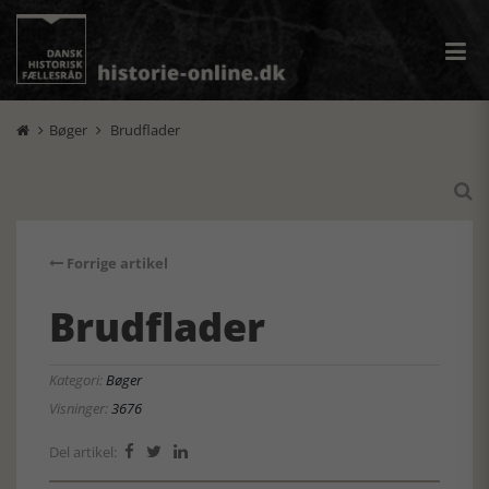
Bøger
Brudflader



Forrige artikel
Brudflader
Kategori:
Bøger
Visninger:
3676
Del artikel:


