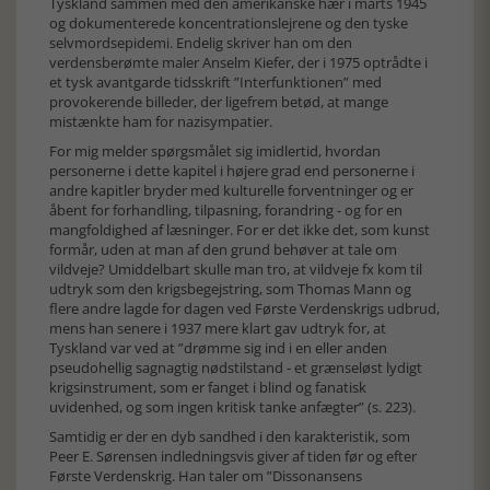
Tyskland sammen med den amerikanske hær i marts 1945
og dokumenterede koncentrationslejrene og den tyske
selvmordsepidemi. Endelig skriver han om den
verdensberømte maler Anselm Kiefer, der i 1975 optrådte i
et tysk avantgarde tidsskrift ”Interfunktionen” med
provokerende billeder, der ligefrem betød, at mange
mistænkte ham for nazisympatier.
For mig melder spørgsmålet sig imidlertid, hvordan
personerne i dette kapitel i højere grad end personerne i
andre kapitler bryder med kulturelle forventninger og er
åbent for forhandling, tilpasning, forandring - og for en
mangfoldighed af læsninger. For er det ikke det, som kunst
formår, uden at man af den grund behøver at tale om
vildveje? Umiddelbart skulle man tro, at vildveje fx kom til
udtryk som den krigsbegejstring, som Thomas Mann og
flere andre lagde for dagen ved Første Verdenskrigs udbrud,
mens han senere i 1937 mere klart gav udtryk for, at
Tyskland var ved at ”drømme sig ind i en eller anden
pseudohellig sagnagtig nødstilstand - et grænseløst lydigt
krigsinstrument, som er fanget i blind og fanatisk
uvidenhed, og som ingen kritisk tanke anfægter” (s. 223).
Samtidig er der en dyb sandhed i den karakteristik, som
Peer E. Sørensen indledningsvis giver af tiden før og efter
Første Verdenskrig. Han taler om ”Dissonansens