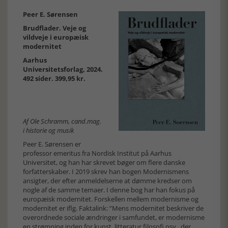
Peer E. Sørensen
Brudflader. Veje og
vildveje i europæisk
modernitet
Aarhus
Universitetsforlag, 2024.
492 sider. 399,95 kr.
Af Ole Schramm, cand.mag.
i historie og musik
Peer E. Sørensen er
professor emeritus fra Nordisk Institut på Aarhus
Universitet, og han har skrevet bøger om flere danske
forfatterskaber. I 2019 skrev han bogen Modernismens
ansigter, der efter anmeldelserne at dømme kredser om
nogle af de samme temaer. I denne bog har han fokus på
europæisk modernitet. Forskellen mellem modernisme og
modernitet er iflg. Faktalink: ”Mens modernitet beskriver de
overordnede sociale ændringer i samfundet, er modernisme
en strømning inden for kunst, litteratur filosofi osv., der