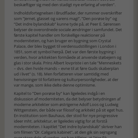
beskæftiger sig med den stadigt nye erfaring af verden”.
Indholdsfortegnelsen i Brudflader, der rummer overskrifter
som ”Jernet, glasset og varens magi”, ”Den porøse by” og
”Det indre bylandskab” kunne tyde på, at Peer E. Sørensen
belyser de overordnede sociale ændringer i samfundet. Det
første kapitel handler om forskellige reaktioner på
moderniteten, og han bruger en bygning som Crystal
Palace, der blev bygget til verdensudstillingen i London i
1851, som et symbol herpå. Det var den første bygning i
verden, hvor arkitekten formåede at anvende støbejern og
glas i stor skala. Prins Albert lovpriste i en tale ”Menneskets
– dvs. den hvide mands – evne til at føre Guds skaberplan
ud i livet” (s. 18). Men forfatteren viser samtidig med
henvisninger til forfattere og kulturpersonligheder, at der
var mange, som ikke delte denne optimisme.
Kapitel to ”Den porøse by” kan ligeledes indgå i en
diskussion af moderniteten, da det belyser betydningen af
moderne arkitekter som østrigerne Adolf Loos og Ludwig
Wittgenstein, der både var filosof og arkitekt på sit eget hus.
En institution som Bauhaus, der stod for nye progressive
ideer mht. arkitektur, er ligeledes vigtig for at forstå
moderniteten. I kapitlet ”Det indre bylandskab” skriver han
om filmen ”Dr. Caligaris kabinet”, at den gik sin sejrsgang
over store dele af verden, og han tilføjer, at ”Her fik