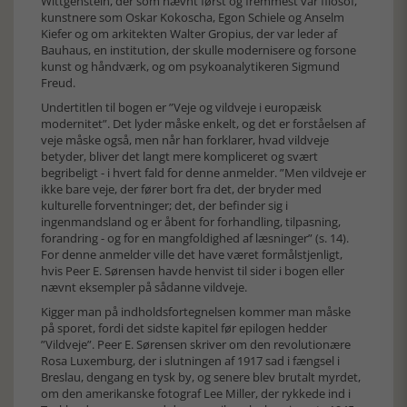
Wittgenstein, der som nævnt først og fremmest var filosof,
kunstnere som Oskar Kokoscha, Egon Schiele og Anselm
Kiefer og om arkitekten Walter Gropius, der var leder af
Bauhaus, en institution, der skulle modernisere og forsone
kunst og håndværk, og om psykoanalytikeren Sigmund
Freud.
Undertitlen til bogen er ”Veje og vildveje i europæisk
modernitet”. Det lyder måske enkelt, og det er forståelsen af
veje måske også, men når han forklarer, hvad vildveje
betyder, bliver det langt mere kompliceret og svært
begribeligt - i hvert fald for denne anmelder. ”Men vildveje er
ikke bare veje, der fører bort fra det, der bryder med
kulturelle forventninger; det, der befinder sig i
ingenmandsland og er åbent for forhandling, tilpasning,
forandring - og for en mangfoldighed af læsninger” (s. 14).
For denne anmelder ville det have været formålstjenligt,
hvis Peer E. Sørensen havde henvist til sider i bogen eller
nævnt eksempler på sådanne vildveje.
Kigger man på indholdsfortegnelsen kommer man måske
på sporet, fordi det sidste kapitel før epilogen hedder
”Vildveje”. Peer E. Sørensen skriver om den revolutionære
Rosa Luxemburg, der i slutningen af 1917 sad i fængsel i
Breslau, dengang en tysk by, og senere blev brutalt myrdet,
om den amerikanske fotograf Lee Miller, der rykkede ind i