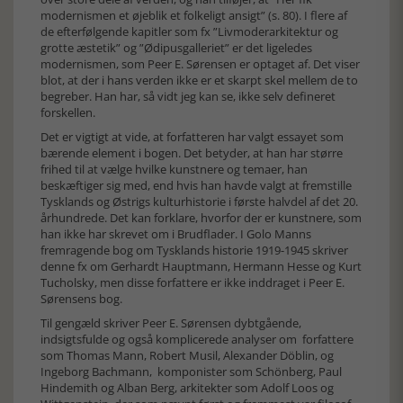
modernismen et øjeblik et folkeligt ansigt” (s. 80). I flere af
de efterfølgende kapitler som fx ”Livmoderarkitektur og
grotte æstetik” og ”Ødipusgalleriet” er det ligeledes
modernismen, som Peer E. Sørensen er optaget af. Det viser
blot, at der i hans verden ikke er et skarpt skel mellem de to
begreber. Han har, så vidt jeg kan se, ikke selv defineret
forskellen.
Det er vigtigt at vide, at forfatteren har valgt essayet som
bærende element i bogen. Det betyder, at han har større
frihed til at vælge hvilke kunstnere og temaer, han
beskæftiger sig med, end hvis han havde valgt at fremstille
Tysklands og Østrigs kulturhistorie i første halvdel af det 20.
århundrede. Det kan forklare, hvorfor der er kunstnere, som
han ikke har skrevet om i Brudflader. I Golo Manns
fremragende bog om Tysklands historie 1919-1945 skriver
denne fx om Gerhardt Hauptmann, Hermann Hesse og Kurt
Tucholsky, men disse forfattere er ikke inddraget i Peer E.
Sørensens bog.
Til gengæld skriver Peer E. Sørensen dybtgående,
indsigtsfulde og også komplicerede analyser om forfattere
som Thomas Mann, Robert Musil, Alexander Döblin, og
Ingeborg Bachmann, komponister som Schönberg, Paul
Hindemith og Alban Berg, arkitekter som Adolf Loos og