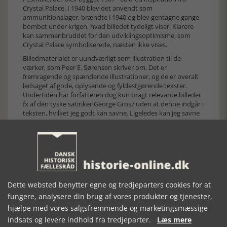
Crystal Palace. I 1940 blev det anvendt som
ammunitionslager, brændte i 1940 og blev gentagne gange
bombet under krigen, hvad billedet tydeligt viser. Klarere
kan sammenbruddet for den udviklingsoptimisme, som
Crystal Palace symboliserede, næsten ikke vises.
Billedmaterialet er uundværligt som illustration til de
værker, som Peer E. Sørensen skriver om. Det er
fremragende og spændende illustrationer, og de er overalt
ledsaget af gode, oplysende og fyldestgørende tekster.
Undertiden har forfatteren dog kun bragt relevante billeder
fx af den tyske satiriker George Grosz uden at denne indgår i
teksten, hvilket jeg godt kan savne. Ligeledes kan jeg savne
billeder af Käthe Kollwitz, der kun er nævnt som en af de
moderne kunstnere, der blev fyret fra deres professorater.
Det samme gælder Paul Klee.
Jeg savner ligeledes en analyse af musicalen Cabaret i bogen.
Denne forestilling blev berømt pga. filmen med Liza Minelli,
og den er blevet opført i Danmark og i Sverige så sent som i
2024. Jeg synes, at forestillingen burde indgå i bogen, fordi
Dette websted benytter egne og tredjeparters cookies for at
den for mange danskere og svenskere er en af
fungere, analysere din brug af vores produkter og tjenester,
hovedkilderne til viden om begivenhederne i Tyskland. Den
hjælpe med vores salgsfremmende og marketingsmæssige
er omtalt af Per Øhrgaard i bogen ”Tysk kulturhistorie fra
1648 til i dag” (2012).
indsats og levere indhold fra tredjeparter.
Læs mere