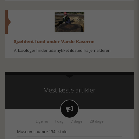
Sjældent fund under Varde Kaserne
Arkæologer finder udsmykket ildsted fra jernalderen
Mest læste artikler

Lige nu
I dag
7 dage
28 dage
Museumsnumre 134 - stole