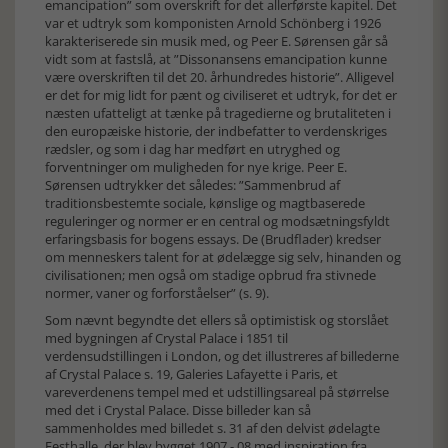
emancipation” som overskrift for det allerførste kapitel. Det
var et udtryk som komponisten Arnold Schönberg i 1926
karakteriserede sin musik med, og Peer E. Sørensen går så
vidt som at fastslå, at ”Dissonansens emancipation kunne
være overskriften til det 20. århundredes historie”. Alligevel
er det for mig lidt for pænt og civiliseret et udtryk, for det er
næsten ufatteligt at tænke på tragedierne og brutaliteten i
den europæiske historie, der indbefatter to verdenskriges
rædsler, og som i dag har medført en utryghed og
forventninger om muligheden for nye krige. Peer E.
Sørensen udtrykker det således: ”Sammenbrud af
traditionsbestemte sociale, kønslige og magtbaserede
reguleringer og normer er en central og modsætningsfyldt
erfaringsbasis for bogens essays. De (Brudflader) kredser
om menneskers talent for at ødelægge sig selv, hinanden og
civilisationen; men også om stadige opbrud fra stivnede
normer, vaner og forforståelser” (s. 9).
Som nævnt begyndte det ellers så optimistisk og storslået
med bygningen af Crystal Palace i 1851 til
verdensudstillingen i London, og det illustreres af billederne
af Crystal Palace s. 19, Galeries Lafayette i Paris, et
vareverdenens tempel med et udstillingsareal på størrelse
med det i Crystal Palace. Disse billeder kan så
sammenholdes med billedet s. 31 af den delvist ødelagte
Festhalle, der blev bygget 1907 - 08 med inspiration fra