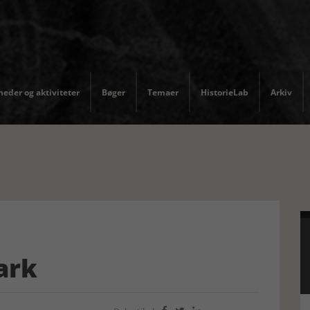
eder og aktiviteter
Bøger
Temaer
HistorieLab
Arkiv
ark