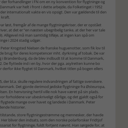
r der forhandlinger i FN om en ny konvention for flygtninge og
 Danmark var helt i front i dette arbejde, da Folketinget i 1952
der internationalt vakte en vis opsigt. Den var gældende til den
kraft.
ar løst, fremgår af de mange flygtningekriser, der er opstået
river, at det er ”en næsten ubegribelig tanke, at der her var tale
9). Alligevel må man samtidig tilføje, at ingen kan spå om
nge i 2024 stadig udgør.
 Peter Krogsted Nielsen de franske huguenotter, som fik lov til
avde brug for deres kompetencer mht. dyrkning af tobak. De var
ig i Brandenburg, da de blev indbudt til at komme til Danmark,
82. De flyttede ind i en by, hvor der pga. asylretten kunne bo
 derfor ikke flygtet til Danmark, hvilket titlen på bogen ellers
, der bl.a. skulle regulere indvandringen af fattige svenskere.
l Danmark. Det gjorde derimod jødiske flygtninge fra Østeuropa,
sen. En henvisning hertil ville nok have været på sin plads.
vor forholdene var ubeskriveligt dårlige, og det gjaldt også for
er flygtede mange over havet og landede i Danmark. Peter
ende historier.
e tilstande, store flygtningestrømme og mennesker, der havde
. Her bliver den indsats, som den norske polarforsker Fridtjof
riat for flygtninge, fuldt fortjent nævnt. Han sørgede for, at