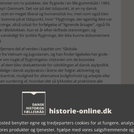
orier om to polakker, der flygtede i en lille gummibåd i 1983.
syl i Danmark. Det var på det tidspunkt, at en ny dansk
et som en meget liberal og humanistisk lov, men som også blev
 at komme på et tidspunkt, hvor ”Flygtninge, der egentlig ikke var
inge, altså udsat for forfølgelse af ”lignende årsager”, også fik
de i Østblokken. Kun et år efter skiftede stemningen, og
 vanskeligt for polske flygtninge, der ikke kunne dokumentere
).
jernere del af verden i kapitlet om ”Globale
fra Vietnam og Jugoslavien, og han finder ligeledes her gode -
 om nogle af flygtningene. Historien om de bosniske
n af dem blev skelsættende for udviklingen af dansk asylpolitik.
lige i dansk asylpraksis i årene der fulgte: aktivering og
lcentret, mulighed for alternative boligforhold og arbejde eller
e en vurdering af, hvordan det så lykkedes at praktisere alle
e lov tydeligt kan ses i den særlovgivning, der blev indført i
er vurderer han, hvilke erfaringer man egentlig gjorde.
om det drejede sig om mere end 20.000 syrere, der fik asyl i
 Det forsøger at klarlægge de udsving, der har været i den
 at modtagelsen har været præget af politisk brug og misbrug i
sted benytter egne og tredjeparters cookies for at fungere, analys
kellige nedslag i historien om de flygtninge, der kom til
vores produkter og tjenester, hjælpe med vores salgsfremmende og
m hvordan jødernes skæbne under besættelsen bliver behandlet