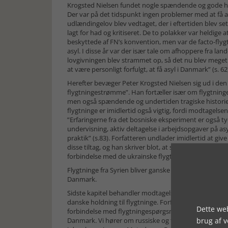
Krogsted Nielsen fundet nogle spændende og gode hist
Der var på det tidspunkt ingen problemer med at få a
udlændingelov blev vedtaget, der i eftertiden blev s
lagt for had og kritiseret. De to polakker var heldige
beskyttede af FN’s konvention, men var de facto-flygtn
asyl. I disse år var der især tale om afhoppere fra lan
lovgivningen blev strammet op, så det nu blev meget
at være personligt forfulgt, at få asyl i Danmark” (s. 62
Herefter bevæger Peter Krogsted Nielsen sig ud i den f
flygtningestrømme”. Han fortæller især om flygtninge 
men også spændende og undertiden tragiske historier
flygtninge er imidlertid også vigtig, fordi modtagelse
”Erfaringerne fra det bosniske eksperiment er også tyde
undervisning, aktiv deltagelse i arbejdsopgaver på asy
praktik” (s.83). Forfatteren undlader imidlertid at giv
disse tiltag, og han skriver blot, at sporene efter denn
forbindelse med de ukrainske flygtninge. Heller ikke h
Flygtninge fra Syrien bliver ganske kort omtalt, selv 
Danmark.
Sidste kapitel behandler modtagelsen af flygtningene.
danske holdning til flygtninge. Forfatteren slår fast,
Dette web
forbindelse med flygtningespørgsmålet. Han laver fors
brug af 
Danmark. Vi hører om russiske og tyske jøder, og o