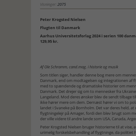
Visninger:
2075
Peter Krogsted Nielsen
Flugten til Danmark
Aarhus Universitetsforlag 2024 i serien 100 danma
129,95 kr.
Af Ole Schramm, cand.mag. i historie og musik
Som titlen siger, handler denne bog mere om mennesker
Danmark, end om modtagelsen og integrationen af fl
med to spændende og dramatiske historier om mennesk
Danmark. Det drejer sig om to mennesker fra Ukraine, 
Langeland. Mod deres ønsker blev de sendt tilbage t
ikke hører mere om dem. Dernæst hører vi om to pola
landet i Svaneke på Bornholm. Det var deres held, at d
flygtningelejr på Amager, fordi den blev brugt som me
der ville videre til andre lande som USA, Canada, Arge
Peter Krogsted Nielsen bruger historierne til at vise,
urimelig forskelsbehandling af flygtninge, da politie