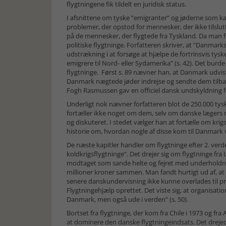
flygtningene fik tildelt en juridisk status.
I afsnittene om tyske ”emigranter” og jøderne som kaste
problemer, der opstod for mennesker, der ikke tilslu
på de mennesker, der flygtede fra Tyskland. Da man f
politiske flygtninge. Forfatteren skriver, at ”Danmark
udstrækning i at forsøge at hjælpe de fortrinsvis tyske
emigrere til Nord- eller Sydamerika” (s. 42). Det burde 
flygtninge. Først s. 89 nævner han, at Danmark udvist
Danmark nægtede jøder indrejse og sendte dem tilbag
Fogh Rasmussen gav en officiel dansk undskyldning f
Underligt nok nævner forfatteren blot de 250.000 tys
fortæller ikke noget om dem, selv om danske lægers m
og diskuteret. I stedet vælger han at fortælle om k
historie om, hvordan nogle af disse kom til Danmark v
De næste kapitler handler om flygtninge efter 2. verde
koldkrigsflygtninge”. Det drejer sig om flygtninge fr
modtaget som sande helte og fejret med underholdnin
millioner kroner sammen. Man fandt hurtigt ud af, at
senere danskundervisning ikke kunne overlades til pri
Flygtningehjælp oprettet. Det viste sig, at organisati
Danmark, men også ude i verden” (s. 50).
Bortset fra flygtninge, der kom fra Chile i 1973 og fra 
at dominere den danske flygtningeindsats. Det drejed