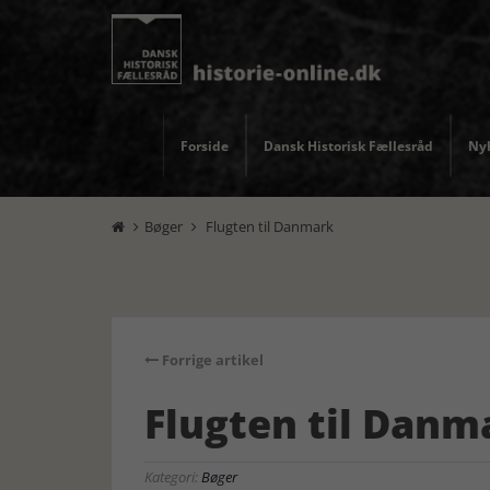
Forside
Dansk Historisk Fællesråd
Nyh
Bøger
Flugten til Danmark


Forrige artikel
Flugten til Danm
Kategori:
Bøger