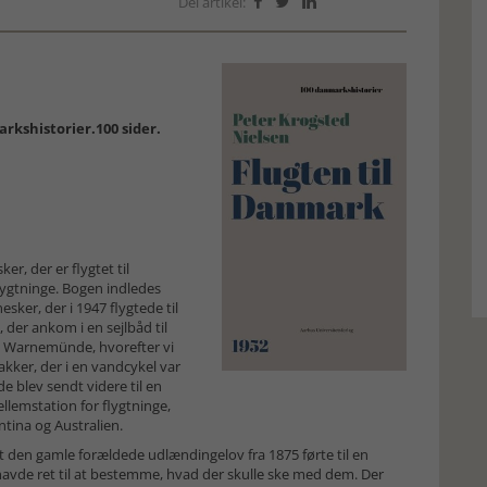
Del artikel:



rkshistorier.100 sider.
, der er flygtet til
ygtninge. Bogen indledes
er, der i 1947 flygtede til
der ankom i en sejlbåd til
il Warnemünde, hvorefter vi
kker, der i en vandcykel var
e blev sendt videre til en
llemstation for flygtninge,
ntina og Australien.
 at den gamle forældede udlændingelov fra 1875 førte til en
t havde ret til at bestemme, hvad der skulle ske med dem. Der