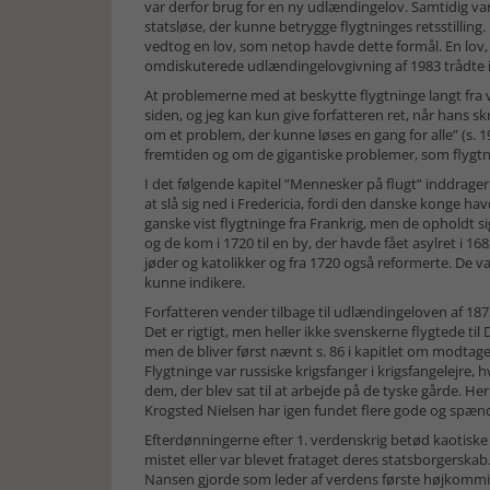
var derfor brug for en ny udlændingelov. Samtidig va
statsløse, der kunne betrygge flygtninges retsstilling.
vedtog en lov, som netop havde dette formål. En lov, 
omdiskuterede udlændingelovgivning af 1983 trådte i 
At problemerne med at beskytte flygtninge langt fra v
siden, og jeg kan kun give forfatteren ret, når hans sk
om et problem, der kunne løses en gang for alle” (s. 1
fremtiden og om de gigantiske problemer, som flygtni
I det følgende kapitel ”Mennesker på flugt” inddrager
at slå sig ned i Fredericia, fordi den danske konge h
ganske vist flygtninge fra Frankrig, men de opholdt s
og de kom i 1720 til en by, der havde fået asylret i 16
jøder og katolikker og fra 1720 også reformerte. De var
kunne indikere.
Forfatteren vender tilbage til udlændingeloven af 1875
Det er rigtigt, men heller ikke svenskerne flygtede ti
men de bliver først nævnt s. 86 i kapitlet om modtagel
Flygtninge var russiske krigsfanger i krigsfangelejre, h
dem, der blev sat til at arbejde på de tyske gårde. H
Krogsted Nielsen har igen fundet flere gode og spænd
Efterdønningerne efter 1. verdenskrig betød kaotisk
mistet eller var blevet frataget deres statsborgerskab
Nansen gjorde som leder af verdens første højkommissa