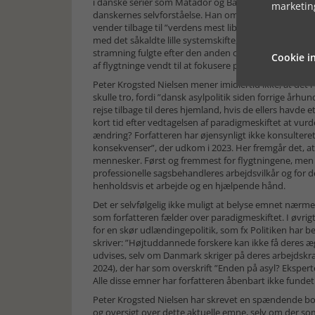
i danske serier som Matador og Badehotellet, og han 
marketin
danskernes selvforståelse. Han omtaler og diskutere
vender tilbage til ”verdens mest liberale udlændingel
med det såkaldte lille systemskifte, der skete, da A
stramning fulgte efter den anden og kulminerede med 
Cookie in
af flygtninge vendt til at fokusere på hjemsendelse.
Peter Krogsted Nielsen mener imidlertid ikke, at det
skulle tro, fordi ”dansk asylpolitik siden forrige århu
rejse tilbage til deres hjemland, hvis de ellers havde e
kort tid efter vedtagelsen af paradigmeskiftet at vurde
ændring? Forfatteren har øjensynligt ikke konsulter
konsekvenser”, der udkom i 2023. Her fremgår det, at
mennesker. Først og fremmest for flygtningene, men 
professionelle sagsbehandleres arbejdsvilkår og for de 
henholdsvis et arbejde og en hjælpende hånd.
Det er selvfølgelig ikke muligt at belyse emnet nærme
som forfatteren fælder over paradigmeskiftet. I øvrigt 
for en skør udlændingepolitik, som fx Politiken har bel
skriver: ”Højtuddannede forskere kan ikke få deres æ
udvises, selv om Danmark skriger på deres arbejdskraft
2024), der har som overskrift ”Enden på asyl? Ekspe
Alle disse emner har forfatteren åbenbart ikke fundet 
Peter Krogsted Nielsen har skrevet en spændende bog 
og oversigt over dette aktuelle emne, selv om der so