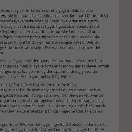
bolde giver forfatteren os et vigtigt indblik i alle de
ttede sig den nazistiske ideologi, og hvordan man i Danmark så
rygtede tyske reaktioner, gav man ikke jøder status som
s bidrag til at løse Europas flygtningeproblem bestod i vid
 flygtninge videre til andre europæiske lande eller til at
tilføjes, at staten påtog sig et ansvar overfor 100 tjekkiske
e jøder til Tyskland, men han burde også have tilføjet, at
e til koncentrationslejre. Det var en skandale, som Anders
or.
ke civile flygtninge, der havnede i Danmark i 1945, men han
anglende hjælp til tyske børn er et emne, der er blevet omtalt
rigsfangerne på Langeland og den spændende og gribende
ed et tilfælde i en gammel tysk flydedok.
nskrig. Først får vi historierne om ”De første
a Ungarn, der havde gjort oprør mod Sovjetunionen. De blev
gsudsendelser i TV og radio, hvor der blev samlet over tre
 organiseringen af modtagelse, indkvartering, forsørgelse og
vate organisationer - som i 1930’erne -, og derfor blev Dansk
onen blev ”en central aktør på flygtningeområdet ikke bare i
Argentina i 1976, var det flygtninge fra Østblokken, der kom til
e sig om flygtninge fra Østtyskland og Polen. Igen har Peter