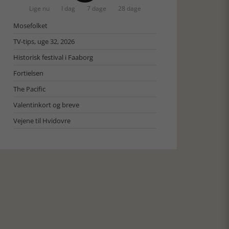
Lige nu
I dag
7 dage
28 dage
Mosefolket
TV-tips, uge 32, 2026
Historisk festival i Faaborg
Fortielsen
The Pacific
Valentinkort og breve
Vejene til Hvidovre