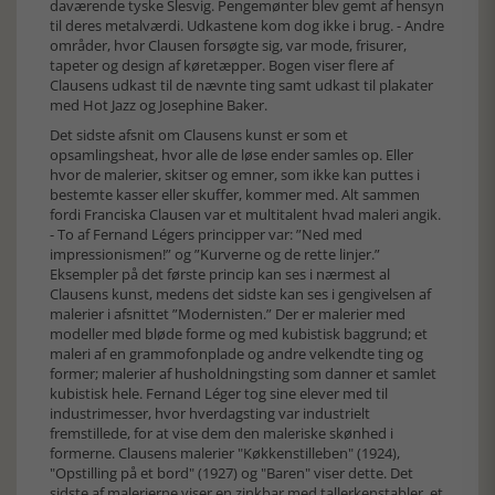
daværende tyske Slesvig. Pengemønter blev gemt af hensyn
til deres metalværdi. Udkastene kom dog ikke i brug. - Andre
områder, hvor Clausen forsøgte sig, var mode, frisurer,
tapeter og design af køretæpper. Bogen viser flere af
Clausens udkast til de nævnte ting samt udkast til plakater
med Hot Jazz og Josephine Baker.
Det sidste afsnit om Clausens kunst er som et
opsamlingsheat, hvor alle de løse ender samles op. Eller
hvor de malerier, skitser og emner, som ikke kan puttes i
bestemte kasser eller skuffer, kommer med. Alt sammen
fordi Franciska Clausen var et multitalent hvad maleri angik.
- To af Fernand Légers principper var: ”Ned med
impressionismen!” og ”Kurverne og de rette linjer.”
Eksempler på det første princip kan ses i nærmest al
Clausens kunst, medens det sidste kan ses i gengivelsen af
malerier i afsnittet ”Modernisten.” Der er malerier med
modeller med bløde forme og med kubistisk baggrund; et
maleri af en grammofonplade og andre velkendte ting og
former; malerier af husholdningsting som danner et samlet
kubistisk hele. Fernand Léger tog sine elever med til
industrimesser, hvor hverdagsting var industrielt
fremstillede, for at vise dem den maleriske skønhed i
formerne. Clausens malerier "Køkkenstilleben" (1924),
"Opstilling på et bord" (1927) og "Baren" viser dette. Det
sidste af malerierne viser en zinkbar med tallerkenstabler, et