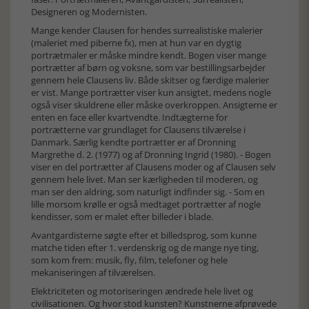
Designeren og Modernisten.
Mange kender Clausen for hendes surrealistiske malerier
(maleriet med piberne fx), men at hun var en dygtig
portrætmaler er måske mindre kendt. Bogen viser mange
portrætter af børn og voksne, som var bestillingsarbejder
gennem hele Clausens liv. Både skitser og færdige malerier
er vist. Mange portrætter viser kun ansigtet, medens nogle
også viser skuldrene eller måske overkroppen. Ansigterne er
enten en face eller kvartvendte. Indtægterne for
portrætterne var grundlaget for Clausens tilværelse i
Danmark. Særlig kendte portrætter er af Dronning
Margrethe d. 2. (1977) og af Dronning Ingrid (1980). - Bogen
viser en del portrætter af Clausens moder og af Clausen selv
gennem hele livet. Man ser kærligheden til moderen, og
man ser den aldring, som naturligt indfinder sig. - Som en
lille morsom krølle er også medtaget portrætter af nogle
kendisser, som er malet efter billeder i blade.
Avantgardisterne søgte efter et billedsprog, som kunne
matche tiden efter 1. verdenskrig og de mange nye ting,
som kom frem: musik, fly, film, telefoner og hele
mekaniseringen af tilværelsen.
Elektriciteten og motoriseringen ændrede hele livet og
civilisationen. Og hvor stod kunsten? Kunstnerne afprøvede