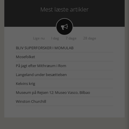
Mest læste artikler

Lige nu
I dag
7 dage
28 dage
BLIV SUPERFORSKER I MOMULAB
Mosefolket
På jagt efter Mithræum i Rom
Langeland under besættelsen
Kelvins krig
Museum på Rejsen 12: Museo Vasco, Bilbao
Winston Churchill