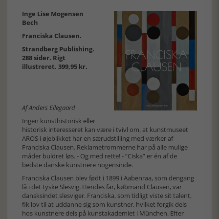
Inge Lise Mogensen
Bech
Franciska Clausen.
Strandberg Publishing.
288 sider. Rigt
illustreret. 399,95 kr.
Af Anders Ellegaard
Ingen kunsthistorisk eller
historisk interesseret kan være i tvivl om, at kunstmuseet
AROS i øjeblikket har en særudstilling med værker af
Franciska Clausen. Reklametrommerne har på alle mulige
måder buldret løs. - Og med rette! - ”Ciska” er én af de
bedste danske kunstnere nogensinde.
Franciska Clausen blev født i 1899 i Aabenraa, som dengang
lå i det tyske Slesvig. Hendes far, købmand Clausen, var
dansksindet slesviger. Franciska, som tidligt viste sit talent,
fik lov til at uddanne sig som kunstner, hvilket forgik dels
hos kunstnere dels på kunstakademiet i München. Efter