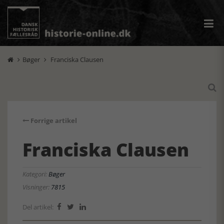
Bøger
Franciska Clausen



Forrige artikel
Franciska Clausen
Kategori:
Bøger
Visninger:
7815
Del artikel:


