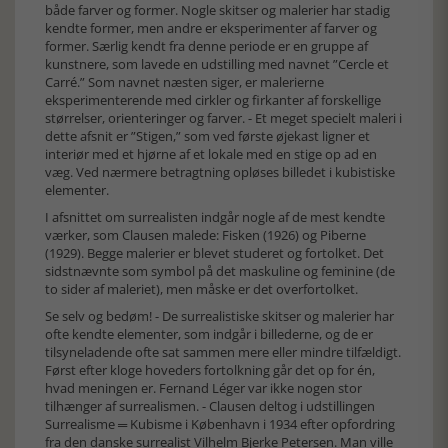
både farver og former. Nogle skitser og malerier har stadig
kendte former, men andre er eksperimenter af farver og
former. Særlig kendt fra denne periode er en gruppe af
kunstnere, som lavede en udstilling med navnet ”Cercle et
Carré.” Som navnet næsten siger, er malerierne
eksperimenterende med cirkler og firkanter af forskellige
størrelser, orienteringer og farver. - Et meget specielt maleri i
dette afsnit er ”Stigen,” som ved første øjekast ligner et
interiør med et hjørne af et lokale med en stige op ad en
væg. Ved nærmere betragtning opløses billedet i kubistiske
elementer.
I afsnittet om surrealisten indgår nogle af de mest kendte
værker, som Clausen malede: Fisken (1926) og Piberne
(1929). Begge malerier er blevet studeret og fortolket. Det
sidstnævnte som symbol på det maskuline og feminine (de
to sider af maleriet), men måske er det overfortolket.
Se selv og bedøm! - De surrealistiske skitser og malerier har
ofte kendte elementer, som indgår i billederne, og de er
tilsyneladende ofte sat sammen mere eller mindre tilfældigt.
Først efter kloge hoveders fortolkning går det op for én,
hvad meningen er. Fernand Léger var ikke nogen stor
tilhænger af surrealismen. - Clausen deltog i udstillingen
Surrealisme ═ Kubisme i København i 1934 efter opfordring
fra den danske surrealist Vilhelm Bjerke Petersen. Man ville