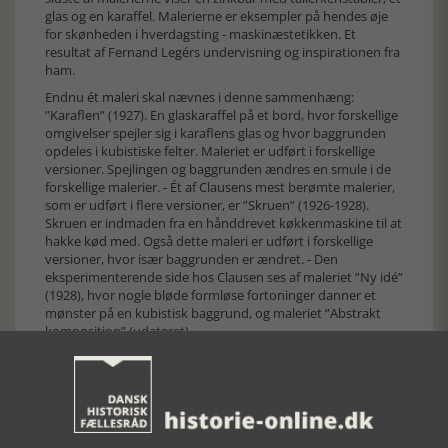
glas og en karaffel. Malerierne er eksempler på hendes øje
for skønheden i hverdagsting - maskinæstetikken. Et
resultat af Fernand Legérs undervisning og inspirationen fra
ham.
Endnu ét maleri skal nævnes i denne sammenhæng:
”Karaflen” (1927). En glaskaraffel på et bord, hvor forskellige
omgivelser spejler sig i karaflens glas og hvor baggrunden
opdeles i kubistiske felter. Maleriet er udført i forskellige
versioner. Spejlingen og baggrunden ændres en smule i de
forskellige malerier. - Ét af Clausens mest berømte malerier,
som er udført i flere versioner, er ”Skruen” (1926-1928).
Skruen er indmaden fra en hånddrevet køkkenmaskine til at
hakke kød med. Også dette maleri er udført i forskellige
versioner, hvor især baggrunden er ændret. - Den
eksperimenterende side hos Clausen ses af maleriet ”Ny idé”
(1928), hvor nogle bløde formløse fortoninger danner et
mønster på en kubistisk baggrund, og maleriet ”Abstrakt
komposition” (udateret).
De sidste afsnit af bogen er rettet mod kunsthistorisk og
historisk interesserede læsere. Afsnittet kaldes samlet for
”Arkivet og kunsthistorien.” - Franciska Clausen samlede
hele livet breve, udklip, anmeldelser, udstillingskataloger,
interviews, fotos m.m. Brevene er samlet for sig og