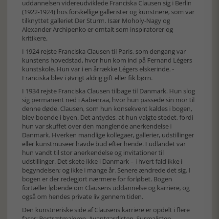
uddannelsen videreudviklede Franciska Clausen sig i Berlin
(1922-1924) hos forskellige gallerister og kunstnere, som var
tilknyttet galleriet Der Sturm. Især Moholy-Nagy og
Alexander Archipenko er omtalt som inspiratorer og
kritikere.
I 1924 rejste Franciska Clausen til Paris, som dengang var
kunstens hovedstad, hvor hun kom ind på Fernand Légers
kunstskole. Hun var i en årrække Légers elskerinde. -
Franciska blev i øvrigt aldrig gift eller fik børn.
I 1934 rejste Franciska Clausen tilbage til Danmark. Hun slog
sig permanent ned i Aabenraa, hvor hun passede sin mor til
denne døde. Clausen, som hun konsekvent kaldes i bogen,
blev boende i byen. Det antydes, at hun valgte stedet, fordi
hun var skuffet over den manglende anerkendelse i
Danmark. Hverken mandlige kollegaer, gallerier, udstillinger
eller kunstmuseer havde bud efter hende. I udlandet var
hun vandt til stor anerkendelse og invitationer til
udstillinger. Det skete ikke i Danmark – i hvert fald ikke i
begyndelsen; og ikke i mange år. Senere ændrede det sig. I
bogen er der redegjort nærmere for forløbet. Bogen
fortæller løbende om Clausens uddannelse og karriere, og
også om hendes private liv gennem tiden.
Den kunstneriske side af Clausens karriere er opdelt i flere
faser: Portrætmaleren, Avantgardisten, Surrealisten,