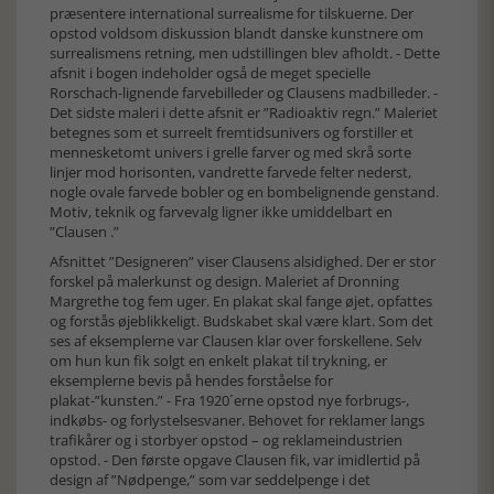
præsentere international surrealisme for tilskuerne. Der
opstod voldsom diskussion blandt danske kunstnere om
surrealismens retning, men udstillingen blev afholdt. - Dette
afsnit i bogen indeholder også de meget specielle
Rorschach-lignende farvebilleder og Clausens madbilleder. -
Det sidste maleri i dette afsnit er ”Radioaktiv regn.” Maleriet
betegnes som et surreelt fremtidsunivers og forstiller et
mennesketomt univers i grelle farver og med skrå sorte
linjer mod horisonten, vandrette farvede felter nederst,
nogle ovale farvede bobler og en bombelignende genstand.
Motiv, teknik og farvevalg ligner ikke umiddelbart en
”Clausen .”
Afsnittet ”Designeren” viser Clausens alsidighed. Der er stor
forskel på malerkunst og design. Maleriet af Dronning
Margrethe tog fem uger. En plakat skal fange øjet, opfattes
og forstås øjeblikkeligt. Budskabet skal være klart. Som det
ses af eksemplerne var Clausen klar over forskellene. Selv
om hun kun fik solgt en enkelt plakat til trykning, er
eksemplerne bevis på hendes forståelse for
plakat-”kunsten.” - Fra 1920´erne opstod nye forbrugs-,
indkøbs- og forlystelsesvaner. Behovet for reklamer langs
trafikårer og i storbyer opstod – og reklameindustrien
opstod. - Den første opgave Clausen fik, var imidlertid på
design af ”Nødpenge,” som var seddelpenge i det