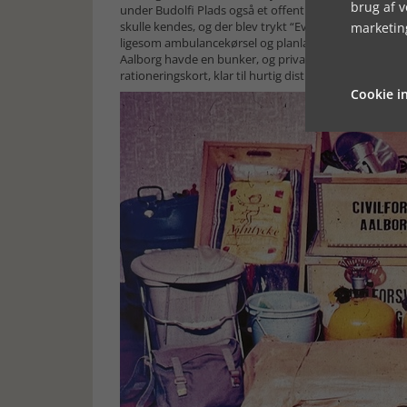
brug af 
under Budolfi Plads også et offentligt beskyttelsesr
skulle kendes, og der blev trykt “Evakuerings-skilte” 
marketin
ligesom ambulancekørsel og planlægning af store beg
Aalborg havde en bunker, og private vagtværn og bere
rationeringskort, klar til hurtig distribution.
Cookie in