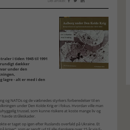
Del artikel:



ler i tiden 1945 til 1991
 grundigt dækker
svar under den
kningen,
lagre - alt er med i den
ng og NATOs og de væbnedes styrkers forberedelser til en
folkningen under Den Kolde Krig er i fokus. Hvordan ville man
hyggelig trussel, som kunne risikere at koste mange liv og
r havde stråleskader.
kte er taget op igen efter Ruslands overfald på Ukraine. Et
 kriser”, som er sendt ud til alle danskere over 15 år via E-