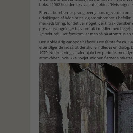
boks. I 1962 hed den ekvivalente folder: “Hvis krige
Efter at bomberne sprang over Japan, og verden omstill
udviklingen af både brint- og atombomber. I befol
markedsføring, for det var noget, der tiltrak danske
prøvesprængninger blev omtalt i medier med begejstri
2,5 sekund”. Det forekom, at man så på atomtruslen
Den Kolde Krig var opdelt i faser. Den første fra ca. 1
efterfølgende indså, at der skulle indledes en dialog.
1979. Nedrustningsaftaler hjalp i en periode, men dy
atomvåben, hvis ikke Sovjetunionen fjernede rakette