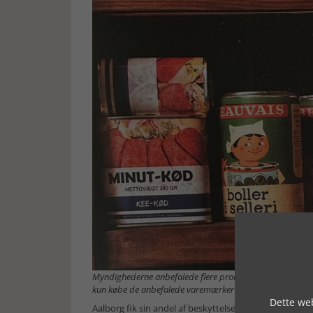
Myndighederne anbefalede flere produkter til borgerne. B
kun købe de anbefalede varemærker i Irma. De skabte s
Dette web
Aalborg fik sin andel af beskyttelsesrum og såkaldte