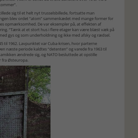
n kommer”.
ede sig til et helt nyt trusselsbillede, fortsatte man
kningen blev ordet “atom” sammenkædet med mange former for
rnes opmærksomhed. De var eksempler på, at effekten af
ng. “Tænk at et stort hus i flere etager kan være blæst væk på
 med gys og som underholdning og ikke med afsky og rædsel.
945 til 1962. Lavpunktet var Cuba-krisen, hvor parterne
 Den næste periode kaldtes “detenten” og varede fra 1963 til
namikken ændrede sig, og NATO besluttede at opstille
r fra Østeuropa.