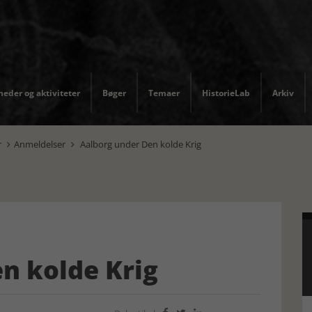
eder og aktiviteter
Bøger
Temaer
HistorieLab
Arkiv
r
Anmeldelser
Aalborg under Den kolde Krig


n kolde Krig