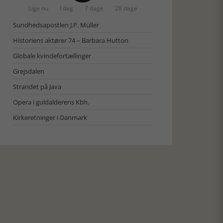
Lige nu
I dag
7 dage
28 dage
Sundhedsapostlen J.P. Müller
Historiens aktører 74 – Barbara Hutton
Globale kvindefortællinger
Grejsdalen
Strandet på Java
Opera i guldalderens Kbh.
Kirkeretninger i Danmark