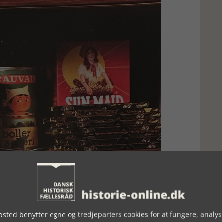
landt andet Minut-kød og frikadeller i fedt. Uheldigvis kunne man
tor medieomtale
sted benytter egne og tredjeparters cookies for at fungere, analys
 betondækningsgrave. I øvrigt er den store parkeringskælder