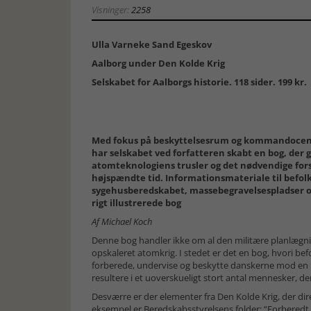
Visninger:
2258
Ulla Varneke Sand Egeskov
Aalborg under Den Kolde Krig
Selskabet for Aalborgs historie. 118 sider. 199 kr.
Med fokus på beskyttelsesrum og kommandocentra
har selskabet ved forfatteren skabt en bog, der
atomteknologiens trusler og det nødvendige for
højspændte tid. Informationsmateriale til befol
sygehusberedskabet, massebegravelsespladser og 
rigt illustrerede bog
Af Michael Koch
Denne bog handler ikke om al den militære planlægni
opskaleret atomkrig. I stedet er det en bog, hvori be
forberede, undervise og beskytte danskerne mod en u
resultere i et uoverskueligt stort antal mennesker, de
Desværre er der elementer fra Den Kolde Krig, der dire
eksempel er Beredskabsstyrelsens folder: “Forberedt på