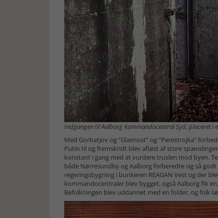
Indgangen til Aalborg Kommandocentral Syd, placeret i 
Med Gorbatjov og “Glasnost” og “Perestrojka” forbedr
Putin til og fremskridt blev afløst af store spændinger
konstant i gang med at vurdere truslen mod byen. Te
både Nørresundby og Aalborg forberedte sig så godt
regeringsbygning i bunkeren REAGAN Vest og der bl
kommandocentraler blev bygget, også Aalborg fik en.
Befolkningen blev uddannet med en folder, og folk lært