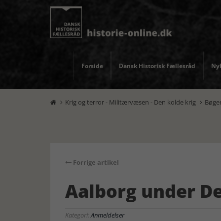
Forside
Dansk Historisk Fællesråd
Nyh
Krig og terror - Militærvæsen - Den kolde krig
Bøge


Forrige artikel
Aalborg under De
Kategori:
Anmeldelser