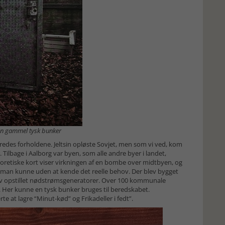
en gammel tysk bunker
edes forholdene. Jeltsin opløste Sovjet, men som vi ved, kom
. Tilbage i Aalborg var byen, som alle andre byer i landet,
oretiske kort viser virkningen af en bombe over midtbyen, og
 man kunne uden at kende det reelle behov. Der blev bygget
ev opstillet nødstrømsgeneratorer. Over 100 kommunale
 Her kunne en tysk bunker bruges til beredskabet.
e at lagre “Minut-kød” og Frikadeller i fedt”.