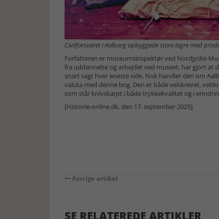
Civilforsvaret i Aalborg opbyggede store lagre med produ
Forfatteren er museumsinspektør ved Nordjyske Muse
fra uddannelse og arbejdet ved museet, har gjort a
snart sagt hver eneste side. Nok handler den om Aalb
valuta med denne bog. Den er både velskrevet, veldo
som står knivskarpt i både trykkekvalitet og i erindr
[Historie-online.dk, den 17. september 2025]
Forrige artikel
SE RELATEREDE ARTIKLER