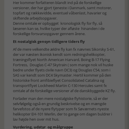
Her kommer forfatteren blandt ind på de forskellige
versioner, der har gjort tjeneste i Danmark, samt motorer,
topfart og rækkevidde, eventuel våbenlast, havarier og
skiftende arbejdsopgaver.
Denne omtale er opbygget kronologisk fly for fly, så
læseren kan se, hvilke typer der afløste hinanden i de
forskellige forsvarsopgaver gennem årene.
Et nostalgisk gensyn tidligere tiders fly
Af de mere velkendte ældre fly kan fx nævnes Sikorsky S-61,
der var næsten ikonisk kendt som redningshelikopter,
træningsflyet North American Harvard, Boing B-17 Flying
Fortress, Douglas C-47 Skytrain ( som mange nok vil huske
bedre under flyets civile navn DC3) og Douglas C54, som i
SAS var kendt som DC4 Skymaster. Hertil kommer på den
historiske front amfibieflyet Consolidated Catalina og
transportflyet Lockheed Martin C-130 Hercules samt fx
omtale af de forskellige versioner af de danskbyggede KZ fly.
Forlader man den mere nostalgiske flyhistorie, så er der
selvfølgelig også en grundig beskrivelse og en mængde
farvefotos af de nyere flytyper som fx Søværnets nyeste
helikopter EH-101 Merlin, der to gange om dagen buldrer i
lav højde hen over mit hus.
Vurdering, udstyr og målgruppe