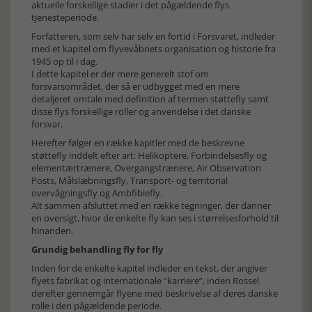
aktuelle forskellige stadier i det pågældende flys
tjenesteperiode.
Forfatteren, som selv har selv en fortid i Forsvaret, indleder
med et kapitel om flyvevåbnets organisation og historie fra
1945 op til i dag.
I dette kapitel er der mere generelt stof om
forsvarsområdet, der så er udbygget med en mere
detaljeret omtale med definition af termen støttefly samt
disse flys forskellige roller og anvendelse i det danske
forsvar.
Herefter følger en række kapitler med de beskrevne
støttefly inddelt efter art: Helikoptere, Forbindelsesfly og
elementærtrænere, Overgangstrænere, Air Observation
Posts, Målslæbningsfly, Transport- og territorial
overvågningsfly og Ambfibiefly.
Alt sammen afsluttet med en række tegninger, der danner
en oversigt, hvor de enkelte fly kan ses i størrelsesforhold til
hinanden.
Grundig behandling fly for fly
Inden for de enkelte kapitel indleder en tekst, der angiver
flyets fabrikat og internationale ”karriere”, inden Rossel
derefter gennemgår flyene med beskrivelse af deres danske
rolle i den pågældende periode.