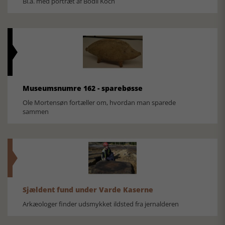
Bl.a. med portræt af Bodil Koch
Museumsnumre 162 - sparebøsse
Ole Mortensøn fortæller om, hvordan man sparede
sammen
Sjældent fund under Varde Kaserne
Arkæologer finder udsmykket ildsted fra jernalderen