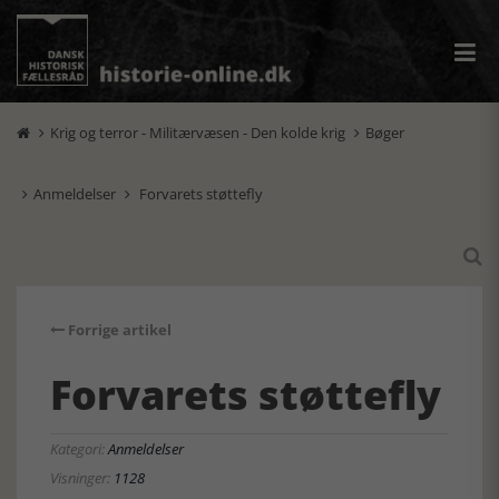
Krig og terror - Militærvæsen - Den kolde krig
Bøger


Anmeldelser
Forvarets støttefly



Forrige artikel
Forvarets støttefly
Kategori:
Anmeldelser
Visninger:
1128