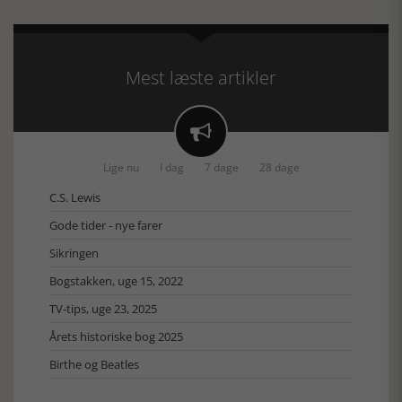
Mest læste artikler

Lige nu
I dag
7 dage
28 dage
C.S. Lewis
Gode tider - nye farer
Sikringen
Bogstakken, uge 15, 2022
TV-tips, uge 23, 2025
Årets historiske bog 2025
Birthe og Beatles