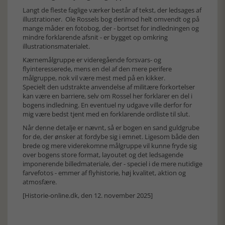
Langt de fleste faglige værker består af tekst, der ledsages af
illustrationer. Ole Rossels bog derimod helt omvendt og på
mange måder en fotobog, der - bortset for indledningen og
mindre forklarende afsnit - er bygget op omkring
illustrationsmaterialet.
Kærnemålgruppe er videregående forsvars- og
flyinteresserede, mens en del af den mere perifere
målgruppe, nok vil være mest med på en kikker.
Specielt den udstrakte anvendelse af militære forkortelser
kan være en barriere, selv om Rossel her forklarer en del i
bogens indledning. En eventuel ny udgave ville derfor for
mig være bedst tjent med en forklarende ordliste til slut.
Når denne detalje er nævnt, så er bogen en sand guldgrube
for de, der ønsker at fordybe sig i emnet. Ligesom både den
brede og mere viderekomne målgruppe vil kunne fryde sig
over bogens store format, layoutet og det ledsagende
imponerende billedmateriale, der - speciel i de mere nutidige
farvefotos - emmer af flyhistorie, høj kvalitet, aktion og
atmosfære.
[Historie-online.dk, den 12. november 2025]