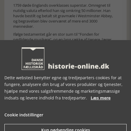
1759 døde Englands overklasses superstar. Omregnet til
nutidig valuta efterlod han sig omkring 50 millioner. Han
havde bestilt og betalt sit gravmæle i Westminster Abbey,
og begravelsen blev overværet af mere end 3000
mennesker.
Ifølge testamentet går en stor sum til ”Fonden for
nødlidende musikere”, og en lang række af tjenere, læger,
apotekere, advokater, teaterfolk og venner bliver rigeligt
betænkt.
Bogen slutter med:
”i dag er Messias ikke længere
begrundelsen for Händels ry som Johann Sebastians ligemand.
For det ry stadfæster hele hans livsværk”.
Bag i bogen findes en liste over særlige fagudtryk, så de ikke
Dette websted benytter egne og tredjeparters cookies for at
skal forklares hver gang inde i teksten. Men Karl Aage
fungere, analysere din brug af vores produkter og tjenester,
Rasmussen forstår kunsten at skrive om musik, uden at
hjælpe med vores salgsfremmende og marketingsmæssige
man skal have den store indsigt i det faglige. Han er en
glimrende musikformidler. Dog havde jeg gerne set lidt
indsats og levere indhold fra tredjeparter.
Læs mere
illustrationer.
Cookie indstillinger
[Historie-online.dk, den 23. juni 2020]
Kun nødvendige cookies