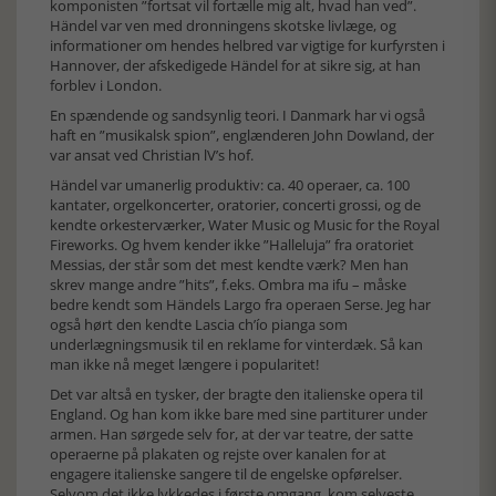
komponisten ”fortsat vil fortælle mig alt, hvad han ved”.
Händel var ven med dronningens skotske livlæge, og
informationer om hendes helbred var vigtige for kurfyrsten i
Hannover, der afskedigede Händel for at sikre sig, at han
forblev i London.
En spændende og sandsynlig teori. I Danmark har vi også
haft en ”musikalsk spion”, englænderen John Dowland, der
var ansat ved Christian lV’s hof.
Händel var umanerlig produktiv: ca. 40 operaer, ca. 100
kantater, orgelkoncerter, oratorier, concerti grossi, og de
kendte orkesterværker, Water Music og Music for the Royal
Fireworks. Og hvem kender ikke ”Halleluja” fra oratoriet
Messias, der står som det mest kendte værk? Men han
skrev mange andre ”hits”, f.eks. Ombra ma ifu – måske
bedre kendt som Händels Largo fra operaen Serse. Jeg har
også hørt den kendte Lascia ch’ío pianga som
underlægningsmusik til en reklame for vinterdæk. Så kan
man ikke nå meget længere i popularitet!
Det var altså en tysker, der bragte den italienske opera til
England. Og han kom ikke bare med sine partiturer under
armen. Han sørgede selv for, at der var teatre, der satte
operaerne på plakaten og rejste over kanalen for at
engagere italienske sangere til de engelske opførelser.
Selvom det ikke lykkedes i første omgang, kom selveste