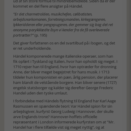
ud af sin store formue til mindrebemidlede. Siden da er der
kommet en del flere ansigter på Händel.
”Er det charmetrolden, musikchefen, cølibatisten,
arbejdsnarkomanen, forretningsmanden, kirkegængeren,
lykkeridderen eller pengepugeren, der gemmer sig bag det ret
anonyme parykklædte åsyn vi kender fra de få overleverede
portrætter?”
(p. 195)
Det giver forfatteren os en del svartilbud på i bogen, og det
er ret underholdende.
Händel komponerede mange italienske operaer, som han
fik opført i Tyskland og Italien, hvor han opholdt sig meget. I
1710 rejser han til England, hvor han optræder for dronning
Anne, der bliver meget begejstret for hans musik. I 1713
tildeler hun komponisten en pæn, årlig pension, der placerer
ham blandt de velstående borgere. Han bliver senere (1727)
engelsk statsborger og kalder sig derefter George Frederic
Handel uden den tyske umlaut.
I forbindelse med Händels flytning til England har Karl Aage
Rasmussen en spændende teori: Var Händel spion for sin
arbejdsgiver, kurfyrst Georg Ludwig i Hannover, der skulle
arve Englands trone? Hannover-hoffets officielle
repræsentant i London informerede kurfyrsten om at ”Mr.
Handel har i flere tilfælde vist sig meget nyttig”, og at