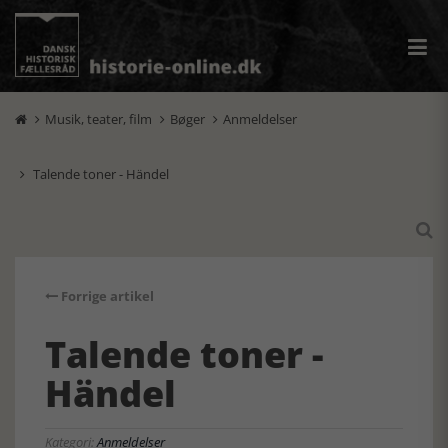
Musik, teater, film
Bøger
Anmeldelser



Talende toner - Händel


Forrige artikel
Talende toner -
Händel
Kategori:
Anmeldelser