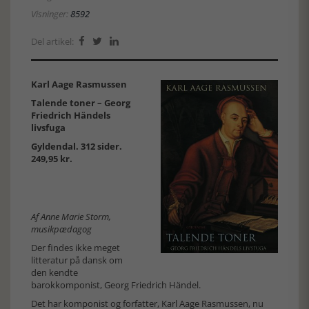
Visninger:
8592
Del artikel:



Karl Aage Rasmussen
Talende toner – Georg
Friedrich Händels
livsfuga
Gyldendal. 312 sider.
249,95 kr.
Af Anne Marie Storm,
musikpædagog
Der findes ikke meget
litteratur på dansk om
den kendte
barokkomponist, Georg Friedrich Händel.
Det har komponist og forfatter, Karl Aage Rasmussen, nu