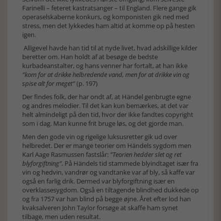
Farinelli – feteret kastratsanger – til England. Flere gange gik
operaselskaberne konkurs, og komponisten gik ned med
stress, men det lykkedes ham altid at komme op på hesten
igen.
Alligevel havde han tid til at nyde livet, hvad adskillige kilder
beretter om. Han holdt af at besøge de bedste
kurbadeanstalter, og hans venner har fortalt, at han ikke
”kom for at drikke helbredende vand, men for at drikke vin og
spise alt for meget”
(p. 197)
Der findes folk, der har ondt af, at Händel genbrugte egne
og andres melodier. Til det kan kun bemærkes, at det var
helt almindeligt på den tid, hvor der ikke fandtes copyright
som i dag. Man kunne frit bruge løs, og det gjorde man.
Men den gode vin og rigelige luksusretter gik ud over
helbredet. Der er mange teorier om Händels sygdom men
Karl Aage Rasmussen fastslår:
”Teorien hedder slet og ret
blyforgiftning”.
På Händels tid stammede blyindtaget især fra
vin og hedvin, vandrør og vandtanke var af bly, så kaffe var
også en farlig drik. Dermed var blyforgiftning især en
overklassesygdom. Også en tiltagende blindhed dukkede op
og fra 1757 var han blind på begge øjne. Året efter lod han
kvaksalveren John Taylor forsøge at skaffe ham synet
tilbage, men uden resultat.