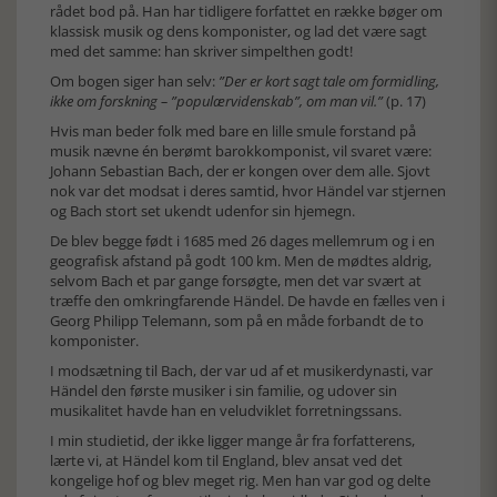
rådet bod på. Han har tidligere forfattet en række bøger om
klassisk musik og dens komponister, og lad det være sagt
med det samme: han skriver simpelthen godt!
Om bogen siger han selv:
”Der er kort sagt tale om formidling,
ikke om forskning – ”populærvidenskab”, om man vil.”
(p. 17)
Hvis man beder folk med bare en lille smule forstand på
musik nævne én berømt barokkomponist, vil svaret være:
Johann Sebastian Bach, der er kongen over dem alle. Sjovt
nok var det modsat i deres samtid, hvor Händel var stjernen
og Bach stort set ukendt udenfor sin hjemegn.
De blev begge født i 1685 med 26 dages mellemrum og i en
geografisk afstand på godt 100 km. Men de mødtes aldrig,
selvom Bach et par gange forsøgte, men det var svært at
træffe den omkringfarende Händel. De havde en fælles ven i
Georg Philipp Telemann, som på en måde forbandt de to
komponister.
I modsætning til Bach, der var ud af et musikerdynasti, var
Händel den første musiker i sin familie, og udover sin
musikalitet havde han en veludviklet forretningssans.
I min studietid, der ikke ligger mange år fra forfatterens,
lærte vi, at Händel kom til England, blev ansat ved det
kongelige hof og blev meget rig. Men han var god og delte