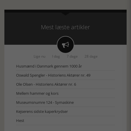
Mest læste artikler

Lige nu
I dag
7 dage
28 dage
Husmænd i Danmark gennem 1000 år
Oswald Spengler - Historiens Aktører nr. 49
Ole Olsen - Historiens Aktører nr. 6
Mellem hammer og kors
Museumsnumre 124 - Symaskine
Kejserens sidste kaperkrydser
Hest