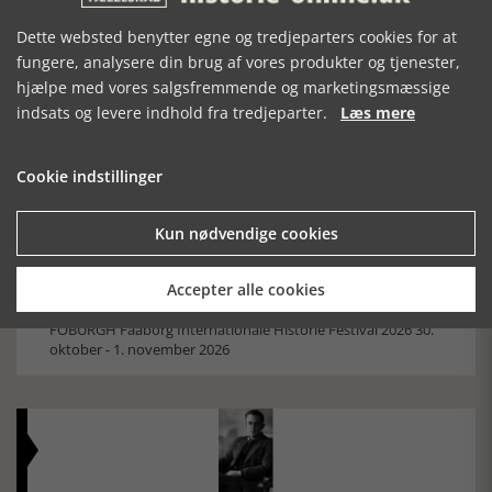
Dette websted benytter egne og tredjeparters cookies for at
Mosefolket
fungere, analysere din brug af vores produkter og tjenester,
hjælpe med vores salgsfremmende og marketingsmæssige
Den største samling af moselig i verden på Museum
Silkeborg Hovedgården
indsats og levere indhold fra tredjeparter.
Læs mere
Cookie indstillinger
Kun nødvendige cookies
Accepter alle cookies
Historisk festival i Faaborg
FOBURGH Faaborg Internationale Historie Festival 2026 30.
oktober - 1. november 2026