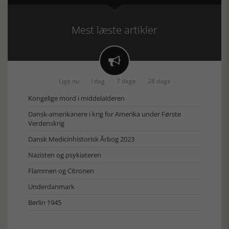
Mest læste artikler

Lige nu
I dag
7 dage
28 dage
Kongelige mord i middelalderen
Dansk-amerikanere i krig for Amerika under Første
Verdenskrig
Dansk Medicinhistorisk Årbog 2023
Nazisten og psykiateren
Flammen og Citronen
Underdanmark
Berlin 1945