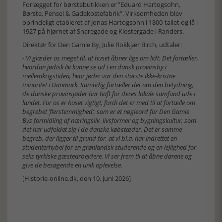
Forlægget for børstebutikken er ”Eduard Hartogsohn,
Børste, Pensel & Gadekostefabrik”. Virksomheden blev
oprindeligt etableret af Jonas Hartogsohn i 1800-tallet og lå i
1927 på hjørnet af Snaregade og Klostergade i Randers.
Direktør for Den Gamle By, Julie Rokkjær Birch, udtaler:
-
Vi glæder os meget til, at huset åbner lige om lidt. Det fortæller,
hvordan jødisk liv kunne se ud i en dansk provinsby i
mellemkrigstiden, hvor jøder var den største ikke-kristne
minoritet i Danmark. Samtidig fortæller det om den betydning,
de danske provinsjøder har haft for deres lokale samfund ude i
landet. For os er huset vigtigt, fordi det er med til at fortælle om
begrebet ’flerstemmighed’, som er et nøgleord for Den Gamle
Bys formidling af næringsliv, livsformer og bygningskultur, som
det har udfoldet sig i de danske købstæder. Det er samme
begreb, der ligger til grund for, at vi bl.a. har indrettet en
studenterhybel for en grønlandsk studerende og en lejlighed for
seks tyrkiske gæstearbejdere. Vi ser frem til at åbne dørene og
give de besøgende en unik oplevelse.
[Historie-online.dk, den 10. juni 2026]