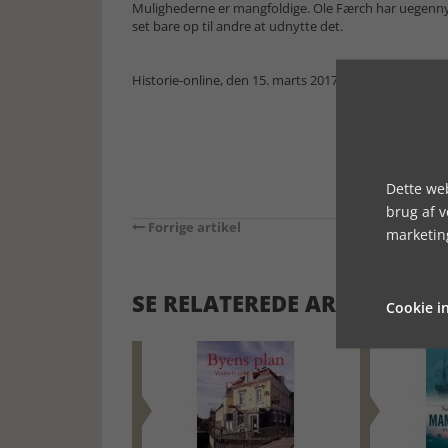
Mulighederne er mangfoldige. Ole Færch har uegennytt
set bare op til andre at udnytte det.
Historie-online, den 15. marts 2017
Dette web
brug af 
Forrige artikel
marketin
SE RELATEREDE ARTIKLER
Cookie in