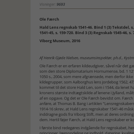
Visninger:
9693
Ole Færch
Hald Lens regnskab 1541-46. Bind 1 (3) Tekstdel, s.
1541-45, s. 159-720. Bind 3 (3) Regnskab 1545-46, s. 
Viborg Museum, 2016
Af Henrik Gjøde Nielsen, museumsinspektør, ph.d., Kyst
Ole Færch er en erfaren kildeudgiver, såvel når det g
som den store Diplomatarium Hornumense, bd. 1 1216
1050 s., 2004, som mere afgrænsede, men derfor ikk
kildegrupper, som Aalborghus lens jordebog 1562, 472 
kommet til det store Hald Len, som i 1544, da lenet h
kronens største indtægtskilde af lenene i Jylland, målt
af en opgave. Og det er Ole Færch bevidst om. Færch
anføre, at Thomas B. Bang i artiklen ”Lensregnskabern
1914-16 skrev, at Hald Lens regnskaber 1541-46 måsk
inddragne gods fra Viborg Stift, men at deres ordning va
dem. Hertil føjer Færch, at Hald Lens regnskaber er 
I første bind redegøres indgående for regnskabet, 
principper, lægsopdeling og indhold, datering, kvalite