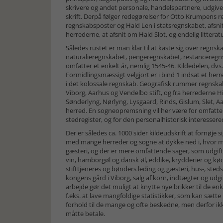
skrivere og andet personale, handelspartnere, udgiv
skrift. Derpå følger redegørelser for Otto Krumpens 
regnskabsposter og Hald Len i statsregnskabet, afsnit
herrederne, at afsnit om Hald Slot, og endelig littera
Således rustet er man klar til at kaste sig over regnsk
naturalieregnskabet, pengeregnskabet, restanceregns
omfatter et enkelt år, nemlig 1545-46. Kildedelen, dvs. bd
Formidlingsmæssigt velgjort er i bind 1 indsat et herr
i det kolossale regnskab. Geografisk rummer regnskab
Viborg, Aarhus og Vendelbo stift, og fra herrederne H
Sønderlyng, Nørlyng, Lysgaard, Rinds, Gislum, Slet,
herred. En sogneopremsning vil her være for omfatte
stedregister, og for den personalhistorisk interesser
Der er således ca. 1000 sider kildeudskrift at fornøje 
med mange herreder og sogne at dykke ned i, hvor m
gæsteri, og der er mere omfattende sager, som udgifte
vin, hamborgøl og dansk øl, eddike, krydderier og kød, 
stifttjeneres og bønders leding og gæsteri, hus-, stedsm
kongens gård i Viborg, salg af korn, indtægter og ud
arbejde gør det muligt at knytte nye brikker til de e
f.eks. at lave mangfoldige statistikker, som kan sætte 
forhold til de mange og ofte beskedne, men derfor i
måtte betale.