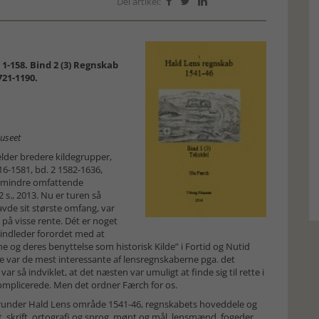
Del artikel:



 1-158. Bind 2 (3) Regnskab
721-1190.
museet
ælder bredere kildegrupper,
-1581, bd. 2 1582-1636,
e mindre omfattende
s., 2013. Nu er turen så
avde sit største omfang, var
 på visse rente. Dét er noget
 indleder forordet med at
e og deres benyttelse som historisk Kilde” i Fortid og Nutid
e var de mest interessante af lensregnskaberne pga. det
r så indviklet, at det næsten var umuligt at finde sig til rette i
komplicerede. Men det ordner Færch for os.
herunder Hald Lens område 1541-46, regnskabets hoveddele og
t, skrift, ortografi og sprog, mønt og mål, lensmænd, fogeder,