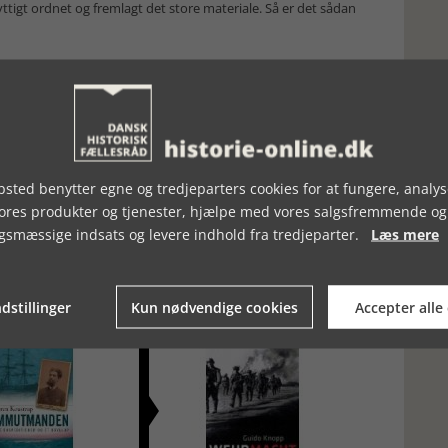
igt ordnet og fremlagt det store materiale. Så er det sådan
sted benytter egne og tredjeparters cookies for at fungere, analys
vores produkter og tjenester, hjælpe med vores salgsfremmende og
gsmæssige indsats og levere indhold fra tredjeparter.
Læs mere
dstillinger
Kun nødvendige cookies
Accepter alle