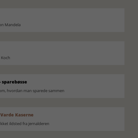
son Mandela
l Koch
 sparebøsse
r om, hvordan man sparede sammen
 Varde Kaserne
ket ildsted fra jernalderen