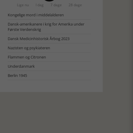
Lige nu
I dag
7 dage
28 dage
Kongelige mord i middelalderen
Dansk-amerikanere i krig for Amerika under
Første Verdenskrig
Dansk Medicinhistorisk Årbog 2023
Nazisten og psykiateren
Flammen og Citronen
Underdanmark
Berlin 1945