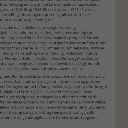
elsesprincip og endelig en række eksempler på regnskabets
regnskab 1545-46 og 1544-45, ekstrakterne 1541-46, diverse
 om stifts-gods-krongods, priser og takster, kort over
tur, stednavne- og personregister.
abet, der kan inddeles i fem kategorier, nemlig
kabet, ekstrakterne og endelig revisionen, der dog kun
. 2 og 3, er afskrift af kilden i originalt sprog, side for side.
edskort samt en løs oversigt, som gør det lettere at finde rundt
et stof fra syslerne Salling, Ommer og Himmersyssel, stiftene
indborg, Harre, Salling Nørre, Rødding, Middelsom, Fjends,
 Aars, Hornum, Hellum, Fleskum, Mors Nørre og Mors Sønder
nde, og meningsløs, men der kan henvises til det glimrende
ede til det lige så udmærkede personnavneregister.
sig med. For de lokalhistorisk interessere er der et stort område
an f.eks. kan finde oplysninger om tiendehavre og præsters
r til kongens ophold i Viborg, med fortegnelser over forbrug af
udgifter til heste og folk osv. Der er fortegnelser over
åls- og skyldpenge, lønninger, køb til slottets drift og til
gifter på penge og klæde osv. Færchs grundige og omstændelige
nkelte områders historie, og mere overordnet er der mulighed for
Hald Slots og kongens forbrug i perspektiv, særligt målt i
kke mindre tyngende afgifter, som bønderne ude i sognene