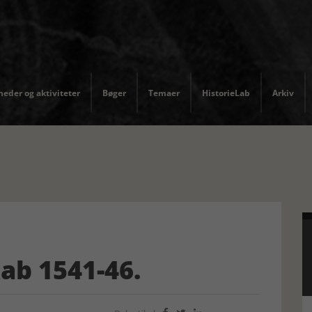
eder og aktiviteter
Bøger
Temaer
HistorieLab
Arkiv
ab 1541-46.