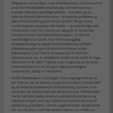
alligevel en central figur i hele frihedskampen, da han kom til
at stå for Frihedsrådets bladudvalg. Dermed kom han i
kontakt med alle væsentlige aktører – det være sig de
ledende frihedsrådsmedlemmer, de ledende politikere og
dets embedsværk og ikke mindst politiet. Børge Outze
havde fingeren på pulsen alle steder – og viderebragte den
information, som han mente var vigtig for at styrke den
moralske kamp mod besættelsesmagten. At ikke alt
nødvendigvis var sandt, men mere opbyggelig
ønsketænkning, var Børge Outzes beskrivelse af B&W-
arbejdernes gåen hjem til deres kolonihaver under
folkestrejken i juni 1944 et eksempel på. En historie i
nyhedsbrevet var, at arbejderne skulle havde sendt et slags
ultimatum til dr. Best: ”Faktisk tyder meget på, at det brev,
Outze beskrev som et af krigens ejendommeligste
dokumenter, aldrig har eksisteret”.
Under folkestrejken i slutningen af juni og begyndelsen af
juli 1944 var der en åbenlys magtkamp mellem Frihedsrådet
og de ledende politikere på Christiansborg. Kampen stod
om hvem der havde mest styr på situationen. Frihedsrådet
havde helt klart både initiativet vedrørende parolerne og
folkestemningen med sig. Politikerne manede derimod til
afblæsning af oprøret. I denne magtkamp blev Børge Outze
sat i en situation, hvor han direkte blev en lus mellem to