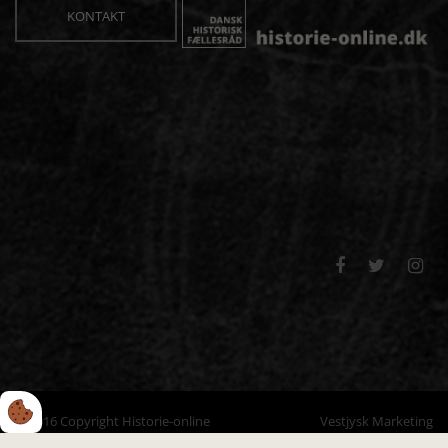
KONTAKT



© 2016 Copyright Historie-online
Vestjysk Marketing