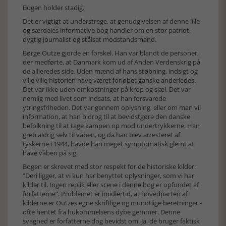
Bogen holder stadig.
Det er vigtigt at understrege, at genudgivelsen af denne lille
og særdeles informative bog handler om en stor patriot,
dygtig journalist og stålsat modstandsmand.
Børge Outze gjorde en forskel. Han var blandt de personer,
der medførte, at Danmark kom ud af Anden Verdenskrig på
de allieredes side. Uden mænd af hans støbning, indsigt og
vilje ville historien have været forløbet ganske anderledes.
Det var ikke uden omkostninger på krop og sjæl. Det var
nemlig med livet som indsats, at han forsvarede
ytringsfriheden. Det var gennem oplysning, eller om man vil
information, at han bidrog til at bevidstgøre den danske
befolkning til at tage kampen op mod undertrykkerne. Han
greb aldrig selv til våben, og da han blev arresteret af
tyskerne i 1944, havde han meget symptomatisk glemt at
have våben på sig.
Bogen er skrevet med stor respekt for de historiske kilder:
”Deri ligger, at vi kun har benyttet oplysninger, som vi har
kilder til. Ingen replik eller scene i denne bog er opfundet af
forfatterne”. Problemet er imidlertid, at hovedparten af
kilderne er Outzes egne skriftlige og mundtlige beretninger -
ofte hentet fra hukommelsens dybe gemmer. Denne
svaghed er forfatterne dog bevidst om. Ja, de bruger faktisk