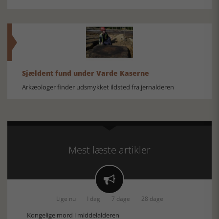
Sjældent fund under Varde Kaserne
Arkæologer finder udsmykket ildsted fra jernalderen
Mest læste artikler

Lige nu
I dag
7 dage
28 dage
Kongelige mord i middelalderen