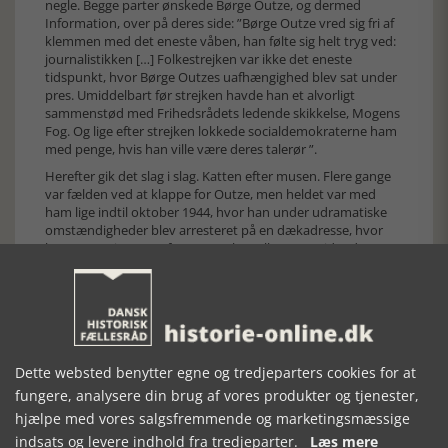
negle. Begge parter ønskede Børge Outze, og dermed
Information, over på deres side: ”Børge Outze vred sig fri af
klemmen med det eneste våben, han følte sig helt tryg ved:
journalistikken […] Folkestrejken var ikke det eneste
tidspunkt, hvor Børge Outzes uafhængighed blev sat under
pres. Umiddelbart før strejken havde han et alvorligt
sammenstød med Frihedsrådets ledende skikkelse, Mogens
Fog. Og lige efter strejken lokkede socialdemokraterne ham
med penge, hvis han ville være deres talerør ”.
Herefter gik det slag i slag. Katten efter musen. Flere gange
var fælden ved at klappe for Outze, men heldet var med
ham lige indtil oktober 1944, hvor han under udramatiske
omstændigheder blev arresteret på en dækadresse, hvor
han var sat i stævne for at mægle mellem to stridende
parter inden for frihedsbevægelsen. Ja, de kunne såmænd
heller ikke altid sammen. Det blev Outzes skæbne.
Han blev straks sat i kraftigt forhør, men holdt til at begynde
med tæt over for tyskerne, så han ikke røbede væsentlige
hemmeligheder i de første timer efter sin arrestation. Det
betød, at forbindelserne udenfor kunne tage deres
Dette websted benytter egne og tredjeparters cookies for at
forholdsregler. Desværre var det op til en weekend, så
fungere, analysere din brug af vores produkter og tjenester,
effektiviteten var til at overskue. I løbet af weekenden blev
hjælpe med vores salgsfremmende og marketingsmæssige
nogle af Outzes forbindelser desværre hentet ind til forhør –
og for nogles vedkommende røg de videre til Frøslevlejren.
indsats og levere indhold fra tredjeparter.
Læs mere