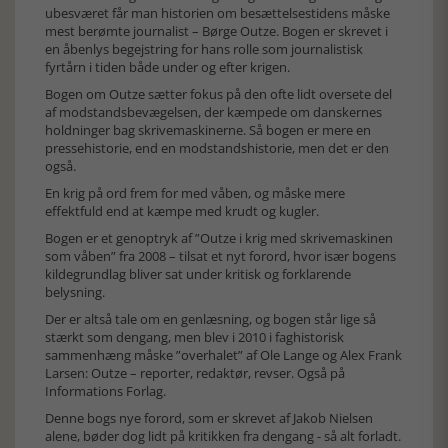
ubesværet får man historien om besættelsestidens måske
mest berømte journalist – Børge Outze. Bogen er skrevet i
en åbenlys begejstring for hans rolle som journalistisk
fyrtårn i tiden både under og efter krigen.
Bogen om Outze sætter fokus på den ofte lidt oversete del
af modstandsbevægelsen, der kæmpede om danskernes
holdninger bag skrivemaskinerne. Så bogen er mere en
pressehistorie, end en modstandshistorie, men det er den
også.
En krig på ord frem for med våben, og måske mere
effektfuld end at kæmpe med krudt og kugler.
Bogen er et genoptryk af ”Outze i krig med skrivemaskinen
som våben” fra 2008 – tilsat et nyt forord, hvor især bogens
kildegrundlag bliver sat under kritisk og forklarende
belysning.
Der er altså tale om en genlæsning, og bogen står lige så
stærkt som dengang, men blev i 2010 i faghistorisk
sammenhæng måske ”overhalet” af Ole Lange og Alex Frank
Larsen: Outze – reporter, redaktør, revser. Også på
Informations Forlag.
Denne bogs nye forord, som er skrevet af Jakob Nielsen
alene, bøder dog lidt på kritikken fra dengang - så alt forladt.