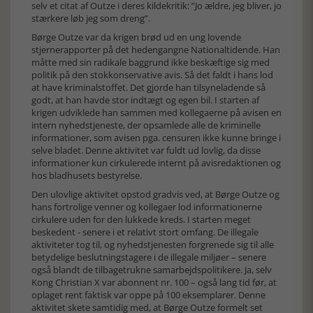
selv et citat af Outze i deres kildekritik: ”Jo ældre, jeg bliver, jo
stærkere løb jeg som dreng”.
Børge Outze var da krigen brød ud en ung lovende
stjernerapporter på det hedengangne Nationaltidende. Han
måtte med sin radikale baggrund ikke beskæftige sig med
politik på den stokkonservative avis. Så det faldt i hans lod
at have kriminalstoffet. Det gjorde han tilsyneladende så
godt, at han havde stor indtægt og egen bil. I starten af
krigen udviklede han sammen med kollegaerne på avisen en
intern nyhedstjeneste, der opsamlede alle de kriminelle
informationer, som avisen pga. censuren ikke kunne bringe i
selve bladet. Denne aktivitet var fuldt ud lovlig, da disse
informationer kun cirkulerede internt på avisredaktionen og
hos bladhusets bestyrelse.
Den ulovlige aktivitet opstod gradvis ved, at Børge Outze og
hans fortrolige venner og kollegaer lod informationerne
cirkulere uden for den lukkede kreds. I starten meget
beskedent - senere i et relativt stort omfang. De illegale
aktiviteter tog til, og nyhedstjenesten forgrenede sig til alle
betydelige beslutningstagere i de illegale miljøer – senere
også blandt de tilbagetrukne samarbejdspolitikere. Ja, selv
Kong Christian X var abonnent nr. 100 – også lang tid før, at
oplaget rent faktisk var oppe på 100 eksemplarer. Denne
aktivitet skete samtidig med, at Børge Outze formelt set