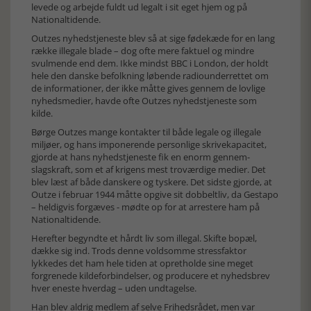
levede og arbejde fuldt ud legalt i sit eget hjem og på
Nationaltidende.
Outzes nyhedstjeneste blev så at sige fødekæde for en lang
række illegale blade – dog ofte mere faktuel og mindre
svulmende end dem. Ikke mindst BBC i London, der holdt
hele den danske befolkning løbende radiounderrettet om
de informationer, der ikke måtte gives gennem de lovlige
nyhedsmedier, havde ofte Outzes nyhedstjeneste som
kilde.
Børge Outzes mange kontakter til både legale og illegale
miljøer, og hans imponerende personlige skrivekapacitet,
gjorde at hans nyhedstjeneste fik en enorm gennem­
slagskraft, som et af krigens mest troværdige medier. Det
blev læst af både danskere og tyskere. Det sidste gjorde, at
Outze i februar 1944 måtte opgive sit dobbeltliv, da Gestapo
– heldigvis forgæves - mødte op for at arrestere ham på
Nationaltidende.
Herefter begyndte et hårdt liv som illegal. Skifte bopæl,
dække sig ind. Trods denne voldsomme stressfaktor
lykkedes det ham hele tiden at opretholde sine meget
forgrenede kildeforbindelser, og producere et nyhedsbrev
hver eneste hverdag – uden undtagelse.
Han blev aldrig medlem af selve Frihedsrådet, men var