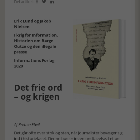
Del artikel:



Erik Lund og Jakob
Nielsen
I krig for Information.
Historien om Børge
Outze og den illegale
presse
Informations Forlag
2020
Det frie ord
– og krigen
Af Preben Etwil
Det går ofte over stok og sten, når journalister bevæger sig
ind i historiefaget. Denne bog er ingen undtagelse. Let og