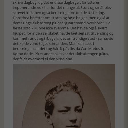
skrive dagbog, og det er disse dagbøger, forfatteren
imponerende nok har fundet mange af. Stort og småt blev
skrevet ind, men også beretningerne om de triste ting.
Dorothea beretter om storm og høje bølger, men også at
deres unge skibsdreng pludselig var “mand overbord”. De
fleste søfolk kunne ikke svømme. Det havde også svært
hjulpet, for inden sejlskibet havde fået sejl sat til vending og
kommet rundt og tilbage til det omtrentlige sted - så havde
det kolde vand taget sømanden. Man kan læse i
beretningen, at det tog hårdt på alle, da Carl Marius fra
Rømø døde. På et andet skib var det skibsdrengen Julius,
der faldt overbord til den visse død.