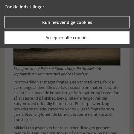
Cookie indstillinger
Kun nødvendige cookies
Accepter alle cookies
Skibsportræt af Peiho af Sønderborg. På dækket står
kaptajnsfruen sammen med andre skikkelser
Piratoverfald var meget frygtet. Det var med rette, for der
var mange af dem. De overfaldt skibene om natten, dræbte
alle, stjal alt hvad de kunne bruge fra kahytter og lasten, for
så at sætte ild på skibet. Blev piraterne fanget var det
kutyme med offentlig henrettelse. Et skarpt sværd, og
hovederne trillede. Piraterne var nok ligeså frygtede som
fjerne østens tyfoner. De kunne desværre nemt koste et
knust skib.
Mikkel Leth Jespersen har researchet til bogen gennem
mange år. Han har fulgt sporet på dagbøgerne, og han har