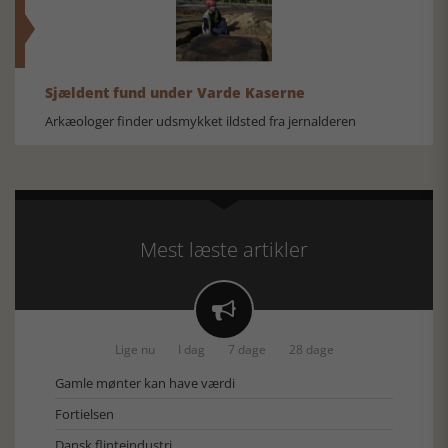
Sjældent fund under Varde Kaserne
Arkæologer finder udsmykket ildsted fra jernalderen
Mest læste artikler

Lige nu
I dag
7 dage
28 dage
Gamle mønter kan have værdi
Fortielsen
Dansk flinteindustri