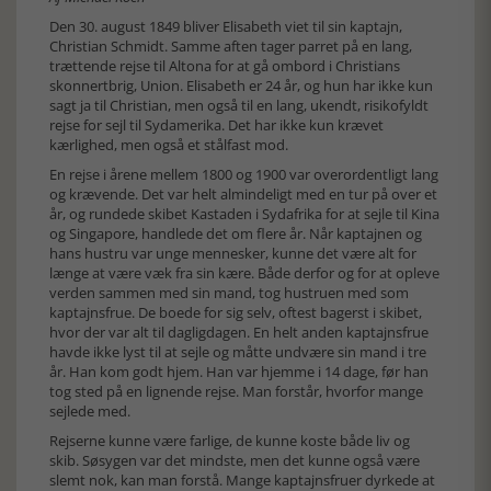
Den 30. august 1849 bliver Elisabeth viet til sin kaptajn,
Christian Schmidt. Samme aften tager parret på en lang,
trættende rejse til Altona for at gå ombord i Christians
skonnertbrig, Union. Elisabeth er 24 år, og hun har ikke kun
sagt ja til Christian, men også til en lang, ukendt, risikofyldt
rejse for sejl til Sydamerika. Det har ikke kun krævet
kærlighed, men også et stålfast mod.
En rejse i årene mellem 1800 og 1900 var overordentligt lang
og krævende. Det var helt almindeligt med en tur på over et
år, og rundede skibet Kastaden i Sydafrika for at sejle til Kina
og Singapore, handlede det om flere år. Når kaptajnen og
hans hustru var unge mennesker, kunne det være alt for
længe at være væk fra sin kære. Både derfor og for at opleve
verden sammen med sin mand, tog hustruen med som
kaptajnsfrue. De boede for sig selv, oftest bagerst i skibet,
hvor der var alt til dagligdagen. En helt anden kaptajnsfrue
havde ikke lyst til at sejle og måtte undvære sin mand i tre
år. Han kom godt hjem. Han var hjemme i 14 dage, før han
tog sted på en lignende rejse. Man forstår, hvorfor mange
sejlede med.
Rejserne kunne være farlige, de kunne koste både liv og
skib. Søsygen var det mindste, men det kunne også være
slemt nok, kan man forstå. Mange kaptajnsfruer dyrkede at