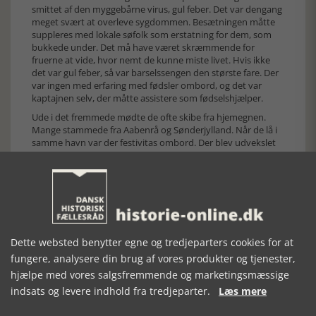
smittet af den myggebårne virus, gul feber. Det var dengang
meget svært at overleve sygdommen. Besætningen måtte
suppleres med lokale søfolk som erstatning for dem, som
bukkede under. Det må have været skræmmende for
fruerne at vide, hvor nemt de kunne miste livet. Hvis ikke
det var gul feber, så var barselssengen den største fare. Der
var ingen med erfaring med fødsler ombord, og det var
kaptajnen selv, der måtte assistere som fødselshjælper.
Ude i det fremmede mødte de ofte skibe fra hjemegnen.
Mange stammede fra Aabenrå og Sønderjylland. Når de lå i
samme havn var der festivitas ombord. Der blev udvekslet
nyt hjemmefra, og talt om havne, skibe og destinationer.
Kaptajnen og hans hustru mødte to tyske kaptajner, men
fruen syntes, de var håbløse, for uanset hvad hun
konverserede om, drejede de omgående samtalen hen på
skibe. Der er i bogen ellers beskrevet mange sjove
oplevelser. Som den “løjerlige fisk med lange arme, som
efterlod en sort plamage, hvor den havde ligget på dækket.
Dette websted benytter egne og tredjeparters cookies for at
Den blev smidt ud, for den slags kan man ikke spise” Der var
dog en anden kaptajnsfrue, der skrev i dagbogen om
fungere, analysere din brug af vores produkter og tjenester,
tilberedningen af blæksprutter, at de smagte dejligt.
hjælpe med vores salgsfremmende og marketingsmæssige
indsats og levere indhold fra tredjeparter.
Læs mere