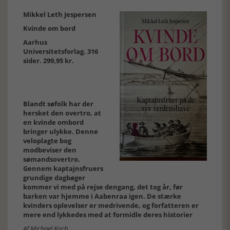
Mikkel Leth Jespersen
Kvinde om bord
Aarhus
Universitetsforlag. 316
sider. 299,95 kr.
Blandt søfolk har der
hersket den overtro, at
en kvinde ombord
bringer ulykke. Denne
veloplagte bog
modbeviser den
sømandsovertro.
Gennem kaptajnsfruers
grundige dagbøger
kommer vi med på rejse dengang, det tog år, før
barken var hjemme i Aabenraa igen. De stærke
kvinders oplevelser er medrivende, og forfatteren er
mere end lykkedes med at formidle deres historier
Af Michael Koch