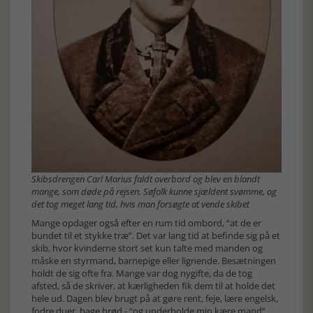
Skibsdrengen Carl Marius faldt overbord og blev en blandt
mange, som døde på rejsen. Søfolk kunne sjældent svømme, og
det tog meget lang tid, hvis man forsøgte at vende skibet
Mange opdager også efter en rum tid ombord, “at de er
bundet til et stykke træ”. Det var lang tid at befinde sig på et
skib, hvor kvinderne stort set kun talte med manden og
måske en styrmand, barnepige eller lignende. Besætningen
holdt de sig ofte fra. Mange var dog nygifte, da de tog
afsted, så de skriver, at kærligheden fik dem til at holde det
hele ud. Dagen blev brugt på at gøre rent, feje, lære engelsk,
fodre duer, bage brød - “og underholde min kære mand”.