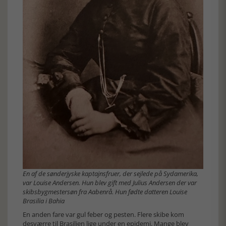
En af de sønderjyske kaptajnsfruer, der sejlede på Sydamerika,
var Louise Andersen. Hun blev gift med Julius Andersen der var
skibsbygmestersøn fra Aabenrå. Hun fødte datteren Louise
Brasilia i Bahia
En anden fare var gul feber og pesten. Flere skibe kom
desværre til Brasilien lige under en epidemi. Mange blev