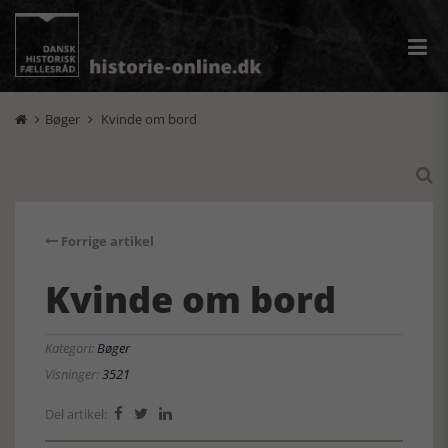
Bøger
Kvinde om bord



Forrige artikel
Kvinde om bord
Kategori:
Bøger
Visninger:
3521
Del artikel:


