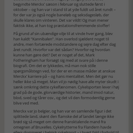
begyndte Merckx’ sæson i februar og sluttede først i
oktober – og han var i stand til at yde fuldt ud året rundt –
for der var jo også nogle baneløb og seksdagesløb, der
skulle klares om vinteren. Det var vildt! Og man mener
faktisk ikke, at han tog præstationsfremmende stoffer!
På grund af sin ubændige vilje til at vinde hver gang, blev
han kaldt ”Kannibalen”. Han overlod sjældent noget til
andre, men fortærede modstandere og sejre dag efter dag
året rundt. Hvorfor var det sådan? Hvorfor og hvordan
kunne han gøre det? Det er noget af det, Mark
Fotheringham har forsøgt sig med at svare på i denne
biografi. Om det er lykkedes, må man nok stille
spørgsmålstegn ved, for der er en masse måder at anskue
Merckx’ karriere på – og hans mentalitet. Men det gør nu
heller ikke så meget. Man vil jo nødig have alle myter skudt i
sænk omkring dette cykelfænomen. Cykelsporten lever i høj
grad på de gode, glorværdige historier, mand imod natur,
blod, sved og tårer osv., og det vil den formodentlig gerne
blive ved med.
Merckx var jo belgier, og han var en samlende figur i det
splittede land, skønt den flamske del af landet længe ikke
brød sig så meget om denne fransktalende mand fra
omegnen af Bruxelles. Cykelrytterne fra Flandern havde
ellers domineret i belgisk cykelsport – i hvert fald i forhold til