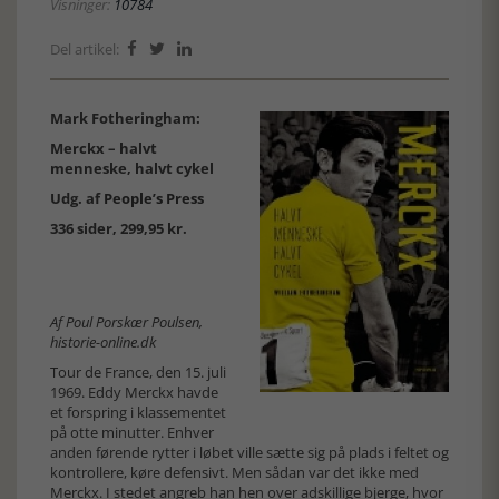
Visninger:
10784
Del artikel:



Mark Fotheringham:
Merckx – halvt
menneske, halvt cykel
Udg. af
People’s Press
336 sider, 299,95 kr.
Af Poul Porskær Poulsen,
historie-online.dk
Tour de France, den 15. juli
1969. Eddy Merckx havde
et forspring i klassementet
på otte minutter. Enhver
anden førende rytter i løbet ville sætte sig på plads i feltet og
kontrollere, køre defensivt. Men sådan var det ikke med
Merckx. I stedet angreb han hen over adskillige bjerge, hvor