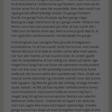
forårsklassikerne i Ardennerne og Flandern, som man på de
kanter anser for at være det essentielle. Men dem vandt han
også ganske eftertrykkeligt endda. To gange Flandern
Rundt, tre gange Paris-Roubaix og fem gange Liège-
Bastogne-Liège. Dertil kom så syv gange vinder i Milano-San
Remo, som han sad suverænt på, efter at han vandt det i
1966 som sin første store sejr. Man kunne jo godt føje til, at
han også blev verdensmester i landevejsløb tre gange.
Fotheringham kan opregne flere grunde til belgierens
kannibalisme. Fx at han vandt, fordi han kunne. Han havde
faktisk ikke lyst til at lade en anden rytter løbe med sejren,
når han selv mente, at han kunne vinde. En anden gjaldt
især for etapeløbene, at han aldrig var sikker på sejren, lige
meget hvor langt han var foran de nærmeste modstandere.
Han var klar over, at der pludselig kunne komme et fysisk
nedbrud, der kunne sætte den samlede sejr i fare, så det var
med at samle sekunder og minutter overalt, hvor det kunne
lade sig gøre. Og Merckx gjorde det virkelig i al slags terræn –
opad, nedad, i et felt på flad vej eller i enkeltstartens kamp
mod minutterne. Han kunne holde en enorm høj fart i
meget lang tid og han kunne sprinte. Merckx var udenfor
løbene en stille mand – måske lidt arrogant i sin attitude,
men han sagde ikke mere end højest nødvendigt. Enkelte
gange kunne han skeje ud med drukgilder med nogle af sine