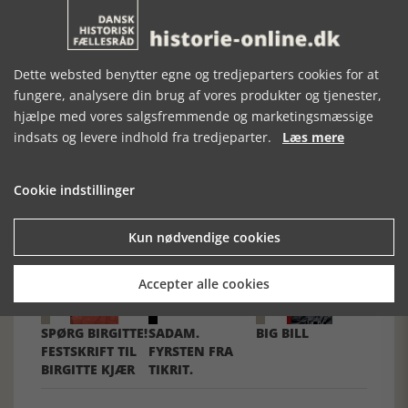
siden, verdens bedste cykelrytter hed Eddy Merckx, men
det er sandelig stadig spændende at læse om.
Dette websted benytter egne og tredjeparters cookies for at
fungere, analysere din brug af vores produkter og tjenester,
hjælpe med vores salgsfremmende og marketingsmæssige
indsats og levere indhold fra tredjeparter.
Læs mere
Forrige artikel
Cookie indstillinger
SE RELATEREDE ARTIKLER
Kun nødvendige cookies
Accepter alle cookies
SPØRG BIRGITTE!
SADAM.
BIG BILL
FESTSKRIFT TIL
FYRSTEN FRA
BIRGITTE KJÆR
TIKRIT.