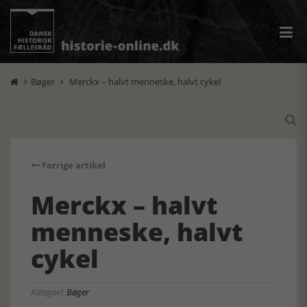
Bøger
Merckx – halvt menneske, halvt cykel



Forrige artikel
Merckx – halvt
menneske, halvt
cykel
Kategori:
Bøger