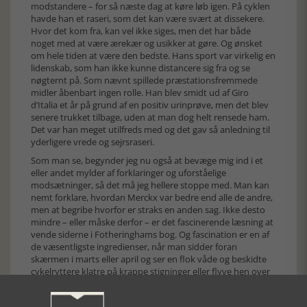
modstandere – for så næste dag at køre løb igen. På cyklen
havde han et raseri, som det kan være svært at dissekere.
Hvor det kom fra, kan vel ikke siges, men det har både
noget med at være ærekær og usikker at gøre. Og ønsket
om hele tiden at være den bedste. Hans sport var virkelig en
lidenskab, som han ikke kunne distancere sig fra og se
nøgternt på. Som nævnt spillede præstationsfremmede
midler åbenbart ingen rolle. Han blev smidt ud af Giro
d’Italia et år på grund af en positiv urinprøve, men det blev
senere trukket tilbage, uden at man dog helt rensede ham.
Det var han meget utilfreds med og det gav så anledning til
yderligere vrede og sejrsraseri.
Som man se, begynder jeg nu også at bevæge mig ind i et
eller andet mylder af forklaringer og uforståelige
modsætninger, så det må jeg hellere stoppe med. Man kan
nemt forklare, hvordan Merckx var bedre end alle de andre,
men at begribe hvorfor er straks en anden sag. Ikke desto
mindre – eller måske derfor – er det fascinerende læsning at
vende siderne i Fotheringhams bog. Og fascination er en af
de væsentligste ingredienser, når man sidder foran
skærmen i marts eller april og ser en flok våde og beskidte
cykelryttere klatre på krappe stigninger eller flyve hen over
brosten, eller når man ser det store drama i de franske alper
eller Pyrenæerne i juli måned. Det er ved at være mange år