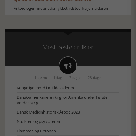
Arkæologer finder udsmykket ildsted fra jernalderen
Mest læste artikler

Lige nu
I dag
7 dage
28 dage
Kongelige mord i middelalderen
Dansk-amerikanere i krig for Amerika under Første
Verdenskrig
Dansk Medicinhistorisk Årbog 2023
Nazisten og psykiateren
Flammen og Citronen