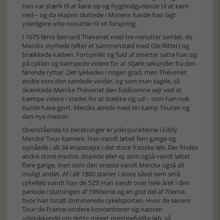
han var stærk til at køre op og frygtindgydende til at køre
ned – og da etapen sluttede i Morenx havde han lagt
yderligere otte minutter til sit forspring.
I 1975 førte Bernard Thévenet med tre minutter samlet, da
Merckx styrtede (efter et sammenstød med Ole Ritter) og
brækkede kæben. Fortumlet og fuld af smerter satte han sig
på cyklen og kæmpede videre for at stjæle sekunder fra den
førende rytter. Det lykkedes i nogen grad, men Thévenet
endte som den samlede vinder, og som man sagde, så
skænkede Merckx Thévenet den fuldkomne sejr ved at
kæmpe videre i stedet for at trække sig ud – som han nok
burde have gjort. Merckx ærede med sin kamp Touren og
den nye mester.
Ovenstående to beretninger er yderpunkterne i Eddy
Merckx’ Tour-karriere. Han vandt løbet fem gange og
opnåede i alt 34 etapesejre i det store franske løb. Der findes
andre store mestre, dopede eller ej, som også vandt løbet
flere gange, men som den eneste vandt Merckx også alt
muligt andet. Af i alt 1800 starter i store såvel som små
cykelløb vandt han de 525! Han vandt over hele året i den
periode i slutningen af 1960erne og en god del af 70erne,
hvor han totalt dominerede cykelsporten. Hvor de senere
Tour de France-vindere koncentrerer sig næsten
udelukkende om dette meget prestigefyldte løb, så