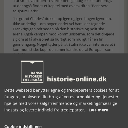
”turismeinvasionen”, hvorfor det egentlig ikke er underligt,
at der også findes et kapitel med overskriften ”Paris sera
toujours Paris”.
”Le grand Charles” dukker op igen og igen bogen igennem.
Ikke underligt – om nogen er det vel ham, der tegnede
Frankrigs genindtræden på den historiske og politiske
arena. Også kampen mod kommunisterne, som det drejede
sig om at få afvæbnet så hurtigt som muligt, får en fin
gennemgang. Noget tyder på, at Stalin ikke var interesseret i
kommunistiske kup i den amerikanske del af Europa – som
de kaldte det.
La guerre franco-francaise blusser en sidste gang op i maj 68
med studenteroprøret. Flere frygtede en ny borgerkrig –
hvilket viste sig helt ude af proportioner – og roen sænkede
sig atter over byen. Og landet.
Beevor afslutter sin fremragende bog med ordene: ”…langt
Dette websted benytter egne og tredjeparters cookies for at
det største flertal betragtede nu (30. maj 1968) sig selv som
almindelige franskmænd, som var dødtrætte af politiske
fungere, analysere din brug af vores produkter og tjenester,
strejker og kaos i Latinerkvarteret. Den sartreske vej til
hjælpe med vores salgsfremmende og marketingsmæssige
frihed var endt. Borgerskabet havde ikke ladet sig vælte af
indsats og levere indhold fra tredjeparter.
Læs mere
radikale ideer.”
Bogen er naturligvis forsynet med en ypperlig kildeanvisning
til de enkelte kapitler og en fremragende litteraturliste.
Cookie indstillinger