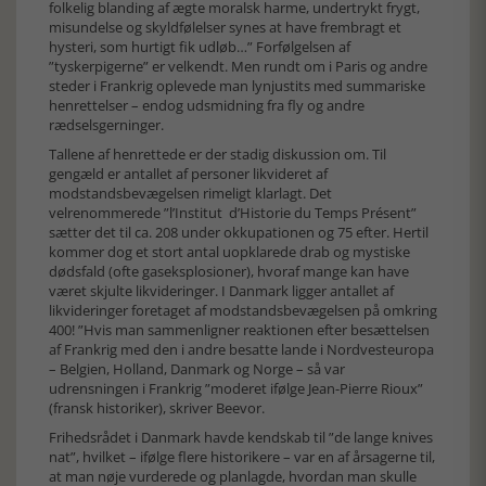
folkelig blanding af ægte moralsk harme, undertrykt frygt,
misundelse og skyldfølelser synes at have frembragt et
hysteri, som hurtigt fik udløb…” Forfølgelsen af
”tyskerpigerne” er velkendt. Men rundt om i Paris og andre
steder i Frankrig oplevede man lynjustits med summariske
henrettelser – endog udsmidning fra fly og andre
rædselsgerninger.
Tallene af henrettede er der stadig diskussion om. Til
gengæld er antallet af personer likvideret af
modstandsbevægelsen rimeligt klarlagt. Det
velrenommerede ”l’Institut d’Historie du Temps Présent”
sætter det til ca. 208 under okkupationen og 75 efter. Hertil
kommer dog et stort antal uopklarede drab og mystiske
dødsfald (ofte gaseksplosioner), hvoraf mange kan have
været skjulte likvideringer. I Danmark ligger antallet af
likvideringer foretaget af modstandsbevægelsen på omkring
400! ”Hvis man sammenligner reaktionen efter besættelsen
af Frankrig med den i andre besatte lande i Nordvesteuropa
– Belgien, Holland, Danmark og Norge – så var
udrensningen i Frankrig ”moderet ifølge Jean-Pierre Rioux”
(fransk historiker), skriver Beevor.
Frihedsrådet i Danmark havde kendskab til ”de lange knives
nat”, hvilket – ifølge flere historikere – var en af årsagerne til,
at man nøje vurderede og planlagde, hvordan man skulle