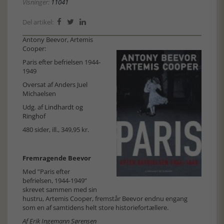
Visninger:
11041
Del artikel:



Antony Beevor, Artemis
Cooper:
Paris efter befrielsen 1944-
1949
Oversat af Anders Juel
Michaelsen
Udg. af
Lindhardt og
Ringhof
480 sider, ill., 349,95 kr.
Fremragende Beevor
Med ”Paris efter
befrielsen, 1944-1949”
skrevet sammen med sin
hustru, Artemis Cooper, fremstår Beevor endnu engang
som en af samtidens helt store historiefortællere.
Af Erik Ingemann Sørensen