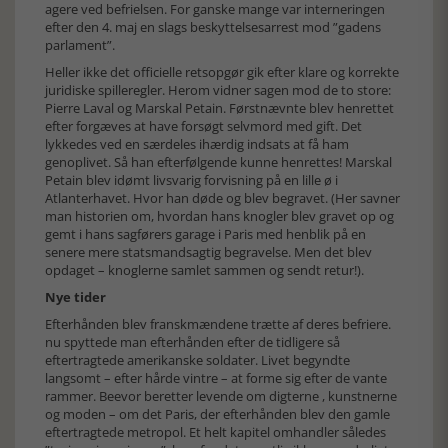
agere ved befrielsen. For ganske mange var interneringen
efter den 4. maj en slags beskyttelsesarrest mod ”gadens
parlament”.
Heller ikke det officielle retsopgør gik efter klare og korrekte
juridiske spilleregler. Herom vidner sagen mod de to store:
Pierre Laval og Marskal Petain. Førstnævnte blev henrettet
efter forgæves at have forsøgt selvmord med gift. Det
lykkedes ved en særdeles ihærdig indsats at få ham
genoplivet. Så han efterfølgende kunne henrettes! Marskal
Petain blev idømt livsvarig forvisning på en lille ø i
Atlanterhavet. Hvor han døde og blev begravet. (Her savner
man historien om, hvordan hans knogler blev gravet op og
gemt i hans sagførers garage i Paris med henblik på en
senere mere statsmandsagtig begravelse. Men det blev
opdaget – knoglerne samlet sammen og sendt retur!).
Nye tider
Efterhånden blev franskmændene trætte af deres befriere.
nu spyttede man efterhånden efter de tidligere så
eftertragtede amerikanske soldater. Livet begyndte
langsomt – efter hårde vintre – at forme sig efter de vante
rammer. Beevor beretter levende om digterne , kunstnerne
og moden – om det Paris, der efterhånden blev den gamle
eftertragtede metropol. Et helt kapitel omhandler således