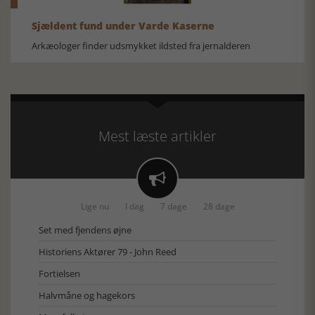
Sjældent fund under Varde Kaserne
Arkæologer finder udsmykket ildsted fra jernalderen
Mest læste artikler

Lige nu
I dag
7 dage
28 dage
Set med fjendens øjne
Historiens Aktører 79 - John Reed
Fortielsen
Halvmåne og hagekors