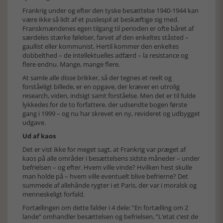
Frankrig under og efter den tyske besættelse 1940-1944 kan
være ikke så lidt af et puslespil at beskæftige sig med.
Franskmændenes egen tilgang til perioden er ofte båret af
særdeles stærke følelser, farvet af den enkeltes ståsted –
gaullist eller kommunist. Hertil kommer den enkeltes
dobbelthed – de intellektuelles adfærd – la resistance og
flere endnu. Mange, mange flere.
At samle alle disse brikker, så der tegnes et reelt og
forståeligt billede, er en opgave, der kræver en utrolig
research, viden, indsigt samt forståelse. Men det er til fulde
lykkedes for de to forfattere, der udsendte bogen første
gang i 1999 – og nu har skrevet en ny, revideret og udbygget
udgave.
Ud af kaos
Det er vist ikke for meget sagt, at Frankrig var præget af
kaos på alle områder i besættelsens sidste måneder – under
befrielsen – og efter. Hvem ville vinde? Hvilken hest skulle
man holde på – hvem ville eventuelt blive befrierne? Det
summede af allehånde rygter i et Paris, der var i moralsk og
menneskeligt forfald.
Fortællingen om dette falder i 4 dele: ”En fortælling om 2
lande” omhandler besættelsen og befrielsen, ”L’etat c’est de