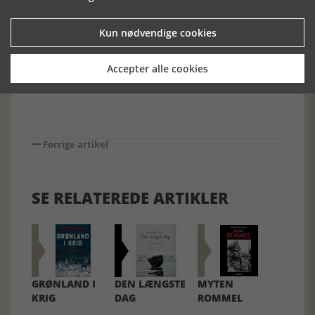
I realiteten er der vel ikke andet at sige end: Beevor har gjort
det. Igen.
Kun nødvendige cookies
Hvilken mageløs fortæller.
Accepter alle cookies
Forrige artikel
SE RELATEREDE ARTIKLER
GRØNLAND I
DEN LÆNGSTE
MYTEN
KRIG
DAG
ROMMEL