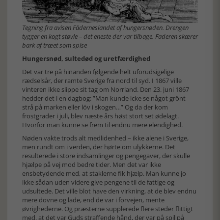
Tegning fra avisen Fäderneslandet af hungersnøden. Drengen
tygger en kogt støvle – det eneste der var tilbage. Faderen skærer
bark af træet som spise
Hungersnød, sultedød og uretfærdighed
Det var tre på hinanden følgende helt uforudsigelige
rædselsår, der ramte Sverige fra nord til syd. I 1867 ville
vinteren ikke slippe sit tag om Norrland. Den 23. juni 1867
hedder det i en dagbog: ”Man kunde icke se något grönt
strå på marken eller löv i skogen…” Og da der kom
frostgrader i juli, blev næste års høst stort set ødelagt.
Hvorfor man kunne se frem til endnu mere elendighed.
Nøden vakte trods alt medlidenhed – ikke alene i Sverige,
men rundt om i verden, der hørte om ulykkerne. Det
resulterede i store indsamlinger og pengegaver, der skulle
hjælpe på vej mod bedre tider. Men det var ikke
ensbetydende med, at staklerne fik hjælp. Man kunne jo
ikke sådan uden videre give pengene til de fattige og
udsultede. Det ville blot have den virkning, at de blev endnu
mere dovne og lade, end de var i forvejen, mente
øvrighederne. Og præsterne supplerede flere steder flittigt
med, at det var Guds straffende hånd, der var på spil på