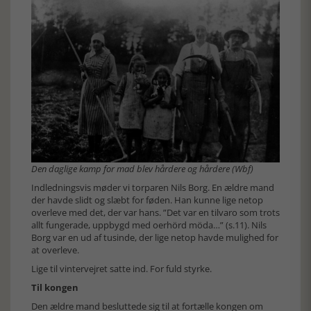
Den daglige kamp for mad blev hårdere og hårdere (Wbf)
Indledningsvis møder vi torparen Nils Borg. En ældre mand
der havde slidt og slæbt for føden. Han kunne lige netop
overleve med det, der var hans. ”Det var en tilvaro som trots
allt fungerade, uppbygd med oerhörd möda…” (s.11). Nils
Borg var en ud af tusinde, der lige netop havde mulighed for
at overleve.
Lige til vintervejret satte ind. For fuld styrke.
Til kongen
Den ældre mand besluttede sig til at fortælle kongen om