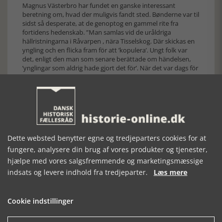
Magnus Västerbro har fundet en ganske interessant
beretning om, hvad der muligvis fandt sted. Bønderne var til
sidst så desperate, at de genoptog en gammel rite fra
fortidens hedenskab. ”Man samlas vid de uråldriga
hällristningarna i Råvarpen , nära Tisselskog. Där skickas en
yngling och en flicka fram för att ’kopulera’. Ungt folk var
det, enligt den man som senare berättade om händelsen,
’ynglingar som aldrig hade gjort det för’. När det var dags för
den unge mannens utlösning ska han istället för att komma
i flickans sköte ha dragit sig ur och tömt sin säd i en av
hällristningarna, en så kallad skålgrop. Därefter blandades
satsen med utsäde, man stötte altihop med en mortel,
innan blandingen ströddes ut över åkermarken. En
fruktbarshetrit, genomförd på fullt alvar, i i Sverige år
1868…” (s.201).
Dette websted benytter egne og tredjeparters cookies for at
fungere, analysere din brug af vores produkter og tjenester,
hjælpe med vores salgsfremmende og marketingsmæssige
indsats og levere indhold fra tredjeparter.
Læs mere
Cookie indstillinger