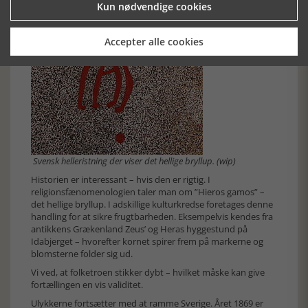
Kun nødvendige cookies
Accepter alle cookies
Svensk helleristning der viser det hellige bryllup. (wip)
Historien er interessant – hvis den er rigtig. I
religionsfænomenologien taler man om ”Hieros gamos” –
det hellige bryllup. I adskillige kulturkredse foretages denne
handling for at sikre frugtbarheden. Eksempelvis kendes fra
antikkens Grækenland Zeus’ og Heras hyggestund på
Idabjerget – hvorefter kornet spirer frem på markerne og
blomsterne folder sig ud.
Vi ved, at folketroen stikker dybt – hvilket måske kan give
fortællingen en vis validitet.
Ulykkerne fortsætter med at ramme Sverige. Året 1869 er