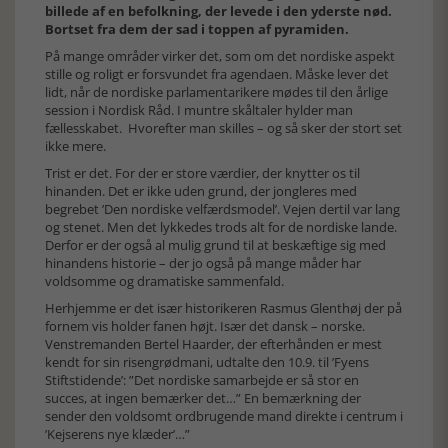
billede af en befolkning, der levede i den yderste nød.
Bortset fra dem der sad i toppen af pyramiden.
På mange områder virker det, som om det nordiske aspekt
stille og roligt er forsvundet fra agendaen. Måske lever det
lidt, når de nordiske parlamentarikere mødes til den årlige
session i Nordisk Råd. I muntre skåltaler hylder man
fællesskabet. Hvorefter man skilles – og så sker der stort set
ikke mere.
Trist er det. For der er store værdier, der knytter os til
hinanden. Det er ikke uden grund, der jongleres med
begrebet ’Den nordiske velfærdsmodel’. Vejen dertil var lang
og stenet. Men det lykkedes trods alt for de nordiske lande.
Derfor er der også al mulig grund til at beskæftige sig med
hinandens historie – der jo også på mange måder har
voldsomme og dramatiske sammenfald.
Herhjemme er det især historikeren Rasmus Glenthøj der på
fornem vis holder fanen højt. Især det dansk – norske.
Venstremanden Bertel Haarder, der efterhånden er mest
kendt for sin risengrødmani, udtalte den 10.9. til ’Fyens
Stiftstidende’: ”Det nordiske samarbejde er så stor en
succes, at ingen bemærker det…” En bemærkning der
sender den voldsomt ordbrugende mand direkte i centrum i
’Kejserens nye klæder’…”