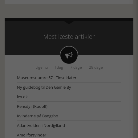
Mest læste artikler

Lige nu
I dag
7 dage
28 dage
Museumsnumre 57 - Tinsoldater
Ny guidebog til Den Gamle By
lex.dk
Rensdyr (Rudolf)
Kvinderne på Bangsbo
Atlantvolden i Nordjylland
Amdi forsvinder