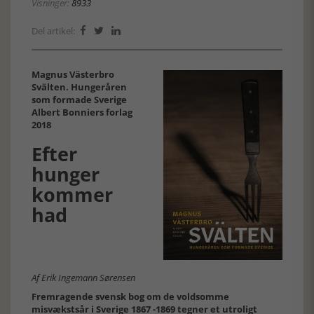
Visninger:
8933
Del artikel:



Magnus Västerbro
Svälten. Hungeråren
som formade Sverige
Albert Bonniers forlag
2018
Efter
hunger
kommer
had
Af Erik Ingemann Sørensen
Fremragende svensk bog om de voldsomme
misvækstsår i Sverige 1867 -1869 tegner et utroligt