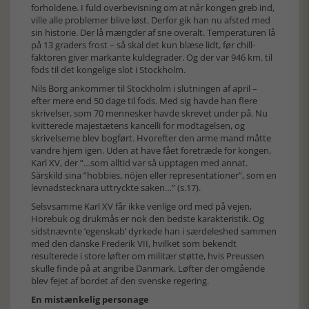
forholdene. I fuld overbevisning om at når kongen greb ind,
ville alle problemer blive løst. Derfor gik han nu afsted med
sin historie. Der lå mængder af sne overalt. Temperaturen lå
på 13 graders frost – så skal det kun blæse lidt, før chill-
faktoren giver markante kuldegrader. Og der var 946 km. til
fods til det kongelige slot i Stockholm.
Nils Borg ankommer til Stockholm i slutningen af april –
efter mere end 50 dage til fods. Med sig havde han flere
skrivelser, som 70 mennesker havde skrevet under på. Nu
kvitterede majestætens kancelli for modtagelsen, og
skrivelserne blev bogført. Hvorefter den arme mand måtte
vandre hjem igen. Uden at have fået foretræde for kongen,
Karl XV, der ”…som alltid var så upptagen med annat.
Särskild sina ”hobbies, nöjen eller representationer”, som en
levnadstecknara uttryckte saken…” (s.17).
Selsvsamme Karl XV får ikke venlige ord med på vejen,
Horebuk og drukmås er nok den bedste karakteristik. Og
sidstnævnte ’egenskab’ dyrkede han i særdeleshed sammen
med den danske Frederik VII, hvilket som bekendt
resulterede i store løfter om militær støtte, hvis Preussen
skulle finde på at angribe Danmark. Løfter der omgående
blev fejet af bordet af den svenske regering.
En mistænkelig personage