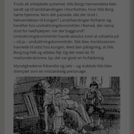
Trods alt arbejdede systemet. Nils Borgs henvendelse blev
sendt op til landshøvdingen i Norrbotten, hvor Nils Borg
hørte hjemme. Mon det passede, det der stod i
henvendelsen til kongen? Landshøvdingen forhører sig
herefter hos undsättningskommittén i Rameå, der netop
stod for nødhjælpen. Var der baggrund?
Undsättningskommittén havde absolut intet at udsætte på
– nå ja – undsättningskommittén. Slet ikke. Konklusionen
havnede til sidst hos kongen. Med den påtegning, at Nils
Borg tog helt og aldeles fejl. Og det med de 70
medunderskrivere, tja, det var givet en forfalskning.
Myndighederne frikendte sig selv – og stakkels Nils blev
stemplet som en mistænkelig personage.