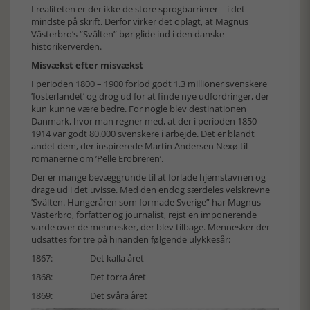
I realiteten er der ikke de store sprogbarrierer – i det
mindste på skrift. Derfor virker det oplagt, at Magnus
Västerbro’s ”Svälten” bør glide ind i den danske
historikerverden.
Misvækst efter misvækst
I perioden 1800 – 1900 forlod godt 1.3 millioner svenskere
’fosterlandet’ og drog ud for at finde nye udfordringer, der
kun kunne være bedre. For nogle blev destinationen
Danmark, hvor man regner med, at der i perioden 1850 –
1914 var godt 80.000 svenskere i arbejde. Det er blandt
andet dem, der inspirerede Martin Andersen Nexø til
romanerne om ’Pelle Erobreren’.
Der er mange bevæggrunde til at forlade hjemstavnen og
drage ud i det uvisse. Med den endog særdeles velskrevne
’Svälten. Hungeråren som formade Sverige” har Magnus
Västerbro, forfatter og journalist, rejst en imponerende
varde over de mennesker, der blev tilbage. Mennesker der
udsattes for tre på hinanden følgende ulykkesår:
1867: Det kalla året
1868: Det torra året
1869: Det svåra året