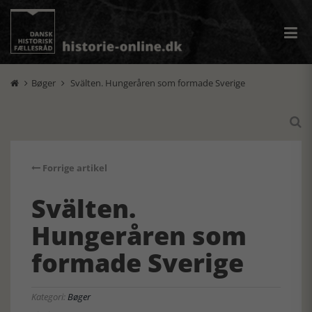
Bøger
Svälten. Hungeråren som formade Sverige



Forrige artikel
Svälten.
Hungeråren som
formade Sverige
Kategori:
Bøger