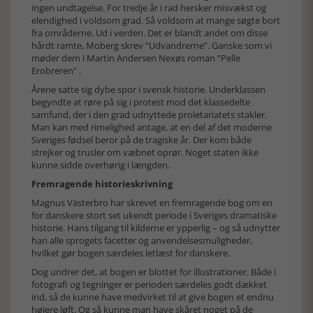
ingen undtagelse. For tredje år i rad hersker misvækst og
elendighed i voldsom grad. Så voldsom at mange søgte bort
fra områderne. Ud i verden. Det er blandt andet om disse
hårdt ramte, Moberg skrev ”Udvandrerne”. Ganske som vi
møder dem i Martin Andersen Nexøs roman ”Pelle
Erobreren” .
Årene satte sig dybe spor i svensk historie. Underklassen
begyndte at røre på sig i protest mod det klassedelte
samfund, der i den grad udnyttede proletariatets stakler.
Man kan med rimelighed antage, at en del af det moderne
Sveriges fødsel beror på de tragiske år. Der kom både
strejker og trusler om væbnet oprør. Noget staten ikke
kunne sidde overhørig i længden.
Fremragende historieskrivning
Magnus Västerbro har skrevet en fremragende bog om en
for danskere stort set ukendt periode i Sveriges dramatiske
historie. Hans tilgang til kilderne er ypperlig – og så udnytter
han alle sprogets facetter og anvendelsesmuligheder,
hvilket gør bogen særdeles letlæst for danskere.
Dog undrer det, at bogen er blottet for illustrationer. Både i
fotografi og tegninger er perioden særdeles godt dækket
ind, så de kunne have medvirket til at give bogen et endnu
højere løft. Og så kunne man have skåret noget på de