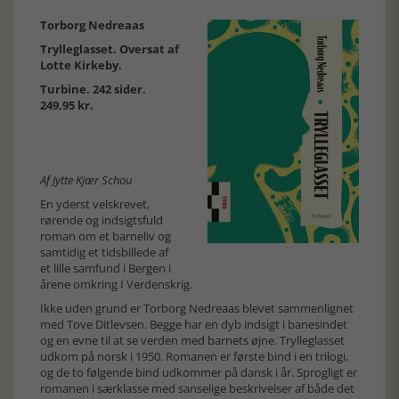
Torborg Nedreaas
Trylleglasset. Oversat af
Lotte Kirkeby.
Turbine. 242 sider.
249,95 kr.
Af Jytte Kjær Schou
En yderst velskrevet,
rørende og indsigtsfuld
roman om et barneliv og
samtidig et tidsbillede af
et lille samfund i Bergen i
årene omkring I Verdenskrig.
Ikke uden grund er Torborg Nedreaas blevet sammenlignet
med Tove Ditlevsen. Begge har en dyb indsigt i banesindet
og en evne til at se verden med barnets øjne. Trylleglasset
udkom på norsk i 1950. Romanen er første bind i en trilogi,
og de to følgende bind udkommer på dansk i år. Sprogligt er
romanen i særklasse med sanselige beskrivelser af både det