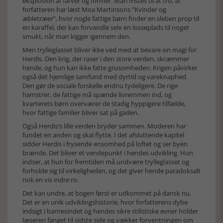
eksplosion af farver og former. Man fristes til at tro, at
forfatteren har læst Moa Martinsons ”Kvinder og
æbletræer”, hvor nogle fattige børn finder en sleben prop til
en karaffel, der kan forvandle selv en losseplads til noget
smukt, når man kigger igennem den.
Men trylleglasset bliver ikke ved med at bevare sin magi for
Herdis. Den krig, der raser i den store verden, skræmmer
hende, og hun kan ikke fatte grusomheden. Krigen påvirker
også det hjemlige samfund med dyrtid og vareknaphed.
Den gør de sociale forskelle endnu tydeligere. De rige
hamstrer, de fattige må spænde livremmen ind, og
kvarterets børn overværer de stadig hyppigere tilfælde,
hvor fattige familier bliver sat på gaden.
Også Herdis’s lille verden bryder sammen. Moderen har
fundet en anden og skal flytte. I det afsluttende kapitel
sidder Herdis i frysende ensomhed på loftet og ser byen
brænde. Det bliver et vendepunkt i hendes udvikling. Hun
indser, at hun for fremtiden må undvære trylleglasset og
forholde sig til virkeligheden, og det giver hende paradoksalt
nok en vis indre ro.
Det kan undre, at bogen først er udkommet på dansk nu.
Det er en unik udviklingshistorie, hvor forfatterens dybe
indsigt i barnesindet og hendes sikre stilistiske evner holder
læseren fanget til sidste side og vækker forventningen om