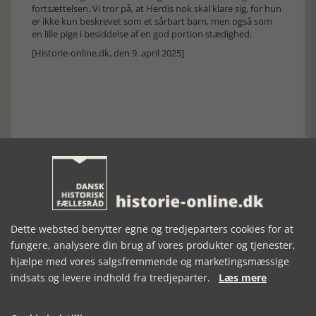
fortsættelsen. Vi tror på, at Herdis nok skal klare sig, for hun
er ikke kun beskrevet som et sårbart barn, men også som
en lille pige i besiddelse af en god portion stædighed.
[Historie-online.dk, den 9. april 2025]
Forrige artikel
SE RELATEREDE ARTIKLER
Dette websted benytter egne og tredjeparters cookies for at
fungere, analysere din brug af vores produkter og tjenester,
hjælpe med vores salgsfremmende og marketingsmæssige
indsats og levere indhold fra tredjeparter.
Læs mere
TYVEN I
DE GYLDNE
NINA
TRANQUEBAR
SPORER