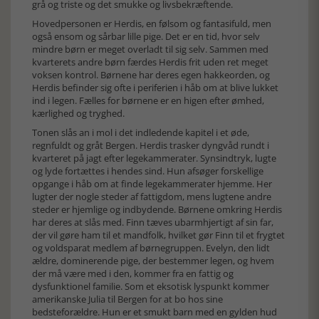
grå og triste og det smukke og livsbekræftende.
Hovedpersonen er Herdis, en følsom og fantasifuld, men
også ensom og sårbar lille pige. Det er en tid, hvor selv
mindre børn er meget overladt til sig selv. Sammen med
kvarterets andre børn færdes Herdis frit uden ret meget
voksen kontrol. Børnene har deres egen hakkeorden, og
Herdis befinder sig ofte i periferien i håb om at blive lukket
ind i legen. Fælles for børnene er en higen efter ømhed,
kærlighed og tryghed.
Tonen slås an i mol i det indledende kapitel i et øde,
regnfuldt og gråt Bergen. Herdis trasker dyngvåd rundt i
kvarteret på jagt efter legekammerater. Synsindtryk, lugte
og lyde fortættes i hendes sind. Hun afsøger forskellige
opgange i håb om at finde legekammerater hjemme. Her
lugter der nogle steder af fattigdom, mens lugtene andre
steder er hjemlige og indbydende. Børnene omkring Herdis
har deres at slås med. Finn tæves ubarmhjertigt af sin far,
der vil gøre ham til et mandfolk, hvilket gør Finn til et frygtet
og voldsparat medlem af børnegruppen. Evelyn, den lidt
ældre, dominerende pige, der bestemmer legen, og hvem
der må være med i den, kommer fra en fattig og
dysfunktionel familie. Som et eksotisk lyspunkt kommer
amerikanske Julia til Bergen for at bo hos sine
bedsteforældre. Hun er et smukt barn med en gylden hud