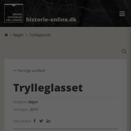
Bøger
Trylleglasset



Forrige artikel
Trylleglasset
Kategori:
Bøger
Visninger:
2211
Del artikel:


