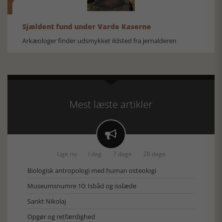
Sjældent fund under Varde Kaserne
Arkæologer finder udsmykket ildsted fra jernalderen
Mest læste artikler

Lige nu
I dag
7 dage
28 dage
Biologisk antropologi med human osteologi
Museumsnumre 10: Isbåd og isslæde
Sankt Nikolaj
Opgør og retfærdighed