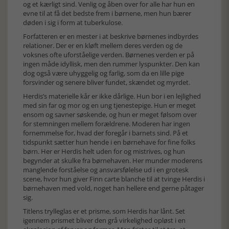
og et kærligt sind. Venlig og åben over for alle har hun en
evne til at få det bedste frem i børnene, men hun bærer
døden i sig i form at tuberkulose.
Forfatteren er en mester i at beskrive børnenes indbyrdes
relationer. Der er en kløft mellem deres verden og de
voksnes ofte uforståelige verden. Børnenes verden er på
ingen måde idyllisk, men den rummer lyspunkter. Den kan
dog også være uhyggelig og farlig, som da en lille pige
forsvinder og senere bliver fundet, skændet og myrdet.
Herdis’s materielle kår er ikke dårlige. Hun bor i en lejlighed
med sin far og mor og en ung tjenestepige. Hun er meget
ensom og savner søskende, og hun er meget følsom over
for stemningen mellem forældrene. Moderen har ingen
fornemmelse for, hvad der foregår i barnets sind. På et
tidspunkt sætter hun hende i en børnehave for fine folks
børn. Her er Herdis helt uden for og mistrives, og hun
begynder at skulke fra børnehaven. Her munder moderens
manglende forståelse og ansvarsfølelse ud i en grotesk
scene, hvor hun giver Finn carte blanche til at tvinge Herdis i
børnehaven med vold, noget han hellere end gerne påtager
sig.
Titlens trylleglas er et prisme, som Herdis har lånt. Set
igennem prismet bliver den grå virkelighed opløst i en