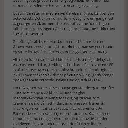
Udstillingsdesignet er rummeligt og enkelt, et forløb med
rum med vekslende størrelse, niveau og belysning.
Udstillingen starter med en beskrivelse af byen, før bomben
detonerede. Det er en normal formiddag, alle er i gang med
dagens gøremål, børnene i skole, butikkerne åbne. Ingen
luftalarmer lyder, ingen når at reagere, at komme i sikkerhed
i beskyttelsesrum.
Derefter går alt i sort. Man kommer ind i et mørkt rum.
Øjnene vænner sig hurtigt til mørket og man ser genstande
og store fotografier, som viser ødelæggelsernes omfang.
Alt inden for en radius af 1 km blev fuldstændig ødelagt af
eksplosionens ild- og trykbølge. I radius af 2 km. væltede 80
% af alle huse og mennesker blev brændt til ukendelighed.
75.000 mennesker blev dræbt på et øjeblik og lige så mange
døde senere af brandsår, kvæstelser og stråleskader.
I den følgende store sal ses mange genstande og fotografier
– ure som standsede kl. 11.02, smeltet glas,
menneskeknogler forvandlet til kul, og billeder som
brænder sig ind på nethinden: en dreng som bærer sin
lillebror gennem ruinlandskabet, lillebroderen er død.
Forkullede skeletrester på jorden i bunkevis. Kranier med
tomme øjenhuler og gabende kæber med hvide tænder.
Overlevende hvor huden er brændt af. Den militære