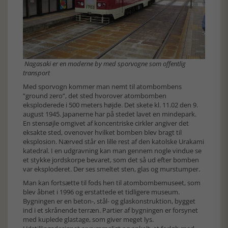
Nagasaki er en moderne by med sporvogne som offentlig
transport
Med sporvogn kommer man nemt til atombombens
”ground zero”, det sted hvorover atombomben
eksploderede i 500 meters højde. Det skete kl. 11.02 den 9.
august 1945. Japanerne har på stedet lavet en mindepark.
En stensøjle omgivet af koncentriske cirkler angiver det
eksakte sted, ovenover hvilket bomben blev bragt til
eksplosion. Nærved står en lille rest af den katolske Urakami
katedral. I en udgravning kan man gennem nogle vindue se
et stykke jordskorpe bevaret, som det så ud efter bomben
var eksploderet. Der ses smeltet sten, glas og murstumper.
Man kan fortsætte til fods hen til atombombemuseet, som
blev åbnet i 1996 og erstattede et tidligere museum.
Bygningen er en beton-, stål- og glaskonstruktion, bygget
ind i et skrånende terræn. Partier af bygningen er forsynet
med kuplede glastage, som giver meget lys.