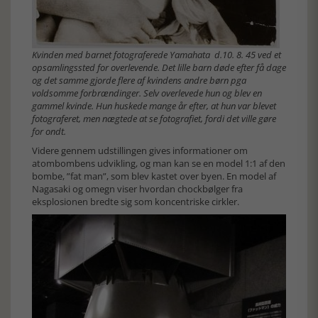
Kvinden med barnet fotograferede Yamahata d.10. 8. 45 ved et
opsamlingssted for overlevende. Det lille barn døde efter få dage
og det samme gjorde flere af kvindens andre børn pga
voldsomme forbrændinger. Selv overlevede hun og blev en
gammel kvinde. Hun huskede mange år efter, at hun var blevet
fotograferet, men nægtede at se fotografiet, fordi det ville gøre
for ondt.
Videre gennem udstillingen gives informationer om
atombombens udvikling, og man kan se en model 1:1 af den
bombe, ”fat man”, som blev kastet over byen. En model af
Nagasaki og omegn viser hvordan chockbølger fra
eksplosionen bredte sig som koncentriske cirkler.