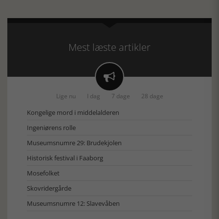
Mest læste artikler

Lige nu
I dag
7 dage
28 dage
Kongelige mord i middelalderen
Ingeniørens rolle
Museumsnumre 29: Brudekjolen
Historisk festival i Faaborg
Mosefolket
Skovridergårde
Museumsnumre 12: Slavevåben