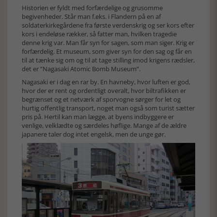
Historien er fyldt med forfærdelige og grusomme
begivenheder. Står man f.eks. i Flandern på en af
soldaterkirkegårdene fra første verdenskrig og ser kors efter
kors i endeløse rækker, så fatter man, hvilken tragedie
denne krig var. Man får syn for sagen, som man siger. Krig er
forfærdelig. Et museum, som giver syn for den sag og får en
til at tænke sig om og til at tage stilling imod krigens rædsler,
det er ”Nagasaki Atomic Bomb Museum”.
Nagasaki er i dag en rar by. En havneby, hvor luften er god,
hvor der er rent og ordentligt overalt, hvor biltrafikken er
begrænset og et netværk af sporvogne sørger for let og
hurtig offentlig transport, noget man også som turist sætter
pris på. Hertil kan man lægge, at byens indbyggere er
venlige, velklædte og særdeles høflige. Mange af de ældre
japanere taler dog intet engelsk, men de unge gør.