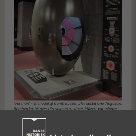
"Fat man" - en model af bomben, som blev kastet over Nagasaki.
Bomben kastet over Hiroshiman tre dage tidligere var mindre,
"Little man" kaldte amerikanerne den.
Museet er konstaterende og beskrivende. Der fældes ingen
domme. Hvem var de skyldige? Gæsterne må selv kæmpe
med det, der skete, selv drage deres konklusioner. Der er