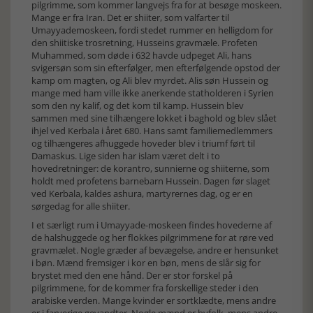
pilgrimme, som kommer langvejs fra for at besøge moskeen.
Mange er fra Iran. Det er shiiter, som valfarter til
Umayyademoskeen, fordi stedet rummer en helligdom for
den shiitiske trosretning, Husseins gravmæle. Profeten
Muhammed, som døde i 632 havde udpeget Ali, hans
svigersøn som sin efterfølger, men efterfølgende opstod der
kamp om magten, og Ali blev myrdet. Alis søn Hussein og
mange med ham ville ikke anerkende statholderen i Syrien
som den ny kalif, og det kom til kamp. Hussein blev
sammen med sine tilhængere lokket i baghold og blev slået
ihjel ved Kerbala i året 680. Hans samt familiemedlemmers
og tilhængeres afhuggede hoveder blev i triumf ført til
Damaskus. Lige siden har islam været delt i to
hovedretninger: de korantro, sunnierne og shiiterne, som
holdt med profetens barnebarn Hussein. Dagen før slaget
ved Kerbala, kaldes ashura, martyrernes dag, og er en
sørgedag for alle shiiter.
I et særligt rum i Umayyade-moskeen findes hovederne af
de halshuggede og her flokkes pilgrimmene for at røre ved
gravmælet. Nogle græder af bevægelse, andre er hensunket
i bøn. Mænd fremsiger i kor en bøn, mens de slår sig for
brystet med den ene hånd. Der er stor forskel på
pilgrimmene, for de kommer fra forskellige steder i den
arabiske verden. Mange kvinder er sortklædte, mens andre
er i farverige gevandter. Nogle mænd er byfolk, mens andre