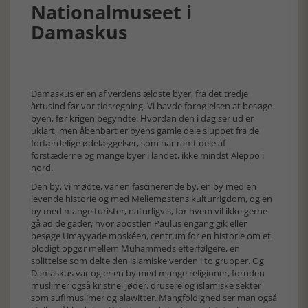
Nationalmuseet i
Damaskus
Damaskus er en af verdens ældste byer, fra det tredje
årtusind før vor tidsregning. Vi havde fornøjelsen at besøge
byen, før krigen begyndte. Hvordan den i dag ser ud er
uklart, men åbenbart er byens gamle dele sluppet fra de
forfærdelige ødelæggelser, som har ramt dele af
forstæderne og mange byer i landet, ikke mindst Aleppo i
nord.
Den by, vi mødte, var en fascinerende by, en by med en
levende historie og med Mellemøstens kulturrigdom, og en
by med mange turister, naturligvis, for hvem vil ikke gerne
gå ad de gader, hvor apostlen Paulus engang gik eller
besøge Umayyade moskéen, centrum for en historie om et
blodigt opgør mellem Muhammeds efterfølgere, en
splittelse som delte den islamiske verden i to grupper. Og
Damaskus var og er en by med mange religioner, foruden
muslimer også kristne, jøder, drusere og islamiske sekter
som sufimuslimer og alawitter. Mangfoldighed ser man også