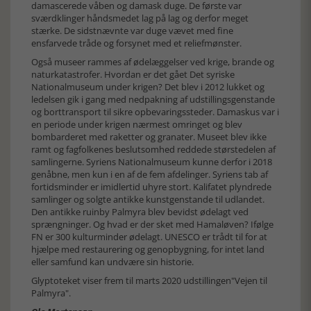
damascerede våben og damask duge. De første var
sværdklinger håndsmedet lag på lag og derfor meget
stærke. De sidstnævnte var duge vævet med fine
ensfarvede tråde og forsynet med et reliefmønster.
Også museer rammes af ødelæggelser ved krige, brande og
naturkatastrofer. Hvordan er det gået Det syriske
Nationalmuseum under krigen? Det blev i 2012 lukket og
ledelsen gik i gang med nedpakning af udstillingsgenstande
og borttransport til sikre opbevaringssteder. Damaskus var i
en periode under krigen nærmest omringet og blev
bombarderet med raketter og granater. Museet blev ikke
ramt og fagfolkenes beslutsomhed reddede størstedelen af
samlingerne. Syriens Nationalmuseum kunne derfor i 2018
genåbne, men kun i en af de fem afdelinger. Syriens tab af
fortidsminder er imidlertid uhyre stort. Kalifatet plyndrede
samlinger og solgte antikke kunstgenstande til udlandet.
Den antikke ruinby Palmyra blev bevidst ødelagt ved
sprængninger. Og hvad er der sket med Hamaløven? Ifølge
FN er 300 kulturminder ødelagt. UNESCO er trådt til for at
hjælpe med restaurering og genopbygning, for intet land
eller samfund kan undvære sin historie.
Glyptoteket viser frem til marts 2020 udstillingen"Vejen til
Palmyra".