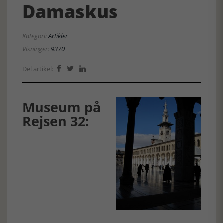
Damaskus
Kategori:
Artikler
Visninger:
9370
Del artikel:



Museum på
Rejsen 32: