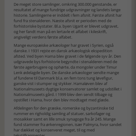
De meget store samlinger, omkring 300.000 genstande, er
resultatet af mange fundrige udgravninger og landets lange
historie. Samlingerne er inddelt i fem afsnit. Første afsnit har
fund fra stenalderen. Næste afsnit er perioden med de
forhistoriske bystater. Bl.a. byen Ugarit er blevet udgravet,
og her fandt man på en lertavle et alfabet i kileskrift,
angiveligt verdens første alfabet.
Mange europæiske arkæologer har gravet i Syrien, også
danske. I 1931 rejste en dansk arkæologisk ekspedition
afsted. Ved byen Hama blev gravet i de følgende syv år. Den
udgravede bys forhistorie begyndte i stenalderen med de
første agerbrugere og ophørte, da mongoler under Timur
Lenk ødelagde byen. De danske arkæologer sendte mange
af fundene til Danmark bl.a. en fem tons tung løvefigur,
ganske vist i stumper og stykker. Hamaløven blev af
Nationalmuseets dygtige konservatorer samlet og udstillet i
Nationalmuseets gård. I 1999 blev den sendt tilbage og
opstillet i Hama, hvor den blev modtaget med glæde.
Afdelingen for den græske, romerske og byzantinske tid
rummer en righoldig samling af statuer, sarkofager og
mosaikker samt en lille smuk synagoge fra år 245. Mange
fund stammer fra ørkenregionen, især Palmyra, hvor sandet
har dækket og konserveret meget, til og med
tekstilfragmenter.