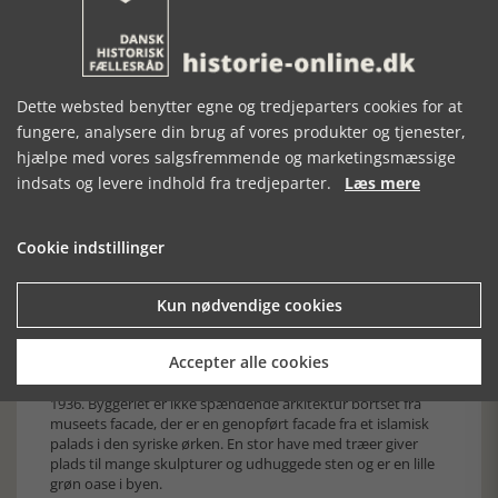
Dette websted benytter egne og tredjeparters cookies for at
fungere, analysere din brug af vores produkter og tjenester,
hjælpe med vores salgsfremmende og marketingsmæssige
Den forreste gård i Det danske Institut, som blev lukket i 2012
indsats og levere indhold fra tredjeparter.
Læs mere
på grund af krigen. foto om
Syriens Nationalmuseum ligger i den nyere del af Damaskus
tæt på universitetet. Her er en evig strøm af biler, og gode
Cookie indstillinger
fortove er ikke noget, man har investeret i. Og pas på!
Bilerne holder ikke tilbage for fodgængere, som krydser
gaden, heller ikke når man går i et fodgægerfelt. Museet blev
Kun nødvendige cookies
grundlagt i 1919 af Faisal 1. Kort efter blev Syrien fransk
madatområde. Med våbenmagt blev landet besat. Den
Accepter alle cookies
situation fortsatte, til landet fik selvstændighed i 1946. De
nuværende bygninger blev opført i den franske tid, nemlig i
1936. Byggeriet er ikke spændende arkitektur bortset fra
museets facade, der er en genopført facade fra et islamisk
palads i den syriske ørken. En stor have med træer giver
plads til mange skulpturer og udhuggede sten og er en lille
grøn oase i byen.