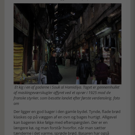
Et kig i en af gaderne i Souk al Hamidiya. Taget er gennemhullet
af maskingeværskugler affyret ved et oprør i 1925 mod de
franske styrker, som besatte landet efter første verdenskrig. foto
om
Der ligger en god bager i den gamle bydel. Tynde, flade brød
klaskes op på væggen af en ovn og bages hurtigt. Alligevel
kan bageren ikke følge med efterspørgslen. Der er en
længere kø, og man forstår hvorfor, når man sætter
tænderne i det varme, sprøde brød. Basaren har også