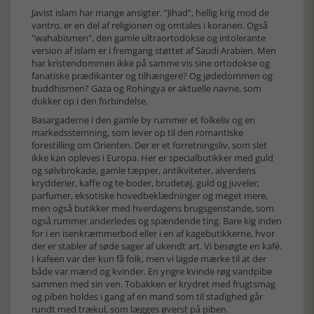
Javist islam har mange ansigter. ”Jihad”, hellig krig mod de
vantro, er en del af religionen og omtales i koranen. Også
"wahabismen", den gamle ultraortodokse og intolerante
version af islam er i fremgang støttet af Saudi Arabien. Men
har kristendommen ikke på samme vis sine ortodokse og
fanatiske prædikanter og tilhængere? Og jødedommen og
buddhismen? Gaza og Rohingya er aktuelle navne, som
dukker op i den forbindelse.
Basargaderne i den gamle by rummer et folkeliv og en
markedsstemning, som lever op til den romantiske
forestilling om Orienten. Der er et forretningsliv, som slet
ikke kan opleves i Europa. Her er specialbutikker med guld
og sølvbrokade, gamle tæpper, antikviteter, alverdens
krydderier, kaffe og te-boder, brudetøj, guld og juveler,
parfumer, eksotiske hovedbeklædninger og meget mere,
men også butikker med hverdagens brugsgenstande, som
også rummer anderledes og spændende ting. Bare kig inden
for i en isenkræmmerbod eller i en af kagebutikkerne, hvor
der er stabler af søde sager af ukendt art. Vi besøgte en kafé.
I kafeen var der kun få folk, men vi lagde mærke til at der
både var mænd og kvinder. En yngre kvinde røg vandpibe
sammen med sin ven. Tobakken er krydret med frugtsmag
og piben holdes i gang af en mand som til stadighed går
rundt med trækul, som lægges øverst på piben.