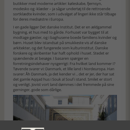
butikker med moderne artikler: køleskabe, fjernsyn,
modesko og -klæder – ja sågar undertøj til de rettroende
sortklædte kvinder, som i udvalget af lingeri ikke står tilbage
for deres medsøstre i Europa.
I en gade ligger Det danske Institut. Det er en ældgammel
bygning, et hus med to gårde. Forhuset var bygget til at
modtage gæster, og i baghusene boede familiens kvinder og
børn. Huset blev istandsat på smukkeste vis af danske
arkitekter, og det fungerede som kulturinstitut. Danske
forskere og skribenter har haft ophold i huset. Stedet er
spændende at besøge. I basaren spørger en
forretningsindehaver nysgerrigt: Fra hvilket land kommer I?
Tøvende svarer vi: Danmark, et lille land i Nordeuropa. Han
svarer: Åh Danmark, ja det kender vi .. det er jer, der har sat
det gamle Aqqad hus i Souk al Souf i stand. Smilet er stort
og venligt. Jovist vort land dømmes i det fremmede på sine
gerninger, gode som dårlige.