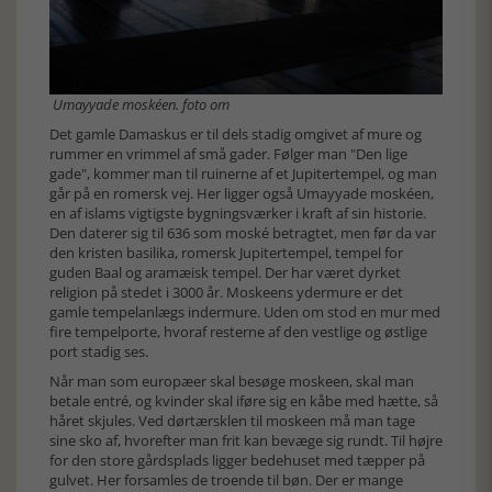
Umayyade moskéen. foto om
Det gamle Damaskus er til dels stadig omgivet af mure og
rummer en vrimmel af små gader. Følger man "Den lige
gade", kommer man til ruinerne af et Jupitertempel, og man
går på en romersk vej. Her ligger også Umayyade moskéen,
en af islams vigtigste bygningsværker i kraft af sin historie.
Den daterer sig til 636 som moské betragtet, men før da var
den kristen basilika, romersk Jupitertempel, tempel for
guden Baal og aramæisk tempel. Der har været dyrket
religion på stedet i 3000 år. Moskeens ydermure er det
gamle tempelanlægs indermure. Uden om stod en mur med
fire tempelporte, hvoraf resterne af den vestlige og østlige
port stadig ses.
Når man som europæer skal besøge moskeen, skal man
betale entré, og kvinder skal iføre sig en kåbe med hætte, så
håret skjules. Ved dørtærsklen til moskeen må man tage
sine sko af, hvorefter man frit kan bevæge sig rundt. Til højre
for den store gårdsplads ligger bedehuset med tæpper på
gulvet. Her forsamles de troende til bøn. Der er mange