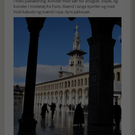
i folks påklædning. Kvinder med slør for ansigtet, niqab, og
kvinder i modetøj fra Paris. Mænd i lange kjortler og med
hvid kabuds og mænd i nye, dyre jakkesæt.