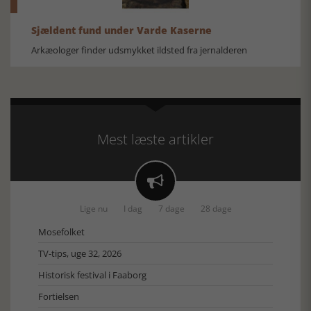
Sjældent fund under Varde Kaserne
Arkæologer finder udsmykket ildsted fra jernalderen
Mest læste artikler

Lige nu
I dag
7 dage
28 dage
Mosefolket
TV-tips, uge 32, 2026
Historisk festival i Faaborg
Fortielsen