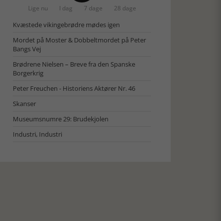
Lige nu
I dag
7 dage
28 dage
Kvæstede vikingebrødre mødes igen
Mordet på Moster & Dobbeltmordet på Peter
Bangs Vej
Brødrene Nielsen – Breve fra den Spanske
Borgerkrig
Peter Freuchen - Historiens Aktører Nr. 46
Skanser
Museumsnumre 29: Brudekjolen
Industri, Industri