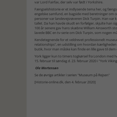
var Lord Fairfax, der selv var født i Yorkshire.
Fængselshistorie er et indlysende tema her, og fængsel
engelske samfund, en bagside med beretninger om cel
personer var landevejsrøveren Dick Turpin. Han var kr
tallet. Da han havde skudt en forfølger, skjulte han si
100 år senere gav hans skæbne William Ainsworth stof
lavede BBC en tv-serie om Dick Turpin, som nogen m
Kendetegnende for et veldrevet professionelt museum 
relationships", en udstilling om hvordan kærligheden 
butik, hvor man måske kan finde en lille gave til de
York ligger kun to timers togkørsel fra London med høj
15. februar til søndag d. 23. februar 2020 i "York Viking
Ole Mortensøn
Se de øvrige artikler i serien "Museum på Rejsen"
[Historie-online.dk, den 4. februar 2020]