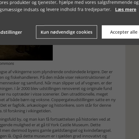
vores produkter og tjenester, hjælpe med vores salgsfremmende og
gsmæssige indsats og levere indhold fra tredjeparter.
Læs mere
dstillinger
Kun nødvendige cookies
Accepter alle
a commons
ngse af vikingerne som plyndrende ondsindede krigere. Der er
n og fiskehandleren. På den måde viser rekontruktionen af
s mennesker og samfund. Når man slipper ud af vognen, er der
ingen. I år 2000 blev udstillingen renoveret og originale fund
r nu optræder i visse scenerier. Den utraditionelle, meget
lsket af både børn og voksne. Coppergateudstillingen satte en ny
. Det er fagfolk, arkæologer og historikere, som står for denne
til forskning i vikingetiden.
ingsfuld by, og man kan få fortsættelsen på historien ved at
ende mulighed er at gå til York Castle Museum. Dette
el men derimod byens gamle gældsfængsel og kvindefængsel.
rgen lå. Også dette museum er i sjælden grad innovativt og