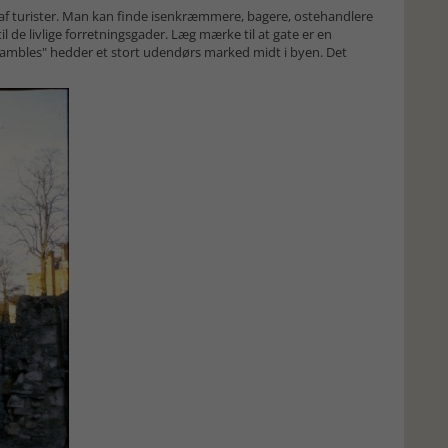
t af turister. Man kan finde isenkræmmere, bagere, ostehandlere
 de livlige forretningsgader. Læg mærke til at gate er en
hambles" hedder et stort udendørs marked midt i byen. Det