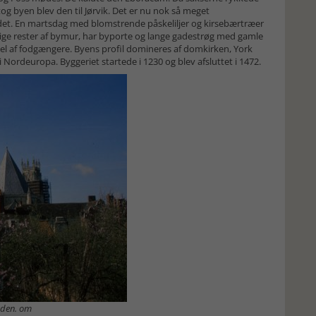
og byen blev den til Jørvik. Det er nu nok så meget
edet. En martsdag med blomstrende påskeliljer og kirsebærtræer
elige rester af bymur, har byporte og lange gadestrøg med gamle
mmel af fodgængere. Byens profil domineres af domkirken, York
 i Nordeuropa. Byggeriet startede i 1230 og blev afsluttet i 1472.
nden. om