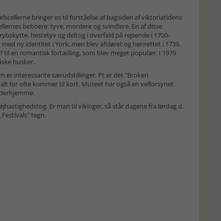
scellerne bringer os til forståelse af bagsiden af viktoriatidens
lernes beboere: tyve, mordere og svindlere. En af disse
ybskytte, hestetyv og deltog i overfald på rejsende i 1700-
g med ny identitet i York, men blev afsløret og henrettet i 1739.
 til en romantisk fortælling, som blev meget populær. I 1979
åske husker.
er interessante særudstillinger. Pt er det "Broken
alt for ofte kommer til kort. Museet har også en velforsynet
m derhjemme.
hastighedstog. Er man til vikinger, så står dagene fra lørdag d.
 Festivals" tegn.