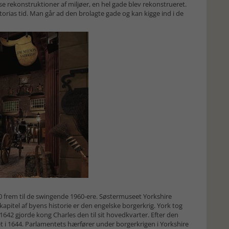
ise rekonstruktioner af miljøer, en hel gade blev rekonstrueret.
ictorias tid. Man går ad den brolagte gade og kan kigge ind i de
00 frem til de swingende 1960-ere. Søstermuseet Yorkshire
kapitel af byens historie er den engelske borgerkrig. York tog
642 gjorde kong Charles den til sit hovedkvarter. Efter den
t i 1644. Parlamentets hærfører under borgerkrigen i Yorkshire