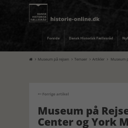
Forside
Dansk Historisk Fællesråd
Nyh
Museum på rejsen
Temaer
Artikler
Museum på 




Forrige artikel
Museum på Rejsen
Center og York