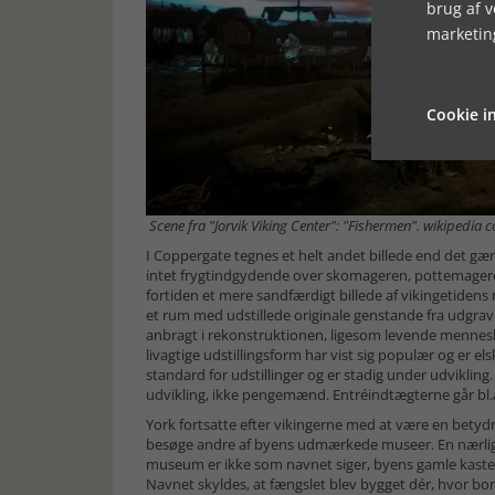
brug af 
marketin
Cookie in
Scene fra "Jorvik Viking Center": "Fishermen". wikipedi
I Coppergate tegnes et helt andet billede end det gæ
intet frygtindgydende over skomageren, pottemagere
fortiden et mere sandfærdigt billede af vikingetiden
et rum med udstillede originale genstande fra udgravn
anbragt i rekonstruktionen, ligesom levende menneske
livagtige udstillingsform har vist sig populær og er e
standard for udstillinger og er stadig under udvikling
udvikling, ikke pengemænd. Entréindtægterne går bl.a. 
York fortsatte efter vikingerne med at være en betydn
besøge andre af byens udmærkede museer. En nærligg
museum er ikke som navnet siger, byens gamle kast
Navnet skyldes, at fængslet blev bygget dér, hvor bo