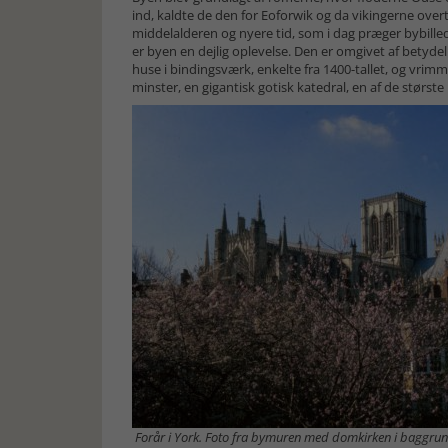
ind, kaldte de den for Eoforwik og da vikingerne overt
middelalderen og nyere tid, som i dag præger bybill
er byen en dejlig oplevelse. Den er omgivet af betyd
huse i bindingsværk, enkelte fra 1400-tallet, og vri
minster, en gigantisk gotisk katedral, en af de største
Forår i York. Foto fra bymuren med domkirken i baggru