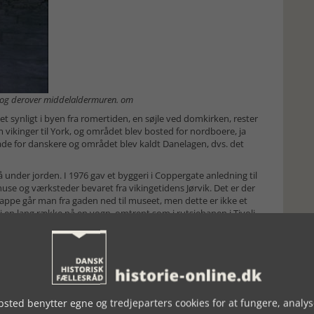
ur og derover middelaldermuren. om
t synligt i byen fra romertiden, en søjle ved domkirken, rester
 vikinger til York, og området blev bosted for nordboere, ja
de for danskere og området blev kaldt Danelagen, dvs. det
å under jorden. I 1976 gav et byggeri i Coppergate anledning til
se og værksteder bevaret fra vikingetidens Jørvik. Det er der
rappe går man fra gaden ned til museet, men dette er ikke et
i en lang række på en vogn, omtrent som i rutsjebanen i Tivoli
i vognen begynder rejsen til vikingernes Jorvik. Huse,
ængende billede af Coppergates beboere i vikingetiden.
rier. Figurerne bevæger sig og taler.
sted benytter egne og tredjeparters cookies for at fungere, analys