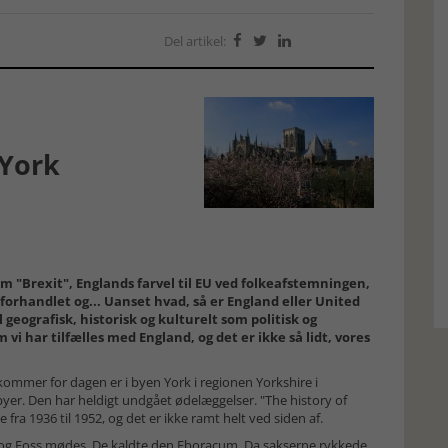
Del artikel:



 York
om "Brexit", Englands farvel til EU ved folkeafstemningen,
forhandlet og... Uanset hvad, så er England eller United
 geografisk, historisk og kulturelt som politisk og
vi har tilfælles med England, og det er ikke så lidt, vores
ommer for dagen er i byen York i regionen Yorkshire i
er. Den har heldigt undgået ødelæggelser. "The history of
 fra 1936 til 1952, og det er ikke ramt helt ved siden af.
 og Foss mødes. De kaldte den Eboracum. Da sakserne rykkede