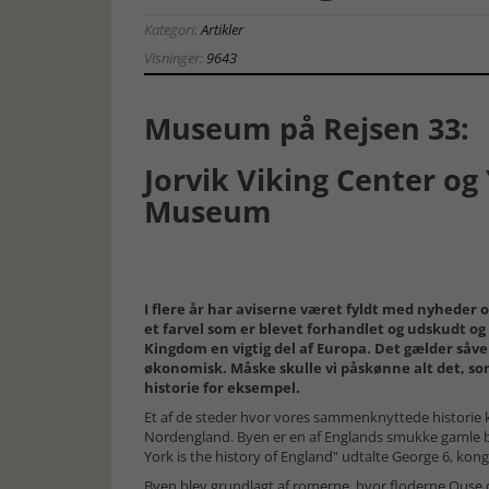
Kategori:
Artikler
Visninger:
9643
Museum på Rejsen 33:
Jorvik Viking Center og
Museum
I flere år har aviserne været fyldt med nyheder 
et farvel som er blevet forhandlet og udskudt og 
Kingdom en vigtig del af Europa. Det gælder såvel
økonomisk. Måske skulle vi påskønne alt det, som 
historie for eksempel.
Et af de steder hvor vores sammenknyttede historie k
Nordengland. Byen er en af Englands smukke gamle by
York is the history of England" udtalte George 6, konge
Byen blev grundlagt af romerne, hvor floderne Ouse