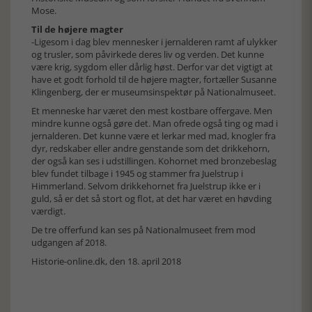
Mose.
Til de højere magter
-Ligesom i dag blev mennesker i jernalderen ramt af ulykker
og trusler, som påvirkede deres liv og verden. Det kunne
være krig, sygdom eller dårlig høst. Derfor var det vigtigt at
have et godt forhold til de højere magter, fortæller Susanne
Klingenberg, der er museumsinspektør på Nationalmuseet.
Et menneske har været den mest kostbare offergave. Men
mindre kunne også gøre det. Man ofrede også ting og mad i
jernalderen. Det kunne være et lerkar med mad, knogler fra
dyr, redskaber eller andre genstande som det drikkehorn,
der også kan ses i udstillingen. Kohornet med bronzebeslag
blev fundet tilbage i 1945 og stammer fra Juelstrup i
Himmerland. Selvom drikkehornet fra Juelstrup ikke er i
guld, så er det så stort og flot, at det har været en høvding
værdigt.
De tre offerfund kan ses på Nationalmuseet frem mod
udgangen af 2018.
Historie-online.dk, den 18. april 2018