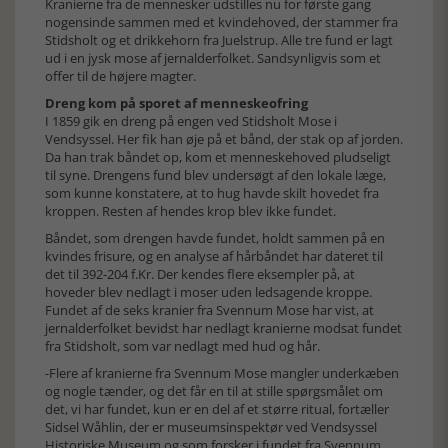
Kranierne fra de mennesker udstilles nu for første gang
nogensinde sammen med et kvindehoved, der stammer fra
Stidsholt og et drikkehorn fra Juelstrup. Alle tre fund er lagt
ud i en jysk mose af jernalderfolket. Sandsynligvis som et
offer til de højere magter.
Dreng kom på sporet af menneskeofring
I 1859 gik en dreng på engen ved Stidsholt Mose i
Vendsyssel. Her fik han øje på et bånd, der stak op af jorden.
Da han trak båndet op, kom et menneskehoved pludseligt
til syne. Drengens fund blev undersøgt af den lokale læge,
som kunne konstatere, at to hug havde skilt hovedet fra
kroppen. Resten af hendes krop blev ikke fundet.
Båndet, som drengen havde fundet, holdt sammen på en
kvindes frisure, og en analyse af hårbåndet har dateret til
det til 392-204 f.Kr. Der kendes flere eksempler på, at
hoveder blev nedlagt i moser uden ledsagende kroppe.
Fundet af de seks kranier fra Svennum Mose har vist, at
jernalderfolket bevidst har nedlagt kranierne modsat fundet
fra Stidsholt, som var nedlagt med hud og hår.
-Flere af kranierne fra Svennum Mose mangler underkæben
og nogle tænder, og det får en til at stille spørgsmålet om
det, vi har fundet, kun er en del af et større ritual, fortæller
Sidsel Wåhlin, der er museumsinspektør ved Vendsyssel
Historiske Museum og som forsker i fundet fra Svennum