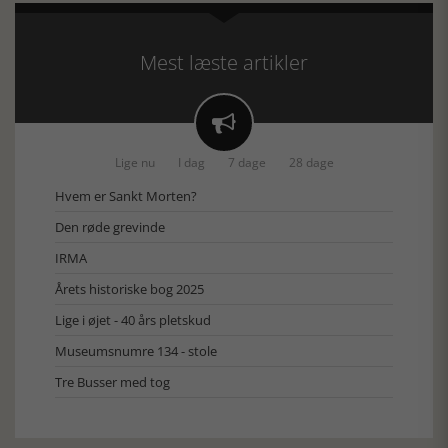
Mest læste artikler

Lige nu
I dag
7 dage
28 dage
Hvem er Sankt Morten?
Den røde grevinde
IRMA
Årets historiske bog 2025
Lige i øjet - 40 års pletskud
Museumsnumre 134 - stole
Tre Busser med tog