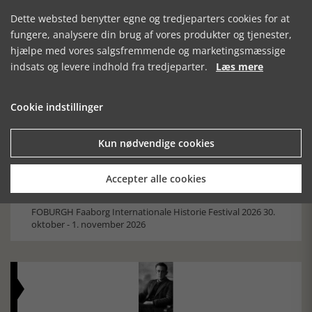
Dette websted benytter egne og tredjeparters cookies for at
fungere, analysere din brug af vores produkter og tjenester,
Mosefolket
hjælpe med vores salgsfremmende og marketingsmæssige
Den største samling af moselig i verden på Museum
indsats og levere indhold fra tredjeparter.
Læs mere
Silkeborg Hovedgården
Cookie indstillinger
Kun nødvendige cookies
Accepter alle cookies
Historisk festival i Faaborg
FOBURGH Faaborg Internationale Historie Festival 2026 30.
oktober - 1. november 2026