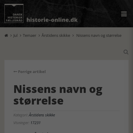
Jul
Temaer
Årstidens skikke
Nissens navn og størrelse





Forrige artikel
Nissens navn og
størrelse
Kategori:
Årstidens skikke
Visninger:
17231