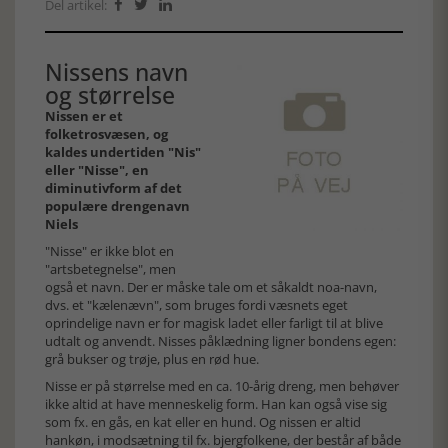
Del artikel:



Nissens navn
og størrelse
Nissen er et
folketrosvæsen, og
kaldes undertiden "Nis"
eller "Nisse", en
diminutivform af det
populære drengenavn
Niels
"Nisse" er ikke blot en
"artsbetegnelse", men
også et navn. Der er måske tale om et såkaldt noa-navn,
dvs. et "kælenævn", som bruges fordi væsnets eget
oprindelige navn er for magisk ladet eller farligt til at blive
udtalt og anvendt. Nisses påklædning ligner bondens egen:
grå bukser og trøje, plus en rød hue.
Nisse er på størrelse med en ca. 10-årig dreng, men behøver
ikke altid at have menneskelig form. Han kan også vise sig
som fx. en gås, en kat eller en hund. Og nissen er altid
hankøn, i modsætning til fx. bjergfolkene, der består af både