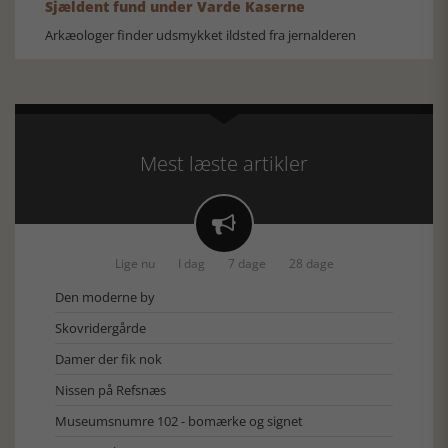
Sjældent fund under Varde Kaserne
Arkæologer finder udsmykket ildsted fra jernalderen
Mest læste artikler

Lige nu
I dag
7 dage
28 dage
Den moderne by
Skovridergårde
Damer der fik nok
Nissen på Refsnæs
Museumsnumre 102 - bomærke og signet