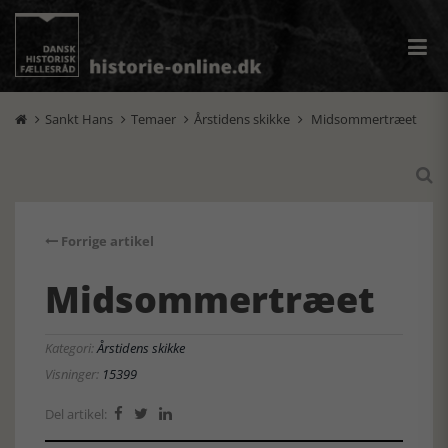
Sankt Hans
Temaer
Årstidens skikke
Midsommertræet





Forrige artikel
Midsommertræet
Kategori:
Årstidens skikke
Visninger:
15399
Del artikel:


