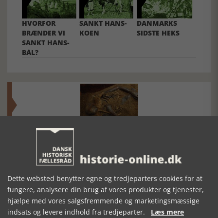
HVORFOR
SANKT HANS-
DANMARKS
BRÆNDER VI
KOEN
SIDSTE HEKS
SANKT HANS-
BÅL?
Mosefolket
Den største samling af moselig i verden på Museum
Silkeborg Hovedgården
Dette websted benytter egne og tredjeparters cookies for at
fungere, analysere din brug af vores produkter og tjenester,
hjælpe med vores salgsfremmende og marketingsmæssige
indsats og levere indhold fra tredjeparter.
Læs mere