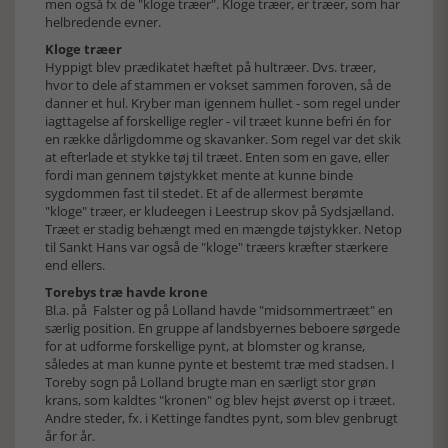
men også fx de "kloge træer". Kloge træer, er træer, som har
helbredende evner.
Kloge træer
Hyppigt blev prædikatet hæftet på hultræer. Dvs. træer,
hvor to dele af stammen er vokset sammen foroven, så de
danner et hul. Kryber man igennem hullet - som regel under
iagttagelse af forskellige regler - vil træet kunne befri én for
en række dårligdomme og skavanker. Som regel var det skik
at efterlade et stykke tøj til træet. Enten som en gave, eller
fordi man gennem tøjstykket mente at kunne binde
sygdommen fast til stedet. Et af de allermest berømte
"kloge" træer, er kludeegen i Leestrup skov på Sydsjælland.
Træet er stadig behængt med en mængde tøjstykker. Netop
til Sankt Hans var også de "kloge" træers kræfter stærkere
end ellers.
Torebys træ havde krone
Bl.a. på Falster og på Lolland havde "midsommertræet" en
særlig position. En gruppe af landsbyernes beboere sørgede
for at udforme forskellige pynt, at blomster og kranse,
således at man kunne pynte et bestemt træ med stadsen. I
Toreby sogn på Lolland brugte man en særligt stor grøn
krans, som kaldtes "kronen" og blev hejst øverst op i træet.
Andre steder, fx. i Kettinge fandtes pynt, som blev genbrugt
år for år.