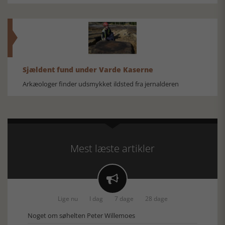
Sjældent fund under Varde Kaserne
Arkæologer finder udsmykket ildsted fra jernalderen
Mest læste artikler

Lige nu
I dag
7 dage
28 dage
Noget om søhelten Peter Willemoes