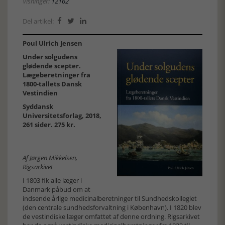
Visninger:
12162
Del artikel:



Poul Ulrich Jensen
Under solgudens
glødende scepter.
Lægeberetninger fra
1800-tallets Dansk
Vestindien
Syddansk
Universitetsforlag, 2018,
261 sider. 275 kr.
Af Jørgen Mikkelsen,
Rigsarkivet
I 1803 fik alle læger i
Danmark påbud om at
indsende årlige medicinalberetninger til Sundhedskollegiet
(den centrale sundhedsforvaltning i København). I 1820 blev
de vestindiske læger omfattet af denne ordning. Rigsarkivet