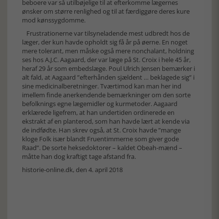
beboere var så utilbøjelige til at efterkomme lægernes
ønsker om større renlighed og til at færdiggøre deres kure
mod kønssygdomme.
Frustrationerne var tilsyneladende mest udbredt hos de
læger, der kun havde opholdt sig få år på øerne. En noget
mere tolerant, men måske også mere nonchalant, holdning
ses hos A.J.C. Aagaard, der var læge på St. Croix i hele 45 år,
heraf 29 år som embedslæge. Poul Ulrich Jensen bemærker i
alt fald, at Aagaard ”efterhånden sjældent … beklagede sig” i
sine medicinalberetninger. Tværtimod kan man her ind
imellem finde anerkendende bemærkninger om den sorte
befolknings egne lægemidler og kurmetoder. Aagaard
erklærede ligefrem, at han undertiden ordinerede en
ekstrakt af en planterod, som han havde lært at kende via
de indfødte. Han skrev også, at St. Croix havde ”mange
kloge Folk især blandt Fruentimmerne som giver gode
Raad”. De sorte heksedoktorer – kaldet Obeah-mænd –
måtte han dog kraftigt tage afstand fra.
historie-online.dk, den 4. april 2018