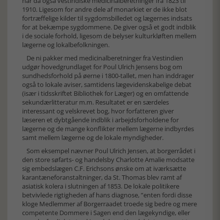
har da også vestindiske medicinalberetninger fra 1823 til
1910. Ligesom for andre dele af monarkiet er de ikke blot
fortræffelige kilder til sygdomsbilledet og lægernes indsats
for at bekæmpe sygdommene. De giver også et godt indblik
i de sociale forhold, ligesom de belyser kulturkløften mellem
lægerne og lokalbefolkningen.
De ni pakker med medicinalberetninger fra Vestindien
udgør hovedgrundlaget for Poul Ulrich Jensens bog om
sundhedsforhold på øerne i 1800-tallet, men han inddrager
også to lokale aviser, samtidens lægevidenskabelige debat
(især i tidsskriftet Bibliothek for Læger) og en omfattende
sekundærlitteratur m.m. Resultatet er en særdeles
interessant og velskrevet bog, hvor forfatteren giver
læseren et dybtgående indblik i arbejdsforholdene for
lægerne og de mange konflikter mellem lægerne indbyrdes
samt mellem lægerne og de lokale myndigheder.
Som eksempel nævner Poul Ulrich Jensen, at borgerrådet i
den store søfarts- og handelsby Charlotte Amalie modsatte
sig embedslægen C.F. Erichsons ønske om at iværksætte
karantæneforanstaltninger, da St. Thomas blev ramt af
asiatisk kolera i slutningen af 1853. De lokale politikere
betvivlede rigtigheden af hans diagnose, ”enten fordi disse
kloge Medlemmer af Borgerraadet troede sig bedre og mere
competente Dommere i Sagen end den lægekyndige, eller