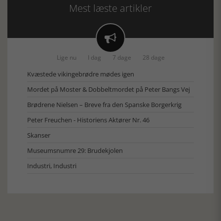
Mest læste artikler

Lige nu
I dag
7 dage
28 dage
Kvæstede vikingebrødre mødes igen
Mordet på Moster & Dobbeltmordet på Peter Bangs Vej
Brødrene Nielsen – Breve fra den Spanske Borgerkrig
Peter Freuchen - Historiens Aktører Nr. 46
Skanser
Museumsnumre 29: Brudekjolen
Industri, Industri