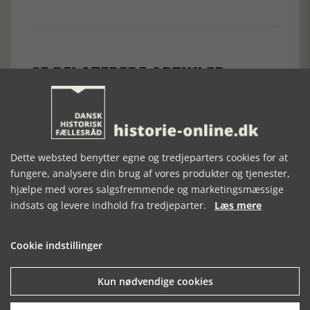
SE RELATEREDE ARTIKLER
SCT. HANS 1816
DANSK
GIFT
Dette websted benytter egne og tredjeparters cookies for at
– 2016
MEDICINHISTORISK
fungere, analysere din brug af vores produkter og tjenester,
ÅRBOG 2023
hjælpe med vores salgsfremmende og marketingsmæssige
indsats og levere indhold fra tredjeparter.
Læs mere
Cookie indstillinger
Kun nødvendige cookies