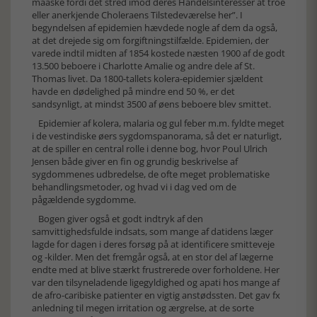
maaske fordi det stred imod deres Handelsinteresser at troe
eller anerkjende Choleraens Tilstedeværelse her”. I
begyndelsen af epidemien hævdede nogle af dem da også,
at det drejede sig om forgiftningstilfælde. Epidemien, der
varede indtil midten af 1854 kostede næsten 1900 af de godt
13.500 beboere i Charlotte Amalie og andre dele af St.
Thomas livet. Da 1800-tallets kolera-epidemier sjældent
havde en dødelighed på mindre end 50 %, er det
sandsynligt, at mindst 3500 af øens beboere blev smittet.
Epidemier af kolera, malaria og gul feber m.m. fyldte meget
i de vestindiske øers sygdomspanorama, så det er naturligt,
at de spiller en central rolle i denne bog, hvor Poul Ulrich
Jensen både giver en fin og grundig beskrivelse af
sygdommenes udbredelse, de ofte meget problematiske
behandlingsmetoder, og hvad vi i dag ved om de
pågældende sygdomme.
Bogen giver også et godt indtryk af den
samvittighedsfulde indsats, som mange af datidens læger
lagde for dagen i deres forsøg på at identificere smitteveje
og -kilder. Men det fremgår også, at en stor del af lægerne
endte med at blive stærkt frustrerede over forholdene. Her
var den tilsyneladende ligegyldighed og apati hos mange af
de afro-caribiske patienter en vigtig anstødssten. Det gav fx
anledning til megen irritation og ærgrelse, at de sorte