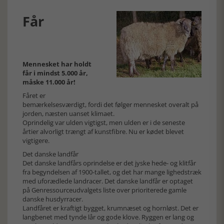
Får
Mennesket har holdt
får i mindst 5.000 år,
måske 11.000 år!
Fåret er
bemærkelsesværdigt, fordi det følger mennesket overalt på
jorden, næsten uanset klimaet.
Oprindelig var ulden vigtigst, men ulden er i de seneste
årtier alvorligt trængt af kunstfibre. Nu er kødet blevet
vigtigere.
Det danske landfår
Det danske landfårs oprindelse er det jyske hede- og klitfår
fra begyndelsen af 1900-tallet, og det har mange lighedstræk
med uforædlede landracer. Det danske landfår er optaget
på Genressourceudvalgets liste over prioriterede gamle
danske husdyrracer.
Landfåret er kraftigt bygget, krumnæset og hornløst. Det er
langbenet med tynde lår og gode klove. Ryggen er lang og