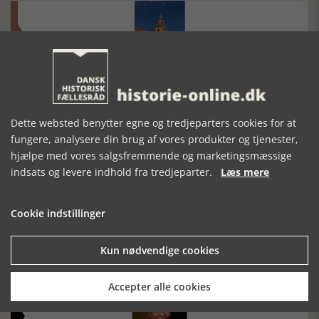
Historisk festival i Faaborg
FOBURGH Faaborg Internationale Historie Festival 2026 30.
oktober - 1. november 2026
Dette websted benytter egne og tredjeparters cookies for at
fungere, analysere din brug af vores produkter og tjenester,
hjælpe med vores salgsfremmende og marketingsmæssige
indsats og levere indhold fra tredjeparter.
Læs mere
Cookie indstillinger
Historiens Aktører 79 - John Reed
Kun nødvendige cookies
Ole Mortensøn fortæller om den amerikanske journalist
Accepter alle cookies