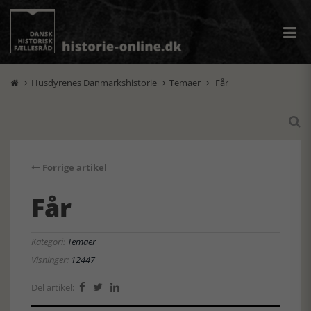
Husdyrenes Danmarkshistorie
Temaer
Får




Forrige artikel
Får
Kategori:
Temaer
Visninger:
12447
Del artikel:


