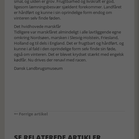
smal, og ulden er grov. Frugtbarhed og livskraft er god,
ligesom læmningsbesvær sjældent forekommer. Landfåret
er hårdført og kunne i sin oprindelige form endog om
vinteren selv finde føden.
Det hvidhovede marskfår
Tidligere var marskfåret almindeligt i alle lavtliggende egne
omkring Nordsøen, marsken i Slesvig-Holstein, Friesland,
Holland og til dels i England. Det er frugtbart og hårdført, og
kunne i al fald i den oprindelige form selv finde sin føde,
også om vinteren. Det er blevet krydset stærkt med engelsk
kødfår. Nu drives der renavl med racen.
Dansk Landbrugsmuseum
Forrige artikel
SE RELATEREDE ARTIKLER