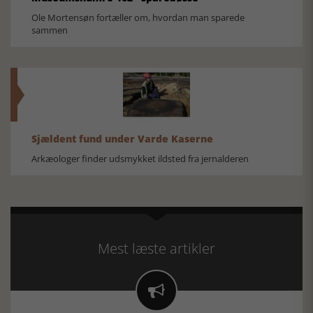
Ole Mortensøn fortæller om, hvordan man sparede
sammen
Sjældent fund under Varde Kaserne
Arkæologer finder udsmykket ildsted fra jernalderen
Mest læste artikler
