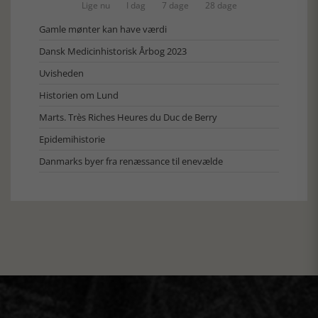
Lige nu
I dag
7 dage
28 dage
Gamle mønter kan have værdi
Dansk Medicinhistorisk Årbog 2023
Uvisheden
Historien om Lund
Marts. Très Riches Heures du Duc de Berry
Epidemihistorie
Danmarks byer fra renæssance til enevælde