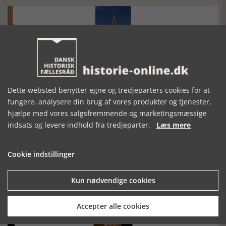
Historisk festival i Faaborg
FOBURGH Faaborg Internationale Historie Festival 2026 30.
Dette websted benytter egne og tredjeparters cookies for at
oktober - 1. november 2026
fungere, analysere din brug af vores produkter og tjenester,
hjælpe med vores salgsfremmende og marketingsmæssige
indsats og levere indhold fra tredjeparter.
Læs mere
Cookie indstillinger
Historiens Aktører 79 - John Reed
Kun nødvendige cookies
Ole Mortensøn fortæller om den amerikanske journalist
Accepter alle cookies