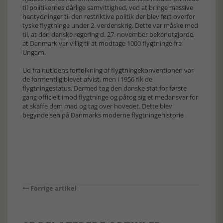
til politikernes dårlige samvittighed, ved at bringe massive
hentydninger til den restriktive politik der blev ført overfor
tyske flygtninge under 2. verdenskrig. Dette var måske med
til, at den danske regering d. 27. november bekendtgjorde,
at Danmark var villig til at modtage 1000 flygtninge fra
Ungarn.
Ud fra nutidens fortolkning af flygtningekonventionen var
de formentlig blevet afvist, men i 1956 fik de
flygtningestatus. Dermed tog den danske stat for første
gang officielt imod flygtninge og påtog sig et medansvar for
at skaffe dem mad og tag over hovedet. Dette blev
begyndelsen på Danmarks moderne flygtningehistorie
Forrige artikel