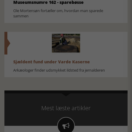
Museumsnumre 162 - sparebøsse
Ole Mortensøn fortæller om, hvordan man sparede
sammen
Sjældent fund under Varde Kaserne
Arkæologer finder udsmykket ildsted fra jernalderen
Mest læste artikler
