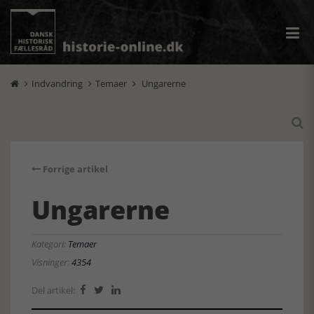
Indvandring
Temaer
Ungarerne




Forrige artikel
Ungarerne
Kategori:
Temaer
Visninger:
4354
Del artikel:


