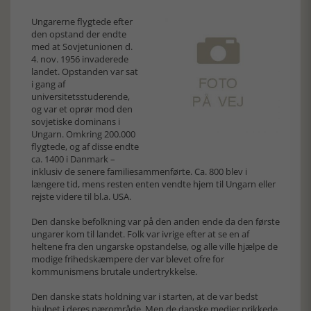
Ungarerne flygtede efter
den opstand der endte
med at Sovjetunionen d.
4. nov. 1956 invaderede
landet. Opstanden var sat
i gang af
universitetsstuderende,
og var et oprør mod den
sovjetiske dominans i
Ungarn. Omkring 200.000
flygtede, og af disse endte
ca. 1400 i Danmark –
inklusiv de senere familiesammenførte. Ca. 800 blev i
længere tid, mens resten enten vendte hjem til Ungarn eller
rejste videre til bl.a. USA.
Den danske befolkning var på den anden ende da den første
ungarer kom til landet. Folk var ivrige efter at se en af
heltene fra den ungarske opstandelse, og alle ville hjælpe de
modige frihedskæmpere der var blevet ofre for
kommunismens brutale undertrykkelse.
Den danske stats holdning var i starten, at de var bedst
hjulpet i deres nærområde. Men de danske medier prikkede