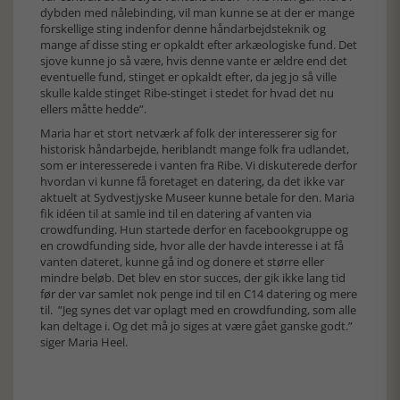
dybden med nålebinding, vil man kunne se at der er mange
forskellige sting indenfor denne håndarbejdsteknik og
mange af disse sting er opkaldt efter arkæologiske fund. Det
sjove kunne jo så være, hvis denne vante er ældre end det
eventuelle fund, stinget er opkaldt efter, da jeg jo så ville
skulle kalde stinget Ribe-stinget i stedet for hvad det nu
ellers måtte hedde”.
Maria har et stort netværk af folk der interesserer sig for
historisk håndarbejde, heriblandt mange folk fra udlandet,
som er interesserede i vanten fra Ribe. Vi diskuterede derfor
hvordan vi kunne få foretaget en datering, da det ikke var
aktuelt at Sydvestjyske Museer kunne betale for den. Maria
fik idéen til at samle ind til en datering af vanten via
crowdfunding. Hun startede derfor en facebookgruppe og
en crowdfunding side, hvor alle der havde interesse i at få
vanten dateret, kunne gå ind og donere et større eller
mindre beløb. Det blev en stor succes, der gik ikke lang tid
før der var samlet nok penge ind til en C14 datering og mere
til. ”Jeg synes det var oplagt med en crowdfunding, som alle
kan deltage i. Og det må jo siges at være gået ganske godt.”
siger Maria Heel.