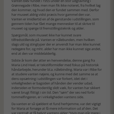
Vanten blev fundet i 1955 under en stor udgravning i
Grønnegade i Ribe, men man fik ikke noteret, fra hvilket lag
den kommer, og hvad den er fundet sammen med. Derfor
har museet aldrig vidst præcis hvor gammel den var.
Vanten er imidlertid en af de genstande i udstillingen, som
gennem tiden har fået mange mennesker til at skrive til
museet og spørge til fremstillingsteknik og alder.
Spørgsmål, som museet ikke har kunnet svare
tilfredsstillende på. Vanten er nålebunden, men hvilken
slags uld og stingtyper der er anvendt har man ikke kunnet
redegøre for, og mht. alder har man ikke kunnet sige andet,
end at den var middelalderlig.
Sidste år kom der atter en henvendelse, denne gang fra
Maria Lind Heel, er tekstilformidler med fokus på historisk
håndarbejde, herunder bl.a. nålebinding. Maria var i Ribe for
at studere vanten nøjere, og kunne med det samme se at
dens opsætning i udstillingen var forkert, idet det i
virkeligheden er bagsiden af hånden der vender udad,
indersiden er formodentlig slidt væk, for vanten har sikkert
været brugt flittigt i sin tid. Den ”søm” der ses ned forbi
tommelfingeren, er i virkeligheden vantens side.
Da vanten er så sjældent et fund herhjemme, var det vigtigt
for Maria at forsøge at få mere information ud af den. Det
var centralt at få belyst vantens alder: ”Hvis man går mere i