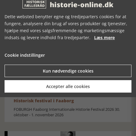
Dette websted benytter egne og tredjeparters cookies for at
fungere, analysere din brug af vores produkter og tjenester,
hjælpe med vores salgsfremmende og marketingsmæssige
Mosefolket
indsats og levere indhold fra tredjeparter.
Læs mere
Den største samling af moselig i verden på Museum
Silkeborg Hovedgården
Cookie indstillinger
Kun nødvendige cookies
Accepter alle cookies
Historisk festival i Faaborg
FOBURGH Faaborg Internationale Historie Festival 2026 30.
oktober - 1. november 2026