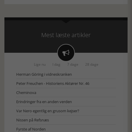
Mest læste artikler

Lige nu
I dag
7 dage
28 dage
Herman Göring i vidneskranken
Peter Freuchen - Historiens Aktører Nr. 46
Cheminova
Erindringer fra en anden verden
Var Nero egentlig en grusom kejser?
Nissen på Refsnæs
Fyrste af Norden