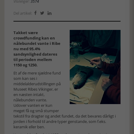
Visninger:
3574
Del artikel:



Takket være
crowdfunding kan en
nålebundet vante i Ribe
nu med 95.4%
sandsynlighed dateres
til perioden mellem
1150 og 1250.
Et af de mere sjældne fund
som kan ses i
middelalderudstillingen på
Museet Ribes Vikinger, er
en næsten intakt,
nålebunden vante.
Udover vanten er kun
meget få og små stumper
tekstil fra dragter og andet fundet, da det bevares dårligt i
jorden i forhold til andre typer genstande, som f.eks.
keramik eller ben.