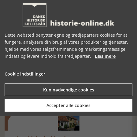
BORGENE PÅ
NORDISK
NJALS SAGA
SAMSØ
OLDKYNDIGHED
OG HISTORIE
Dette websted benytter egne og tredjeparters cookies for at
fungere, analysere din brug af vores produkter og tjenester,
hjælpe med vores salgsfremmende og marketingsmæssige
indsats og levere indhold fra tredjeparter.
Læs mere
Mosefolket
Cookie indstillinger
Den største samling af moselig i verden på Museum
Silkeborg Hovedgården
Kun nødvendige cookies
Accepter alle cookies