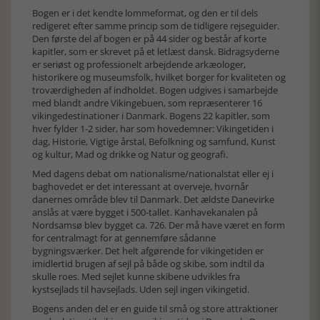
Bogen er i det kendte lommeformat, og den er til dels
redigeret efter samme princip som de tidligere rejseguider.
Den første del af bogen er på 44 sider og består af korte
kapitler, som er skrevet på et letlæst dansk. Bidragsyderne
er seriøst og professionelt arbejdende arkæologer,
historikere og museumsfolk, hvilket borger for kvaliteten og
troværdigheden af indholdet. Bogen udgives i samarbejde
med blandt andre Vikingebuen, som repræsenterer 16
vikingedestinationer i Danmark. Bogens 22 kapitler, som
hver fylder 1-2 sider, har som hovedemner: Vikingetiden i
dag, Historie, Vigtige årstal, Befolkning og samfund, Kunst
og kultur, Mad og drikke og Natur og geografi.
Med dagens debat om nationalisme/nationalstat eller ej i
baghovedet er det interessant at overveje, hvornår
danernes område blev til Danmark. Det ældste Danevirke
anslås at være bygget i 500-tallet. Kanhavekanalen på
Nordsamsø blev bygget ca. 726. Der må have været en form
for centralmagt for at gennemføre sådanne
bygningsværker. Det helt afgørende for vikingetiden er
imidlertid brugen af sejl på både og skibe, som indtil da
skulle roes. Med sejlet kunne skibene udvikles fra
kystsejlads til havsejlads. Uden sejl ingen vikingetid.
Bogens anden del er en guide til små og store attraktioner