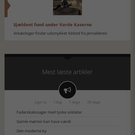
Sjældent fund under Varde Kaserne
Arkæologer finder udsmykket ildsted fra jernalderen
Mest læste artikler

Lige nu
I dag
7 dage
28 dage
Faderskabssager med tyske soldater
Gamle mønter kan have værdi
Den moderne by