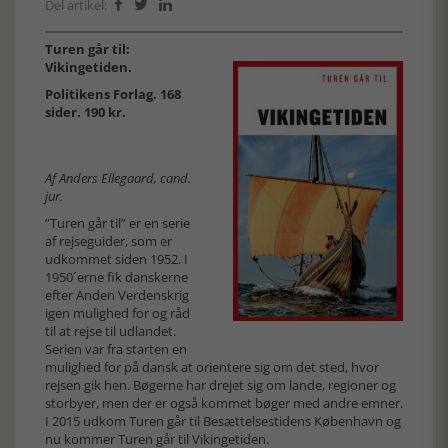
Del artikel:



Turen går til:
Vikingetiden.
Politikens Forlag. 168
sider. 190 kr.
Af Anders Ellegaard, cand.
jur.
”Turen går til” er en serie
af rejseguider, som er
udkommet siden 1952. I
1950´erne fik danskerne
efter Anden Verdenskrig
igen mulighed for og råd
til at rejse til udlandet.
Serien var fra starten en
mulighed for på dansk at orientere sig om det sted, hvor
rejsen gik hen. Bøgerne har drejet sig om lande, regioner og
storbyer, men der er også kommet bøger med andre emner.
I 2015 udkom Turen går til Besættelsestidens København og
nu kommer Turen går til Vikingetiden.