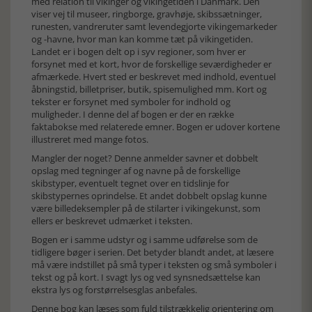
med relation til vikinger og vikingetiden i Danmark. Den
viser vej til museer, ringborge, gravhøje, skibssætninger,
runesten, vandreruter samt levendegjorte vikingemarkeder
og -havne, hvor man kan komme tæt på vikingetiden.
Landet er i bogen delt op i syv regioner, som hver er
forsynet med et kort, hvor de forskellige seværdigheder er
afmærkede. Hvert sted er beskrevet med indhold, eventuel
åbningstid, billetpriser, butik, spisemulighed mm. Kort og
tekster er forsynet med symboler for indhold og
muligheder. I denne del af bogen er der en række
faktabokse med relaterede emner. Bogen er udover kortene
illustreret med mange fotos.
Mangler der noget? Denne anmelder savner et dobbelt
opslag med tegninger af og navne på de forskellige
skibstyper, eventuelt tegnet over en tidslinje for
skibstypernes oprindelse. Et andet dobbelt opslag kunne
være billedeksempler på de stilarter i vikingekunst, som
ellers er beskrevet udmærket i teksten.
Bogen er i samme udstyr og i samme udførelse som de
tidligere bøger i serien. Det betyder blandt andet, at læsere
må være indstillet på små typer i teksten og små symboler i
tekst og på kort. I svagt lys og ved synsnedsættelse kan
ekstra lys og forstørrelsesglas anbefales.
Denne bog kan læses som fuld tilstrækkelig orientering om