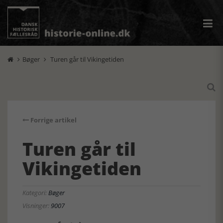
Bøger
Turen går til Vikingetiden



Forrige artikel
Turen går til
Vikingetiden
Kategori:
Bøger
Visninger:
9007