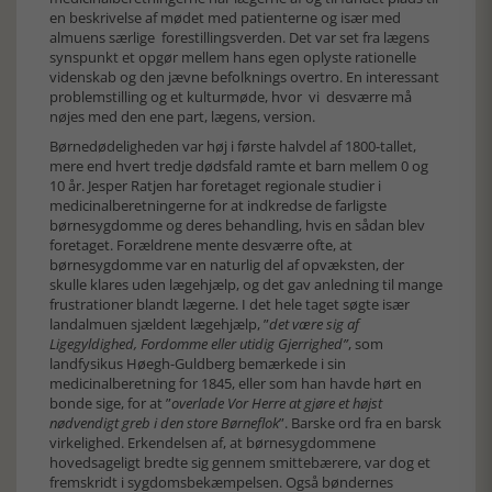
en beskrivelse af mødet med patienterne og især med
almuens særlige forestillingsverden. Det var set fra lægens
synspunkt et opgør mellem hans egen oplyste rationelle
videnskab og den jævne befolknings overtro. En interessant
problemstilling og et kulturmøde, hvor vi desværre må
nøjes med den ene part, lægens, version.
Børnedødeligheden var høj i første halvdel af 1800-tallet,
mere end hvert tredje dødsfald ramte et barn mellem 0 og
10 år. Jesper Ratjen har foretaget regionale studier i
medicinalberetningerne for at indkredse de farligste
børnesygdomme og deres behandling, hvis en sådan blev
foretaget. Forældrene mente desværre ofte, at
børnesygdomme var en naturlig del af opvæksten, der
skulle klares uden lægehjælp, og det gav anledning til mange
frustrationer blandt lægerne. I det hele taget søgte især
landalmuen sjældent lægehjælp, ”
det være sig af
Ligegyldighed, Fordomme eller utidig Gjerrighed”
, som
landfysikus Høegh-Guldberg bemærkede i sin
medicinalberetning for 1845, eller som han havde hørt en
bonde sige, for at ”
overlade Vor Herre at gjøre et højst
nødvendigt greb i den store Børneflok
”. Barske ord fra en barsk
virkelighed. Erkendelsen af, at børnesygdommene
hovedsageligt bredte sig gennem smittebærere, var dog et
fremskridt i sygdomsbekæmpelsen. Også bøndernes