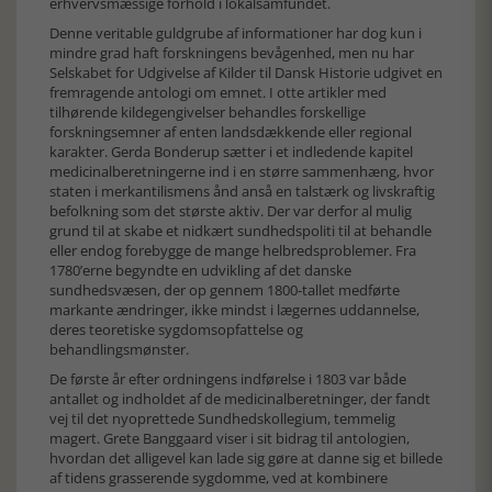
erhvervsmæssige forhold i lokalsamfundet.
Denne veritable guldgrube af informationer har dog kun i
mindre grad haft forskningens bevågenhed, men nu har
Selskabet for Udgivelse af Kilder til Dansk Historie udgivet en
fremragende antologi om emnet. I otte artikler med
tilhørende kildegengivelser behandles forskellige
forskningsemner af enten landsdækkende eller regional
karakter. Gerda Bonderup sætter i et indledende kapitel
medicinalberetningerne ind i en større sammenhæng, hvor
staten i merkantilismens ånd anså en talstærk og livskraftig
befolkning som det største aktiv. Der var derfor al mulig
grund til at skabe et nidkært sundhedspoliti til at behandle
eller endog forebygge de mange helbredsproblemer. Fra
1780’erne begyndte en udvikling af det danske
sundhedsvæsen, der op gennem 1800-tallet medførte
markante ændringer, ikke mindst i lægernes uddannelse,
deres teoretiske sygdomsopfattelse og
behandlingsmønster.
De første år efter ordningens indførelse i 1803 var både
antallet og indholdet af de medicinalberetninger, der fandt
vej til det nyoprettede Sundhedskollegium, temmelig
magert. Grete Banggaard viser i sit bidrag til antologien,
hvordan det alligevel kan lade sig gøre at danne sig et billede
af tidens grasserende sygdomme, ved at kombinere