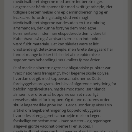
medicinalberetningerne med andre indberetninger.
Lægerne var hårdt spændt for med skriftligt arbejde, idet
tidligere bestemmelser om epidemiindberetning og en
kvaksalverforordning stadig stod ved magt.
Medicinalberetningerne var desuden en tur omkring
amtmanden, der kunne forsyne dem med egne
kommentarer, inden han ekspederede dem videre til
København, så også amtsarkiverne kan indeholde
værdifuldt materiale. Det kan således være et lidt
omstændeligt detektivarbejde, men Grete Banggaard har
fundet mange brikker til billedet af de epidemiske
sygdommes behandling i 1800-tallets første årtier.
Et af medicinalberetningernes obligatoriske punkter var
”vaccinationens fremgang”, hvor lægerne skulle oplyse,
hvordan det gik med koppevaccinationerne. Dette
forebyggelsesprogram, der blev af afgørende betydning for
befolkningstilvæksten, mødte modstand især blandt
almuen, der ofte anså kopperne som et naturligt
renselsesmiddel for kroppen. Og denne naturens orden
skulle lægerne ikke gribe ind i. Gerda Bonderup viser i sin
artikel om lægeberetninger og koppeforebyggelse,
hvorledes et engageret samarbejde mellem læger,
forskellige embedsmænd – især præster – og regeringen
alligevel gjorde vaccinationerne til en succes. I
medicinalberetningerne har lægerne af og til fundet plads til