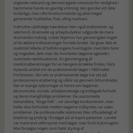
stigende velstand og dermed øgede interesse for renlighed i
hjemmene havde en gavnlig virkning; den ganske vist ikke
livsfarlige, men ofte forekommende og altid meget
generende hudlidelse, fnat, aftog markant.
Indtrufne ulykkelige hændelser blev også indberettet, og
selvmord, druknede og arbejdsulykker udgjorde de mere
dramatiske indslag. Lisbet Skjernov har gennemgået nogen
af de ældste indberetninger fra hele landet. De giver dels et
realistisk billede af befolkningens hverdagsliv med dets farer
og tragedier, dels viser de, hvorledes lægerne agerede i
uventede nødsituationer. En gennemgang af
medicinalberetninger for en længere årrække findes i Nick
Nylands artikel om de praktiserende læger i 1800-tallet.
Forfatteren, der selv er praktiserende læge har set på
professionens etablering og vilkår op gennem århundredet.
Der er mange oplysninger at hente om lægernes
økonomiske, sociale, arbejdsmæssige og kollegiale forhold
og deres mangfoldige problemer. De uautorisede
behandlere, ”kloge folk” , var alvorlige konkurrenter, men
heller ikke forholdet mellem lægerne indbyrdes var uden
problemer. De professionelle relationer blev ofte ødelagt af
brødnid og priskrig i forsøget på at kapre patienter. Landet
var mere end velforsynet med læger, især fordi statsmagten
ikke forsøgte nogen som helst styring af