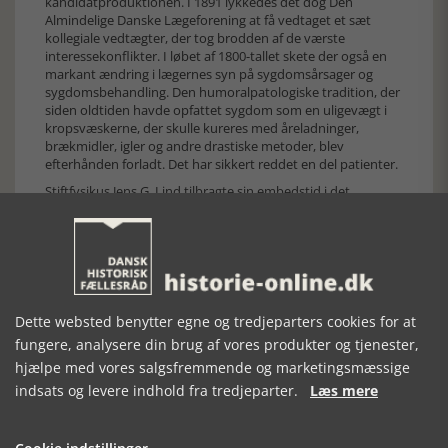
kandidatproduktionen. I 1891 lykkedes det dog Den
Almindelige Danske Lægeforening at få vedtaget et sæt
kollegiale vedtægter, der tog brodden af de værste
interessekonflikter. I løbet af 1800-tallet skete der også en
markant ændring i lægernes syn på sygdomsårsager og
sygdomsbehandling. Den humoralpatologiske tradition, der
siden oldtiden havde opfattet sygdom som en uligevægt i
kropsvæskerne, der skulle kureres med åreladninger,
brækmidler, igler og andre drastiske metoder, blev
efterhånden forladt. Det har sikkert reddet en del patienter.
Stiftfysikus Jens G. Lind tilbragte sin embedstid i det
offentlige sundhedsvæsens tjeneste som embedslæge i
Viborg fra 1822 til sin død i 1871. Den omhyggelige mand
indsendte gennem denne næsten halvtredsårige periode
meget fyldige medicinalberetninger. Dette materiale har
Jørgen Mikkelsen udnyttet til en medicin- og socialhistorisk
fremstilling, men artiklen viser også mulighederne for en
kultur- og mentalitetshistorisk anvendelse. Lind var en
Dette websted benytter egne og tredjeparters cookies for at
skarp observatør, der hvert år over mange sider gav en
fungere, analysere din brug af vores produkter og tjenester,
indgående beskrivelse af sit fysikat. Han påpegede gennem
hjælpe med vores salgsfremmende og marketingsmæssige
sin embedstid en mængde problemer i forhold til almuen,
men gjorde ingen forsøg på at overvinde forståelseskløften.
indsats og levere indhold fra tredjeparter.
Læs mere
Som kongemagtens repræsentant havde han pr. definition
altid retten på sin side.