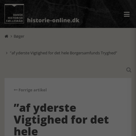
Bøger

”af yderste Vigtighed for det hele Borgersamfunds Tryghed”


Forrige artikel
”af yderste
Vigtighed for det
hele