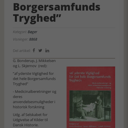
Borgersamfunds
Tryghed”
Kategori:
Bøger
Visninger:
8868
Del artikel:



G. Bonderup, J. Mikkelsen
og L. Skjernov (red):
”af yderste Vigtighed for
det hele Borgersamfunds
Tryghed”
- Medicinalberetninger og
deres
anvendelsesmuligheder i
historisk forskning
Udg. af Selskabet for
Udgivelse af Kilder til
Dansk Historie.