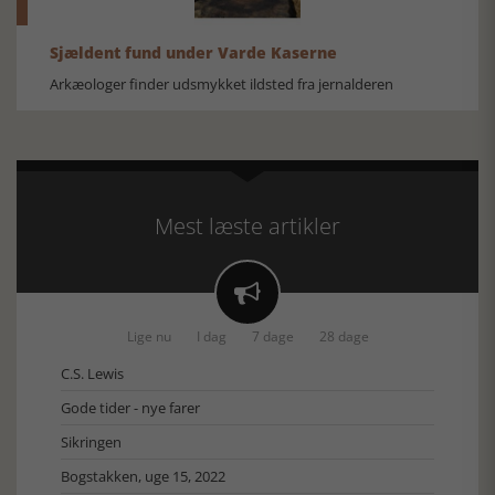
Sjældent fund under Varde Kaserne
Arkæologer finder udsmykket ildsted fra jernalderen
Mest læste artikler

Lige nu
I dag
7 dage
28 dage
C.S. Lewis
Gode tider - nye farer
Sikringen
Bogstakken, uge 15, 2022