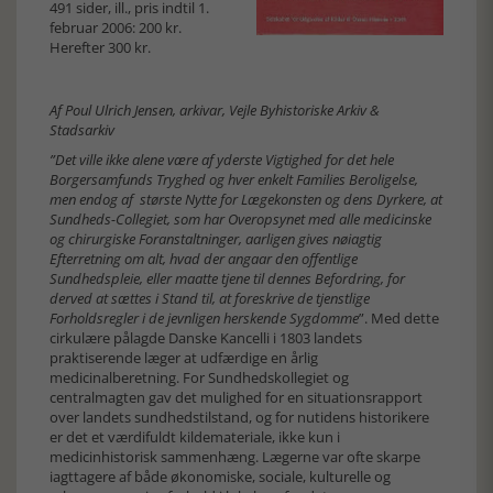
491 sider, ill., pris indtil 1.
februar 2006: 200 kr.
Herefter 300 kr.
Af Poul Ulrich Jensen, arkivar, Vejle Byhistoriske Arkiv &
Stadsarkiv
”Det ville ikke alene være af yderste Vigtighed for det hele
Borgersamfunds Tryghed og hver enkelt Families Beroligelse,
men endog af største Nytte for Lægekonsten og dens Dyrkere, at
Sundheds-Collegiet, som har Overopsynet med alle medicinske
og chirurgiske Foranstaltninger, aarligen gives nøiagtig
Efterretning om alt, hvad der angaar den offentlige
Sundhedspleie, eller maatte tjene til dennes Befordring, for
derved at sættes i Stand til, at foreskrive de tjenstlige
Forholdsregler i de jevnligen herskende Sygdomme
”. Med dette
cirkulære pålagde Danske Kancelli i 1803 landets
praktiserende læger at udfærdige en årlig
medicinalberetning. For Sundhedskollegiet og
centralmagten gav det mulighed for en situationsrapport
over landets sundhedstilstand, og for nutidens historikere
er det et værdifuldt kildemateriale, ikke kun i
medicinhistorisk sammenhæng. Lægerne var ofte skarpe
iagttagere af både økonomiske, sociale, kulturelle og