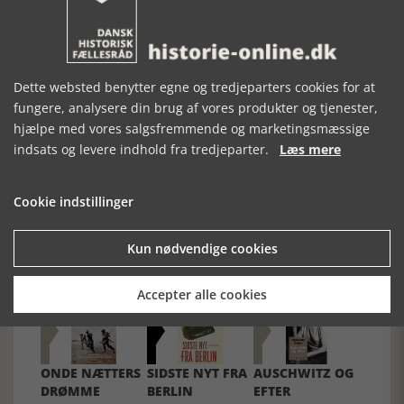
stof til eftertanke - også med hensyn til eleverne fremtidige
redskaber til egen tackling af de oplysninger, som de dagligt
møder fx i aviser og på nettet.
(Historie-online.dk, den 4. oktober 2023]
Dette websted benytter egne og tredjeparters cookies for at
fungere, analysere din brug af vores produkter og tjenester,
hjælpe med vores salgsfremmende og marketingsmæssige
indsats og levere indhold fra tredjeparter.
Læs mere
Forrige artikel
Cookie indstillinger
Kun nødvendige cookies
SE RELATEREDE ARTIKLER
Accepter alle cookies
ONDE NÆTTERS
SIDSTE NYT FRA
AUSCHWITZ OG
DRØMME
BERLIN
EFTER