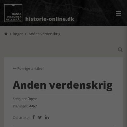
Bøger
Anden verdenskrig



Forrige artikel
Anden verdenskrig
Kategori:
Bøger
Visninger:
4467
Del artikel:


