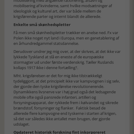
mobilisering med angående rationering, afsavn og
mobilisering af kvinderne, samt hvilke modsætninger af
ideologisk og kulturel art, der var både mellem de
krigsførende parter og internt blandt de allierede.
Enkelte små skønhedspletter
Få men små skønhedspletter trækker en anelse ned. Fx var
Polen ikke noget nyt land i Europa, men en genetablering af
en århundredgammel statsdannelse.
Derudover undrer jeg mig over, at der skrives, at det ikke var
lykkede Tyskland at slå en eneste af de europæiske
stormagter ud under første verdenskrig. Tæller Ruslands
kollaps 1917 ikke i denne fortælling?.
Mht. krigsførelsen er det for mig ikke tilstrækkeligt
tydeliggjort, at det principielt ikke var kampvognen i sig selv,
der gjorde den tyske krigsførelse revolutionerende.
Dynamikkens livsnerve var i høj grad også det ledsagende
mobile ofte også pansrede infanteri, artilleri og
forsyningsapparat, der rykkede frem i kølvandet og sikrede
brændstof, forsyninger og flanker. Faktisk besad de
allierede flere kampvogne end tyskerne i starten af krigen,
så det var således ikke antallet men brugen, der gjorde
udslaget.
Opdateret historisk forskning fint inkorporeret