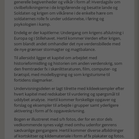
generelle begivenheder og vilkår i form af: Hverdagsliv om
civilbefolkningerne i de krigsførende og besatte lande og
Soldaten og krigen om vilkårene i de enkelte hære om
soldaternes rolle fx under uddannelse, i føring og
psykologien i kamp.
Endelig er der kapitlerne: Undergang om krigens afslutning i
Europa og i Stillehavet. Hertil kommer Verden efter krigen,
som blandt andet omhandler det nye verdensbillede med
de nye grænser stormagter og magtbalance.
Til allersidst ligger et kapitel om arbejdet med
historieformidling og historien om anden verdenskrig, som
den fremtræder fx i skønlitteraturen, film, computer- og
brætspil, med modelbygning og som krigsturisme til
fortidens slagmarker.
Undervisningsdelen er lagt tilrette med kildeeksempler efter
hvert kapitel med redskaber til vurdering og spørgsmål til
uddybet analyse. Hertil kommer forskellige opgaver og
forslag og eksempler til arbejde i grupper samt yderligere
aktivering i form af fx opgaveskrivning.
Bogen er illustreret med s/h fotos, der for en stor dels
vedkommende synes valgt med omhu udenfor genrens
sædvanlige gengangere. Hertil kommer diverse afbildninger
af kortskitser og kildemateriale i form af fx plakater og fotos.