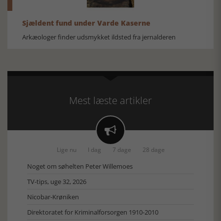
Sjældent fund under Varde Kaserne
Arkæologer finder udsmykket ildsted fra jernalderen
Mest læste artikler

Lige nu
I dag
7 dage
28 dage
Noget om søhelten Peter Willemoes
TV-tips, uge 32, 2026
Nicobar-Krøniken
Direktoratet for Kriminalforsorgen 1910-2010