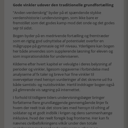
Gode vinkler udover den traditionelle grundfortælling
”Anden verdenskrig” byder på et spændende stykke
verdenshistorie i undervisningen, som ikke bare er
fremstillet som det godes kamp mod det onde og det godes
sejr til sidst.
Bogen byder på en medrivende fortælling og fremtræder
som en rigtig god udnyttelse af potentialet overfor en
målgruppe på gymnasie og HF niveau. Yderligere kan bogen
her både anvendes som supplerende læsning for eleven og
som inspirationskilde for underviseren.
Kilderne efter hvert kapitel er velvalgte i deres belysning af
perioder og vinkler, ligesom opgaverne i forbindelse med
analyserne af fx taler og breve har fine vinkler til
overvejelser med hensyn vurderinger af det skrevne ud fra
både samtids- og nutidsvinkler. Hertil inddrager bogen også
på glimrende vis søgning på internettet.
I forhold til tidligere tiders undervisningsbøger bringer
forfatterne flere grundlæggende gennemgående linjer fx
hvem der reelt trak det store læs med hensyn til ofring af
soldater og et godt indblik i krigen og dens sammenhænge
inklusive, hvad der reelt foregik bag fronterne. Her kan fx
nævnes civilbefolkningens vilkår under den totale