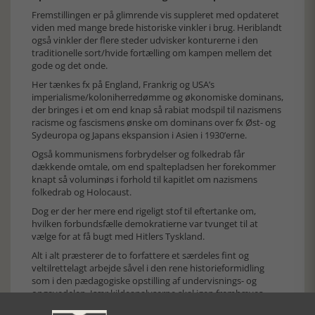
Fremstillingen er på glimrende vis suppleret med opdateret
viden med mange brede historiske vinkler i brug. Heriblandt
også vinkler der flere steder udvisker konturerne i den
traditionelle sort/hvide fortælling om kampen mellem det
gode og det onde.
Her tænkes fx på England, Frankrig og USA’s
imperialisme/koloniherredømme og økonomiske dominans,
der bringes i et om end knap så rabiat modspil til nazismens
racisme og fascismens ønske om dominans over fx Øst- og
Sydeuropa og Japans ekspansion i Asien i 1930’erne.
Også kommunismens forbrydelser og folkedrab får
dækkende omtale, om end spaltepladsen her forekommer
knapt så voluminøs i forhold til kapitlet om nazismens
folkedrab og Holocaust.
Dog er der her mere end rigeligt stof til eftertanke om,
hvilken forbundsfælle demokratierne var tvunget til at
vælge for at få bugt med Hitlers Tyskland.
Alt i alt præsterer de to forfattere et særdeles fint og
veltilrettelagt arbejde såvel i den rene historieformidling
som i den pædagogiske opstilling af undervisnings- og
opgavedelen. Især kildeanalyserne skal igen fremhæves
med deres samtidige indblik i øjenhøjde. Her er der virkelig