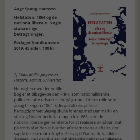
Aage Spang-Hanssen
Helstaten, 1864 og de
nationalliberale. Nogle
statsretlige
betragtninger.
Forlaget Vandkunsten
2019. 45 sider, 100 kr.
Af Claus Møller Jørgensen.
Historie, Aarhus Universitet
Hensigten med denne lille
bog er at tilbagevise den kritik, som nationalliberale
politikere ofte udsættes for på grund af deres rolle som
årsag til krigen i 1864. Ejderpolitikken, at hele
hertugdømmet Slesvig skulle forenes med Danmark i en
stat, og Novemberforfatningen fra 1863, som de
nationalliberale gennemførte for at realisere en sådan stat,
på trods af at de var bundet af internationale aftaler, der
sagde de ikke måtte knytte Slesvig til Danmark, var ikke
årsagen. Den dansk-slesvig-holstenske helstat var allerede