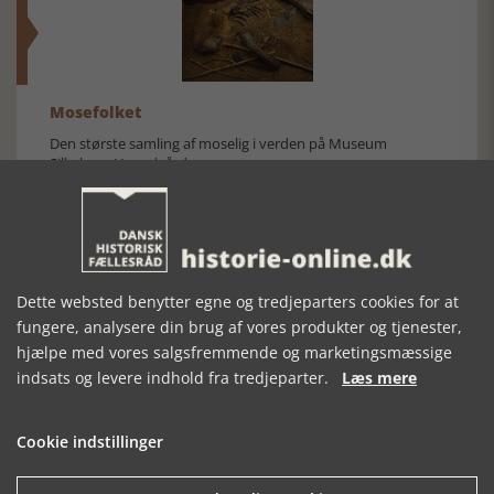
Mosefolket
Den største samling af moselig i verden på Museum
Silkeborg Hovedgården
Dette websted benytter egne og tredjeparters cookies for at
fungere, analysere din brug af vores produkter og tjenester,
hjælpe med vores salgsfremmende og marketingsmæssige
Historisk festival i Faaborg
indsats og levere indhold fra tredjeparter.
Læs mere
FOBURGH Faaborg Internationale Historie Festival 2026 30.
oktober - 1. november 2026
Cookie indstillinger