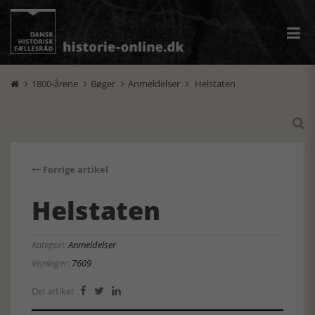
1800-årene
Bøger
Anmeldelser
Helstaten





Forrige artikel
Helstaten
Kategori:
Anmeldelser
Visninger:
7609
Del artikel:


