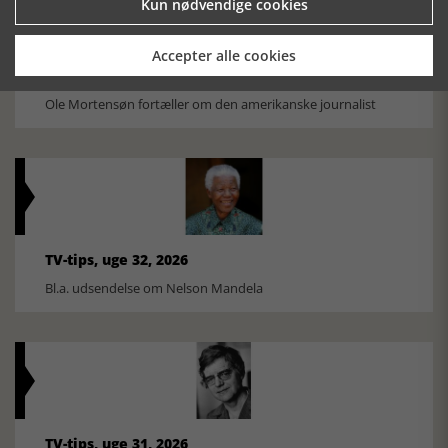
Kun nødvendige cookies
Accepter alle cookies
Historiens Aktører 79 - John Reed
Ole Mortensøn fortæller om den amerikanske journalist
TV-tips, uge 32, 2026
Bl.a. udsendelse om Nelson Mandela
TV-tips, uge 31, 2026