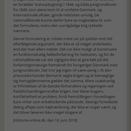
en forældet ’statsopbygning’ i 1848, og både junigrundloven
fra 1849, som alene kom til at omfatte Danmark, og
internationale aftaler, gjorde helstaten umulig. De
nationalliberale kunne derfor bare se magtesløse til, som
det formuleres, mens den uundgåelige krig rykkede
nærmere.
Denne formulering er måske mere sat på spidsen end det
efterfølgende argument, der ikke er så meget anderledes,
end det man ellers møder. Det var ikke muligt at konstruere
en funktionsduelig fællesforfatning for helstaten, og for de
nationalliberale var det vigtigste ikke at give køb på det
forfatningsmæssige fremskridt for kongeriget Danmark med
junigrundloven. Det tror jeg ingen vil være uenig i. At den
preussiske kansler Bismarck søgte krigen og at bemægtige
sig hertugdømmerne gælder det samme. Mere usædvanlig
er frifindelsen af de danske forhandlere og regeringen ved
fredsforhandlingerne efter krigen. Her bliver bogens
kortfattethed et problem, fordi fremstillingen i hovedsagen
bare virker som enkeltstående påstande. Slesvigs foreslåede
deling affejes som højttænkning, der ikke er noget værd, og
det bliver læseren ikke meget klogere af.
[Historie-online.dk, den 19. juni 2019]