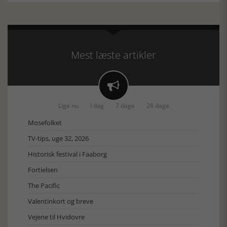
Mest læste artikler

Lige nu
I dag
7 dage
28 dage
Mosefolket
TV-tips, uge 32, 2026
Historisk festival i Faaborg
Fortielsen
The Pacific
Valentinkort og breve
Vejene til Hvidovre