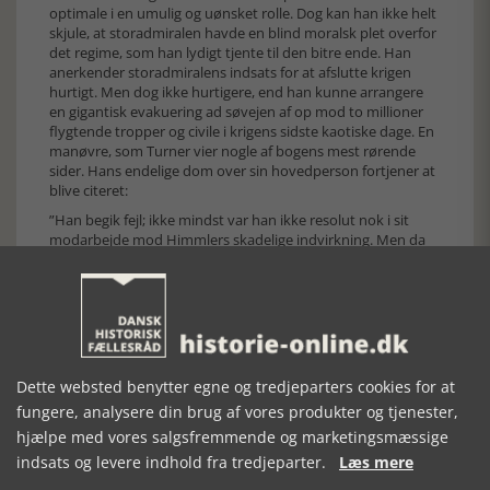
optimale i en umulig og uønsket rolle. Dog kan han ikke helt
skjule, at storadmiralen havde en blind moralsk plet overfor
det regime, som han lydigt tjente til den bitre ende. Han
anerkender storadmiralens indsats for at afslutte krigen
hurtigt. Men dog ikke hurtigere, end han kunne arrangere
en gigantisk evakuering ad søvejen af op mod to millioner
flygtende tropper og civile i krigens sidste kaotiske dage. En
manøvre, som Turner vier nogle af bogens mest rørende
sider. Hans endelige dom over sin hovedperson fortjener at
blive citeret:
”Han begik fejl; ikke mindst var han ikke resolut nok i sit
modarbejde mod Himmlers skadelige indvirkning. Men da
han var kommet fri af Hitlers skygge var han sin egen mand
med sin egen strategi for en hurtig afslutning på krigen på
de bedste vilkår, han kunne få for Tyskland og for dem, der
var fanget på den forkerte side af skillelinjen mellem Øst og
Vest. Det bør han anerkendes for”, (side 253).
Da Karl Dönitz døde i 1980 som 89-årig i en landsby nær
Dette websted benytter egne og tredjeparters cookies for at
Hamborg, mødte tusinder op til begravelsen – angiveligt for
at hylde en af Tysklands store krigshelte.
fungere, analysere din brug af vores produkter og tjenester,
hjælpe med vores salgsfremmende og marketingsmæssige
Barry Turner har beriget bogmarkedet med en
veldokumenteret og velskeven bog om den mand, der fik
indsats og levere indhold fra tredjeparter.
Læs mere
en uge til at præstere det nærmest umulige. At afslutte