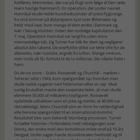
fuldføres. Mennesker, der var på flugt som følge af Den røde
Hærs hastige fremmarch. En operation, der under navnet
Hannibal skulle redde hundredtusinder af tyske flygtninge
fra små lommer på Østprøjsens kyst over Østersøen og
frelst mod vest, hvor mange af dem endte i Danmark og
især i Slesvig-Holsten. Inden den endelige kapitulation den
7. maj. Operation Hannibal var langtfra uden store
menneskelige tab. Og Turner har blik for dem og negligerer
absolut ikke tabene. De overfyldte skibe var lette ofre for de
allieredes, især russiske, angreb fra luften. Mange omkom,
men trods alt få i forhold til de to millioner, der nåede frelst i
havn.
Da de tre store – Stalin, Roosevelt og Churchill – mødtes i
Teheran sidst i 1943, kom spørgsmålet op, hvordan man
skulle tackle opgøret med hitlerismen efter en sejr. Med
vanlig brutalitet mente den sovjetiske leder, at man skulle
eliminere 50.000 af militærets topfigurer. Roosevelt
opfattede udtalelsen som en joke og mente, at 49.000 var
tilstrækkeligt. Mens Churchill som en form for retfærdighed
ville henvise spørgsmålet til en international domstol.
Resultatet blev som bekendt Nürnberg-processen. Turner
fortæller historien i forbindelse med rettergangen over
Dönitz, der endte med den forholdsvis milde straf på 10 års
fængsel. Under sagen havde storadmiralen henholdt sig til