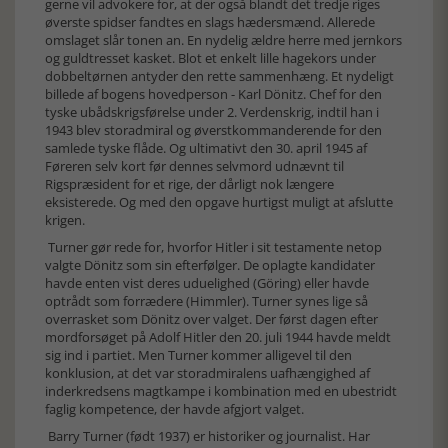
gerne vil advokere for, at der også blandt det tredje riges
øverste spidser fandtes en slags hædersmænd. Allerede
omslaget slår tonen an. En nydelig ældre herre med jernkors
og guldtresset kasket. Blot et enkelt lille hagekors under
dobbeltørnen antyder den rette sammenhæng. Et nydeligt
billede af bogens hovedperson - Karl Dönitz. Chef for den
tyske ubådskrigsførelse under 2. Verdenskrig, indtil han i
1943 blev storadmiral og øverstkommanderende for den
samlede tyske flåde. Og ultimativt den 30. april 1945 af
Føreren selv kort før dennes selvmord udnævnt til
Rigspræsident for et rige, der dårligt nok længere
eksisterede. Og med den opgave hurtigst muligt at afslutte
krigen.
Turner gør rede for, hvorfor Hitler i sit testamente netop
valgte Dönitz som sin efterfølger. De oplagte kandidater
havde enten vist deres uduelighed (Göring) eller havde
optrådt som forrædere (Himmler). Turner synes lige så
overrasket som Dönitz over valget. Der først dagen efter
mordforsøget på Adolf Hitler den 20. juli 1944 havde meldt
sig ind i partiet. Men Turner kommer alligevel til den
konklusion, at det var storadmiralens uafhængighed af
inderkredsens magtkampe i kombination med en ubestridt
faglig kompetence, der havde afgjort valget.
Barry Turner (født 1937) er historiker og journalist. Har