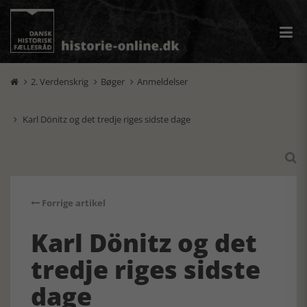
2. Verdenskrig
Bøger
Anmeldelser



Karl Dönitz og det tredje riges sidste dage


Forrige artikel
Karl Dönitz og det
tredje riges sidste
dage