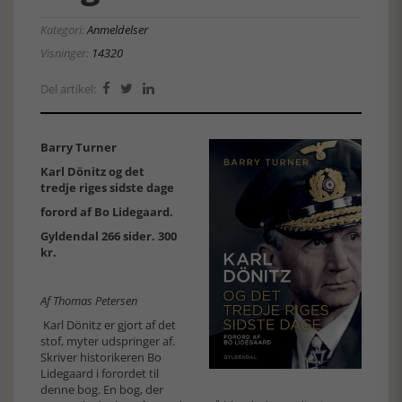
Kategori:
Anmeldelser
Visninger:
14320
Del artikel:



Barry Turner
Karl Dönitz og det
tredje riges sidste dage
forord af Bo Lidegaard.
Gyldendal 266 sider. 300
kr.
Af Thomas Petersen
Karl Dönitz er gjort af det
stof, myter udspringer af.
Skriver historikeren Bo
Lidegaard i forordet til
denne bog. En bog, der