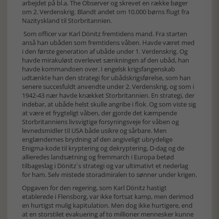
arbejdet på bl.a. The Observer og skrevet en række bøger
om 2. Verdenskrig. Blandt andet om 10.000 børns flugt fra
Nazityskland til Storbritannien.
Som officer var Karl Dönitz fremtidens mand. Fra starten
anså han ubåden som fremtidens våben. Havde været med
i den første generation af ubåde under 1. Verdenskrig. Og
havde mirakuløst overlevet sænkningen af den ubåd, han
havde kommandoen over. I engelsk krigsfangenskab
udtænkte han den strategi for ubådskrigsførelse, som han
senere succesfuldt anvendte under 2. Verdenskrig, og som i
1942-43 nær havde knækket Storbritannien. En strategi, der
indebar, at ubåde helst skulle angribe i flok. Og som viste sig
at være et frygteligt våben, der gjorde det kæmpende
Storbritanniens livsvigtige forsyningsveje for våben og
levnedsmidler til USA både usikre og sårbare. Men
englændernes brydning af den angiveligt ubrydelige
Enigma-kode til kryptering og dekryptering, D-dag og de
allieredes landsætning og fremmarch i Europa betød
tilbageslag i Dönitz´s strategi og var ultimativt et nederlag
for ham. Selv mistede storadmiralen to sønner under krigen.
Opgaven for den regering, som Karl Dönitz hastigt
etablerede i Flensborg, var ikke fortsat kamp, men derimod
en hurtigst mulig kapitulation. Men dog ikke hurtigere, end
at en storstilet evakuering af to millioner mennesker kunne