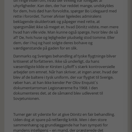
sin ringe viden om, hvad der virkelig var foregået af
uhyrligheder. Kan den, der har reddet mange, undskyldes
for dem, hvis død han forvoldte, spørger Bo Lidegaard med
rette i forordet. Turner afviser ligeledes admiralens
beklagende skuldertræk og påpeger med rette, at
spørgsmålet ikke så meget er, hvad Dönitz vidste, men mere
hvad han ville vide. Man kunne også spørge, hvor blev de så
af? De, hvis huse og lejligheder pludselig stod tomme. Eller
dem, der i huj og hast solgte deres bohave og
værdigenstande på gaden for en slik.
Danmarks og Sveriges behandling af tyske flygtninge bliver
kritiseret af forfatteren. Ikke så underligt, da hans
væsentligste kilde er Kirsten Lylloff´s stærk kontroversielle
arbejder om emnet. Når han skriver, at ingen aner, hvad der
blev af de baltere i tysk uniform, der var flygtet til Sverige,
røber han, at han ikke kender Per Olov Enquist´s
dokumentarroman Legionærerne fra 1968. I den
dokumenteres det, at de såmænd blev udleveret til
Sovjetunionen.
Turner gør sit yderste for at give Dönitz en fair behandling.
Uden dog at spare på retfærdig kritik. Men i den store
sammenhæng og grundlæggende har han sympati for
mandens intelligens – en mand, der præsterede det