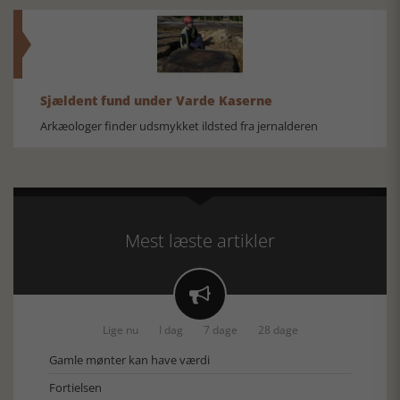
Sjældent fund under Varde Kaserne
Arkæologer finder udsmykket ildsted fra jernalderen
Mest læste artikler

Lige nu
I dag
7 dage
28 dage
Gamle mønter kan have værdi
Fortielsen